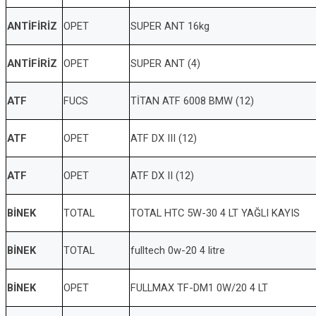
ANTİFİRİZ
OPET
SUPER ANT 16kg
ANTİFİRİZ
OPET
SUPER ANT (4)
ATF
FUCS
TİTAN ATF 6008 BMW (12)
ATF
OPET
ATF DX III (12)
ATF
OPET
ATF DX II (12)
BİNEK
TOTAL
TOTAL HTC 5W-30 4 LT YAĞLI KAYIS
BİNEK
TOTAL
fulltech 0w-20 4 litre
BİNEK
OPET
FULLMAX TF-DM1 0W/20 4 LT