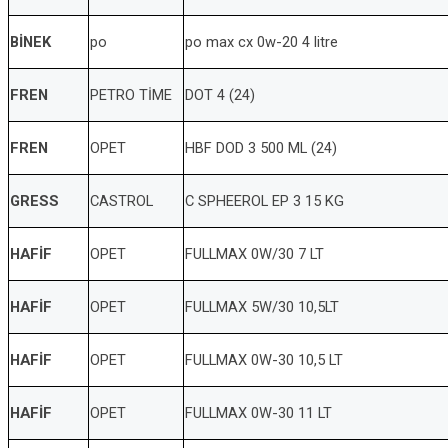
BİNEK
po
po max cx 0w-20 4 litre
FREN
PETRO TİME
DOT 4 (24)
FREN
OPET
HBF DOD 3 500 ML (24)
GRESS
CASTROL
C SPHEEROL EP 3 15 KG
HAFİF
OPET
FULLMAX 0W/30 7 LT
HAFİF
OPET
FULLMAX 5W/30 10,5LT
HAFİF
OPET
FULLMAX 0W-30 10,5 LT
HAFİF
OPET
FULLMAX 0W-30 11 LT