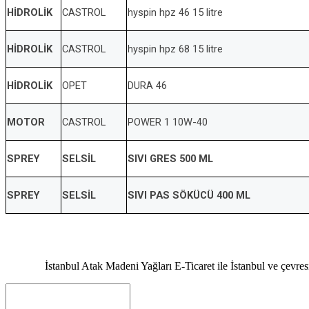
HİDROLİK
CASTROL
hyspin hpz 46 15 litre
HİDROLİK
CASTROL
hyspin hpz 68 15 litre
HİDROLİK
OPET
DURA 46
MOTOR
CASTROL
POWER 1 10W-40
SPREY
SELSİL
SIVI GRES 500 ML
SPREY
SELSİL
SIVI PAS SÖKÜCÜ 400 ML
İstanbul Atak Madeni Yağları E-Ticaret ile İstanbul ve çevre