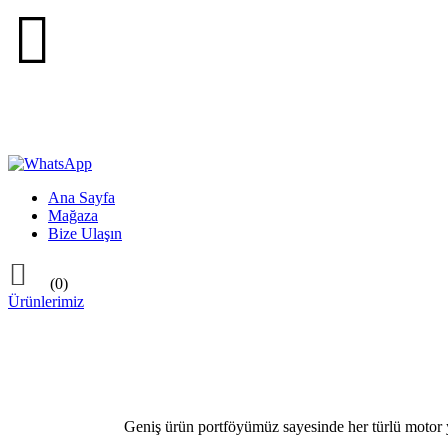

Ana Sayfa
Mağaza
Bize Ulaşın

(0)
Ürünlerimiz
Geniş ürün portföyümüz sayesinde her türlü motor ya