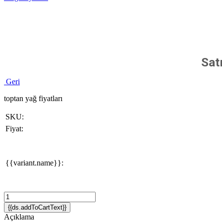
Sat
Geri
toptan yağ fiyatları
SKU:
Fiyat:
{{variant.name}}:
{{ds.addToCartText}}
Açıklama