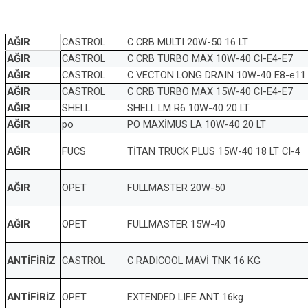
AĞIR
CASTROL
C CRB MULTI 20W-50 16 LT
AĞIR
CASTROL
C CRB TURBO MAX 10W-40 CI-E4-E7
AĞIR
CASTROL
C VECTON LONG DRAIN 10W-40 E8-e11
AĞIR
CASTROL
C CRB TURBO MAX 15W-40 CI-E4-E7
AĞIR
SHELL
SHELL LM R6 10W-40 20 LT
AĞIR
po
PO MAXİMUS LA 10W-40 20 LT
AĞIR
FUCS
TİTAN TRUCK PLUS 15W-40 18 LT CI-4
AĞIR
OPET
FULLMASTER 20W-50
AĞIR
OPET
FULLMASTER 15W-40
ANTİFİRİZ
CASTROL
C RADICOOL MAVİ TNK 16 KG
ANTİFİRİZ
OPET
EXTENDED LIFE ANT 16kg