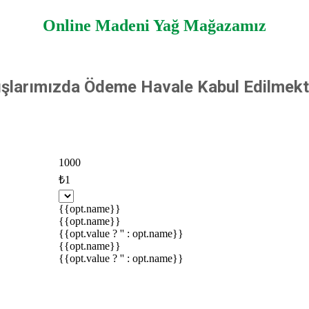
Online Madeni Yağ Mağazamız
ışlarımızda Ödeme Havale Kabul Edilmekt
1000
₺1
{{opt.name}}
{{opt.name}}
{{opt.value ? '' : opt.name}}
{{opt.name}}
{{opt.value ? '' : opt.name}}