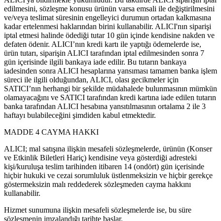
edilmesini, sözleşme konusu ürünün varsa emsali ile değiştirilmesini
ve/veya teslimat süresinin engelleyici durumun ortadan kalkmasına
kadar ertelenmesi haklarından birini kullanabilir. ALICI'nın siparişi
iptal etmesi halinde ödediği tutar 10 gün içinde kendisine nakden ve
defaten ödenir. ALICI’nın kredi kartı ile yaptığı ödemelerde ise,
ürün tutarı, siparişin ALICI tarafından iptal edilmesinden sonra 7
gün içerisinde ilgili bankaya iade edilir. Bu tutarın bankaya
iadesinden sonra ALICI hesaplarına yansıması tamamen banka işlem
süreci ile ilgili olduğundan, ALICI, olası gecikmeler için
SATICI’nın herhangi bir şekilde müdahalede bulunmasının mümkün
olamayacağını ve SATICI tarafından kredi kartına iade edilen tutarın
banka tarafından ALICI hesabına yansıtılmasının ortalama 2 ile 3
haftayı bulabileceğini şimdiden kabul etmektedir.
MADDE 4 CAYMA HAKKI
ALICI; mal satışına ilişkin mesafeli sözleşmelerde, ürünün (Konser
ve Etkinlik Biletleri Hariç) kendisine veya gösterdiği adresteki
kişi/kuruluşa teslim tarihinden itibaren 14 (ondört) gün içerisinde
hiçbir hukuki ve cezai sorumluluk üstlenmeksizin ve hiçbir gerekçe
göstermeksizin malı reddederek sözleşmeden cayma hakkını
kullanabilir.
Hizmet sunumuna ilişkin mesafeli sözleşmelerde ise, bu süre
sözleşmenin imzalandığı tarihte başlar.