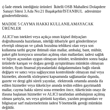
ı) İade etmek istediğiniz ürünleri İkitelli OSB Mahallesi Dolapdere
Sanayi Sitesi 3.Ada No:21 Başakşehir/İSTANBUL adresimize
gönderebilirsiniz.
MADDE 5 CAYMA HAKKI KULLANILAMAYACAK
ÜRÜNLER
ALICI’nın istekleri veya açıkça onun kişisel ihtiyaçları
doğrultusunda hazırlanan, niteliği itibariyle geri gönderilmeye
elverişli olmayan ve çabuk bozulma tehlikesi olan veya son
kullanma tarihi geçme ihtimali olan mallar, ambalaj, bant, mühür,
paket gibi koruyucu unsurları açılmış olan mallardan; iadesi sağlık
ve hijyen açısından uygun olmayan ürünler, tesliminden sonra başka
ürünlerle karışan ve doğası gereği ayrıştırılması mümkün olmayan
ürünler, fiyatı finansal piyasalardaki dalgalanmalara bağlı olarak
değişen ve satıcı veya sağlayıcının kontrolünde olmayan mal veya
hizmetler, abonelik sözleşmesi kapsamında sağlananlar dışında,
gazete ve dergi gibi süreli yayınlar, elektronik ortamda anında ifa
edilen hizmetler veya tüketiciye anında teslim edilen gayrimaddi
mallar, cayma hakkı süresi sona ermeden önce, tüketicinin onayı ile
ifasına başlanan hizmetler ve ALICI tarafından ambalajının açılmış
olması şartıyla, ses veya görüntü kayıtları, yazılım programları ve
bilgisayar sarf malzemelerinin iadesi Yönetmelik gereği mümkün
değildir.