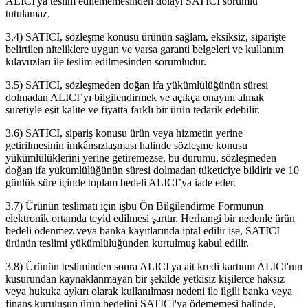
ALICI'ya teslim edilememesinden dolayı SATICI sorumlu
tutulamaz.
3.4) SATICI, sözleşme konusu ürünün sağlam, eksiksiz, siparişte
belirtilen niteliklere uygun ve varsa garanti belgeleri ve kullanım
kılavuzları ile teslim edilmesinden sorumludur.
3.5) SATICI, sözleşmeden doğan ifa yükümlülüğünün süresi
dolmadan ALICI’yı bilgilendirmek ve açıkça onayını almak
suretiyle eşit kalite ve fiyatta farklı bir ürün tedarik edebilir.
3.6) SATICI, sipariş konusu ürün veya hizmetin yerine
getirilmesinin imkânsızlaşması halinde sözleşme konusu
yükümlülüklerini yerine getiremezse, bu durumu, sözleşmeden
doğan ifa yükümlülüğünün süresi dolmadan tüketiciye bildirir ve 10
günlük süre içinde toplam bedeli ALICI’ya iade eder.
3.7) Ürünün teslimatı için işbu Ön Bilgilendirme Formunun
elektronik ortamda teyid edilmesi şarttır. Herhangi bir nedenle ürün
bedeli ödenmez veya banka kayıtlarında iptal edilir ise, SATICI
ürünün teslimi yükümlülüğünden kurtulmuş kabul edilir.
3.8) Ürünün tesliminden sonra ALICI'ya ait kredi kartının ALICI'nın
kusurundan kaynaklanmayan bir şekilde yetkisiz kişilerce haksız
veya hukuka aykırı olarak kullanılması nedeni ile ilgili banka veya
finans kuruluşun ürün bedelini SATICI'ya ödememesi halinde,