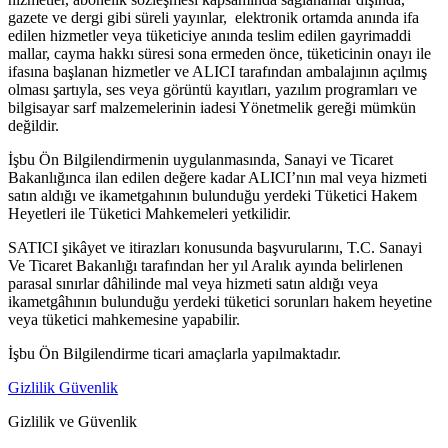
gazete ve dergi gibi süreli yayınlar, elektronik ortamda anında ifa
edilen hizmetler veya tüketiciye anında teslim edilen gayrimaddi
mallar, cayma hakkı süresi sona ermeden önce, tüketicinin onayı ile
ifasına başlanan hizmetler ve ALICI tarafından ambalajının açılmış
olması şartıyla, ses veya görüntü kayıtları, yazılım programları ve
bilgisayar sarf malzemelerinin iadesi Yönetmelik gereği mümkün
değildir.
İşbu Ön Bilgilendirmenin uygulanmasında, Sanayi ve Ticaret
Bakanlığınca ilan edilen değere kadar ALICI’nın mal veya hizmeti
satın aldığı ve ikametgahının bulunduğu yerdeki Tüketici Hakem
Heyetleri ile Tüketici Mahkemeleri yetkilidir.
SATICI şikâyet ve itirazları konusunda başvurularını, T.C. Sanayi
Ve Ticaret Bakanlığı tarafından her yıl Aralık ayında belirlenen
parasal sınırlar dâhilinde mal veya hizmeti satın aldığı veya
ikametgâhının bulunduğu yerdeki tüketici sorunları hakem heyetine
veya tüketici mahkemesine yapabilir.
İşbu Ön Bilgilendirme ticari amaçlarla yapılmaktadır.
Gizlilik Güvenlik
Gizlilik ve Güvenlik