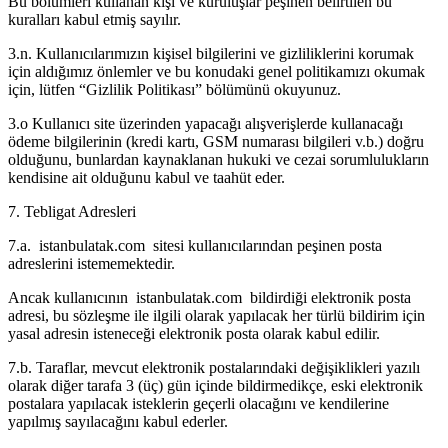
Bu bölümleri kullanan kişi ve kuruluşlar peşinen belirtilen bu
kuralları kabul etmiş sayılır.
3.n. Kullanıcılarımızın kişisel bilgilerini ve gizliliklerini korumak
için aldığımız önlemler ve bu konudaki genel politikamızı okumak
için, lütfen “Gizlilik Politikası” bölümünü okuyunuz.
3.o Kullanıcı site üzerinden yapacağı alışverişlerde kullanacağı
ödeme bilgilerinin (kredi kartı, GSM numarası bilgileri v.b.) doğru
olduğunu, bunlardan kaynaklanan hukuki ve cezai sorumlulukların
kendisine ait olduğunu kabul ve taahüt eder.
7. Tebligat Adresleri
7.a. istanbulatak.com sitesi kullanıcılarından peşinen posta
adreslerini istememektedir.
Ancak kullanıcının istanbulatak.com bildirdiği elektronik posta
adresi, bu sözleşme ile ilgili olarak yapılacak her türlü bildirim için
yasal adresin isteneceği elektronik posta olarak kabul edilir.
7.b. Taraflar, mevcut elektronik postalarındaki değişiklikleri yazılı
olarak diğer tarafa 3 (üç) gün içinde bildirmedikçe, eski elektronik
postalara yapılacak isteklerin geçerli olacağını ve kendilerine
yapılmış sayılacağını kabul ederler.