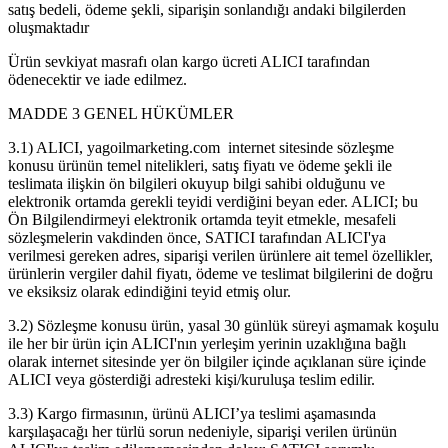
satış bedeli, ödeme şekli, siparişin sonlandığı andaki bilgilerden
oluşmaktadır
Ürün sevkiyat masrafı olan kargo ücreti ALICI tarafından
ödenecektir ve iade edilmez.
MADDE 3 GENEL HÜKÜMLER
3.1) ALICI, yagoilmarketing.com internet sitesinde sözleşme
konusu ürünün temel nitelikleri, satış fiyatı ve ödeme şekli ile
teslimata ilişkin ön bilgileri okuyup bilgi sahibi olduğunu ve
elektronik ortamda gerekli teyidi verdiğini beyan eder. ALICI; bu
Ön Bilgilendirmeyi elektronik ortamda teyit etmekle, mesafeli
sözleşmelerin vakdinden önce, SATICI tarafından ALICI'ya
verilmesi gereken adres, siparişi verilen ürünlere ait temel özellikler,
ürünlerin vergiler dahil fiyatı, ödeme ve teslimat bilgilerini de doğru
ve eksiksiz olarak edindiğini teyid etmiş olur.
3.2) Sözleşme konusu ürün, yasal 30 günlük süreyi aşmamak koşulu
ile her bir ürün için ALICI'nın yerleşim yerinin uzaklığına bağlı
olarak internet sitesinde yer ön bilgiler içinde açıklanan süre içinde
ALICI veya gösterdiği adresteki kişi/kuruluşa teslim edilir.
3.3) Kargo firmasının, ürünü ALICI’ya teslimi aşamasında
karşılaşacağı her türlü sorun nedeniyle, siparişi verilen ürünün