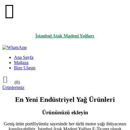

İstanbul Atak Madeni Yağları
Ana Sayfa
Mağaza
Bize Ulaşın

(0)
Ürünlerimiz
En Yeni Endüstriyel Yağ Ürünleri
Ürününüzü ekleyin
Geniş ürün portföyümüz sayesinde her türlü motor yağı ihtiyacınızı
karşılayabiliriz. İstanbul Atak Madeni Yağları E-Ticaret olarak