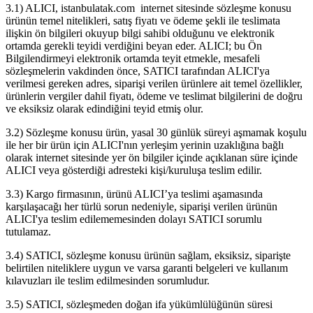
3.1) ALICI, istanbulatak.com internet sitesinde sözleşme konusu
ürünün temel nitelikleri, satış fiyatı ve ödeme şekli ile teslimata
ilişkin ön bilgileri okuyup bilgi sahibi olduğunu ve elektronik
ortamda gerekli teyidi verdiğini beyan eder. ALICI; bu Ön
Bilgilendirmeyi elektronik ortamda teyit etmekle, mesafeli
sözleşmelerin vakdinden önce, SATICI tarafından ALICI'ya
verilmesi gereken adres, siparişi verilen ürünlere ait temel özellikler,
ürünlerin vergiler dahil fiyatı, ödeme ve teslimat bilgilerini de doğru
ve eksiksiz olarak edindiğini teyid etmiş olur.
3.2) Sözleşme konusu ürün, yasal 30 günlük süreyi aşmamak koşulu
ile her bir ürün için ALICI'nın yerleşim yerinin uzaklığına bağlı
olarak internet sitesinde yer ön bilgiler içinde açıklanan süre içinde
ALICI veya gösterdiği adresteki kişi/kuruluşa teslim edilir.
3.3) Kargo firmasının, ürünü ALICI’ya teslimi aşamasında
karşılaşacağı her türlü sorun nedeniyle, siparişi verilen ürünün
ALICI'ya teslim edilememesinden dolayı SATICI sorumlu
tutulamaz.
3.4) SATICI, sözleşme konusu ürünün sağlam, eksiksiz, siparişte
belirtilen niteliklere uygun ve varsa garanti belgeleri ve kullanım
kılavuzları ile teslim edilmesinden sorumludur.
3.5) SATICI, sözleşmeden doğan ifa yükümlülüğünün süresi