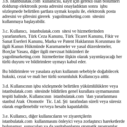
3.b. istanbulatak.com kullanıcısı, kayıt için gerekli olan bölümleri
doldurup elektronik posta adresini onayladıktan sonra işbu
sözleşmede belirtilen şartlara uymak koşulu ile, elektronik posta
adresini ve şifresini girerek yagoilmarketing.com sitesini
kullanmaya başlayabilir.
3.c. Kullanıcı, istanbulatak.com sitesi ve hizmetlerinden
yararlanırken, Türk Ceza Kanunu, Türk Ticaret Kanunu, Fikir ve
Sanat Eserleri Kanunu, Marka ve Patent Haklarının Korunması ile
ilgili Kanun Hükmünde Kararnameler ve yasal düzenlemeler,
Borçlar Yasası, diğer ilgili mevzuat hükümleri ile
yagoilmarketing.com hizmetlerine ilişkin olarak yayımlayacağı her
türlü duyuru ve bildirimlere uymayı kabul eder.
Bu bildirimlere ve yasalara aykırı kullanım sebebiyle doğabilecek
hukuki, cezai ve mali her türlü sorumluluk Kullanıcıya aittir.
3.d. Kullanıcının işbu sözleşmede belirtilen yükümlülüklere veya
istanbulatak.com sitesinde bildirilen genel kurallara uymamasının
tespiti halinde, Kullanıcının istanbulatak.com 'dan yararlanması
stanbul Atak Otomotiv Tic. Ltd. Şti tarafından süreli veya süresiz
olarak engellenebilir ve/veya hesabı kapatılabilir.
3.e. Kullanıcı, diğer kullanıcıların ve ziyaretçilerin
istanbulatak.com kullanmasını önleyici veya zorlaştırıcı hareketlerde
bulunamaz, sunucuları ya da veritabanlarını otomatik programlar