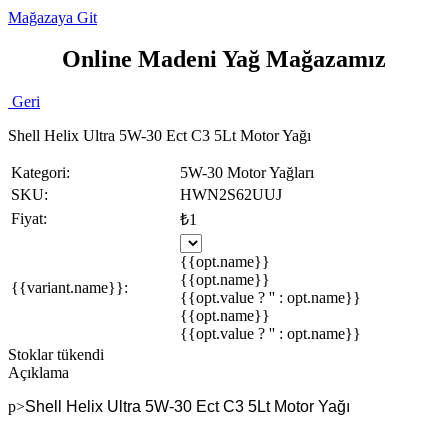
Mağazaya Git
Online Madeni Yağ Mağazamız
Geri
Shell Helix Ultra 5W-30 Ect C3 5Lt Motor Yağı
Kategori:
5W-30 Motor Yağları
SKU:
HWN2S62UUJ
Fiyat:
₺1
{{opt.name}}
{{opt.name}}
{{variant.name}}:
{{opt.value ? '' : opt.name}}
{{opt.name}}
{{opt.value ? '' : opt.name}}
Stoklar tükendi
Açıklama
p>
Shell Helix Ultra 5W-30 Ect C3 5Lt Motor Yağı