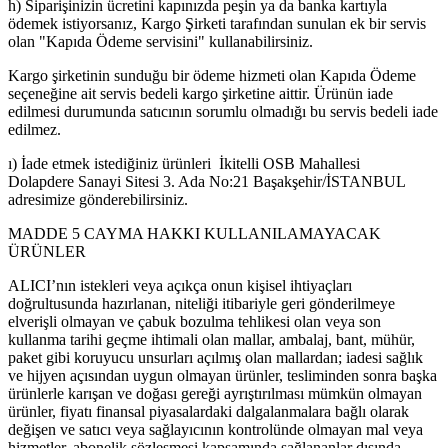
h) Siparişinizin ücretini kapınızda peşin ya da banka kartıyla
ödemek istiyorsanız, Kargo Şirketi tarafından sunulan ek bir servis
olan "Kapıda Ödeme servisini" kullanabilirsiniz.
Kargo şirketinin sunduğu bir ödeme hizmeti olan Kapıda Ödeme
seçeneğine ait servis bedeli kargo şirketine aittir. Ürünün iade
edilmesi durumunda satıcının sorumlu olmadığı bu servis bedeli iade
edilmez.
ı) İade etmek istediğiniz ürünleri İkitelli OSB Mahallesi
Dolapdere Sanayi Sitesi 3. Ada No:21 Başakşehir/İSTANBUL
adresimize gönderebilirsiniz.
MADDE 5 CAYMA HAKKI KULLANILAMAYACAK
ÜRÜNLER
ALICI’nın istekleri veya açıkça onun kişisel ihtiyaçları
doğrultusunda hazırlanan, niteliği itibariyle geri gönderilmeye
elverişli olmayan ve çabuk bozulma tehlikesi olan veya son
kullanma tarihi geçme ihtimali olan mallar, ambalaj, bant, mühür,
paket gibi koruyucu unsurları açılmış olan mallardan; iadesi sağlık
ve hijyen açısından uygun olmayan ürünler, tesliminden sonra başka
ürünlerle karışan ve doğası gereği ayrıştırılması mümkün olmayan
ürünler, fiyatı finansal piyasalardaki dalgalanmalara bağlı olarak
değişen ve satıcı veya sağlayıcının kontrolünde olmayan mal veya
hizmetler, abonelik sözleşmesi kapsamında sağlananlar dışında,