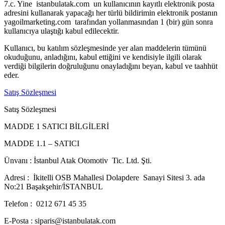
7.c. Yine istanbulatak.com un kullanıcının kayıtlı elektronik posta
adresini kullanarak yapacağı her türlü bildirimin elektronik postanın
yagoilmarketing.com tarafından yollanmasından 1 (bir) gün sonra
kullanıcıya ulaştığı kabul edilecektir.
Kullanıcı, bu katılım sözleşmesinde yer alan maddelerin tümünü
okuduğunu, anladığını, kabul ettiğini ve kendisiyle ilgili olarak
verdiği bilgilerin doğruluğunu onayladığını beyan, kabul ve taahhüt
eder.
Satış Sözleşmesi
Satış Sözleşmesi
MADDE 1 SATICI BİLGİLERİ
MADDE 1.1 – SATICI
Ünvanı : İstanbul Atak Otomotiv Tic. Ltd. Şti.
Adresi : İkitelli OSB Mahallesi Dolapdere Sanayi Sitesi 3. ada
No:21 Başakşehir/İSTANBUL
Telefon : 0212 671 45 35
E-Posta : siparis@istanbulatak.com