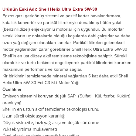
Ürünün Eski Adı: Shell Helix Ultra Extra 5W-30
Egzos gazı geridönüş sistemi ve pozitif karter havalandırması,
katalitik konvertör ve partikül filtreleriyle donatılmış bütün yakıt
(benzinli,dizel) enjeksiyonlu motorlar için uygundur. Bu motorlar
sıcaklıkların uç noktalarda olduğu koşularda dahi çalışırlar ve daha
uzun yağ değişim olanakları tanırlar. Partikül filtreleri geleneksel
motor yağlarından zarar görebilirler Shell Helix Ultra Extra 5W-30
Shell'in en üst düzey aktif temizleme teknolojisine sahiptir. Sürekli
olarak kir ve tortu birikimini engelleyerek partikül filtrelerini korurken
maksimum performans ve koruma sağlar.
Kir birikimini temizlemede mineral yağlardan 5 kat daha etkiliShell
Helix Ultra 5W-30 Ect C3 5Lt Motor Yağı
Özellikler
Emisyon sistemini koruyan düşük SAP (Sülfatlı Kül, fosfor, Kükürt)
oranlı yağ.
Shell'in en üstün aktif temizleme teknolojisi ürünü
Uzun süreli oksidasyon kararlılığı
Düşük viskozite, hızlı yağ akışı ve düşük sürtünme
Yüksek yırtılma mukavemeti
Özel olarak seçilmiş sentetik baz yağlar