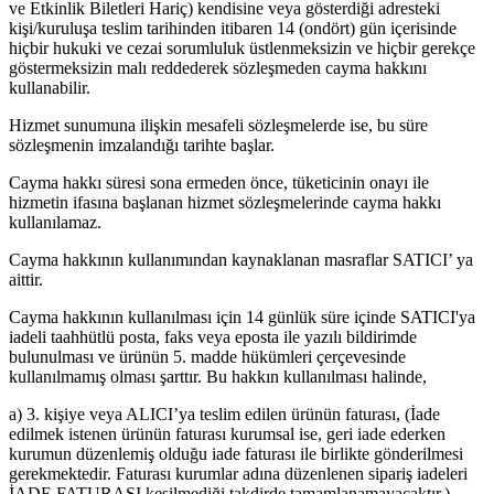
ve Etkinlik Biletleri Hariç) kendisine veya gösterdiği adresteki
kişi/kuruluşa teslim tarihinden itibaren 14 (ondört) gün içerisinde
hiçbir hukuki ve cezai sorumluluk üstlenmeksizin ve hiçbir gerekçe
göstermeksizin malı reddederek sözleşmeden cayma hakkını
kullanabilir.
Hizmet sunumuna ilişkin mesafeli sözleşmelerde ise, bu süre
sözleşmenin imzalandığı tarihte başlar.
Cayma hakkı süresi sona ermeden önce, tüketicinin onayı ile
hizmetin ifasına başlanan hizmet sözleşmelerinde cayma hakkı
kullanılamaz.
Cayma hakkının kullanımından kaynaklanan masraflar SATICI’ ya
aittir.
Cayma hakkının kullanılması için 14 günlük süre içinde SATICI'ya
iadeli taahhütlü posta, faks veya eposta ile yazılı bildirimde
bulunulması ve ürünün 5. madde hükümleri çerçevesinde
kullanılmamış olması şarttır. Bu hakkın kullanılması halinde,
a) 3. kişiye veya ALICI’ya teslim edilen ürünün faturası, (İade
edilmek istenen ürünün faturası kurumsal ise, geri iade ederken
kurumun düzenlemiş olduğu iade faturası ile birlikte gönderilmesi
gerekmektedir. Faturası kurumlar adına düzenlenen sipariş iadeleri
İADE FATURASI kesilmediği takdirde tamamlanamayacaktır.)