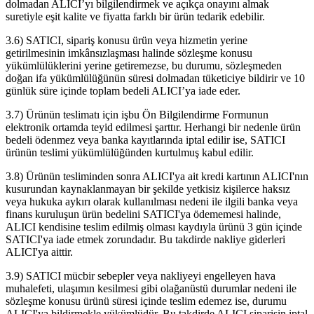
dolmadan ALICI’yı bilgilendirmek ve açıkça onayını almak
suretiyle eşit kalite ve fiyatta farklı bir ürün tedarik edebilir.
3.6) SATICI, sipariş konusu ürün veya hizmetin yerine
getirilmesinin imkânsızlaşması halinde sözleşme konusu
yükümlülüklerini yerine getiremezse, bu durumu, sözleşmeden
doğan ifa yükümlülüğünün süresi dolmadan tüketiciye bildirir ve 10
günlük süre içinde toplam bedeli ALICI’ya iade eder.
3.7) Ürünün teslimatı için işbu Ön Bilgilendirme Formunun
elektronik ortamda teyid edilmesi şarttır. Herhangi bir nedenle ürün
bedeli ödenmez veya banka kayıtlarında iptal edilir ise, SATICI
ürünün teslimi yükümlülüğünden kurtulmuş kabul edilir.
3.8) Ürünün tesliminden sonra ALICI'ya ait kredi kartının ALICI'nın
kusurundan kaynaklanmayan bir şekilde yetkisiz kişilerce haksız
veya hukuka aykırı olarak kullanılması nedeni ile ilgili banka veya
finans kuruluşun ürün bedelini SATICI'ya ödememesi halinde,
ALICI kendisine teslim edilmiş olması kaydıyla ürünü 3 gün içinde
SATICI'ya iade etmek zorundadır. Bu takdirde nakliye giderleri
ALICI'ya aittir.
3.9) SATICI mücbir sebepler veya nakliyeyi engelleyen hava
muhalefeti, ulaşımın kesilmesi gibi olağanüstü durumlar nedeni ile
sözleşme konusu ürünü süresi içinde teslim edemez ise, durumu
ALICI'ya bildirmekle yükümlüdür. Bu takdirde ALICI siparişin iptal