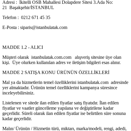
Adresi : İkitelli OSB Mahallesi Dolapdere Sitesi 3.Ada No:
21 Başakşehir/İSTANBUL
Telefon : 0212 671 45 35
E-Posta : siparis@istanbulatak.com
MADDE 1.2 - ALICI
Müşteri olarak istanbulatak.com.com alışveriş sitesine üye olan
kişi. Üye olurken kullanılan adres ve iletişim bilgileri esas alınır.
MADDE 2 SATIŞA KONU ÜRÜNÜN ÖZELLİKLERİ
Mal ya da hizmetlerin temel özelliklerini istanbulatak.com adresinde
yer almaktadır. Ürünün temel özelliklerini kampanya süresince
inceleyebilirsiniz.
Listelenen ve sitede ilan edilen fiyatlar satış fiyatıdır. İlan edilen
fiyatlar ve vaatler güncelleme yapılana ve değiştirilene kadar
geçerlidir. Süreli olarak ilan edilen fiyatlar ise belirtilen süre sonuna
kadar geçerlidir.
Malın/ Ürünün / Hizmetin türü, miktarı, marka/modeli, rengi, adedi,