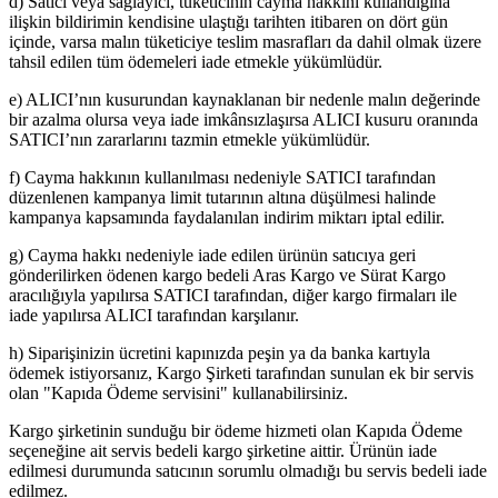
d) Satıcı veya sağlayıcı, tüketicinin cayma hakkını kullandığına
ilişkin bildirimin kendisine ulaştığı tarihten itibaren on dört gün
içinde, varsa malın tüketiciye teslim masrafları da dahil olmak üzere
tahsil edilen tüm ödemeleri iade etmekle yükümlüdür.
e) ALICI’nın kusurundan kaynaklanan bir nedenle malın değerinde
bir azalma olursa veya iade imkânsızlaşırsa ALICI kusuru oranında
SATICI’nın zararlarını tazmin etmekle yükümlüdür.
f) Cayma hakkının kullanılması nedeniyle SATICI tarafından
düzenlenen kampanya limit tutarının altına düşülmesi halinde
kampanya kapsamında faydalanılan indirim miktarı iptal edilir.
g) Cayma hakkı nedeniyle iade edilen ürünün satıcıya geri
gönderilirken ödenen kargo bedeli Aras Kargo ve Sürat Kargo
aracılığıyla yapılırsa SATICI tarafından, diğer kargo firmaları ile
iade yapılırsa ALICI tarafından karşılanır.
h) Siparişinizin ücretini kapınızda peşin ya da banka kartıyla
ödemek istiyorsanız, Kargo Şirketi tarafından sunulan ek bir servis
olan "Kapıda Ödeme servisini" kullanabilirsiniz.
Kargo şirketinin sunduğu bir ödeme hizmeti olan Kapıda Ödeme
seçeneğine ait servis bedeli kargo şirketine aittir. Ürünün iade
edilmesi durumunda satıcının sorumlu olmadığı bu servis bedeli iade
edilmez.