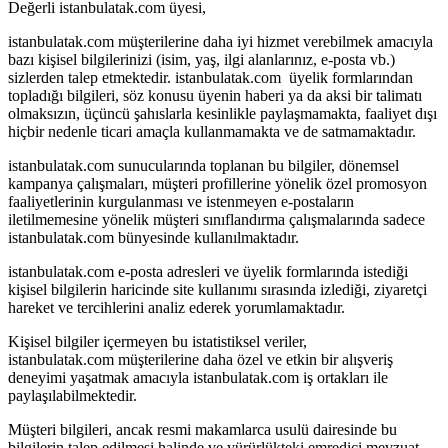
Değerli istanbulatak.com üyesi,
istanbulatak.com müşterilerine daha iyi hizmet verebilmek amacıyla
bazı kişisel bilgilerinizi (isim, yaş, ilgi alanlarınız, e-posta vb.)
sizlerden talep etmektedir. istanbulatak.com üyelik formlarından
topladığı bilgileri, söz konusu üyenin haberi ya da aksi bir talimatı
olmaksızın, üçüncü şahıslarla kesinlikle paylaşmamakta, faaliyet dışı
hiçbir nedenle ticari amaçla kullanmamakta ve de satmamaktadır.
istanbulatak.com sunucularında toplanan bu bilgiler, dönemsel
kampanya çalışmaları, müşteri profillerine yönelik özel promosyon
faaliyetlerinin kurgulanması ve istenmeyen e-postaların
iletilmemesine yönelik müşteri sınıflandırma çalışmalarında sadece
istanbulatak.com bünyesinde kullanılmaktadır.
istanbulatak.com e-posta adresleri ve üyelik formlarında istediği
kişisel bilgilerin haricinde site kullanımı sırasında izlediği, ziyaretçi
hareket ve tercihlerini analiz ederek yorumlamaktadır.
Kişisel bilgiler içermeyen bu istatistiksel veriler,
istanbulatak.com müşterilerine daha özel ve etkin bir alışveriş
deneyimi yaşatmak amacıyla istanbulatak.com iş ortakları ile
paylaşılabilmektedir.
Müşteri bilgileri, ancak resmi makamlarca usulü dairesinde bu
bilgilerin talep edilmesi halinde ve yürürlükteki emredici mevzuat