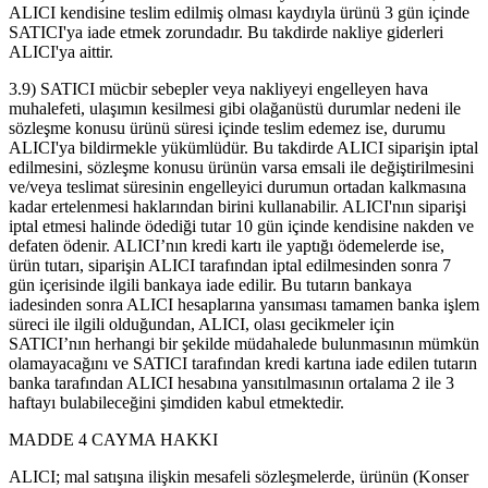
ALICI kendisine teslim edilmiş olması kaydıyla ürünü 3 gün içinde
SATICI'ya iade etmek zorundadır. Bu takdirde nakliye giderleri
ALICI'ya aittir.
3.9) SATICI mücbir sebepler veya nakliyeyi engelleyen hava
muhalefeti, ulaşımın kesilmesi gibi olağanüstü durumlar nedeni ile
sözleşme konusu ürünü süresi içinde teslim edemez ise, durumu
ALICI'ya bildirmekle yükümlüdür. Bu takdirde ALICI siparişin iptal
edilmesini, sözleşme konusu ürünün varsa emsali ile değiştirilmesini
ve/veya teslimat süresinin engelleyici durumun ortadan kalkmasına
kadar ertelenmesi haklarından birini kullanabilir. ALICI'nın siparişi
iptal etmesi halinde ödediği tutar 10 gün içinde kendisine nakden ve
defaten ödenir. ALICI’nın kredi kartı ile yaptığı ödemelerde ise,
ürün tutarı, siparişin ALICI tarafından iptal edilmesinden sonra 7
gün içerisinde ilgili bankaya iade edilir. Bu tutarın bankaya
iadesinden sonra ALICI hesaplarına yansıması tamamen banka işlem
süreci ile ilgili olduğundan, ALICI, olası gecikmeler için
SATICI’nın herhangi bir şekilde müdahalede bulunmasının mümkün
olamayacağını ve SATICI tarafından kredi kartına iade edilen tutarın
banka tarafından ALICI hesabına yansıtılmasının ortalama 2 ile 3
haftayı bulabileceğini şimdiden kabul etmektedir.
MADDE 4 CAYMA HAKKI
ALICI; mal satışına ilişkin mesafeli sözleşmelerde, ürünün (Konser