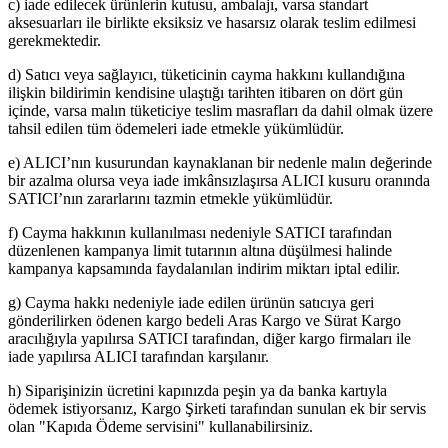
c) iade edilecek ürünlerin kutusu, ambalajı, varsa standart
aksesuarları ile birlikte eksiksiz ve hasarsız olarak teslim edilmesi
gerekmektedir.
d) Satıcı veya sağlayıcı, tüketicinin cayma hakkını kullandığına
ilişkin bildirimin kendisine ulaştığı tarihten itibaren on dört gün
içinde, varsa malın tüketiciye teslim masrafları da dahil olmak üzere
tahsil edilen tüm ödemeleri iade etmekle yükümlüdür.
e) ALICI’nın kusurundan kaynaklanan bir nedenle malın değerinde
bir azalma olursa veya iade imkânsızlaşırsa ALICI kusuru oranında
SATICI’nın zararlarını tazmin etmekle yükümlüdür.
f) Cayma hakkının kullanılması nedeniyle SATICI tarafından
düzenlenen kampanya limit tutarının altına düşülmesi halinde
kampanya kapsamında faydalanılan indirim miktarı iptal edilir.
g) Cayma hakkı nedeniyle iade edilen ürünün satıcıya geri
gönderilirken ödenen kargo bedeli Aras Kargo ve Sürat Kargo
aracılığıyla yapılırsa SATICI tarafından, diğer kargo firmaları ile
iade yapılırsa ALICI tarafından karşılanır.
h) Siparişinizin ücretini kapınızda peşin ya da banka kartıyla
ödemek istiyorsanız, Kargo Şirketi tarafından sunulan ek bir servis
olan "Kapıda Ödeme servisini" kullanabilirsiniz.