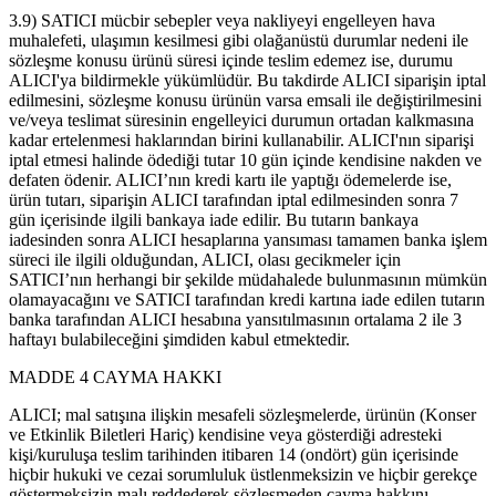
3.9) SATICI mücbir sebepler veya nakliyeyi engelleyen hava
muhalefeti, ulaşımın kesilmesi gibi olağanüstü durumlar nedeni ile
sözleşme konusu ürünü süresi içinde teslim edemez ise, durumu
ALICI'ya bildirmekle yükümlüdür. Bu takdirde ALICI siparişin iptal
edilmesini, sözleşme konusu ürünün varsa emsali ile değiştirilmesini
ve/veya teslimat süresinin engelleyici durumun ortadan kalkmasına
kadar ertelenmesi haklarından birini kullanabilir. ALICI'nın siparişi
iptal etmesi halinde ödediği tutar 10 gün içinde kendisine nakden ve
defaten ödenir. ALICI’nın kredi kartı ile yaptığı ödemelerde ise,
ürün tutarı, siparişin ALICI tarafından iptal edilmesinden sonra 7
gün içerisinde ilgili bankaya iade edilir. Bu tutarın bankaya
iadesinden sonra ALICI hesaplarına yansıması tamamen banka işlem
süreci ile ilgili olduğundan, ALICI, olası gecikmeler için
SATICI’nın herhangi bir şekilde müdahalede bulunmasının mümkün
olamayacağını ve SATICI tarafından kredi kartına iade edilen tutarın
banka tarafından ALICI hesabına yansıtılmasının ortalama 2 ile 3
haftayı bulabileceğini şimdiden kabul etmektedir.
MADDE 4 CAYMA HAKKI
ALICI; mal satışına ilişkin mesafeli sözleşmelerde, ürünün (Konser
ve Etkinlik Biletleri Hariç) kendisine veya gösterdiği adresteki
kişi/kuruluşa teslim tarihinden itibaren 14 (ondört) gün içerisinde
hiçbir hukuki ve cezai sorumluluk üstlenmeksizin ve hiçbir gerekçe
göstermeksizin malı reddederek sözleşmeden cayma hakkını