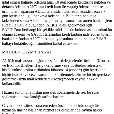
iptal etmesi halinde ödediği tutar 10 gün içinde kendisine nakden ve
defaten ödenir. ALICI’nın kredi kartı ile yaptığı ödemelerde ise,
ürün tutarı, siparişin ALICI tarafından iptal edilmesinden sonra 7
gün içerisinde ilgili bankaya iade edilir. Bu tutarın bankaya
iadesinden sonra ALICI hesaplarına yansıması tamamen banka işlem
süreci ile ilgili olduğundan, ALICI, olası gecikmeler için
SATICI’nın herhangi bir şekilde müdahalede bulunmasının mümkün
olamayacağını ve SATICI tarafından kredi kartına iade edilen tutarın
banka tarafından ALICI hesabına yansıtılmasının ortalama 2 ile 3
haftayı bulabileceğini şimdiden kabul etmektedir.
MADDE 4 CAYMA HAKKI
ALICI; mal satışına ilişkin mesafeli sözleşmelerde, ürünün (Konser
ve Etkinlik Biletleri Hariç) kendisine veya gösterdiği adresteki
kişi/kuruluşa teslim tarihinden itibaren 14 (ondört) gün içerisinde
hiçbir hukuki ve cezai sorumluluk üstlenmeksizin ve hiçbir gerekçe
göstermeksizin malı reddederek sözleşmeden cayma hakkını
kullanabilir.
Hizmet sunumuna ilişkin mesafeli sözleşmelerde ise, bu süre
sözleşmenin imzalandığı tarihte başlar.
Cayma hakkı süresi sona ermeden önce, tüketicinin onayı ile
hizmetin ifasına başlanan hizmet sözleşmelerinde cayma hakkı