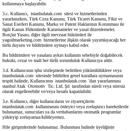
kullanmaya başlayabilir.
3.c. Kullanıcı, istanbulatak.com sitesi ve hizmetlerinden
yararlanırken, Türk Ceza Kanunu, Türk Ticaret Kanunu, Fikir ve
Sanat Eserleri Kanunu, Marka ve Patent Haklarının Korunması ile
ilgili Kanun Hükmünde Kararnameler ve yasal düzenlemeler,
Borçlar Yasası, diğer ilgili mevzuat hükümleri ile
yagoilmarketing.com hizmetlerine ilişkin olarak yayımlayacağı her
türlü duyuru ve bildirimlere uymayı kabul eder.
Bu bildirimlere ve yasalara aykırı kullanım sebebiyle doğabilecek
hukuki, cezai ve mali her türlü sorumluluk Kullanıcıya aittir.
3.d. Kullanıcının işbu sözleşmede belirtilen yükümlülüklere veya
istanbulatak.com sitesinde bildirilen genel kurallara uymamasının
tespiti halinde, Kullanıcının istanbulatak.com 'dan yararlanması
stanbul Atak Otomotiv Tic. Ltd. Şti tarafından süreli veya süresiz
olarak engellenebilir ve/veya hesabı kapatılabilir.
3.e. Kullanıcı, diğer kullanıcıların ve ziyaretçilerin
istanbulatak.com kullanmasını önleyici veya zorlaştırıcı hareketlerde
bulunamaz, sunucuları ya da veritabanlarını otomatik programlar
yükleyip zorlayamaz/kilitleyemez.
Hile girişimlerinde bulunamaz. Bulunması halinde üyeliğinin