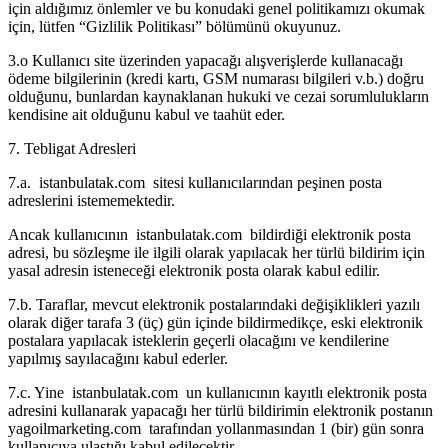
için aldığımız önlemler ve bu konudaki genel politikamızı okumak
için, lütfen “Gizlilik Politikası” bölümünü okuyunuz.
3.o Kullanıcı site üzerinden yapacağı alışverişlerde kullanacağı
ödeme bilgilerinin (kredi kartı, GSM numarası bilgileri v.b.) doğru
olduğunu, bunlardan kaynaklanan hukuki ve cezai sorumlulukların
kendisine ait olduğunu kabul ve taahüt eder.
7. Tebligat Adresleri
7.a. istanbulatak.com sitesi kullanıcılarından peşinen posta
adreslerini istememektedir.
Ancak kullanıcının istanbulatak.com bildirdiği elektronik posta
adresi, bu sözleşme ile ilgili olarak yapılacak her türlü bildirim için
yasal adresin isteneceği elektronik posta olarak kabul edilir.
7.b. Taraflar, mevcut elektronik postalarındaki değişiklikleri yazılı
olarak diğer tarafa 3 (üç) gün içinde bildirmedikçe, eski elektronik
postalara yapılacak isteklerin geçerli olacağını ve kendilerine
yapılmış sayılacağını kabul ederler.
7.c. Yine istanbulatak.com un kullanıcının kayıtlı elektronik posta
adresini kullanarak yapacağı her türlü bildirimin elektronik postanın
yagoilmarketing.com tarafından yollanmasından 1 (bir) gün sonra
kullanıcıya ulaştığı kabul edilecektir.