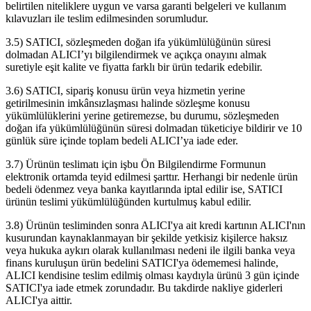
belirtilen niteliklere uygun ve varsa garanti belgeleri ve kullanım
kılavuzları ile teslim edilmesinden sorumludur.
3.5) SATICI, sözleşmeden doğan ifa yükümlülüğünün süresi
dolmadan ALICI’yı bilgilendirmek ve açıkça onayını almak
suretiyle eşit kalite ve fiyatta farklı bir ürün tedarik edebilir.
3.6) SATICI, sipariş konusu ürün veya hizmetin yerine
getirilmesinin imkânsızlaşması halinde sözleşme konusu
yükümlülüklerini yerine getiremezse, bu durumu, sözleşmeden
doğan ifa yükümlülüğünün süresi dolmadan tüketiciye bildirir ve 10
günlük süre içinde toplam bedeli ALICI’ya iade eder.
3.7) Ürünün teslimatı için işbu Ön Bilgilendirme Formunun
elektronik ortamda teyid edilmesi şarttır. Herhangi bir nedenle ürün
bedeli ödenmez veya banka kayıtlarında iptal edilir ise, SATICI
ürünün teslimi yükümlülüğünden kurtulmuş kabul edilir.
3.8) Ürünün tesliminden sonra ALICI'ya ait kredi kartının ALICI'nın
kusurundan kaynaklanmayan bir şekilde yetkisiz kişilerce haksız
veya hukuka aykırı olarak kullanılması nedeni ile ilgili banka veya
finans kuruluşun ürün bedelini SATICI'ya ödememesi halinde,
ALICI kendisine teslim edilmiş olması kaydıyla ürünü 3 gün içinde
SATICI'ya iade etmek zorundadır. Bu takdirde nakliye giderleri
ALICI'ya aittir.