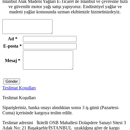
İstanbul Atak Madeni Yağları E-Ticaret ile İstanbul ve çevresine hızlı
ve güvenilir motor yağı satışı yapıyoruz. Endüstriyel yağlar ve
madeni yağlar konusunda uzman ekibimizle hizmetinizdeyiz.
Ad
*
E-posta
*
Mesaj
*
Gönder
Teslimat Koşulları
Teslimat Koşulları
Siparişleriniz, banka onayı alındıktan sonra 3 iş günü (Pazartesi-
Cuma) içerisinde kargoya teslim edilir.
Teslimat adresini İkitelli OSB Mahallesi Dolapdere Sanayi Sitesi 3
Adak No: 21 Başakşehir/İSTANBUL uzaklığına göre de kargo