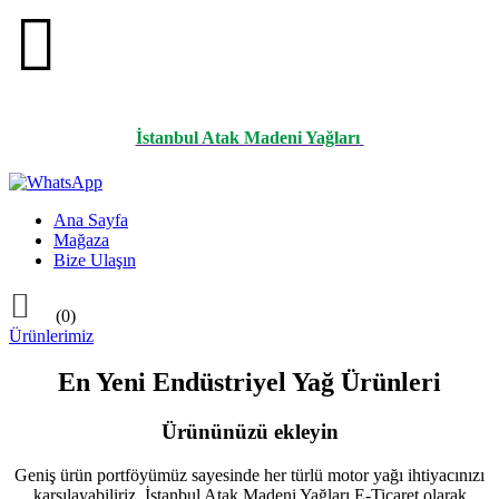

İstanbul Atak Madeni Yağları
Ana Sayfa
Mağaza
Bize Ulaşın

(0)
Ürünlerimiz
En Yeni Endüstriyel Yağ Ürünleri
Ürününüzü ekleyin
Geniş ürün portföyümüz sayesinde her türlü motor yağı ihtiyacınızı
karşılayabiliriz. İstanbul Atak Madeni Yağları E-Ticaret olarak