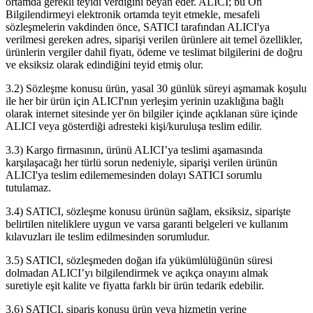
ortamda gerekli teyidi verdiğini beyan eder. ALICI; bu Ön
Bilgilendirmeyi elektronik ortamda teyit etmekle, mesafeli
sözleşmelerin vakdinden önce, SATICI tarafından ALICI'ya
verilmesi gereken adres, siparişi verilen ürünlere ait temel özellikler,
ürünlerin vergiler dahil fiyatı, ödeme ve teslimat bilgilerini de doğru
ve eksiksiz olarak edindiğini teyid etmiş olur.
3.2) Sözleşme konusu ürün, yasal 30 günlük süreyi aşmamak koşulu
ile her bir ürün için ALICI'nın yerleşim yerinin uzaklığına bağlı
olarak internet sitesinde yer ön bilgiler içinde açıklanan süre içinde
ALICI veya gösterdiği adresteki kişi/kuruluşa teslim edilir.
3.3) Kargo firmasının, ürünü ALICI’ya teslimi aşamasında
karşılaşacağı her türlü sorun nedeniyle, siparişi verilen ürünün
ALICI'ya teslim edilememesinden dolayı SATICI sorumlu
tutulamaz.
3.4) SATICI, sözleşme konusu ürünün sağlam, eksiksiz, siparişte
belirtilen niteliklere uygun ve varsa garanti belgeleri ve kullanım
kılavuzları ile teslim edilmesinden sorumludur.
3.5) SATICI, sözleşmeden doğan ifa yükümlülüğünün süresi
dolmadan ALICI’yı bilgilendirmek ve açıkça onayını almak
suretiyle eşit kalite ve fiyatta farklı bir ürün tedarik edebilir.
3.6) SATICI, sipariş konusu ürün veya hizmetin yerine