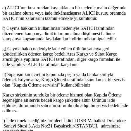
e) ALICI’nın kusurundan kaynaklanan bir nedenle malın değerinde
bir azalma olursa veya iade imkânsızlaşırsa ALICI kusuru oranında
SATICI’nın zararlarını tazmin etmekle yükümlüdür.
f) Cayma hakkının kullanılması nedeniyle SATICI tarafından
düzenlenen kampanya limit tutarının altına düşülmesi halinde
kampanya kapsamında faydalanılan indirim miktarı iptal edilir.
g) Cayma hakkı nedeniyle iade edilen ürünün satıcıya geri
gönderilirken ödenen kargo bedeli Aras Kargo ve Sürat Kargo
aracılığıyla yapılırsa SATICI tarafından, diğer kargo firmaları ile
iade yapılırsa ALICI tarafından karşılanır.
h) Siparişinizin ücretini kapınızda peşin ya da banka kartıyla
ödemek istiyorsanız, Kargo Şirketi tarafından sunulan ek bir servis
olan "Kapıda Ödeme servisini" kullanabilirsiniz.
Kargo şirketinin sunduğu bir ödeme hizmeti olan Kapıda Ödeme
seçeneğine ait servis bedeli kargo şirketine aittir. Ürünün iade
edilmesi durumunda satıcının sorumlu olmadığı bu servis bedeli iade
edilmez.
ı) İade etmek istediğiniz ürünleri İkitelli OSB Mahallesi Dolapdere
Sanayi Sitesi 3.Ada No:21 Başakşehir/İSTANBUL adresimize