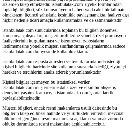
sizlerden talep etmektedir. istanbulatak.com üyelik formlarından
topladığı bilgileri, söz konusu üyenin haberi ya da aksi bir talimatı
olmaksızın, üçüncü şahıslarla kesinlikle paylaşmamakta, faaliyet dışı
hiçbir nedenle ticari amaçla kullanmamakta ve de satmamaktadır.
istanbulatak.com sunucularında toplanan bu bilgiler, dönemsel
kampanya çalışmaları, müşteri profillerine yönelik özel promosyon
faaliyetlerinin kurgulanması ve istenmeyen e-postaların
iletilmemesine yönelik müşteri sınıflandırma çalışmalarında sadece
istanbulatak.com bünyesinde kullanılmaktadır.
istanbulatak.com e-posta adresleri ve üyelik formlarında istediği
kişisel bilgilerin haricinde site kullanımı sırasında izlediği, ziyaretçi
hareket ve tercihlerini analiz ederek yorumlamaktadır.
Kişisel bilgiler içermeyen bu istatistiksel veriler,
istanbulatak.com müşterilerine daha özel ve etkin bir alışveriş
deneyimi yaşatmak amacıyla istanbulatak.com iş ortakları ile
paylaşılabilmektedir.
Müşteri bilgileri, ancak resmi makamlarca usulü dairesinde bu
bilgilerin talep edilmesi halinde ve yürürlükteki emredici mevzuat
hükümleri gereğince resmi makamlara açıklama yapmak zorunda
olduğu durumlarda resmi makamlara açıklanabilecektir.