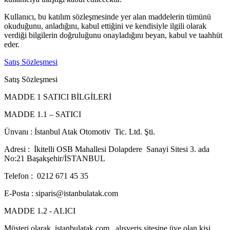
Kullanıcı, bu katılım sözleşmesinde yer alan maddelerin tümünü
okuduğunu, anladığını, kabul ettiğini ve kendisiyle ilgili olarak
verdiği bilgilerin doğruluğunu onayladığını beyan, kabul ve taahhüt
eder.
Satış Sözleşmesi
Satış Sözleşmesi
MADDE 1 SATICI BİLGİLERİ
MADDE 1.1 – SATICI
Ünvanı : İstanbul Atak Otomotiv Tic. Ltd. Şti.
Adresi : İkitelli OSB Mahallesi Dolapdere Sanayi Sitesi 3. ada
No:21 Başakşehir/İSTANBUL
Telefon : 0212 671 45 35
E-Posta : siparis@istanbulatak.com
MADDE 1.2 - ALICI
Müşteri olarak istanbulatak.com alışveriş sitesine üye olan kişi.