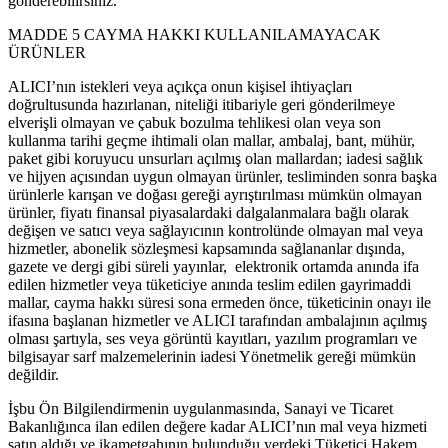
gönderebilirsiniz.
MADDE 5 CAYMA HAKKI KULLANILAMAYACAK
ÜRÜNLER
ALICI’nın istekleri veya açıkça onun kişisel ihtiyaçları
doğrultusunda hazırlanan, niteliği itibariyle geri gönderilmeye
elverişli olmayan ve çabuk bozulma tehlikesi olan veya son
kullanma tarihi geçme ihtimali olan mallar, ambalaj, bant, mühür,
paket gibi koruyucu unsurları açılmış olan mallardan; iadesi sağlık
ve hijyen açısından uygun olmayan ürünler, tesliminden sonra başka
ürünlerle karışan ve doğası gereği ayrıştırılması mümkün olmayan
ürünler, fiyatı finansal piyasalardaki dalgalanmalara bağlı olarak
değişen ve satıcı veya sağlayıcının kontrolünde olmayan mal veya
hizmetler, abonelik sözleşmesi kapsamında sağlananlar dışında,
gazete ve dergi gibi süreli yayınlar, elektronik ortamda anında ifa
edilen hizmetler veya tüketiciye anında teslim edilen gayrimaddi
mallar, cayma hakkı süresi sona ermeden önce, tüketicinin onayı ile
ifasına başlanan hizmetler ve ALICI tarafından ambalajının açılmış
olması şartıyla, ses veya görüntü kayıtları, yazılım programları ve
bilgisayar sarf malzemelerinin iadesi Yönetmelik gereği mümkün
değildir.
İşbu Ön Bilgilendirmenin uygulanmasında, Sanayi ve Ticaret
Bakanlığınca ilan edilen değere kadar ALICI’nın mal veya hizmeti
satın aldığı ve ikametgahının bulunduğu yerdeki Tüketici Hakem