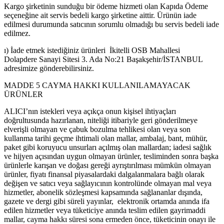
Kargo şirketinin sunduğu bir ödeme hizmeti olan Kapıda Ödeme
seçeneğine ait servis bedeli kargo şirketine aittir. Ürünün iade
edilmesi durumunda satıcının sorumlu olmadığı bu servis bedeli iade
edilmez.
ı) İade etmek istediğiniz ürünleri İkitelli OSB Mahallesi
Dolapdere Sanayi Sitesi 3. Ada No:21 Başakşehir/İSTANBUL
adresimize gönderebilirsiniz.
MADDE 5 CAYMA HAKKI KULLANILAMAYACAK
ÜRÜNLER
ALICI’nın istekleri veya açıkça onun kişisel ihtiyaçları
doğrultusunda hazırlanan, niteliği itibariyle geri gönderilmeye
elverişli olmayan ve çabuk bozulma tehlikesi olan veya son
kullanma tarihi geçme ihtimali olan mallar, ambalaj, bant, mühür,
paket gibi koruyucu unsurları açılmış olan mallardan; iadesi sağlık
ve hijyen açısından uygun olmayan ürünler, tesliminden sonra başka
ürünlerle karışan ve doğası gereği ayrıştırılması mümkün olmayan
ürünler, fiyatı finansal piyasalardaki dalgalanmalara bağlı olarak
değişen ve satıcı veya sağlayıcının kontrolünde olmayan mal veya
hizmetler, abonelik sözleşmesi kapsamında sağlananlar dışında,
gazete ve dergi gibi süreli yayınlar, elektronik ortamda anında ifa
edilen hizmetler veya tüketiciye anında teslim edilen gayrimaddi
mallar, cayma hakkı süresi sona ermeden önce, tüketicinin onayı ile