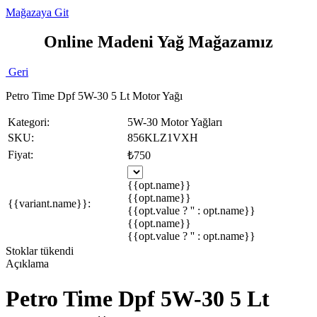
Mağazaya Git
Online Madeni Yağ Mağazamız
Geri
Petro Time Dpf 5W-30 5 Lt Motor Yağı
Kategori:
5W-30 Motor Yağları
SKU:
856KLZ1VXH
Fiyat:
₺750
{{opt.name}}
{{opt.name}}
{{variant.name}}:
{{opt.value ? '' : opt.name}}
{{opt.name}}
{{opt.value ? '' : opt.name}}
Stoklar tükendi
Açıklama
Petro Time Dpf 5W-30 5 Lt