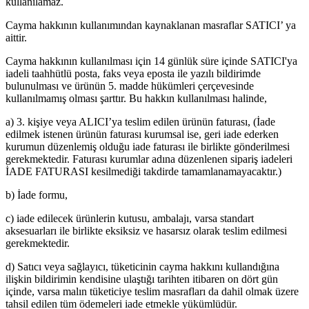
kullanılamaz.
Cayma hakkının kullanımından kaynaklanan masraflar SATICI’ ya
aittir.
Cayma hakkının kullanılması için 14 günlük süre içinde SATICI'ya
iadeli taahhütlü posta, faks veya eposta ile yazılı bildirimde
bulunulması ve ürünün 5. madde hükümleri çerçevesinde
kullanılmamış olması şarttır. Bu hakkın kullanılması halinde,
a) 3. kişiye veya ALICI’ya teslim edilen ürünün faturası, (İade
edilmek istenen ürünün faturası kurumsal ise, geri iade ederken
kurumun düzenlemiş olduğu iade faturası ile birlikte gönderilmesi
gerekmektedir. Faturası kurumlar adına düzenlenen sipariş iadeleri
İADE FATURASI kesilmediği takdirde tamamlanamayacaktır.)
b) İade formu,
c) iade edilecek ürünlerin kutusu, ambalajı, varsa standart
aksesuarları ile birlikte eksiksiz ve hasarsız olarak teslim edilmesi
gerekmektedir.
d) Satıcı veya sağlayıcı, tüketicinin cayma hakkını kullandığına
ilişkin bildirimin kendisine ulaştığı tarihten itibaren on dört gün
içinde, varsa malın tüketiciye teslim masrafları da dahil olmak üzere
tahsil edilen tüm ödemeleri iade etmekle yükümlüdür.