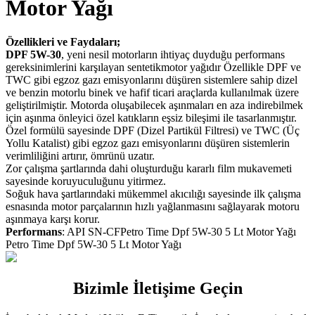
Motor Yağı
Özellikleri ve Faydaları;
DPF 5W-30
, yeni nesil motorların ihtiyaç duyduğu performans
gereksinimlerini karşılayan sentetikmotor yağıdır Özellikle DPF ve
TWC gibi egzoz gazı emisyonlarını düşüren sistemlere sahip dizel
ve benzin motorlu binek ve hafif ticari araçlarda kullanılmak üzere
geliştirilmiştir. Motorda oluşabilecek aşınmaları en aza indirebilmek
için aşınma önleyici özel katıkların eşsiz bileşimi ile tasarlanmıştır.
Özel formülü sayesinde DPF (Dizel Partikül Filtresi) ve TWC (Üç
Yollu Katalist) gibi egzoz gazı emisyonlarını düşüren sistemlerin
verimliliğini artırır, ömrünü uzatır.
Zor çalışma şartlarında dahi oluşturduğu kararlı film mukavemeti
sayesinde koruyuculuğunu yitirmez.
Soğuk hava şartlarındaki mükemmel akıcılığı sayesinde ilk çalışma
esnasında motor parçalarının hızlı yağlanmasını sağlayarak motoru
aşınmaya karşı korur.
Performans
: API SN-CFPetro Time Dpf 5W-30 5 Lt Motor Yağı
Petro Time Dpf 5W-30 5 Lt Motor Yağı
Bizimle İletişime Geçin