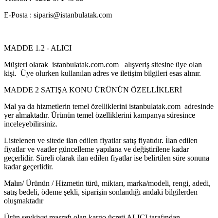
E-Posta : siparis@istanbulatak.com
MADDE 1.2 - ALICI
Müşteri olarak istanbulatak.com.com alışveriş sitesine üye olan
kişi. Üye olurken kullanılan adres ve iletişim bilgileri esas alınır.
MADDE 2 SATIŞA KONU ÜRÜNÜN ÖZELLİKLERİ
Mal ya da hizmetlerin temel özelliklerini istanbulatak.com adresinde
yer almaktadır. Ürünün temel özelliklerini kampanya süresince
inceleyebilirsiniz.
Listelenen ve sitede ilan edilen fiyatlar satış fiyatıdır. İlan edilen
fiyatlar ve vaatler güncelleme yapılana ve değiştirilene kadar
geçerlidir. Süreli olarak ilan edilen fiyatlar ise belirtilen süre sonuna
kadar geçerlidir.
Malın/ Ürünün / Hizmetin türü, miktarı, marka/modeli, rengi, adedi,
satış bedeli, ödeme şekli, siparişin sonlandığı andaki bilgilerden
oluşmaktadır
Ürün sevkiyat masrafı olan kargo ücreti ALICI tarafından