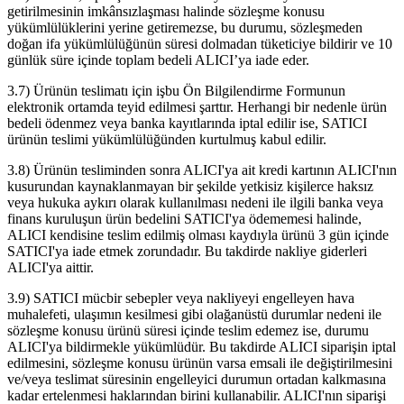
getirilmesinin imkânsızlaşması halinde sözleşme konusu
yükümlülüklerini yerine getiremezse, bu durumu, sözleşmeden
doğan ifa yükümlülüğünün süresi dolmadan tüketiciye bildirir ve 10
günlük süre içinde toplam bedeli ALICI’ya iade eder.
3.7) Ürünün teslimatı için işbu Ön Bilgilendirme Formunun
elektronik ortamda teyid edilmesi şarttır. Herhangi bir nedenle ürün
bedeli ödenmez veya banka kayıtlarında iptal edilir ise, SATICI
ürünün teslimi yükümlülüğünden kurtulmuş kabul edilir.
3.8) Ürünün tesliminden sonra ALICI'ya ait kredi kartının ALICI'nın
kusurundan kaynaklanmayan bir şekilde yetkisiz kişilerce haksız
veya hukuka aykırı olarak kullanılması nedeni ile ilgili banka veya
finans kuruluşun ürün bedelini SATICI'ya ödememesi halinde,
ALICI kendisine teslim edilmiş olması kaydıyla ürünü 3 gün içinde
SATICI'ya iade etmek zorundadır. Bu takdirde nakliye giderleri
ALICI'ya aittir.
3.9) SATICI mücbir sebepler veya nakliyeyi engelleyen hava
muhalefeti, ulaşımın kesilmesi gibi olağanüstü durumlar nedeni ile
sözleşme konusu ürünü süresi içinde teslim edemez ise, durumu
ALICI'ya bildirmekle yükümlüdür. Bu takdirde ALICI siparişin iptal
edilmesini, sözleşme konusu ürünün varsa emsali ile değiştirilmesini
ve/veya teslimat süresinin engelleyici durumun ortadan kalkmasına
kadar ertelenmesi haklarından birini kullanabilir. ALICI'nın siparişi