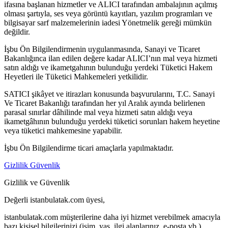
ifasına başlanan hizmetler ve ALICI tarafından ambalajının açılmış
olması şartıyla, ses veya görüntü kayıtları, yazılım programları ve
bilgisayar sarf malzemelerinin iadesi Yönetmelik gereği mümkün
değildir.
İşbu Ön Bilgilendirmenin uygulanmasında, Sanayi ve Ticaret
Bakanlığınca ilan edilen değere kadar ALICI’nın mal veya hizmeti
satın aldığı ve ikametgahının bulunduğu yerdeki Tüketici Hakem
Heyetleri ile Tüketici Mahkemeleri yetkilidir.
SATICI şikâyet ve itirazları konusunda başvurularını, T.C. Sanayi
Ve Ticaret Bakanlığı tarafından her yıl Aralık ayında belirlenen
parasal sınırlar dâhilinde mal veya hizmeti satın aldığı veya
ikametgâhının bulunduğu yerdeki tüketici sorunları hakem heyetine
veya tüketici mahkemesine yapabilir.
İşbu Ön Bilgilendirme ticari amaçlarla yapılmaktadır.
Gizlilik Güvenlik
Gizlilik ve Güvenlik
Değerli istanbulatak.com üyesi,
istanbulatak.com müşterilerine daha iyi hizmet verebilmek amacıyla
bazı kişisel bilgilerinizi (isim, yaş, ilgi alanlarınız, e-posta vb.)