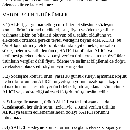
ödenecektir ve iade edilmez.
MADDE 3 GENEL HÜKÜMLER
3.1) ALICI, yagoilmarketing.com internet sitesinde sözleşme
konusu ürünün temel nitelikleri, satış fiyatı ve ödeme şekli ile
teslimata ilişkin ön bilgileri okuyup bilgi sahibi olduğunu ve
elektronik ortamda gerekli teyidi verdiğini beyan eder. ALICI; bu
Ön Bilgilendirmeyi elektronik ortamda teyit etmekle, mesafeli
sözleşmelerin vakdinden önce, SATICI tarafından ALICI'ya
verilmesi gereken adres, siparişi verilen ürünlere ait temel özellikler,
ürünlerin vergiler dahil fiyatı, ödeme ve teslimat bilgilerini de doğru
ve eksiksiz olarak edindiğini teyid etmiş olur.
3.2) Sözleşme konusu ürün, yasal 30 günlük süreyi aşmamak koşulu
ile her bir ürün için ALICI'nın yerleşim yerinin uzaklığına bağlı
olarak internet sitesinde yer ön bilgiler içinde açıklanan süre içinde
ALICI veya gösterdiği adresteki kişi/kuruluşa teslim edilir.
3.3) Kargo firmasının, ürünü ALICI’ya teslimi aşamasında
karşılaşacağı her türlü sorun nedeniyle, siparişi verilen ürünün
ALICI'ya teslim edilememesinden dolayı SATICI sorumlu
tutulamaz.
3.4) SATICI, sözleşme konusu ürünün sağlam, eksiksiz, siparişte