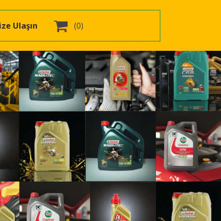

ize Ulaşın
(0)