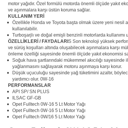
motor yağıdır. Özel formülü motorda önemli ölçüde yakıt ek
ve aşınmalara karşı üstün koruma sağlar.
KULLANIM YERİ
Özellikle Honda ve Toyota başta olmak üzere yeni nesil ar
kullanılabilir.
Turboşarjlı ve doğal emişli benzinli motorlarda kullanımı
ÖZELLİKLERİ / FAYDALARI
S Son teknoloji yüksek perfor
ve sürüş koşulları altında oluşabilecek aşınmalara karşı 
önleme özelliği sayesinde önemli ölçüde yakıt ekonomisi sa
Soğuk hava şartlarındaki mükemmel akıcılığı sayesinde il
yağlanmasını sağlayarak motoru aşınmaya karşı korur.
Düşük uçuculuğu sayesinde yağ tüketimini azaltır, böylece
yardımcı olur. 0W-16
PERFORMANSLAR
API SP/ SN PLUS
ILSAC GF-GB
Opet Fulltech 0W-16 5 Lt Motor Yağı
Opet Fulltech 0W-16 5 Lt Motor Yağı
Opet Fulltech 0W/16 5 Lt Motor Yağı