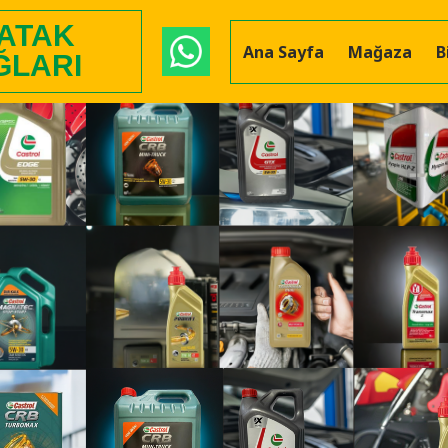
 ATAK
Ana Sayfa
Mağaza
B
ĞLARI