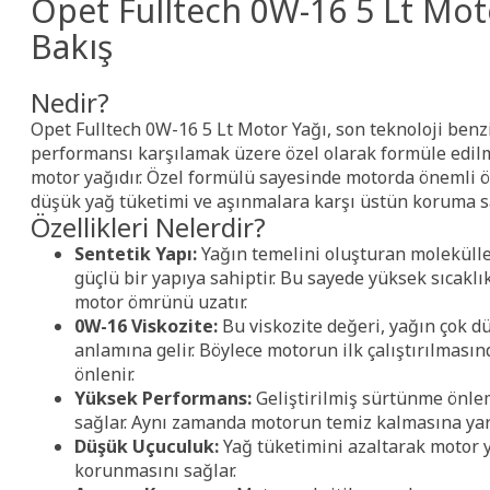
Opet Fulltech 0W-16 5 Lt Mot
Bakış
Nedir?
Opet Fulltech 0W-16 5 Lt Motor Yağı, son teknoloji benz
performansı karşılamak üzere özel olarak formüle edilm
motor yağıdır. Özel formülü sayesinde motorda önemli ö
düşük yağ tüketimi ve aşınmalara karşı üstün koruma s
Özellikleri Nelerdir?
Sentetik Yapı:
Yağın temelini oluşturan molekülle
güçlü bir yapıya sahiptir. Bu sayede yüksek sıcaklı
motor ömrünü uzatır.
0W-16 Viskozite:
Bu viskozite değeri, yağın çok dü
anlamına gelir. Böylece motorun ilk çalıştırılması
önlenir.
Yüksek Performans:
Geliştirilmiş sürtünme önlem
sağlar. Aynı zamanda motorun temiz kalmasına yard
Düşük Uçuculuk:
Yağ tüketimini azaltarak motor 
korunmasını sağlar.