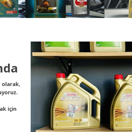
nda
 olarak,
uyoruz.
ak için