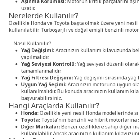
Aşınma Koruması:
Motorun kritik parçalarını aş
uzatır.
Nerelerde Kullanılır?
Özellikle Honda ve Toyota başta olmak üzere yeni nesil 
kullanılabilir. Turboşarjlı ve doğal emişli benzinli moto
Nasıl Kullanılır?
Yağ Değişimi:
Aracınızın kullanım kılavuzunda beli
yapılmalıdır.
Yağ Seviyesi Kontrolü:
Yağ seviyesi düzenli olarak
tamamlanmalıdır.
Yağ Filtresi Değişimi:
Yağ değişimi sırasında yağ fi
Uygun Yağ Seçimi:
Aracınızın motoruna uygun olan
kullanılmalıdır. Bu konuda aracınızın kullanım kıla
başvurabilirsiniz.
Hangi Araçlarda Kullanılır?
Honda:
Özellikle yeni nesil Honda modellerinde sıkl
Toyota:
Toyota'nın benzinli ve hibrit motorlarına s
Diğer Markalar:
Benzer özelliklere sahip diğer ma
kullanılabilir. Ancak aracınızın kullanım kılavuzun