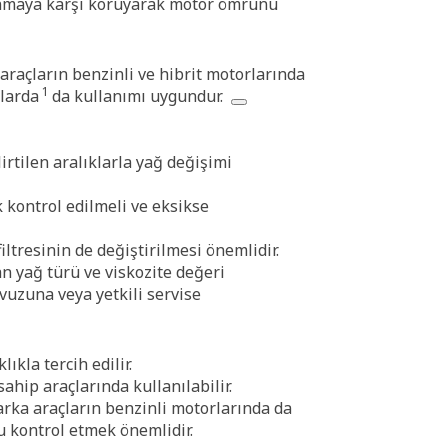
ınmaya karşı koruyarak motor ömrünü
araçların benzinli ve hibrit motorlarında
1
rlarda
da kullanımı uygundur.
rtilen aralıklarla yağ değişimi
 kontrol edilmeli ve eksikse
ltresinin de değiştirilmesi önemlidir.
 yağ türü ve viskozite değeri
vuzuna veya yetkili servise
ıkla tercih edilir.
ahip araçlarında kullanılabilir.
rka araçların benzinli motorlarında da
u kontrol etmek önemlidir.