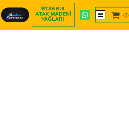
İSTANBUL

ATAK MADENI
(0)
YAĞLARI