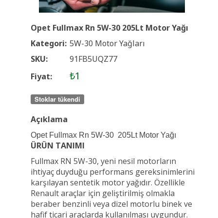
Opet Fullmax Rn 5W-30 205Lt Motor Yağı
Kategori:
5W-30 Motor Yağları
SKU:
91FB5UQZ77
₺1
Fiyat:
Stoklar tükendi
Açıklama
Opet Fullmax Rn 5W-30 205Lt Motor Yağı
ÜRÜN TANIMI
Fullmax RN 5W-30, yeni nesil motorların
ihtiyaç duyduğu performans gereksinimlerini
karşılayan sentetik motor yağıdır. Özellikle
Renault araçlar için geliştirilmiş olmakla
beraber benzinli veya dizel motorlu binek ve
hafif ticari araçlarda kullanılması uygundur.