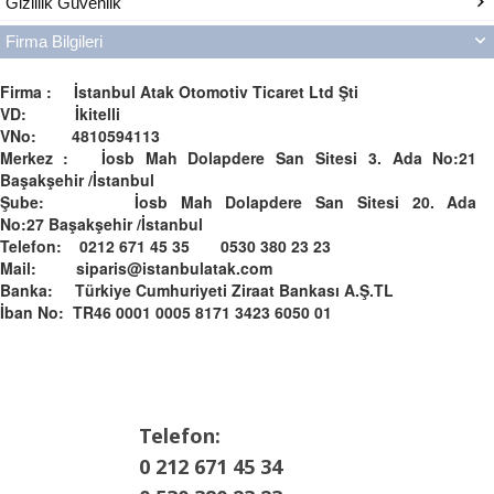
Gizlilik Güvenlik
Firma Bilgileri
Firma : İstanbul Atak Otomotiv Ticaret Ltd Şti
VD: İkitelli
VNo: 4810594113
Merkez : İosb Mah Dolapdere San Sitesi 3. Ada No:21
Başakşehir /İstanbul
Şube: İosb Mah Dolapdere San Sitesi 20. Ada
No:27 Başakşehir /İstanbul
Telefon: 0212 671 45 35 0530 380 23 23
Mail: siparis@istanbulatak.com
Banka: Türkiye Cumhuriyeti Ziraat Bankası A.Ş.­­TL­
İban No: TR46 0001 0005 8171 3423 6050 01
Telefon:
0 212 671 45 34