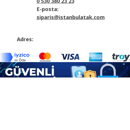
0 530 380 23 23
E-posta:
siparis@istanbulatak.com
Adres:
İosb Mah Dolapdere sanayii sitesi 3. Ada
No:21 Başakşehir/İstanbul

