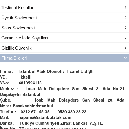
Teslimat Koşulları
Üyelik Sözleşmesi
Satış Sözleşmesi
Garanti ve İade Koşulları
Gizlilik Güvenlik
Firma Bilgileri
Firma : İstanbul Atak Otomotiv Ticaret Ltd Şti
VD: İkitelli
VNo: 4810594113
Merkez : İosb Mah Dolapdere San Sitesi 3. Ada No:21
Başakşehir /İstanbul
Şube: İosb Mah Dolapdere San Sitesi 20. Ada
No:27 Başakşehir /İstanbul
Telefon: 0212 671 45 35 0530 380 23 23
Mail: siparis@istanbulatak.com
Banka: Türkiye Cumhuriyeti Ziraat Bankası A.Ş.­­TL­
İban No: TR46 0001 0005 8171 3423 6050 01