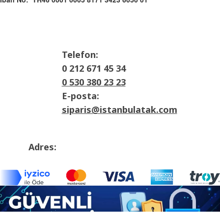
Telefon:
0 212 671 45 34
0 530 380 23 23
E-posta:
siparis@istanbulatak.com
Adres:
İosb Mah Dolapdere sanayii sitesi 3. Ada
No:21 Başakşehir/İstanbul