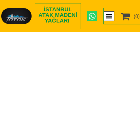
İSTANBUL

ATAK MADENI
(0)
YAĞLARI