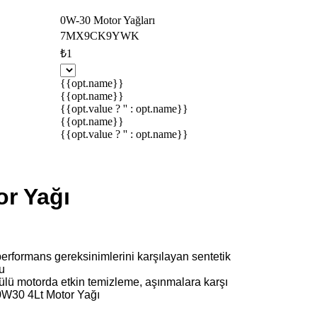
0W-30 Motor Yağları
7MX9CK9YWK
₺1
{{opt.name}}
{{opt.name}}
{{opt.value ? '' : opt.name}}
{{opt.name}}
{{opt.value ? '' : opt.name}}
or Yağı
erformans gereksinimlerini karşılayan sentetik
lu
rmülü motorda etkin temizleme, aşınmalara karşı
 0W30 4Lt Motor Yağı