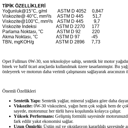
TİPİK ÖZELLİKLERİ
Yoğunluk@15°C, g/ml ASTM D 4052 0,847
Viskozite@ 40°C, mm²/s ASTM D 445 51,7
Viskozite@100°C, mm²/s ASTM D 445 9,7
Viskozite İndeksi ASTM D 2270 177
Parlama Noktası, °C ASTM D 92 220
Akma Noktası, °C ASTM D 97 -45
TBN, mgKOH/g ASTM D 2896 7,73
Opet Fullmax 0W-30, son teknolojiye sahip, sentetik bir motor yağıdır.
binek ve hafif ticari araçlarda kullanılmak üzere tasarlanmıştır. Bu y
önleyerek ve motorun daha verimli çalışmasını sağlayarak aracınızın
Önemli Özellikleri
Sentetik Yapı:
Sentetik yağlar, mineral yağlara göre daha daya
Viskozite:
0W-30 viskozitesi, yağın hem çok soğuk hem de çok s
sayede, motorunuz her türlü hava koşulunda kolayca çalışır.
Yüksek Performans:
Gelişmiş formülü sayesinde motorunuzda
fark edilir yakıt ekonomisi sağlar.
Uzun Ömürlü:
Üstün ısıl ve oksidasyon kararlılığı sayesinde 