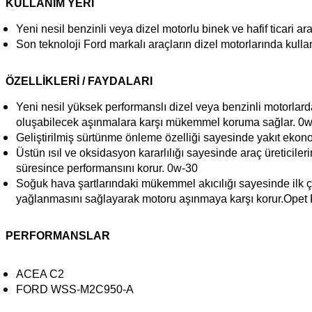
KULLANIM YERİ
Yeni nesil benzinli veya dizel motorlu binek ve hafif ticari ara
Son teknoloji Ford markalı araçların dizel motorlarında kullanı
ÖZELLİKLERİ / FAYDALARI
Yeni nesil yüksek performanslı dizel veya benzinli motorlarda
oluşabilecek aşınmalara karşı mükemmel koruma sağlar. 0
Geliştirilmiş sürtünme önleme özelliği sayesinde yakıt ekono
Üstün ısıl ve oksidasyon kararlılığı sayesinde araç üreticiler
süresince performansını korur. 0w-30
Soğuk hava şartlarındaki mükemmel akıcılığı sayesinde ilk ç
yağlanmasını sağlayarak motoru aşınmaya karşı korur.Opet
PERFORMANSLAR
ACEA C2
FORD WSS-M2C950-A