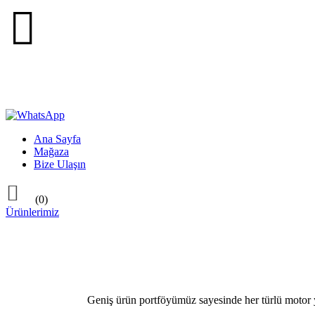

Ana Sayfa
Mağaza
Bize Ulaşın

(0)
Ürünlerimiz
Geniş ürün portföyümüz sayesinde her türlü motor ya