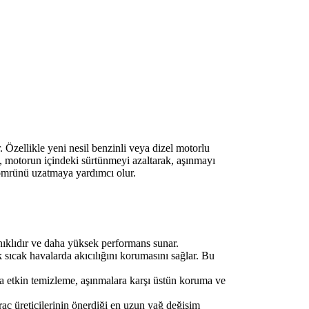
 Özellikle yeni nesil benzinli veya dizel motorlu
ağ, motorun içindeki sürtünmeyi azaltarak, aşınmayı
 ömrünü uzatmaya yardımcı olur.
nıklıdır ve daha yüksek performans sunar.
ıcak havalarda akıcılığını korumasını sağlar. Bu
 etkin temizleme, aşınmalara karşı üstün koruma ve
araç üreticilerinin önerdiği en uzun yağ değişim