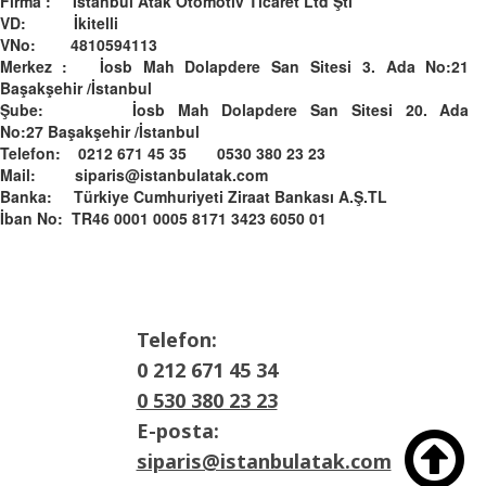
Firma : İstanbul Atak Otomotiv Ticaret Ltd Şti
VD: İkitelli
VNo: 4810594113
Merkez : İosb Mah Dolapdere San Sitesi 3. Ada No:21
Başakşehir /İstanbul
Şube: İosb Mah Dolapdere San Sitesi 20. Ada
No:27 Başakşehir /İstanbul
Telefon: 0212 671 45 35 0530 380 23 23
Mail: siparis@istanbulatak.com
Banka: Türkiye Cumhuriyeti Ziraat Bankası A.Ş.­­TL­
İban No: TR46 0001 0005 8171 3423 6050 01
Telefon:
0 212 671 45 34
0 530 380 23 23
E-posta:

siparis@istanbulatak.com