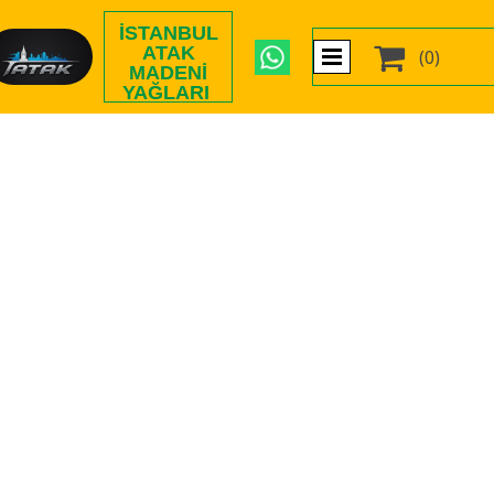
İSTANBUL

ATAK
(0)
MADENI
YAĞLARI