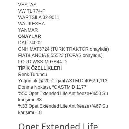
VESTAS
VW TL 774-F
WARTSILA 32-9011
WAUKESHA
YANMAR
ONAYLAR
DAF 74002
CNH MAT3724 (TÜRK TRAKTÖR onaylıdır)
FIAT/LANCIA 9.55523 (TOFAŞ onaylıdır.)
FORD WSS-M97B44-D
TİPİK ÖZELLİKLERİ
Renk Turuncu
Yoğunluk @ 20℃, g/ml ASTM D 4052 1,113
Donma Noktası, ℃ ASTM D 1177
%50 Opet Extended Life Antifreeze+%50 Su
karışımı -38
%33 Opet Extended Life Antifreeze+%67 Su
karışımı -18
Opet Extended Life