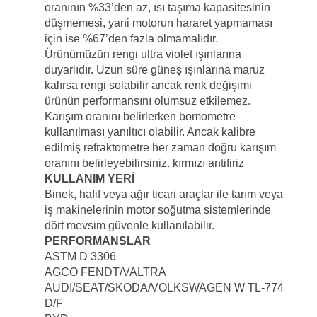
oranının %33’den az, ısı taşıma kapasitesinin
düşmemesi, yani motorun hararet yapmaması
için ise %67’den fazla olmamalıdır.
Ürünümüzün rengi ultra violet ışınlarına
duyarlıdır. Uzun süre güneş ışınlarına maruz
kalırsa rengi solabilir ancak renk değişimi
ürünün performansını olumsuz etkilemez.
Karışım oranını belirlerken bomometre
kullanılması yanıltıcı olabilir. Ancak kalibre
edilmiş refraktometre her zaman doğru karışım
oranını belirleyebilirsiniz. kırmızı antifiriz
KULLANIM YERİ
Binek, hafif veya ağır ticari araçlar ile tarım veya
iş makinelerinin motor soğutma sistemlerinde
dört mevsim güvenle kullanılabilir.
PERFORMANSLAR
ASTM D 3306
AGCO FENDT/VALTRA
AUDI/SEAT/SKODA/VOLKSWAGEN W TL-774
D/F