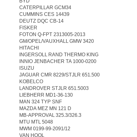
BYD
CATERPILLAR GCM34
CUMMINS CES 14439
DEUTZ DQC CB-14
FISKER
FOTON Q-FPT 2313005-2013
GM/OPEL/VAUXHALL GMW 3420
HITACHI
INGERSOLL RAND THERMO KING
INNIO JENBACHER TA 1000-0200
ISUZU
JAGUAR CMR 8229/STJLR 651.500
KOBELCO
LANDROVER STJLR 651.5003
LIEBHERR MD1-36-130
MAN 324 TYP SNF
MAZDA MEZ MN 121 D
MB-APPROVAL 325.3/326.3
MTU MTL 5048
MWM 0199-99-2091/12
VAN HOOL