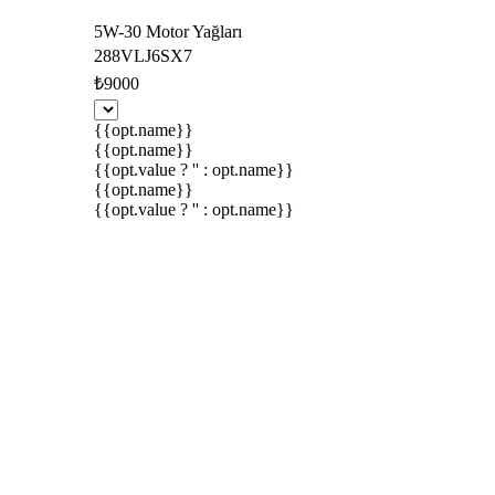
5W-30 Motor Yağları
288VLJ6SX7
₺9000
{{opt.name}}
{{opt.name}}
{{opt.value ? '' : opt.name}}
{{opt.name}}
{{opt.value ? '' : opt.name}}