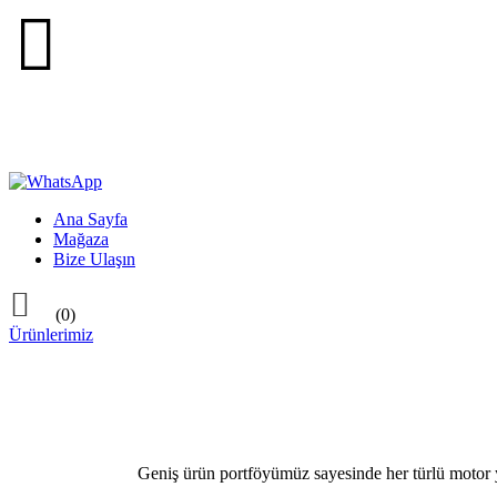

Ana Sayfa
Mağaza
Bize Ulaşın

(0)
Ürünlerimiz
Geniş ürün portföyümüz sayesinde her türlü motor ya