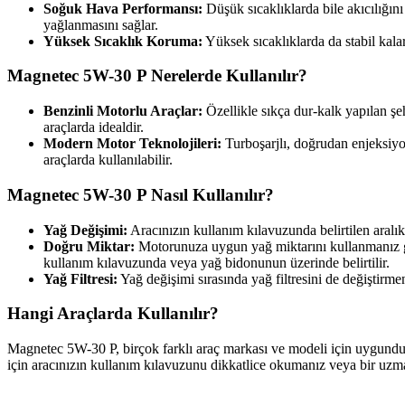
Soğuk Hava Performansı:
Düşük sıcaklıklarda bile akıcılığın
yağlanmasını sağlar.
Yüksek Sıcaklık Koruma:
Yüksek sıcaklıklarda da stabil kalar
Magnetec 5W-30 P Nerelerde Kullanılır?
Benzinli Motorlu Araçlar:
Özellikle sıkça dur-kalk yapılan şe
araçlarda idealdir.
Modern Motor Teknolojileri:
Turboşarjlı, doğrudan enjeksiyo
araçlarda kullanılabilir.
Magnetec 5W-30 P Nasıl Kullanılır?
Yağ Değişimi:
Aracınızın kullanım kılavuzunda belirtilen aralı
Doğru Miktar:
Motorunuza uygun yağ miktarını kullanmanız ge
kullanım kılavuzunda veya yağ bidonunun üzerinde belirtilir.
Yağ Filtresi:
Yağ değişimi sırasında yağ filtresini de değiştirme
Hangi Araçlarda Kullanılır?
Magnetec 5W-30 P, birçok farklı araç markası ve modeli için uygundur
için aracınızın kullanım kılavuzunu dikkatlice okumanız veya bir uz