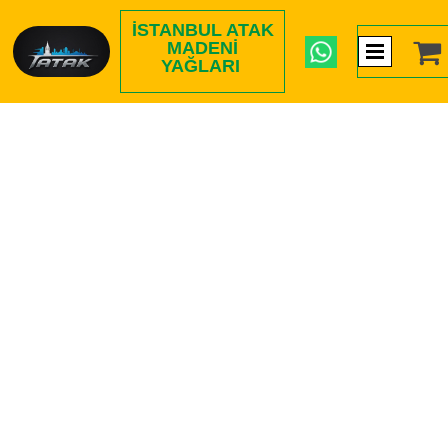
İSTANBUL ATAK

MADENI
YAĞLARI