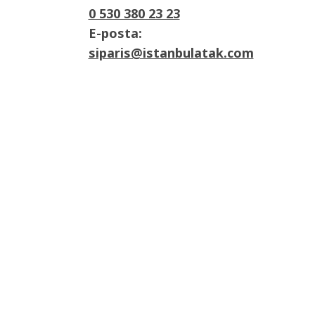
0 530 380 23 23
E-posta:
siparis@istanbulatak.com
Adres:
İosb Mah Dolapdere sanayii sitesi 3. Ada
No:21 Başakşehir/İstanbul

