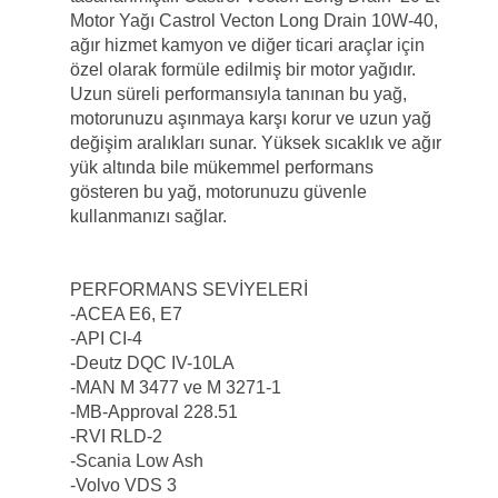
Motor Yağı Castrol Vecton Long Drain 10W-40,
ağır hizmet kamyon ve diğer ticari araçlar için
özel olarak formüle edilmiş bir motor yağıdır.
Uzun süreli performansıyla tanınan bu yağ,
motorunuzu aşınmaya karşı korur ve uzun yağ
değişim aralıkları sunar. Yüksek sıcaklık ve ağır
yük altında bile mükemmel performans
gösteren bu yağ, motorunuzu güvenle
kullanmanızı sağlar.
PERFORMANS SEVİYELERİ
-ACEA E6, E7
-API CI-4
-Deutz DQC IV-10LA
-MAN M 3477 ve M 3271-1
-MB-Approval 228.51
-RVI RLD-2
-Scania Low Ash
-Volvo VDS 3