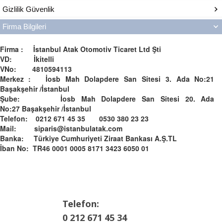
Gizlilik Güvenlik
Firma Bilgileri
Firma : İstanbul Atak Otomotiv Ticaret Ltd Şti
VD: İkitelli
VNo: 4810594113
Merkez : İosb Mah Dolapdere San Sitesi 3. Ada No:21
Başakşehir /İstanbul
Şube: İosb Mah Dolapdere San Sitesi 20. Ada
No:27 Başakşehir /İstanbul
Telefon: 0212 671 45 35 0530 380 23 23
Mail: siparis@istanbulatak.com
Banka: Türkiye Cumhuriyeti Ziraat Bankası A.Ş.­­TL­
İban No: TR46 0001 0005 8171 3423 6050 01
Telefon:
0 212 671 45 34