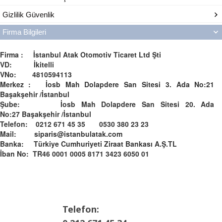
Gizlilik Güvenlik
Firma Bilgileri
Firma : İstanbul Atak Otomotiv Ticaret Ltd Şti
VD: İkitelli
VNo: 4810594113
Merkez : İosb Mah Dolapdere San Sitesi 3. Ada No:21
Başakşehir /İstanbul
Şube: İosb Mah Dolapdere San Sitesi 20. Ada
No:27 Başakşehir /İstanbul
Telefon: 0212 671 45 35 0530 380 23 23
Mail: siparis@istanbulatak.com
Banka: Türkiye Cumhuriyeti Ziraat Bankası A.Ş.­­TL­
İban No: TR46 0001 0005 8171 3423 6050 01
Telefon: