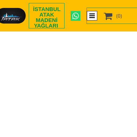
İSTANBUL

ATAK
(0)
MADENI
YAĞLARI