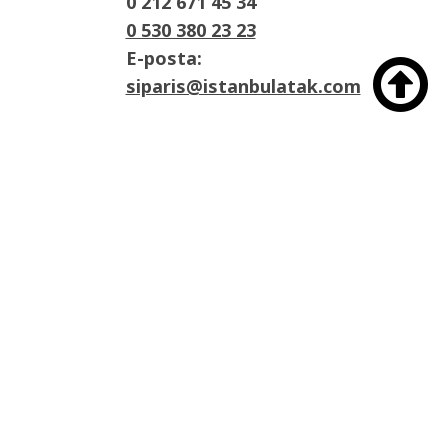
0 212 671 45 34
0 530 380 23 23
E-posta:

siparis@istanbulatak.com
Adres:
İosb Mah Dolapdere sanayii sitesi 3. Ada
No:21 Başakşehir/İstanbul

