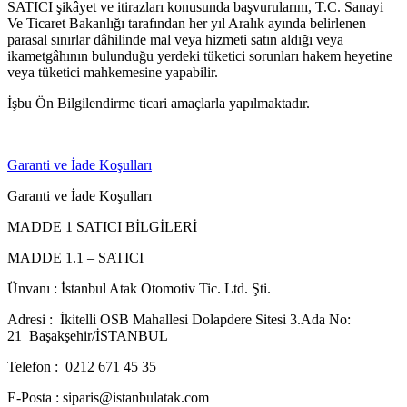
SATICI şikâyet ve itirazları konusunda başvurularını, T.C. Sanayi
Ve Ticaret Bakanlığı tarafından her yıl Aralık ayında belirlenen
parasal sınırlar dâhilinde mal veya hizmeti satın aldığı veya
ikametgâhının bulunduğu yerdeki tüketici sorunları hakem heyetine
veya tüketici mahkemesine yapabilir.
İşbu Ön Bilgilendirme ticari amaçlarla yapılmaktadır.
Garanti ve İade Koşulları
Garanti ve İade Koşulları
MADDE 1 SATICI BİLGİLERİ
MADDE 1.1 – SATICI
Ünvanı : İstanbul Atak Otomotiv Tic. Ltd. Şti.
Adresi : İkitelli OSB Mahallesi Dolapdere Sitesi 3.Ada No:
21 Başakşehir/İSTANBUL
Telefon : 0212 671 45 35
E-Posta : siparis@istanbulatak.com