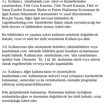
3.c. Kullanıcı, istanbulatak.com sitesi ve hizmetlerinden
yararlanırken, Türk Ceza Kanunu, Türk Ticaret Kanunu, Fikir ve
Sanat Eserleri Kanunu, Marka ve Patent Haklarının Korunması ile
ilgili Kanun Hükmünde Kararnameler ve yasal düzenlemeler,
Borçlar Yasası, diğer ilgili mevzuat hükümleri ile
yagoilmarketing.com hizmetlerine ilişkin olarak yayımlayacağı her
türlü duyuru ve bildirimlere uymayı kabul eder.
Bu bildirimlere ve yasalara aykırı kullanım sebebiyle doğabilecek
hukuki, cezai ve mali her türlü sorumluluk Kullanıcıya aittir.
3.d. Kullanıcının işbu sözleşmede belirtilen yükümlülüklere veya
istanbulatak.com sitesinde bildirilen genel kurallara uymamasının
tespiti halinde, Kullanıcının istanbulatak.com 'dan yararlanması
stanbul Atak Otomotiv Tic. Ltd. Şti tarafından süreli veya süresiz
olarak engellenebilir ve/veya hesabı kapatılabilir.
3.e. Kullanıcı, diğer kullanıcıların ve ziyaretçilerin
istanbulatak.com kullanmasını önleyici veya zorlaştırıcı hareketlerde
bulunamaz, sunucuları ya da veritabanlarını otomatik programlar
yükleyip zorlayamaz/kilitleyemez.
Hile girişimlerinde bulunamaz. Bulunması halinde üyeliğinin
sonlandırılacağını ve durumdan doğabilecek her türlü hukuki, cezai
sorumluluğu kabul eder.