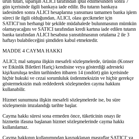
ürün tutarı, siparişin ALICI tarafından iptal edilmesinden sonra 7
gün içerisinde ilgili bankaya iade edilir. Bu tutarın bankaya
iadesinden sonra ALICI hesaplarına yansıması tamamen banka işlem
süreci ile ilgili olduğundan, ALICI, olası gecikmeler için
SATICI’nın herhangi bir şekilde müdahalede bulunmasının mümkün
olamayacağını ve SATICI tarafından kredi kartına iade edilen tutarın
banka tarafından ALICI hesabına yansıtılmasının ortalama 2 ile 3
haftayı bulabileceğini şimdiden kabul etmektedir.
MADDE 4 CAYMA HAKKI
ALICI; mal satışına ilişkin mesafeli sözleşmelerde, ürünün (Konser
ve Etkinlik Biletleri Hariç) kendisine veya gösterdiği adresteki
kişi/kuruluşa teslim tarihinden itibaren 14 (ondört) gün içerisinde
hiçbir hukuki ve cezai sorumluluk üstlenmeksizin ve hiçbir gerekçe
göstermeksizin malı reddederek sözleşmeden cayma hakkını
kullanabilir.
Hizmet sunumuna ilişkin mesafeli sözleşmelerde ise, bu süre
sözleşmenin imzalandığı tarihte başlar.
Cayma hakkı süresi sona ermeden önce, tüketicinin onayı ile
hizmetin ifasına başlanan hizmet sözleşmelerinde cayma hakkı
kullanılamaz.
Cayma hakkının kullanımından kaynaklanan masraflar SATICI’ ya