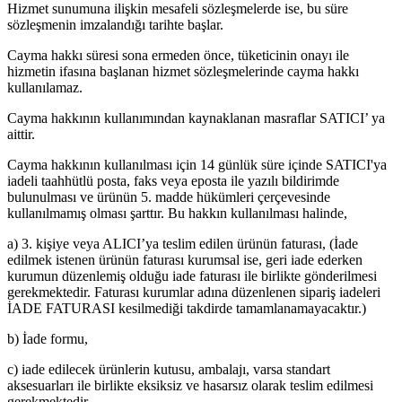
Hizmet sunumuna ilişkin mesafeli sözleşmelerde ise, bu süre
sözleşmenin imzalandığı tarihte başlar.
Cayma hakkı süresi sona ermeden önce, tüketicinin onayı ile
hizmetin ifasına başlanan hizmet sözleşmelerinde cayma hakkı
kullanılamaz.
Cayma hakkının kullanımından kaynaklanan masraflar SATICI’ ya
aittir.
Cayma hakkının kullanılması için 14 günlük süre içinde SATICI'ya
iadeli taahhütlü posta, faks veya eposta ile yazılı bildirimde
bulunulması ve ürünün 5. madde hükümleri çerçevesinde
kullanılmamış olması şarttır. Bu hakkın kullanılması halinde,
a) 3. kişiye veya ALICI’ya teslim edilen ürünün faturası, (İade
edilmek istenen ürünün faturası kurumsal ise, geri iade ederken
kurumun düzenlemiş olduğu iade faturası ile birlikte gönderilmesi
gerekmektedir. Faturası kurumlar adına düzenlenen sipariş iadeleri
İADE FATURASI kesilmediği takdirde tamamlanamayacaktır.)
b) İade formu,
c) iade edilecek ürünlerin kutusu, ambalajı, varsa standart
aksesuarları ile birlikte eksiksiz ve hasarsız olarak teslim edilmesi
gerekmektedir.