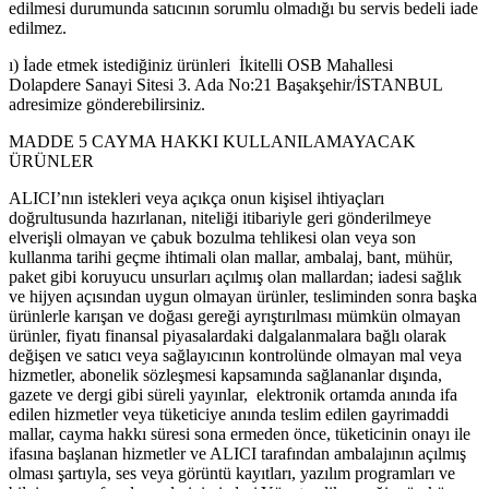
edilmesi durumunda satıcının sorumlu olmadığı bu servis bedeli iade
edilmez.
ı) İade etmek istediğiniz ürünleri İkitelli OSB Mahallesi
Dolapdere Sanayi Sitesi 3. Ada No:21 Başakşehir/İSTANBUL
adresimize gönderebilirsiniz.
MADDE 5 CAYMA HAKKI KULLANILAMAYACAK
ÜRÜNLER
ALICI’nın istekleri veya açıkça onun kişisel ihtiyaçları
doğrultusunda hazırlanan, niteliği itibariyle geri gönderilmeye
elverişli olmayan ve çabuk bozulma tehlikesi olan veya son
kullanma tarihi geçme ihtimali olan mallar, ambalaj, bant, mühür,
paket gibi koruyucu unsurları açılmış olan mallardan; iadesi sağlık
ve hijyen açısından uygun olmayan ürünler, tesliminden sonra başka
ürünlerle karışan ve doğası gereği ayrıştırılması mümkün olmayan
ürünler, fiyatı finansal piyasalardaki dalgalanmalara bağlı olarak
değişen ve satıcı veya sağlayıcının kontrolünde olmayan mal veya
hizmetler, abonelik sözleşmesi kapsamında sağlananlar dışında,
gazete ve dergi gibi süreli yayınlar, elektronik ortamda anında ifa
edilen hizmetler veya tüketiciye anında teslim edilen gayrimaddi
mallar, cayma hakkı süresi sona ermeden önce, tüketicinin onayı ile
ifasına başlanan hizmetler ve ALICI tarafından ambalajının açılmış
olması şartıyla, ses veya görüntü kayıtları, yazılım programları ve