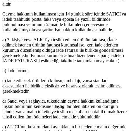
aittir.
Cayma hakkının kullanılması için 14 günlük süre içinde SATICI'ya
iadeli taahhütlü posta, faks veya eposta ile yazılı bildirimde
bulunulması ve ürünün 5. madde hükümleri çerçevesinde
kullanılmamış olması şarttır. Bu hakkın kullanılması halinde,
a) 3. kişiye veya ALICI’ya teslim edilen ürünün faturası, (İade
edilmek istenen ürünün faturası kurumsal ise, geri iade ederken
kurumun düzenlemiş olduğu iade faturası ile birlikte gönderilmesi
gerekmektedir. Faturası kurumlar adına düzenlenen sipariş iadeleri
İADE FATURASI kesilmediği takdirde tamamlanamayacaktır.)
b) İade formu,
c) iade edilecek ürünlerin kutusu, ambalajı, varsa standart
aksesuarları ile birlikte eksiksiz ve hasarsız olarak teslim edilmesi
gerekmektedir.
d) Satıcı veya sağlayıcı, tüketicinin cayma hakkını kullandığına
ilişkin bildirimin kendisine ulaştığı tarihten itibaren on dört gün
içinde, varsa malın tüketiciye teslim masrafları da dahil olmak üzere
tahsil edilen tüm ödemeleri iade etmekle yükümlüdür.
e) ALICI’nın kusurundan kaynaklanan bir nedenle malın değerinde