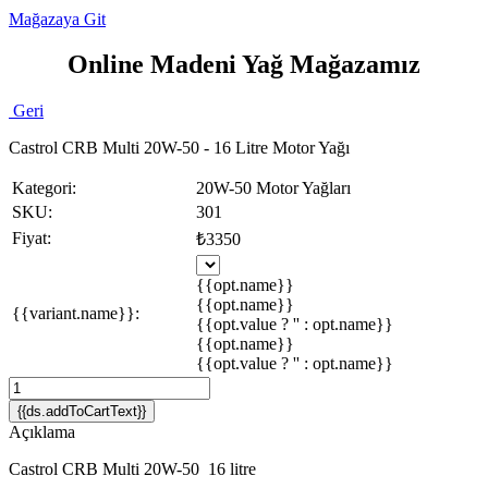
Mağazaya Git
Online Madeni Yağ Mağazamız
Geri
Castrol CRB Multi 20W-50 - 16 Litre Motor Yağı
Kategori:
20W-50 Motor Yağları
SKU:
301
Fiyat:
₺3350
{{opt.name}}
{{opt.name}}
{{variant.name}}:
{{opt.value ? '' : opt.name}}
{{opt.name}}
{{opt.value ? '' : opt.name}}
{{ds.addToCartText}}
Açıklama
Castrol CRB Multi 20W-50 16 litre