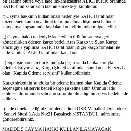
bir azalma olursa veya iade imkânsızlaşırsa ALICI kusuru oranında
SATICI’nın zararlarını tazmin etmekle yükümlüdür.
f) Cayma hakkının kullanılması nedeniyle SATICI tarafından
düzenlenen kampanya limit tutarının altına düşülmesi halinde
kampanya kapsamında faydalanılan indirim miktarı iptal edilir.
g) Cayma hakkı nedeniyle iade edilen ürünün satıcıya geri
gönderilirken ödenen kargo bedeli Aras Kargo ve Sürat Kargo
aracılığıyla yapılırsa SATICI tarafından, diğer kargo firmaları ile
iade yapılırsa ALICI tarafından karşılanır.
h) Siparişinizin ücretini kapınızda peşin ya da banka kartıyla
ödemek istiyorsanız, Kargo Şirketi tarafından sunulan ek bir servis
olan "Kapıda Ödeme servisini" kullanabilirsiniz.
Kargo şirketinin sunduğu bir ödeme hizmeti olan Kapıda Ödeme
seçeneğine ait servis bedeli kargo şirketine aittir. Ürünün iade
edilmesi durumunda satıcının sorumlu olmadığı bu servis bedeli iade
edilmez.
ı) İade etmek istediğiniz ürünleri İkitelli OSB Mahallesi Dolapdere
Sanayi Sitesi 3.Ada No:21 Başakşehir/İSTANBUL adresimize
gönderebilirsiniz.
MADDE 5 CAYMA HAKKI KULLANILAMAYACAK