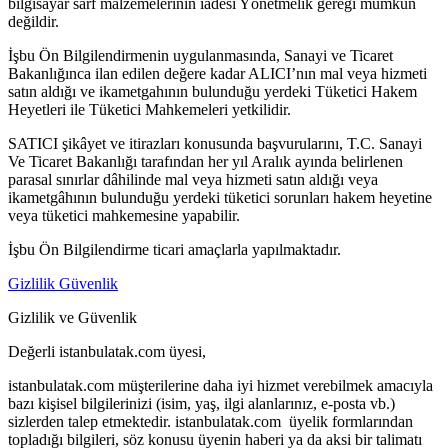
bilgisayar sarf malzemelerinin iadesi Yönetmelik gereği mümkün
değildir.
İşbu Ön Bilgilendirmenin uygulanmasında, Sanayi ve Ticaret
Bakanlığınca ilan edilen değere kadar ALICI’nın mal veya hizmeti
satın aldığı ve ikametgahının bulunduğu yerdeki Tüketici Hakem
Heyetleri ile Tüketici Mahkemeleri yetkilidir.
SATICI şikâyet ve itirazları konusunda başvurularını, T.C. Sanayi
Ve Ticaret Bakanlığı tarafından her yıl Aralık ayında belirlenen
parasal sınırlar dâhilinde mal veya hizmeti satın aldığı veya
ikametgâhının bulunduğu yerdeki tüketici sorunları hakem heyetine
veya tüketici mahkemesine yapabilir.
İşbu Ön Bilgilendirme ticari amaçlarla yapılmaktadır.
Gizlilik Güvenlik
Gizlilik ve Güvenlik
Değerli istanbulatak.com üyesi,
istanbulatak.com müşterilerine daha iyi hizmet verebilmek amacıyla
bazı kişisel bilgilerinizi (isim, yaş, ilgi alanlarınız, e-posta vb.)
sizlerden talep etmektedir. istanbulatak.com üyelik formlarından
topladığı bilgileri, söz konusu üyenin haberi ya da aksi bir talimatı