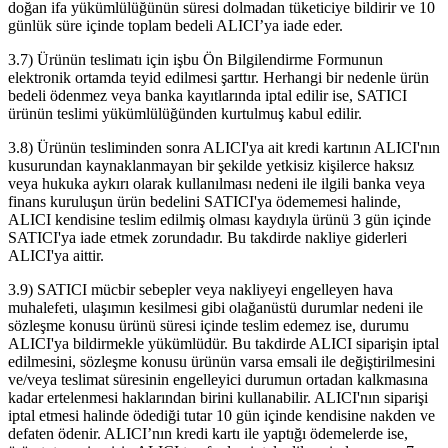
doğan ifa yükümlülüğünün süresi dolmadan tüketiciye bildirir ve 10
günlük süre içinde toplam bedeli ALICI’ya iade eder.
3.7) Ürünün teslimatı için işbu Ön Bilgilendirme Formunun
elektronik ortamda teyid edilmesi şarttır. Herhangi bir nedenle ürün
bedeli ödenmez veya banka kayıtlarında iptal edilir ise, SATICI
ürünün teslimi yükümlülüğünden kurtulmuş kabul edilir.
3.8) Ürünün tesliminden sonra ALICI'ya ait kredi kartının ALICI'nın
kusurundan kaynaklanmayan bir şekilde yetkisiz kişilerce haksız
veya hukuka aykırı olarak kullanılması nedeni ile ilgili banka veya
finans kuruluşun ürün bedelini SATICI'ya ödememesi halinde,
ALICI kendisine teslim edilmiş olması kaydıyla ürünü 3 gün içinde
SATICI'ya iade etmek zorundadır. Bu takdirde nakliye giderleri
ALICI'ya aittir.
3.9) SATICI mücbir sebepler veya nakliyeyi engelleyen hava
muhalefeti, ulaşımın kesilmesi gibi olağanüstü durumlar nedeni ile
sözleşme konusu ürünü süresi içinde teslim edemez ise, durumu
ALICI'ya bildirmekle yükümlüdür. Bu takdirde ALICI siparişin iptal
edilmesini, sözleşme konusu ürünün varsa emsali ile değiştirilmesini
ve/veya teslimat süresinin engelleyici durumun ortadan kalkmasına
kadar ertelenmesi haklarından birini kullanabilir. ALICI'nın siparişi
iptal etmesi halinde ödediği tutar 10 gün içinde kendisine nakden ve
defaten ödenir. ALICI’nın kredi kartı ile yaptığı ödemelerde ise,