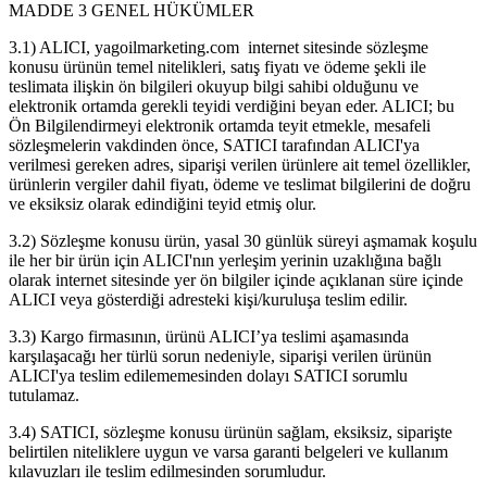
MADDE 3 GENEL HÜKÜMLER
3.1) ALICI, yagoilmarketing.com internet sitesinde sözleşme
konusu ürünün temel nitelikleri, satış fiyatı ve ödeme şekli ile
teslimata ilişkin ön bilgileri okuyup bilgi sahibi olduğunu ve
elektronik ortamda gerekli teyidi verdiğini beyan eder. ALICI; bu
Ön Bilgilendirmeyi elektronik ortamda teyit etmekle, mesafeli
sözleşmelerin vakdinden önce, SATICI tarafından ALICI'ya
verilmesi gereken adres, siparişi verilen ürünlere ait temel özellikler,
ürünlerin vergiler dahil fiyatı, ödeme ve teslimat bilgilerini de doğru
ve eksiksiz olarak edindiğini teyid etmiş olur.
3.2) Sözleşme konusu ürün, yasal 30 günlük süreyi aşmamak koşulu
ile her bir ürün için ALICI'nın yerleşim yerinin uzaklığına bağlı
olarak internet sitesinde yer ön bilgiler içinde açıklanan süre içinde
ALICI veya gösterdiği adresteki kişi/kuruluşa teslim edilir.
3.3) Kargo firmasının, ürünü ALICI’ya teslimi aşamasında
karşılaşacağı her türlü sorun nedeniyle, siparişi verilen ürünün
ALICI'ya teslim edilememesinden dolayı SATICI sorumlu
tutulamaz.
3.4) SATICI, sözleşme konusu ürünün sağlam, eksiksiz, siparişte
belirtilen niteliklere uygun ve varsa garanti belgeleri ve kullanım
kılavuzları ile teslim edilmesinden sorumludur.