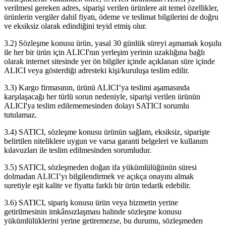
verilmesi gereken adres, siparişi verilen ürünlere ait temel özellikler,
ürünlerin vergiler dahil fiyatı, ödeme ve teslimat bilgilerini de doğru
ve eksiksiz olarak edindiğini teyid etmiş olur.
3.2) Sözleşme konusu ürün, yasal 30 günlük süreyi aşmamak koşulu
ile her bir ürün için ALICI'nın yerleşim yerinin uzaklığına bağlı
olarak internet sitesinde yer ön bilgiler içinde açıklanan süre içinde
ALICI veya gösterdiği adresteki kişi/kuruluşa teslim edilir.
3.3) Kargo firmasının, ürünü ALICI’ya teslimi aşamasında
karşılaşacağı her türlü sorun nedeniyle, siparişi verilen ürünün
ALICI'ya teslim edilememesinden dolayı SATICI sorumlu
tutulamaz.
3.4) SATICI, sözleşme konusu ürünün sağlam, eksiksiz, siparişte
belirtilen niteliklere uygun ve varsa garanti belgeleri ve kullanım
kılavuzları ile teslim edilmesinden sorumludur.
3.5) SATICI, sözleşmeden doğan ifa yükümlülüğünün süresi
dolmadan ALICI’yı bilgilendirmek ve açıkça onayını almak
suretiyle eşit kalite ve fiyatta farklı bir ürün tedarik edebilir.
3.6) SATICI, sipariş konusu ürün veya hizmetin yerine
getirilmesinin imkânsızlaşması halinde sözleşme konusu
yükümlülüklerini yerine getiremezse, bu durumu, sözleşmeden