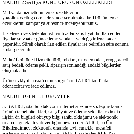
MADDE 2 SATIŞA KONU ÜRÜNÜN ÖZELLİKLERİ
Mal ya da hizmetlerin temel özelliklerini
yagoilmarketing.com adresinde yer almaktadır. Ürünün temel
özelliklerini kampanya süresince inceleyebilirsiniz.
Listelenen ve sitede ilan edilen fiyatlar satış fiyatıdır. İlan edilen
fiyatlar ve vaatler güncelleme yapılana ve değiştirilene kadar
geçerlidir. Süreli olarak ilan edilen fiyatlar ise belirtilen süre sonuna
kadar geçerlidir.
Malın/ Ürünün / Hizmetin türü, miktarı, marka/modeli, rengi, adedi,
satış bedeli, ödeme şekli, siparişin sonlandığı andaki bilgilerden
oluşmaktadır
Ürün sevkiyat masrafı olan kargo ücreti ALICI tarafından
ödenecektir ve iade edilmez.
MADDE 3 GENEL HÜKÜMLER
3.1) ALICI, istanbulatak.com internet sitesinde sözleşme konusu
ürünün temel nitelikleri, satış fiyatı ve ödeme şekli ile teslimata
ilişkin ön bilgileri okuyup bilgi sahibi olduğunu ve elektronik
ortamda gerekli teyidi verdiğini beyan eder. ALICI; bu Ön
Bilgilendirmeyi elektronik ortamda teyit etmekle, mesafeli
sözleşmelerin vakdinden önce, SATICI tarafından ALICI'ya