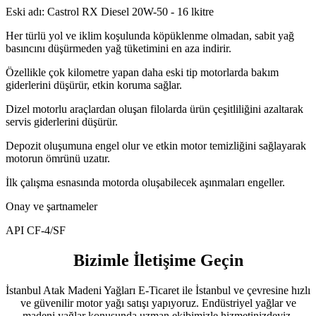
Eski adı: Castrol RX Diesel 20W-50 - 16 lkitre
Her türlü yol ve iklim koşulunda köpüklenme olmadan, sabit yağ
basıncını düşürmeden yağ tüketimini en aza indirir.
Özellikle çok kilometre yapan daha eski tip motorlarda bakım
giderlerini düşürür, etkin koruma sağlar.
Dizel motorlu araçlardan oluşan filolarda ürün çeşitliliğini azaltarak
servis giderlerini düşürür.
Depozit oluşumuna engel olur ve etkin motor temizliğini sağlayarak
motorun ömrünü uzatır.
İlk çalışma esnasında motorda oluşabilecek aşınmaları engeller.
Onay ve şartnameler
API CF-4/SF
Bizimle İletişime Geçin
İstanbul Atak Madeni Yağları E-Ticaret ile İstanbul ve çevresine hızlı
ve güvenilir motor yağı satışı yapıyoruz. Endüstriyel yağlar ve
madeni yağlar konusunda uzman ekibimizle hizmetinizdeyiz.