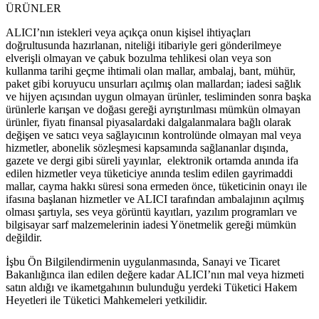
ÜRÜNLER
ALICI’nın istekleri veya açıkça onun kişisel ihtiyaçları
doğrultusunda hazırlanan, niteliği itibariyle geri gönderilmeye
elverişli olmayan ve çabuk bozulma tehlikesi olan veya son
kullanma tarihi geçme ihtimali olan mallar, ambalaj, bant, mühür,
paket gibi koruyucu unsurları açılmış olan mallardan; iadesi sağlık
ve hijyen açısından uygun olmayan ürünler, tesliminden sonra başka
ürünlerle karışan ve doğası gereği ayrıştırılması mümkün olmayan
ürünler, fiyatı finansal piyasalardaki dalgalanmalara bağlı olarak
değişen ve satıcı veya sağlayıcının kontrolünde olmayan mal veya
hizmetler, abonelik sözleşmesi kapsamında sağlananlar dışında,
gazete ve dergi gibi süreli yayınlar, elektronik ortamda anında ifa
edilen hizmetler veya tüketiciye anında teslim edilen gayrimaddi
mallar, cayma hakkı süresi sona ermeden önce, tüketicinin onayı ile
ifasına başlanan hizmetler ve ALICI tarafından ambalajının açılmış
olması şartıyla, ses veya görüntü kayıtları, yazılım programları ve
bilgisayar sarf malzemelerinin iadesi Yönetmelik gereği mümkün
değildir.
İşbu Ön Bilgilendirmenin uygulanmasında, Sanayi ve Ticaret
Bakanlığınca ilan edilen değere kadar ALICI’nın mal veya hizmeti
satın aldığı ve ikametgahının bulunduğu yerdeki Tüketici Hakem
Heyetleri ile Tüketici Mahkemeleri yetkilidir.