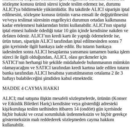
sözleşme konusu ürünü süresi içinde teslim edemez ise, durumu
ALICI'ya bildirmekle yükümlüdür. Bu takdirde ALICI siparişin iptal
edilmesini, sözleşme konusu ürünün varsa emsali ile değiştirilmesini
ve/veya teslimat süresinin engelleyici durumun ortadan kalkmasına
kadar ertelenmesi haklarından birini kullanabilir. ALICI'nın siparişi
iptal etmesi halinde ödediği tutar 10 gün içinde kendisine nakden ve
defaten ödenir. ALICI’nın kredi kartı ile yaptığı ödemelerde ise,
ürün tutarı, siparişin ALICI tarafından iptal edilmesinden sonra 7
gün içerisinde ilgili bankaya iade edilir. Bu tutarın bankaya
iadesinden sonra ALICI hesaplarına yansıması tamamen banka işlem
süreci ile ilgili olduğundan, ALICI, olası gecikmeler için
SATICI’nın herhangi bir şekilde müdahalede bulunmasının mümkün
olamayacağını ve SATICI tarafından kredi kartına iade edilen tutarın
banka tarafından ALICI hesabına yansıtılmasının ortalama 2 ile 3
haftayı bulabileceğini şimdiden kabul etmektedir.
MADDE 4 CAYMA HAKKI
ALICI; mal satışına ilişkin mesafeli sözleşmelerde, ürünün (Konser
ve Etkinlik Biletleri Hariç) kendisine veya gösterdiği adresteki
kişi/kuruluşa teslim tarihinden itibaren 14 (ondört) gün içerisinde
hiçbir hukuki ve cezai sorumluluk üstlenmeksizin ve hiçbir gerekçe
göstermeksizin malı reddederek sözleşmeden cayma hakkını
kullanabilir.