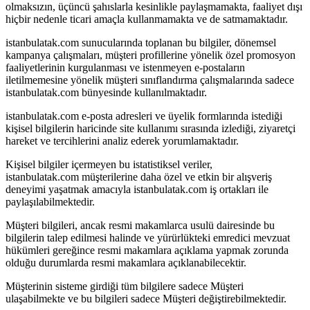
olmaksızın, üçüncü şahıslarla kesinlikle paylaşmamakta, faaliyet dışı
hiçbir nedenle ticari amaçla kullanmamakta ve de satmamaktadır.
istanbulatak.com sunucularında toplanan bu bilgiler, dönemsel
kampanya çalışmaları, müşteri profillerine yönelik özel promosyon
faaliyetlerinin kurgulanması ve istenmeyen e-postaların
iletilmemesine yönelik müşteri sınıflandırma çalışmalarında sadece
istanbulatak.com bünyesinde kullanılmaktadır.
istanbulatak.com e-posta adresleri ve üyelik formlarında istediği
kişisel bilgilerin haricinde site kullanımı sırasında izlediği, ziyaretçi
hareket ve tercihlerini analiz ederek yorumlamaktadır.
Kişisel bilgiler içermeyen bu istatistiksel veriler,
istanbulatak.com müşterilerine daha özel ve etkin bir alışveriş
deneyimi yaşatmak amacıyla istanbulatak.com iş ortakları ile
paylaşılabilmektedir.
Müşteri bilgileri, ancak resmi makamlarca usulü dairesinde bu
bilgilerin talep edilmesi halinde ve yürürlükteki emredici mevzuat
hükümleri gereğince resmi makamlara açıklama yapmak zorunda
olduğu durumlarda resmi makamlara açıklanabilecektir.
Müşterinin sisteme girdiği tüm bilgilere sadece Müşteri
ulaşabilmekte ve bu bilgileri sadece Müşteri değiştirebilmektedir.