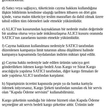
d) Satıcı veya sağlayıcı, tüketicinin cayma hakkını kullandığına
ilişkin bildirimin kendisine ulaştığı tarihten itibaren on dört gün
içinde, varsa malın tüketiciye teslim masrafları da dahil olmak üzere
tahsil edilen tüm ödemeleri iade etmekle yükümlüdür.
e) ALICI’nın kusurundan kaynaklanan bir nedenle malın değerinde
bir azalma olursa veya iade imkânsızlaşırsa ALICI kusuru oranında
SATICI’nın zararlarını tazmin etmekle yükümlüdür.
f) Cayma hakkının kullanılması nedeniyle SATICI tarafından
düzenlenen kampanya limit tutarının altına düşülmesi halinde
kampanya kapsamında faydalanılan indirim miktarı iptal edilir.
g) Cayma hakkı nedeniyle iade edilen ürünün satıcıya geri
gönderilirken ödenen kargo bedeli Aras Kargo ve Sürat Kargo
aracılığıyla yapılırsa SATICI tarafından, diğer kargo firmaları ile
iade yapılırsa ALICI tarafından karşılanır.
h) Siparişinizin ücretini kapınızda peşin ya da banka kartıyla
ödemek istiyorsanız, Kargo Şirketi tarafından sunulan ek bir servis
olan "Kapıda Ödeme servisini" kullanabilirsiniz.
Kargo şirketinin sunduğu bir ödeme hizmeti olan Kapıda Ödeme
seçeneğine ait servis bedeli kargo şirketine aittir. Ürünün iade