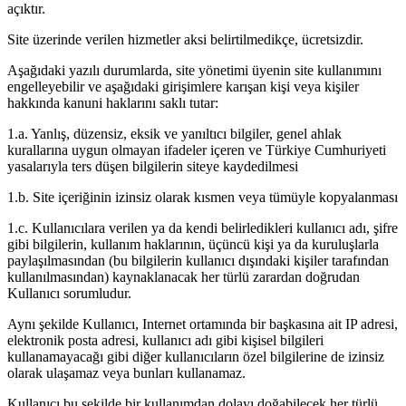
açıktır.
Site üzerinde verilen hizmetler aksi belirtilmedikçe, ücretsizdir.
Aşağıdaki yazılı durumlarda, site yönetimi üyenin site kullanımını
engelleyebilir ve aşağıdaki girişimlere karışan kişi veya kişiler
hakkında kanuni haklarını saklı tutar:
1.a. Yanlış, düzensiz, eksik ve yanıltıcı bilgiler, genel ahlak
kurallarına uygun olmayan ifadeler içeren ve Türkiye Cumhuriyeti
yasalarıyla ters düşen bilgilerin siteye kaydedilmesi
1.b. Site içeriğinin izinsiz olarak kısmen veya tümüyle kopyalanması
1.c. Kullanıcılara verilen ya da kendi belirledikleri kullanıcı adı, şifre
gibi bilgilerin, kullanım haklarının, üçüncü kişi ya da kuruluşlarla
paylaşılmasından (bu bilgilerin kullanıcı dışındaki kişiler tarafından
kullanılmasından) kaynaklanacak her türlü zarardan doğrudan
Kullanıcı sorumludur.
Aynı şekilde Kullanıcı, Internet ortamında bir başkasına ait IP adresi,
elektronik posta adresi, kullanıcı adı gibi kişisel bilgileri
kullanamayacağı gibi diğer kullanıcıların özel bilgilerine de izinsiz
olarak ulaşamaz veya bunları kullanamaz.
Kullanıcı bu şekilde bir kullanımdan dolayı doğabilecek her türlü