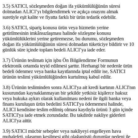
3.5) SATICI, sözleşmeden doğan ifa yükümlülüğünün süresi
dolmadan ALICI’yı bilgilendirmek ve açıkça onayını almak
suretiyle eşit kalite ve fiyatta farklı bir ürün tedarik edebilir.
3.6) SATICI, sipariş konusu ürün veya hizmetin yerine
getirilmesinin imkânsızlaşması halinde sözleşme konusu
yükümlülüklerini yerine getiremezse, bu durumu, sözleşmeden
doğan ifa yükümlülüğünün süresi dolmadan tüketiciye bildirir ve 10
günlük süre içinde toplam bedeli ALICI’ya iade eder.
3.7) Ürünün teslimatı için işbu Ön Bilgilendirme Formunun
elektronik ortamda teyid edilmesi şarttır. Herhangi bir nedenle ürün
bedeli ödenmez veya banka kayıtlarında iptal edilir ise, SATICI
ürünün teslimi yükümlülüğünden kurtulmuş kabul edilir.
3.8) Ürünün tesliminden sonra ALICI'ya ait kredi kartının ALICI'nın
kusurundan kaynaklanmayan bir şekilde yetkisiz kişilerce haksız
veya hukuka aykırı olarak kullanılması nedeni ile ilgili banka veya
finans kuruluşun ürün bedelini SATICI'ya ödememesi halinde,
ALICI kendisine teslim edilmiş olması kaydıyla ürünü 3 gün içinde
SATICI'ya iade etmek zorundadır. Bu takdirde nakliye giderleri
ALICI'ya aittir.
3.9) SATICI mücbir sebepler veya nakliyeyi engelleyen hava
muhalefeti, ulaşımın kesilmesi gibi olağanüstü durumlar nedeni ile