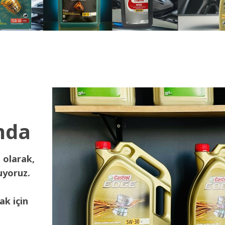
nda
 olarak,
uyoruz.
ak için