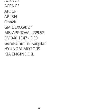
ACEA C2
ACEA C3
API CF
API SN
Onaylı
GM DEXOS®2™
MB-APPROVAL 229.52
OV 040 1547 - D30
Gereksinimini Karşılar
HYUNDAI MOTORS
KIA ENGINE OIL