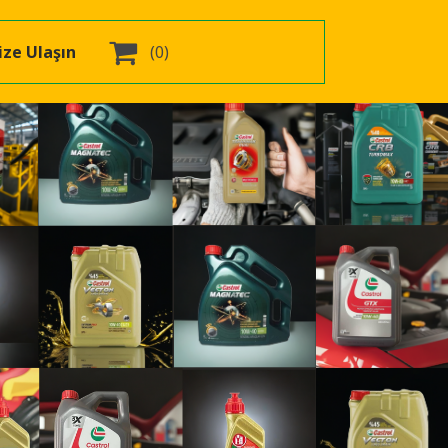

ize Ulaşın
(0)