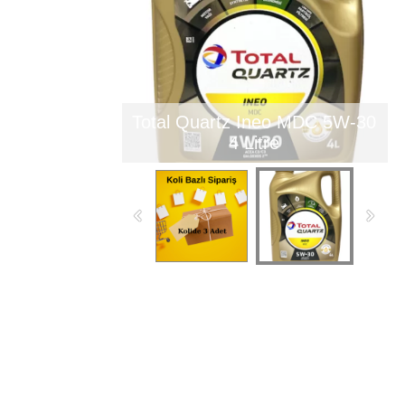
Total Quartz Ineo MDC 5W-30
4 Litre