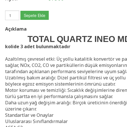
Sepete Ekle
Açıklama
TOTAL QUARTZ INEO MD
kolide 3 adet bulunmaktadır
Azaltılmış çevresel etki: Üç yollu katalitik konvertör ve par
sağlar, NOx, CO2, CO ve partiküllerin düşük emisyonlarınd
tarafından açıklanan performans seviyelerine uyum sağla
Uzatılmış bakım aralığı: Dizel partikül filtresi ve üç yoll
böylece egzoz emisyon sistemlerinin ömrünü uzatır.
Motor koruması ve temizliği: Sıcaklık değişimlerine dire
türlü şartta en iyi performansla çalışmasını sağlar.
Daha uzun yağ değişim aralığı: Birçok üreticinin önerdiği
üzerine çıkarır.
Standartlar ve Onaylar
Uluslararası Sınıflandırmalar