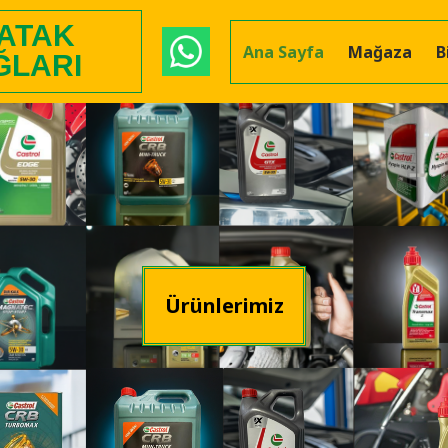
 ATAK
Ana Sayfa
Mağaza
B
ĞLARI
Ürünlerimiz