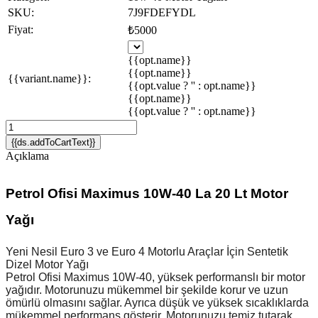
SKU:
7J9FDEFYDL
Fiyat:
₺5000
{{opt.name}}
{{opt.name}}
{{variant.name}}:
{{opt.value ? '' : opt.name}}
{{opt.name}}
{{opt.value ? '' : opt.name}}
{{ds.addToCartText}}
Açıklama
Petrol Ofisi Maximus 10W-40 La 20 Lt Motor
Yağı
Yeni Nesil Euro 3 ve Euro 4 Motorlu Araçlar İçin Sentetik
Dizel Motor Yağı
Petrol Ofisi Maximus 10W-40, yüksek performanslı bir motor
yağıdır. Motorunuzu mükemmel bir şekilde korur ve uzun
ömürlü olmasını sağlar. Ayrıca düşük ve yüksek sıcaklıklarda
mükemmel performans gösterir. Motorunuzu temiz tutarak