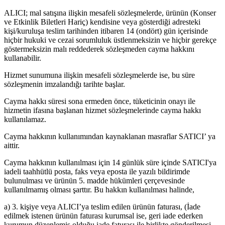
ALICI; mal satışına ilişkin mesafeli sözleşmelerde, ürünün (Konser
ve Etkinlik Biletleri Hariç) kendisine veya gösterdiği adresteki
kişi/kuruluşa teslim tarihinden itibaren 14 (ondört) gün içerisinde
hiçbir hukuki ve cezai sorumluluk üstlenmeksizin ve hiçbir gerekçe
göstermeksizin malı reddederek sözleşmeden cayma hakkını
kullanabilir.
Hizmet sunumuna ilişkin mesafeli sözleşmelerde ise, bu süre
sözleşmenin imzalandığı tarihte başlar.
Cayma hakkı süresi sona ermeden önce, tüketicinin onayı ile
hizmetin ifasına başlanan hizmet sözleşmelerinde cayma hakkı
kullanılamaz.
Cayma hakkının kullanımından kaynaklanan masraflar SATICI’ ya
aittir.
Cayma hakkının kullanılması için 14 günlük süre içinde SATICI'ya
iadeli taahhütlü posta, faks veya eposta ile yazılı bildirimde
bulunulması ve ürünün 5. madde hükümleri çerçevesinde
kullanılmamış olması şarttır. Bu hakkın kullanılması halinde,
a) 3. kişiye veya ALICI’ya teslim edilen ürünün faturası, (İade
edilmek istenen ürünün faturası kurumsal ise, geri iade ederken
kurumun düzenlemiş olduğu iade faturası ile birlikte gönderilmesi