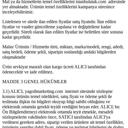
Mal ya da hizmetlerin temel özelliklerini istanbulatak.com adresinde
yer almaktadır. Ürünün temel özelliklerini kampanya süresince
inceleyebilirsiniz.
Listelenen ve sitede ilan edilen fiyatlar satış fiyatıdır. İlan edilen
fiyatlar ve vaatler güncelleme yapılana ve değiştirilene kadar
geçerlidir. Süreli olarak ilan edilen fiyatlar ise belirtilen süre sonuna
kadar geçerlidir.
Malın/ Ürünün / Hizmetin türü, miktarı, marka/modeli, rengi, adedi,
satış bedeli, ödeme şekli, siparişin sonlandığı andaki bilgilerden
oluşmaktadır
Ürün sevkiyat masrafı olan kargo ücreti ALICI tarafından
ödenecektir ve iade edilmez.
MADDE 3 GENEL HÜKÜMLER
3.1) ALICI, yagoilmarketing.com internet sitesinde sözleşme
konusu ürünün temel nitelikleri, satış fiyatı ve ödeme şekli ile
teslimata ilişkin ön bilgileri okuyup bilgi sahibi olduğunu ve
elektronik ortamda gerekli teyidi verdiğini beyan eder. ALICI; bu
Ön Bilgilendirmeyi elektronik ortamda teyit etmekle, mesafeli
sözleşmelerin vakdinden önce, SATICI tarafından ALICI'ya
verilmesi gereken adres, siparişi verilen ürünlere ait temel özellikler,
ürünlerin vergiler dahil fiyatı, ödeme ve teslimat bilgilerini de doğru