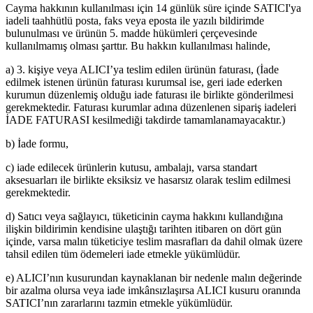
Cayma hakkının kullanılması için 14 günlük süre içinde SATICI'ya
iadeli taahhütlü posta, faks veya eposta ile yazılı bildirimde
bulunulması ve ürünün 5. madde hükümleri çerçevesinde
kullanılmamış olması şarttır. Bu hakkın kullanılması halinde,
a) 3. kişiye veya ALICI’ya teslim edilen ürünün faturası, (İade
edilmek istenen ürünün faturası kurumsal ise, geri iade ederken
kurumun düzenlemiş olduğu iade faturası ile birlikte gönderilmesi
gerekmektedir. Faturası kurumlar adına düzenlenen sipariş iadeleri
İADE FATURASI kesilmediği takdirde tamamlanamayacaktır.)
b) İade formu,
c) iade edilecek ürünlerin kutusu, ambalajı, varsa standart
aksesuarları ile birlikte eksiksiz ve hasarsız olarak teslim edilmesi
gerekmektedir.
d) Satıcı veya sağlayıcı, tüketicinin cayma hakkını kullandığına
ilişkin bildirimin kendisine ulaştığı tarihten itibaren on dört gün
içinde, varsa malın tüketiciye teslim masrafları da dahil olmak üzere
tahsil edilen tüm ödemeleri iade etmekle yükümlüdür.
e) ALICI’nın kusurundan kaynaklanan bir nedenle malın değerinde
bir azalma olursa veya iade imkânsızlaşırsa ALICI kusuru oranında
SATICI’nın zararlarını tazmin etmekle yükümlüdür.