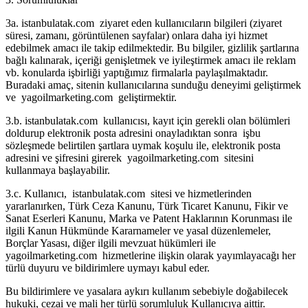
3a. istanbulatak.com ziyaret eden kullanıcıların bilgileri (ziyaret
süresi, zamanı, görüntülenen sayfalar) onlara daha iyi hizmet
edebilmek amacı ile takip edilmektedir. Bu bilgiler, gizlilik şartlarına
bağlı kalınarak, içeriği genişletmek ve iyileştirmek amacı ile reklam
vb. konularda işbirliği yaptığımız firmalarla paylaşılmaktadır.
Buradaki amaç, sitenin kullanıcılarına sunduğu deneyimi geliştirmek
ve yagoilmarketing.com geliştirmektir.
3.b. istanbulatak.com kullanıcısı, kayıt için gerekli olan bölümleri
doldurup elektronik posta adresini onayladıktan sonra işbu
sözleşmede belirtilen şartlara uymak koşulu ile, elektronik posta
adresini ve şifresini girerek yagoilmarketing.com sitesini
kullanmaya başlayabilir.
3.c. Kullanıcı, istanbulatak.com sitesi ve hizmetlerinden
yararlanırken, Türk Ceza Kanunu, Türk Ticaret Kanunu, Fikir ve
Sanat Eserleri Kanunu, Marka ve Patent Haklarının Korunması ile
ilgili Kanun Hükmünde Kararnameler ve yasal düzenlemeler,
Borçlar Yasası, diğer ilgili mevzuat hükümleri ile
yagoilmarketing.com hizmetlerine ilişkin olarak yayımlayacağı her
türlü duyuru ve bildirimlere uymayı kabul eder.
Bu bildirimlere ve yasalara aykırı kullanım sebebiyle doğabilecek
hukuki, cezai ve mali her türlü sorumluluk Kullanıcıya aittir.