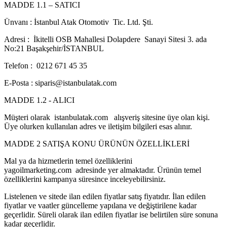
MADDE 1.1 – SATICI
Ünvanı : İstanbul Atak Otomotiv Tic. Ltd. Şti.
Adresi : İkitelli OSB Mahallesi Dolapdere Sanayi Sitesi 3. ada
No:21 Başakşehir/İSTANBUL
Telefon : 0212 671 45 35
E-Posta : siparis@istanbulatak.com
MADDE 1.2 - ALICI
Müşteri olarak istanbulatak.com alışveriş sitesine üye olan kişi.
Üye olurken kullanılan adres ve iletişim bilgileri esas alınır.
MADDE 2 SATIŞA KONU ÜRÜNÜN ÖZELLİKLERİ
Mal ya da hizmetlerin temel özelliklerini
yagoilmarketing.com adresinde yer almaktadır. Ürünün temel
özelliklerini kampanya süresince inceleyebilirsiniz.
Listelenen ve sitede ilan edilen fiyatlar satış fiyatıdır. İlan edilen
fiyatlar ve vaatler güncelleme yapılana ve değiştirilene kadar
geçerlidir. Süreli olarak ilan edilen fiyatlar ise belirtilen süre sonuna
kadar geçerlidir.