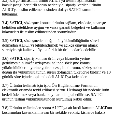
3.3) Kargo firmasının, ürünü ALICI’ya teslimi aşamasında
karşılaşacağı her türlü sorun nedeniyle, siparişi verilen ürünün
ALICI'ya teslim edilememesinden dolayı SATICI sorumlu
tutulamaz.
3.4) SATICI, sözleşme konusu ürünün sağlam, eksiksiz, siparişte
belirtilen niteliklere uygun ve varsa garanti belgeleri ve kullanım
kılavuzları ile teslim edilmesinden sorumludur.
3.5) SATICI, sözleşmeden doğan ifa yükümlülüğünün süresi
dolmadan ALICI’yı bilgilendirmek ve açıkça onayını almak
suretiyle eşit kalite ve fiyatta farklı bir ürün tedarik edebilir.
3.6) SATICI, sipariş konusu ürün veya hizmetin yerine
getirilmesinin imkânsızlaşması halinde sözleşme konusu
yükümlülüklerini yerine getiremezse, bu durumu, sözleşmeden
doğan ifa yükümlülüğünün süresi dolmadan tüketiciye bildirir ve 10
günlük süre içinde toplam bedeli ALICI’ya iade eder.
3.7) Ürünün teslimatı için işbu Ön Bilgilendirme Formunun
elektronik ortamda teyid edilmesi şarttır. Herhangi bir nedenle ürün
bedeli ödenmez veya banka kayıtlarında iptal edilir ise, SATICI
ürünün teslimi yükümlülüğünden kurtulmuş kabul edilir.
3.8) Ürünün tesliminden sonra ALICI'ya ait kredi kartının ALICI'nın
kusurundan kaynaklanmayan bir şekilde yetkisiz kişilerce haksız