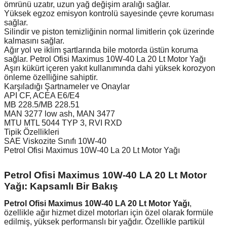
ömrünü uzatır, uzun yağ değişim aralığı sağlar.
Yüksek egzoz emisyon kontrolü sayesinde çevre koruması
sağlar.
Silindir ve piston temizliğinin normal limitlerin çok üzerinde
kalmasını sağlar.
Ağır yol ve iklim şartlarında bile motorda üstün koruma
sağlar. Petrol Ofisi Maximus 10W-40 La 20 Lt Motor Yağı
Aşırı kükürt içeren yakıt kullanımında dahi yüksek korozyon
önleme özelliğine sahiptir.
Karşıladığı Şartnameler ve Onaylar
API CF, ACEA E6/E4
MB 228.5/MB 228.51
MAN 3277 low ash, MAN 3477
MTU MTL 5044 TYP 3, RVI RXD
Tipik Özellikleri
SAE Viskozite Sınıfı 10W-40
Petrol Ofisi Maximus 10W-40 La 20 Lt Motor Yağı
Petrol Ofisi Maximus 10W-40 LA 20 Lt Motor
Yağı: Kapsamlı Bir Bakış
Petrol Ofisi Maximus 10W-40 LA 20 Lt Motor Yağı
,
özellikle ağır hizmet dizel motorları için özel olarak formüle
edilmiş, yüksek performanslı bir yağdır. Özellikle partikül