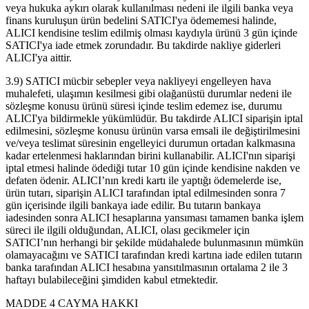
veya hukuka aykırı olarak kullanılması nedeni ile ilgili banka veya
finans kuruluşun ürün bedelini SATICI'ya ödememesi halinde,
ALICI kendisine teslim edilmiş olması kaydıyla ürünü 3 gün içinde
SATICI'ya iade etmek zorundadır. Bu takdirde nakliye giderleri
ALICI'ya aittir.
3.9) SATICI mücbir sebepler veya nakliyeyi engelleyen hava
muhalefeti, ulaşımın kesilmesi gibi olağanüstü durumlar nedeni ile
sözleşme konusu ürünü süresi içinde teslim edemez ise, durumu
ALICI'ya bildirmekle yükümlüdür. Bu takdirde ALICI siparişin iptal
edilmesini, sözleşme konusu ürünün varsa emsali ile değiştirilmesini
ve/veya teslimat süresinin engelleyici durumun ortadan kalkmasına
kadar ertelenmesi haklarından birini kullanabilir. ALICI'nın siparişi
iptal etmesi halinde ödediği tutar 10 gün içinde kendisine nakden ve
defaten ödenir. ALICI’nın kredi kartı ile yaptığı ödemelerde ise,
ürün tutarı, siparişin ALICI tarafından iptal edilmesinden sonra 7
gün içerisinde ilgili bankaya iade edilir. Bu tutarın bankaya
iadesinden sonra ALICI hesaplarına yansıması tamamen banka işlem
süreci ile ilgili olduğundan, ALICI, olası gecikmeler için
SATICI’nın herhangi bir şekilde müdahalede bulunmasının mümkün
olamayacağını ve SATICI tarafından kredi kartına iade edilen tutarın
banka tarafından ALICI hesabına yansıtılmasının ortalama 2 ile 3
haftayı bulabileceğini şimdiden kabul etmektedir.
MADDE 4 CAYMA HAKKI