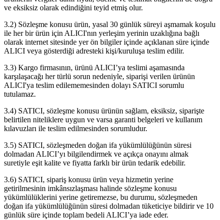
ve eksiksiz olarak edindiğini teyid etmiş olur.
3.2) Sözleşme konusu ürün, yasal 30 günlük süreyi aşmamak koşulu
ile her bir ürün için ALICI'nın yerleşim yerinin uzaklığına bağlı
olarak internet sitesinde yer ön bilgiler içinde açıklanan süre içinde
ALICI veya gösterdiği adresteki kişi/kuruluşa teslim edilir.
3.3) Kargo firmasının, ürünü ALICI’ya teslimi aşamasında
karşılaşacağı her türlü sorun nedeniyle, siparişi verilen ürünün
ALICI'ya teslim edilememesinden dolayı SATICI sorumlu
tutulamaz.
3.4) SATICI, sözleşme konusu ürünün sağlam, eksiksiz, siparişte
belirtilen niteliklere uygun ve varsa garanti belgeleri ve kullanım
kılavuzları ile teslim edilmesinden sorumludur.
3.5) SATICI, sözleşmeden doğan ifa yükümlülüğünün süresi
dolmadan ALICI’yı bilgilendirmek ve açıkça onayını almak
suretiyle eşit kalite ve fiyatta farklı bir ürün tedarik edebilir.
3.6) SATICI, sipariş konusu ürün veya hizmetin yerine
getirilmesinin imkânsızlaşması halinde sözleşme konusu
yükümlülüklerini yerine getiremezse, bu durumu, sözleşmeden
doğan ifa yükümlülüğünün süresi dolmadan tüketiciye bildirir ve 10
günlük süre içinde toplam bedeli ALICI’ya iade eder.