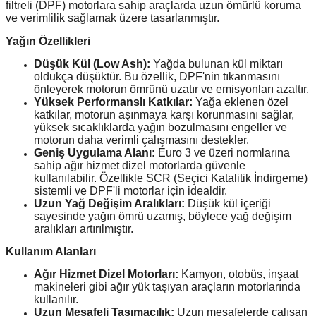
filtreli (DPF) motorlara sahip araçlarda uzun ömürlü koruma
ve verimlilik sağlamak üzere tasarlanmıştır.
Yağın Özellikleri
Düşük Kül (Low Ash):
Yağda bulunan kül miktarı
oldukça düşüktür. Bu özellik, DPF'nin tıkanmasını
önleyerek motorun ömrünü uzatır ve emisyonları azaltır.
Yüksek Performanslı Katkılar:
Yağa eklenen özel
katkılar, motorun aşınmaya karşı korunmasını sağlar,
yüksek sıcaklıklarda yağın bozulmasını engeller ve
motorun daha verimli çalışmasını destekler.
Geniş Uygulama Alanı:
Euro 3 ve üzeri normlarına
sahip ağır hizmet dizel motorlarda güvenle
kullanılabilir. Özellikle SCR (Seçici Katalitik İndirgeme)
sistemli ve DPF'li motorlar için idealdir.
Uzun Yağ Değişim Aralıkları:
Düşük kül içeriği
sayesinde yağın ömrü uzamış, böylece yağ değişim
aralıkları artırılmıştır.
Kullanım Alanları
Ağır Hizmet Dizel Motorları:
Kamyon, otobüs, inşaat
makineleri gibi ağır yük taşıyan araçların motorlarında
kullanılır.
Uzun Mesafeli Taşımacılık:
Uzun mesafelerde çalışan