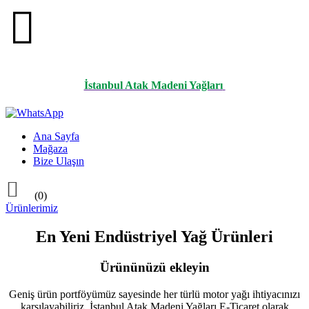

İstanbul Atak Madeni Yağları
Ana Sayfa
Mağaza
Bize Ulaşın

(0)
Ürünlerimiz
En Yeni Endüstriyel Yağ Ürünleri
Ürününüzü ekleyin
Geniş ürün portföyümüz sayesinde her türlü motor yağı ihtiyacınızı
karşılayabiliriz. İstanbul Atak Madeni Yağları E-Ticaret olarak