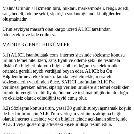
Malın/ Ürünün / Hizmetin türü, miktarı, marka/modeli, rengi, adedi,
satış bedeli, ödeme şekli, siparişin sonlandığı andaki bilgilerden
oluşmaktadır
Ürün sevkiyat masrafı olan kargo ücreti ALICI tarafından
ödenecektir ve iade edilmez.
MADDE 3 GENEL HÜKÜMLER
3.1) ALICI, istanbulatak.com internet sitesinde sözleşme konusu
ürünün temel nitelikleri, satış fiyatı ve ödeme şekli ile teslimata
ilişkin ön bilgileri okuyup bilgi sahibi olduğunu ve elektronik
ortamda gerekli teyidi verdiğini beyan eder. ALICI; bu Ön
Bilgilendirmeyi elektronik ortamda teyit etmekle, mesafeli
sözleşmelerin vakdinden önce, SATICI tarafından ALICI'ya
verilmesi gereken adres, siparişi verilen ürünlere ait temel özellikler,
ürünlerin vergiler dahil fiyatı, ödeme ve teslimat bilgilerini de doğru
ve eksiksiz olarak edindiğini teyid etmiş olur.
3.2) Sözleşme konusu ürün, yasal 30 günlük süreyi aşmamak koşulu
ile her bir ürün için ALICI'nın yerleşim yerinin uzaklığına bağlı
olarak internet sitesinde yer ön bilgiler içinde açıklanan süre içinde
ALICI veya gösterdiği adresteki kişi/kuruluşa teslim edilir.