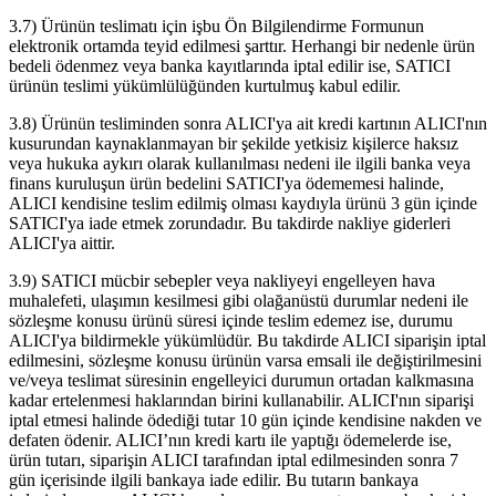
3.7) Ürünün teslimatı için işbu Ön Bilgilendirme Formunun
elektronik ortamda teyid edilmesi şarttır. Herhangi bir nedenle ürün
bedeli ödenmez veya banka kayıtlarında iptal edilir ise, SATICI
ürünün teslimi yükümlülüğünden kurtulmuş kabul edilir.
3.8) Ürünün tesliminden sonra ALICI'ya ait kredi kartının ALICI'nın
kusurundan kaynaklanmayan bir şekilde yetkisiz kişilerce haksız
veya hukuka aykırı olarak kullanılması nedeni ile ilgili banka veya
finans kuruluşun ürün bedelini SATICI'ya ödememesi halinde,
ALICI kendisine teslim edilmiş olması kaydıyla ürünü 3 gün içinde
SATICI'ya iade etmek zorundadır. Bu takdirde nakliye giderleri
ALICI'ya aittir.
3.9) SATICI mücbir sebepler veya nakliyeyi engelleyen hava
muhalefeti, ulaşımın kesilmesi gibi olağanüstü durumlar nedeni ile
sözleşme konusu ürünü süresi içinde teslim edemez ise, durumu
ALICI'ya bildirmekle yükümlüdür. Bu takdirde ALICI siparişin iptal
edilmesini, sözleşme konusu ürünün varsa emsali ile değiştirilmesini
ve/veya teslimat süresinin engelleyici durumun ortadan kalkmasına
kadar ertelenmesi haklarından birini kullanabilir. ALICI'nın siparişi
iptal etmesi halinde ödediği tutar 10 gün içinde kendisine nakden ve
defaten ödenir. ALICI’nın kredi kartı ile yaptığı ödemelerde ise,
ürün tutarı, siparişin ALICI tarafından iptal edilmesinden sonra 7
gün içerisinde ilgili bankaya iade edilir. Bu tutarın bankaya