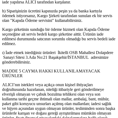
iade yapılırsa ALICI tarafından karşılanır.
h) Siparişinizin ücretini kapınızda peşin ya da banka kartıyla
ödemek istiyorsanız, Kargo Şirketi tarafından sunulan ek bir servis
olan "Kapıda Ödeme servisini" kullanabilirsiniz.
Kargo şirketinin sunduğu bir ödeme hizmeti olan Kapıda Ödeme
seçeneğine ait servis bedeli kargo şirketine aittir. Ürünün iade
edilmesi durumunda satıcının sorumlu olmadığı bu servis bedeli iade
edilmez.
ı) İade etmek istediğiniz ürünleri İkitelli OSB Mahallesi Dolapdere
Sanayi Sitesi 3.Ada No:21 Başakşehir/İSTANBUL adresimize
gönderebilirsiniz.
MADDE 5 CAYMA HAKKI KULLANILAMAYACAK
ÜRÜNLER
ALICI’nın istekleri veya açıkça onun kişisel ihtiyaçları
doğrultusunda hazırlanan, niteliği itibariyle geri gönderilmeye
elverişli olmayan ve çabuk bozulma tehlikesi olan veya son
kullanma tarihi geçme ihtimali olan mallar, ambalaj, bant, mühür,
paket gibi koruyucu unsurları açılmış olan mallardan; iadesi sağlık
ve hijyen açısından uygun olmayan ürünler, tesliminden sonra başka
ürünlerle karışan ve doğası gereği ayrıştırılması mümkün olmayan
ürünler, fiyatı finansal piyasalardaki dalgalanmalara bağlı olarak