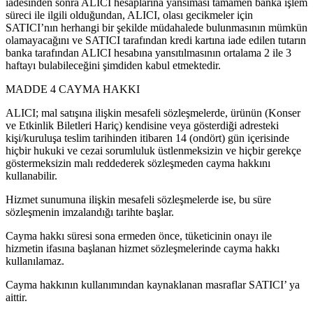
iadesinden sonra ALICI hesaplarına yansıması tamamen banka işlem
süreci ile ilgili olduğundan, ALICI, olası gecikmeler için
SATICI’nın herhangi bir şekilde müdahalede bulunmasının mümkün
olamayacağını ve SATICI tarafından kredi kartına iade edilen tutarın
banka tarafından ALICI hesabına yansıtılmasının ortalama 2 ile 3
haftayı bulabileceğini şimdiden kabul etmektedir.
MADDE 4 CAYMA HAKKI
ALICI; mal satışına ilişkin mesafeli sözleşmelerde, ürünün (Konser
ve Etkinlik Biletleri Hariç) kendisine veya gösterdiği adresteki
kişi/kuruluşa teslim tarihinden itibaren 14 (ondört) gün içerisinde
hiçbir hukuki ve cezai sorumluluk üstlenmeksizin ve hiçbir gerekçe
göstermeksizin malı reddederek sözleşmeden cayma hakkını
kullanabilir.
Hizmet sunumuna ilişkin mesafeli sözleşmelerde ise, bu süre
sözleşmenin imzalandığı tarihte başlar.
Cayma hakkı süresi sona ermeden önce, tüketicinin onayı ile
hizmetin ifasına başlanan hizmet sözleşmelerinde cayma hakkı
kullanılamaz.
Cayma hakkının kullanımından kaynaklanan masraflar SATICI’ ya
aittir.