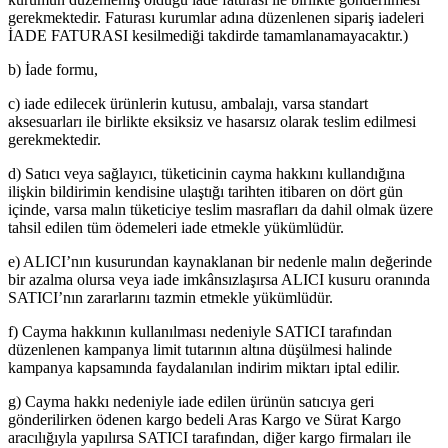
gerekmektedir. Faturası kurumlar adına düzenlenen sipariş iadeleri
İADE FATURASI kesilmediği takdirde tamamlanamayacaktır.)
b) İade formu,
c) iade edilecek ürünlerin kutusu, ambalajı, varsa standart
aksesuarları ile birlikte eksiksiz ve hasarsız olarak teslim edilmesi
gerekmektedir.
d) Satıcı veya sağlayıcı, tüketicinin cayma hakkını kullandığına
ilişkin bildirimin kendisine ulaştığı tarihten itibaren on dört gün
içinde, varsa malın tüketiciye teslim masrafları da dahil olmak üzere
tahsil edilen tüm ödemeleri iade etmekle yükümlüdür.
e) ALICI’nın kusurundan kaynaklanan bir nedenle malın değerinde
bir azalma olursa veya iade imkânsızlaşırsa ALICI kusuru oranında
SATICI’nın zararlarını tazmin etmekle yükümlüdür.
f) Cayma hakkının kullanılması nedeniyle SATICI tarafından
düzenlenen kampanya limit tutarının altına düşülmesi halinde
kampanya kapsamında faydalanılan indirim miktarı iptal edilir.
g) Cayma hakkı nedeniyle iade edilen ürünün satıcıya geri
gönderilirken ödenen kargo bedeli Aras Kargo ve Sürat Kargo
aracılığıyla yapılırsa SATICI tarafından, diğer kargo firmaları ile