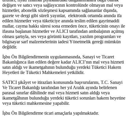
değişen ve satıcı veya sağlayıcının kontrolünde olmayan mal veya
hizmetler, abonelik sözleşmesi kapsamında sağlananlar dışında,
gazete ve dergi gibi süreli yayınlar, elektronik ortamda anında ifa
edilen hizmetler veya tüketiciye anında teslim edilen gayrimaddi
mallar, cayma hakkı süresi sona ermeden önce, tüketicinin onayı ile
ifasına başlanan hizmetler ve ALICI tarafından ambalajının açılmış
olması şartıyla, ses veya görüntü kayıtları, yazılım programları ve
bilgisayar sarf malzemelerinin iadesi Yönetmelik gereği mümkün
değildir.
İşbu Ön Bilgilendirmenin uygulanmasında, Sanayi ve Ticaret
Bakanlığınca ilan edilen değere kadar ALICI’nın mal veya hizmeti
satın aldığı ve ikametgahının bulunduğu yerdeki Tüketici Hakem
Heyetleri ile Tüketici Mahkemeleri yetkilidir.
SATICI şikâyet ve itirazları konusunda başvurularını, T.C. Sanayi
Ve Ticaret Bakanlığı tarafından her yıl Aralık ayında belirlenen
parasal sınırlar dâhilinde mal veya hizmeti satın aldığı veya
ikametgâhının bulunduğu yerdeki tüketici sorunları hakem heyetine
veya tüketici mahkemesine yapabilir.
İşbu Ön Bilgilendirme ticari amaçlarla yapılmaktadır.