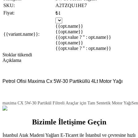
SKU:
A2TZQU1HE7
Fiyat:
₺1
{{opt.name}}
{{opt.name}}
{{variant.name}}:
{{opt.value ? '' : opt.name}}
{{opt.name}}
{{opt.value ? '' : opt.name}}
Stoklar tükendi
Açıklama
Petrol Ofisi Maxima Cx 5W-30 Partiküllü 4Lt Motor Yağı
maxima CX 5W-30 Partikül Filtreli Araçlar için Tam Sentetik Motor YağıSente
Bizimle İletişime Geçin
İstanbul Atak Madeni Yağları E-Ticaret ile İstanbul ve çevresine hızlı