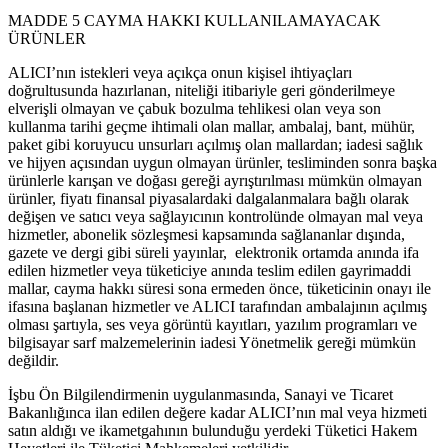
MADDE 5 CAYMA HAKKI KULLANILAMAYACAK
ÜRÜNLER
ALICI’nın istekleri veya açıkça onun kişisel ihtiyaçları
doğrultusunda hazırlanan, niteliği itibariyle geri gönderilmeye
elverişli olmayan ve çabuk bozulma tehlikesi olan veya son
kullanma tarihi geçme ihtimali olan mallar, ambalaj, bant, mühür,
paket gibi koruyucu unsurları açılmış olan mallardan; iadesi sağlık
ve hijyen açısından uygun olmayan ürünler, tesliminden sonra başka
ürünlerle karışan ve doğası gereği ayrıştırılması mümkün olmayan
ürünler, fiyatı finansal piyasalardaki dalgalanmalara bağlı olarak
değişen ve satıcı veya sağlayıcının kontrolünde olmayan mal veya
hizmetler, abonelik sözleşmesi kapsamında sağlananlar dışında,
gazete ve dergi gibi süreli yayınlar, elektronik ortamda anında ifa
edilen hizmetler veya tüketiciye anında teslim edilen gayrimaddi
mallar, cayma hakkı süresi sona ermeden önce, tüketicinin onayı ile
ifasına başlanan hizmetler ve ALICI tarafından ambalajının açılmış
olması şartıyla, ses veya görüntü kayıtları, yazılım programları ve
bilgisayar sarf malzemelerinin iadesi Yönetmelik gereği mümkün
değildir.
İşbu Ön Bilgilendirmenin uygulanmasında, Sanayi ve Ticaret
Bakanlığınca ilan edilen değere kadar ALICI’nın mal veya hizmeti
satın aldığı ve ikametgahının bulunduğu yerdeki Tüketici Hakem