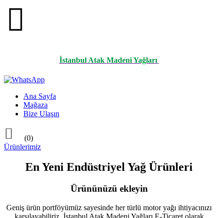

İstanbul Atak Madeni Yağları
Ana Sayfa
Mağaza
Bize Ulaşın

(0)
Ürünlerimiz
En Yeni Endüstriyel Yağ Ürünleri
Ürününüzü ekleyin
Geniş ürün portföyümüz sayesinde her türlü motor yağı ihtiyacınızı
karşılayabiliriz. İstanbul Atak Madeni Yağları E-Ticaret olarak