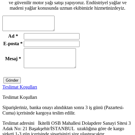
ve güvenilir motor yağı satışı yapıyoruz. Endüstriyel yağlar ve
madeni yağlar konusunda uzman ekibimizle hizmetinizdeyiz.
Ad
*
E-posta
*
Mesaj
*
Gönder
Teslimat Koşulları
Teslimat Koşulları
Siparişleriniz, banka onayı alındıktan sonra 3 iş günü (Pazartesi-
Cuma) içerisinde kargoya teslim edilir.
Teslimat adresini İkitelli OSB Mahallesi Dolapdere Sanayi Sitesi 3
Adak No: 21 Başakşehir/İSTANBUL uzaklığına göre de kargo
şirketi 1-3 gün içerisinde siparişinizi size ulaştıracaktır.