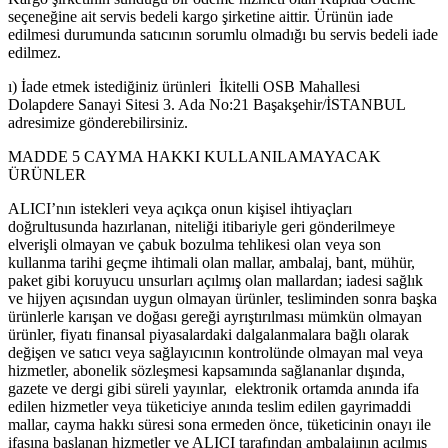
seçeneğine ait servis bedeli kargo şirketine aittir. Ürünün iade
edilmesi durumunda satıcının sorumlu olmadığı bu servis bedeli iade
edilmez.
ı) İade etmek istediğiniz ürünleri İkitelli OSB Mahallesi
Dolapdere Sanayi Sitesi 3. Ada No:21 Başakşehir/İSTANBUL
adresimize gönderebilirsiniz.
MADDE 5 CAYMA HAKKI KULLANILAMAYACAK
ÜRÜNLER
ALICI’nın istekleri veya açıkça onun kişisel ihtiyaçları
doğrultusunda hazırlanan, niteliği itibariyle geri gönderilmeye
elverişli olmayan ve çabuk bozulma tehlikesi olan veya son
kullanma tarihi geçme ihtimali olan mallar, ambalaj, bant, mühür,
paket gibi koruyucu unsurları açılmış olan mallardan; iadesi sağlık
ve hijyen açısından uygun olmayan ürünler, tesliminden sonra başka
ürünlerle karışan ve doğası gereği ayrıştırılması mümkün olmayan
ürünler, fiyatı finansal piyasalardaki dalgalanmalara bağlı olarak
değişen ve satıcı veya sağlayıcının kontrolünde olmayan mal veya
hizmetler, abonelik sözleşmesi kapsamında sağlananlar dışında,
gazete ve dergi gibi süreli yayınlar, elektronik ortamda anında ifa
edilen hizmetler veya tüketiciye anında teslim edilen gayrimaddi
mallar, cayma hakkı süresi sona ermeden önce, tüketicinin onayı ile
ifasına başlanan hizmetler ve ALICI tarafından ambalajının açılmış