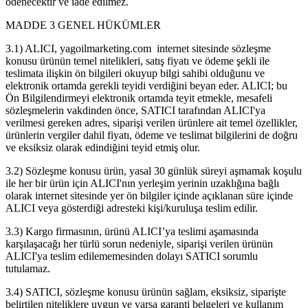
ödenecektir ve iade edilmez.
MADDE 3 GENEL HÜKÜMLER
3.1) ALICI, yagoilmarketing.com internet sitesinde sözleşme
konusu ürünün temel nitelikleri, satış fiyatı ve ödeme şekli ile
teslimata ilişkin ön bilgileri okuyup bilgi sahibi olduğunu ve
elektronik ortamda gerekli teyidi verdiğini beyan eder. ALICI; bu
Ön Bilgilendirmeyi elektronik ortamda teyit etmekle, mesafeli
sözleşmelerin vakdinden önce, SATICI tarafından ALICI'ya
verilmesi gereken adres, siparişi verilen ürünlere ait temel özellikler,
ürünlerin vergiler dahil fiyatı, ödeme ve teslimat bilgilerini de doğru
ve eksiksiz olarak edindiğini teyid etmiş olur.
3.2) Sözleşme konusu ürün, yasal 30 günlük süreyi aşmamak koşulu
ile her bir ürün için ALICI'nın yerleşim yerinin uzaklığına bağlı
olarak internet sitesinde yer ön bilgiler içinde açıklanan süre içinde
ALICI veya gösterdiği adresteki kişi/kuruluşa teslim edilir.
3.3) Kargo firmasının, ürünü ALICI’ya teslimi aşamasında
karşılaşacağı her türlü sorun nedeniyle, siparişi verilen ürünün
ALICI'ya teslim edilememesinden dolayı SATICI sorumlu
tutulamaz.
3.4) SATICI, sözleşme konusu ürünün sağlam, eksiksiz, siparişte
belirtilen niteliklere uygun ve varsa garanti belgeleri ve kullanım