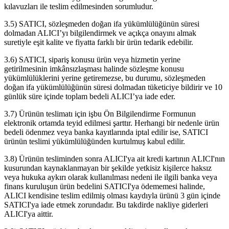
kılavuzları ile teslim edilmesinden sorumludur.
3.5) SATICI, sözleşmeden doğan ifa yükümlülüğünün süresi
dolmadan ALICI’yı bilgilendirmek ve açıkça onayını almak
suretiyle eşit kalite ve fiyatta farklı bir ürün tedarik edebilir.
3.6) SATICI, sipariş konusu ürün veya hizmetin yerine
getirilmesinin imkânsızlaşması halinde sözleşme konusu
yükümlülüklerini yerine getiremezse, bu durumu, sözleşmeden
doğan ifa yükümlülüğünün süresi dolmadan tüketiciye bildirir ve 10
günlük süre içinde toplam bedeli ALICI’ya iade eder.
3.7) Ürünün teslimatı için işbu Ön Bilgilendirme Formunun
elektronik ortamda teyid edilmesi şarttır. Herhangi bir nedenle ürün
bedeli ödenmez veya banka kayıtlarında iptal edilir ise, SATICI
ürünün teslimi yükümlülüğünden kurtulmuş kabul edilir.
3.8) Ürünün tesliminden sonra ALICI'ya ait kredi kartının ALICI'nın
kusurundan kaynaklanmayan bir şekilde yetkisiz kişilerce haksız
veya hukuka aykırı olarak kullanılması nedeni ile ilgili banka veya
finans kuruluşun ürün bedelini SATICI'ya ödememesi halinde,
ALICI kendisine teslim edilmiş olması kaydıyla ürünü 3 gün içinde
SATICI'ya iade etmek zorundadır. Bu takdirde nakliye giderleri
ALICI'ya aittir.