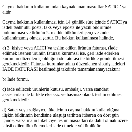
Cayma hakkının kullanımından kaynaklanan masraflar SATICI’ ya
aittir.
Cayma hakkının kullanılması için 14 günlük süre içinde SATICI'ya
iadeli taahhütlü posta, faks veya eposta ile yazılı bildirimde
bulunulması ve ürünün 5. madde hükümleri çerçevesinde
kullanılmamış olması şarttır. Bu hakkın kullanılması halinde,
a) 3. kişiye veya ALICI’ya teslim edilen ürünün faturası, (İade
edilmek istenen ürünün faturası kurumsal ise, geri iade ederken
kurumun düzenlemiş olduğu iade faturası ile birlikte gönderilmesi
gerekmektedir. Faturası kurumlar adına düzenlenen sipariş iadeleri
İADE FATURASI kesilmediği takdirde tamamlanamayacaktır.)
b) İade formu,
c) iade edilecek ürünlerin kutusu, ambalajı, varsa standart
aksesuarları ile birlikte eksiksiz ve hasarsız olarak teslim edilmesi
gerekmektedir.
d) Satıcı veya sağlayıcı, tüketicinin cayma hakkını kullandığına
ilişkin bildirimin kendisine ulaştığı tarihten itibaren on dört gün
içinde, varsa malın tüketiciye teslim masrafları da dahil olmak üzere
tahsil edilen tüm ödemeleri iade etmekle yükümlüdür.