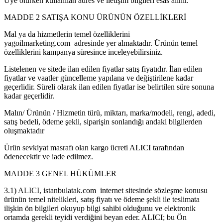
Üye olurken kullanılan adres ve iletişim bilgileri esas alınır.
MADDE 2 SATIŞA KONU ÜRÜNÜN ÖZELLİKLERİ
Mal ya da hizmetlerin temel özelliklerini
yagoilmarketing.com adresinde yer almaktadır. Ürünün temel
özelliklerini kampanya süresince inceleyebilirsiniz.
Listelenen ve sitede ilan edilen fiyatlar satış fiyatıdır. İlan edilen
fiyatlar ve vaatler güncelleme yapılana ve değiştirilene kadar
geçerlidir. Süreli olarak ilan edilen fiyatlar ise belirtilen süre sonuna
kadar geçerlidir.
Malın/ Ürünün / Hizmetin türü, miktarı, marka/modeli, rengi, adedi,
satış bedeli, ödeme şekli, siparişin sonlandığı andaki bilgilerden
oluşmaktadır
Ürün sevkiyat masrafı olan kargo ücreti ALICI tarafından
ödenecektir ve iade edilmez.
MADDE 3 GENEL HÜKÜMLER
3.1) ALICI, istanbulatak.com internet sitesinde sözleşme konusu
ürünün temel nitelikleri, satış fiyatı ve ödeme şekli ile teslimata
ilişkin ön bilgileri okuyup bilgi sahibi olduğunu ve elektronik
ortamda gerekli teyidi verdiğini beyan eder. ALICI; bu Ön