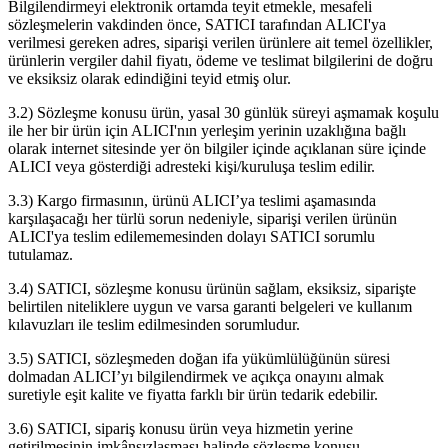
Bilgilendirmeyi elektronik ortamda teyit etmekle, mesafeli
sözleşmelerin vakdinden önce, SATICI tarafından ALICI'ya
verilmesi gereken adres, siparişi verilen ürünlere ait temel özellikler,
ürünlerin vergiler dahil fiyatı, ödeme ve teslimat bilgilerini de doğru
ve eksiksiz olarak edindiğini teyid etmiş olur.
3.2) Sözleşme konusu ürün, yasal 30 günlük süreyi aşmamak koşulu
ile her bir ürün için ALICI'nın yerleşim yerinin uzaklığına bağlı
olarak internet sitesinde yer ön bilgiler içinde açıklanan süre içinde
ALICI veya gösterdiği adresteki kişi/kuruluşa teslim edilir.
3.3) Kargo firmasının, ürünü ALICI’ya teslimi aşamasında
karşılaşacağı her türlü sorun nedeniyle, siparişi verilen ürünün
ALICI'ya teslim edilememesinden dolayı SATICI sorumlu
tutulamaz.
3.4) SATICI, sözleşme konusu ürünün sağlam, eksiksiz, siparişte
belirtilen niteliklere uygun ve varsa garanti belgeleri ve kullanım
kılavuzları ile teslim edilmesinden sorumludur.
3.5) SATICI, sözleşmeden doğan ifa yükümlülüğünün süresi
dolmadan ALICI’yı bilgilendirmek ve açıkça onayını almak
suretiyle eşit kalite ve fiyatta farklı bir ürün tedarik edebilir.
3.6) SATICI, sipariş konusu ürün veya hizmetin yerine
getirilmesinin imkânsızlaşması halinde sözleşme konusu