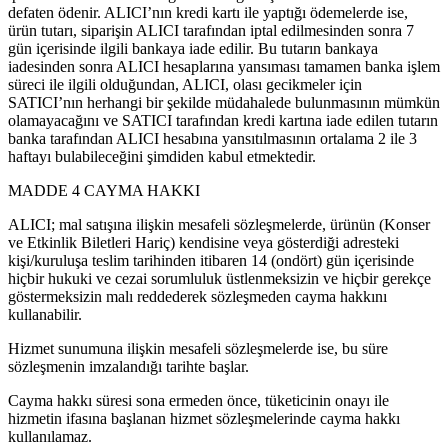
defaten ödenir. ALICI’nın kredi kartı ile yaptığı ödemelerde ise,
ürün tutarı, siparişin ALICI tarafından iptal edilmesinden sonra 7
gün içerisinde ilgili bankaya iade edilir. Bu tutarın bankaya
iadesinden sonra ALICI hesaplarına yansıması tamamen banka işlem
süreci ile ilgili olduğundan, ALICI, olası gecikmeler için
SATICI’nın herhangi bir şekilde müdahalede bulunmasının mümkün
olamayacağını ve SATICI tarafından kredi kartına iade edilen tutarın
banka tarafından ALICI hesabına yansıtılmasının ortalama 2 ile 3
haftayı bulabileceğini şimdiden kabul etmektedir.
MADDE 4 CAYMA HAKKI
ALICI; mal satışına ilişkin mesafeli sözleşmelerde, ürünün (Konser
ve Etkinlik Biletleri Hariç) kendisine veya gösterdiği adresteki
kişi/kuruluşa teslim tarihinden itibaren 14 (ondört) gün içerisinde
hiçbir hukuki ve cezai sorumluluk üstlenmeksizin ve hiçbir gerekçe
göstermeksizin malı reddederek sözleşmeden cayma hakkını
kullanabilir.
Hizmet sunumuna ilişkin mesafeli sözleşmelerde ise, bu süre
sözleşmenin imzalandığı tarihte başlar.
Cayma hakkı süresi sona ermeden önce, tüketicinin onayı ile
hizmetin ifasına başlanan hizmet sözleşmelerinde cayma hakkı
kullanılamaz.