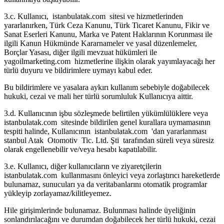
3.c. Kullanıcı, istanbulatak.com sitesi ve hizmetlerinden
yararlanırken, Türk Ceza Kanunu, Türk Ticaret Kanunu, Fikir ve
Sanat Eserleri Kanunu, Marka ve Patent Haklarının Korunması ile
ilgili Kanun Hükmünde Kararnameler ve yasal düzenlemeler,
Borçlar Yasası, diğer ilgili mevzuat hükümleri ile
yagoilmarketing.com hizmetlerine ilişkin olarak yayımlayacağı her
türlü duyuru ve bildirimlere uymayı kabul eder.
Bu bildirimlere ve yasalara aykırı kullanım sebebiyle doğabilecek
hukuki, cezai ve mali her türlü sorumluluk Kullanıcıya aittir.
3.d. Kullanıcının işbu sözleşmede belirtilen yükümlülüklere veya
istanbulatak.com sitesinde bildirilen genel kurallara uymamasının
tespiti halinde, Kullanıcının istanbulatak.com 'dan yararlanması
stanbul Atak Otomotiv Tic. Ltd. Şti tarafından süreli veya süresiz
olarak engellenebilir ve/veya hesabı kapatılabilir.
3.e. Kullanıcı, diğer kullanıcıların ve ziyaretçilerin
istanbulatak.com kullanmasını önleyici veya zorlaştırıcı hareketlerde
bulunamaz, sunucuları ya da veritabanlarını otomatik programlar
yükleyip zorlayamaz/kilitleyemez.
Hile girişimlerinde bulunamaz. Bulunması halinde üyeliğinin
sonlandırılacağını ve durumdan doğabilecek her türlü hukuki, cezai