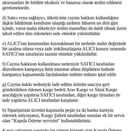
aksesuarları ile birlikte eksiksiz ve hasarsız olarak teslim edilmesi
gerekmektedir.
d) Satıcı veya sağlayıcı, tüketicinin cayma hakkını kullandığına
ilişkin bildirimin kendisine ulaştığı tarihten itibaren on dört gün
içinde, varsa malın tüketiciye teslim masrafları da dahil olmak üzere
tahsil edilen tüm ödemeleri iade etmekle yükümlüdür.
e) ALICI’nın kusurundan kaynaklanan bir nedenle malın değerinde
bir azalma olursa veya iade imkânsızlaşırsa ALICI kusuru oranında
SATICI’nın zararlarını tazmin etmekle yükümlüdür.
f) Cayma hakkının kullanılması nedeniyle SATICI tarafından
düzenlenen kampanya limit tutarının altına düşülmesi halinde
kampanya kapsamında faydalanılan indirim miktarı iptal edilir.
g) Cayma hakkı nedeniyle iade edilen ürünün satıcıya geri
gönderilirken ödenen kargo bedeli Aras Kargo ve Sürat Kargo
aracılığıyla yapılırsa SATICI tarafından, diğer kargo firmaları ile
iade yapılırsa ALICI tarafından karşılanır.
h) Siparişinizin ücretini kapınızda peşin ya da banka kartıyla
ödemek istiyorsanız, Kargo Şirketi tarafından sunulan ek bir servis
olan "Kapıda Ödeme servisini" kullanabilirsiniz.
Kargo şirketinin sunduğu bir ödeme hizmeti olan Kapıda Ödeme