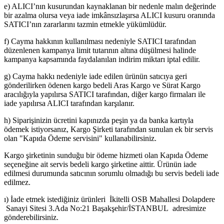
e) ALICI’nın kusurundan kaynaklanan bir nedenle malın değerinde
bir azalma olursa veya iade imkânsızlaşırsa ALICI kusuru oranında
SATICI’nın zararlarını tazmin etmekle yükümlüdür.
f) Cayma hakkının kullanılması nedeniyle SATICI tarafından
düzenlenen kampanya limit tutarının altına düşülmesi halinde
kampanya kapsamında faydalanılan indirim miktarı iptal edilir.
g) Cayma hakkı nedeniyle iade edilen ürünün satıcıya geri
gönderilirken ödenen kargo bedeli Aras Kargo ve Sürat Kargo
aracılığıyla yapılırsa SATICI tarafından, diğer kargo firmaları ile
iade yapılırsa ALICI tarafından karşılanır.
h) Siparişinizin ücretini kapınızda peşin ya da banka kartıyla
ödemek istiyorsanız, Kargo Şirketi tarafından sunulan ek bir servis
olan "Kapıda Ödeme servisini" kullanabilirsiniz.
Kargo şirketinin sunduğu bir ödeme hizmeti olan Kapıda Ödeme
seçeneğine ait servis bedeli kargo şirketine aittir. Ürünün iade
edilmesi durumunda satıcının sorumlu olmadığı bu servis bedeli iade
edilmez.
ı) İade etmek istediğiniz ürünleri İkitelli OSB Mahallesi Dolapdere
Sanayi Sitesi 3.Ada No:21 Başakşehir/İSTANBUL adresimize
gönderebilirsiniz.