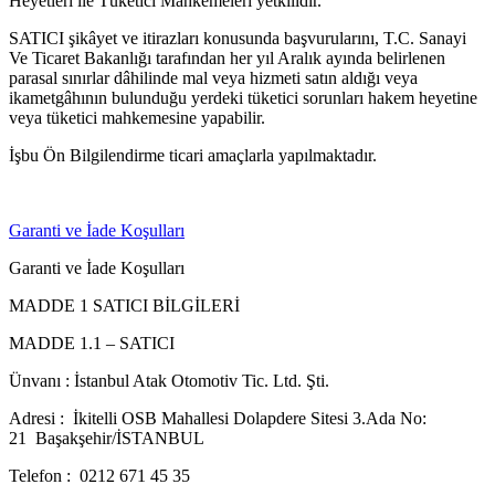
Heyetleri ile Tüketici Mahkemeleri yetkilidir.
SATICI şikâyet ve itirazları konusunda başvurularını, T.C. Sanayi
Ve Ticaret Bakanlığı tarafından her yıl Aralık ayında belirlenen
parasal sınırlar dâhilinde mal veya hizmeti satın aldığı veya
ikametgâhının bulunduğu yerdeki tüketici sorunları hakem heyetine
veya tüketici mahkemesine yapabilir.
İşbu Ön Bilgilendirme ticari amaçlarla yapılmaktadır.
Garanti ve İade Koşulları
Garanti ve İade Koşulları
MADDE 1 SATICI BİLGİLERİ
MADDE 1.1 – SATICI
Ünvanı : İstanbul Atak Otomotiv Tic. Ltd. Şti.
Adresi : İkitelli OSB Mahallesi Dolapdere Sitesi 3.Ada No:
21 Başakşehir/İSTANBUL
Telefon : 0212 671 45 35