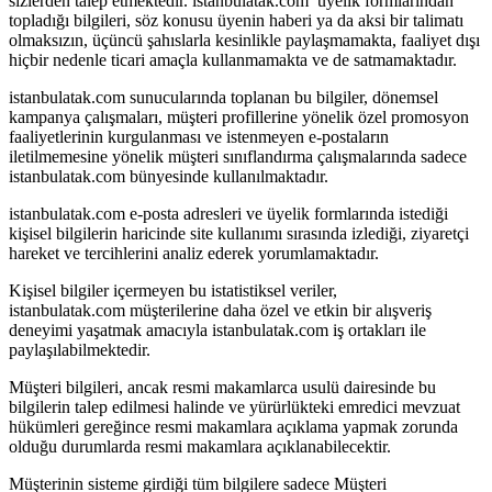
sizlerden talep etmektedir. istanbulatak.com üyelik formlarından
topladığı bilgileri, söz konusu üyenin haberi ya da aksi bir talimatı
olmaksızın, üçüncü şahıslarla kesinlikle paylaşmamakta, faaliyet dışı
hiçbir nedenle ticari amaçla kullanmamakta ve de satmamaktadır.
istanbulatak.com sunucularında toplanan bu bilgiler, dönemsel
kampanya çalışmaları, müşteri profillerine yönelik özel promosyon
faaliyetlerinin kurgulanması ve istenmeyen e-postaların
iletilmemesine yönelik müşteri sınıflandırma çalışmalarında sadece
istanbulatak.com bünyesinde kullanılmaktadır.
istanbulatak.com e-posta adresleri ve üyelik formlarında istediği
kişisel bilgilerin haricinde site kullanımı sırasında izlediği, ziyaretçi
hareket ve tercihlerini analiz ederek yorumlamaktadır.
Kişisel bilgiler içermeyen bu istatistiksel veriler,
istanbulatak.com müşterilerine daha özel ve etkin bir alışveriş
deneyimi yaşatmak amacıyla istanbulatak.com iş ortakları ile
paylaşılabilmektedir.
Müşteri bilgileri, ancak resmi makamlarca usulü dairesinde bu
bilgilerin talep edilmesi halinde ve yürürlükteki emredici mevzuat
hükümleri gereğince resmi makamlara açıklama yapmak zorunda
olduğu durumlarda resmi makamlara açıklanabilecektir.
Müşterinin sisteme girdiği tüm bilgilere sadece Müşteri