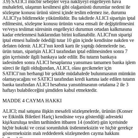
3.9) SATICI mücbir sebepler veya nakliyeyi engelleyen hava
muhalefeti, ulaşımın kesilmesi gibi olağanüstü durumlar nedeni ile
sözleşme konusu ürünü süresi içinde teslim edemez ise, durumu
ALICI'ya bildirmekle yükümlüdür. Bu takdirde ALICI siparişin iptal
edilmesini, sözleşme konusu ürünün varsa emsali ile değiştirilmesini
ve/veya teslimat süresinin engelleyici durumun ortadan kalkmasına
kadar ertelenmesi haklarından birini kullanabilir. ALICI'nın siparişi
iptal etmesi halinde ödediği tutar 10 gün içinde kendisine nakden ve
defaten ödenir. ALICI’nın kredi kartı ile yaptığı ödemelerde ise,
ürün tutarı, siparişin ALICI tarafından iptal edilmesinden sonra 7
gün içerisinde ilgili bankaya iade edilir. Bu tutarın bankaya
iadesinden sonra ALICI hesaplarına yansıması tamamen banka işlem
süreci ile ilgili olduğundan, ALICI, olası gecikmeler için
SATICI’nın herhangi bir şekilde müdahalede bulunmasının mümkün
olamayacağını ve SATICI tarafından kredi kartına iade edilen tutarın
banka tarafından ALICI hesabına yansıtılmasının ortalama 2 ile 3
haftayı bulabileceğini şimdiden kabul etmektedir.
MADDE 4 CAYMA HAKKI
ALICI; mal satışına ilişkin mesafeli sözleşmelerde, ürünün (Konser
ve Etkinlik Biletleri Hariç) kendisine veya gösterdiği adresteki
kişi/kuruluşa teslim tarihinden itibaren 14 (ondört) gün içerisinde
hiçbir hukuki ve cezai sorumluluk üstlenmeksizin ve hiçbir gerekçe
göstermeksizin malı reddederek sözleşmeden cayma hakkını