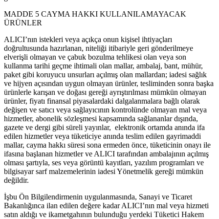
MADDE 5 CAYMA HAKKI KULLANILAMAYACAK
ÜRÜNLER
ALICI’nın istekleri veya açıkça onun kişisel ihtiyaçları
doğrultusunda hazırlanan, niteliği itibariyle geri gönderilmeye
elverişli olmayan ve çabuk bozulma tehlikesi olan veya son
kullanma tarihi geçme ihtimali olan mallar, ambalaj, bant, mühür,
paket gibi koruyucu unsurları açılmış olan mallardan; iadesi sağlık
ve hijyen açısından uygun olmayan ürünler, tesliminden sonra başka
ürünlerle karışan ve doğası gereği ayrıştırılması mümkün olmayan
ürünler, fiyatı finansal piyasalardaki dalgalanmalara bağlı olarak
değişen ve satıcı veya sağlayıcının kontrolünde olmayan mal veya
hizmetler, abonelik sözleşmesi kapsamında sağlananlar dışında,
gazete ve dergi gibi süreli yayınlar, elektronik ortamda anında ifa
edilen hizmetler veya tüketiciye anında teslim edilen gayrimaddi
mallar, cayma hakkı süresi sona ermeden önce, tüketicinin onayı ile
ifasına başlanan hizmetler ve ALICI tarafından ambalajının açılmış
olması şartıyla, ses veya görüntü kayıtları, yazılım programları ve
bilgisayar sarf malzemelerinin iadesi Yönetmelik gereği mümkün
değildir.
İşbu Ön Bilgilendirmenin uygulanmasında, Sanayi ve Ticaret
Bakanlığınca ilan edilen değere kadar ALICI’nın mal veya hizmeti
satın aldığı ve ikametgahının bulunduğu yerdeki Tüketici Hakem