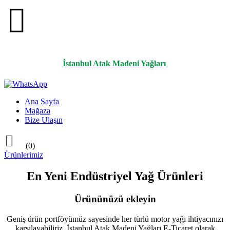

İstanbul Atak Madeni Yağları
Ana Sayfa
Mağaza
Bize Ulaşın

(0)
Ürünlerimiz
En Yeni Endüstriyel Yağ Ürünleri
Ürününüzü ekleyin
Geniş ürün portföyümüz sayesinde her türlü motor yağı ihtiyacınızı
karşılayabiliriz. İstanbul Atak Madeni Yağları E-Ticaret olarak