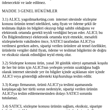
ödenecektir ve iade edilmez.
MADDE 3 GENEL HÜKÜMLER
3.1) ALICI, yagoilmarketing.com internet sitesinde sözleşme
konusu ürünün temel nitelikleri, satış fiyatı ve ödeme şekli ile
teslimata ilişkin ön bilgileri okuyup bilgi sahibi olduğunu ve
elektronik ortamda gerekli teyidi verdiğini beyan eder. ALICI; bu
Ön Bilgilendirmeyi elektronik ortamda teyit etmekle, mesafeli
sözleşmelerin vakdinden önce, SATICI tarafından ALICI'ya
verilmesi gereken adres, siparişi verilen ürünlere ait temel özellikler,
ürünlerin vergiler dahil fiyatı, ödeme ve teslimat bilgilerini de doğru
ve eksiksiz olarak edindiğini teyid etmiş olur.
3.2) Sözleşme konusu ürün, yasal 30 günlük süreyi aşmamak koşulu
ile her bir ürün için ALICI'nın yerleşim yerinin uzaklığına bağlı
olarak internet sitesinde yer ön bilgiler içinde açıklanan süre içinde
ALICI veya gösterdiği adresteki kişi/kuruluşa teslim edilir.
3.3) Kargo firmasının, ürünü ALICI’ya teslimi aşamasında
karşılaşacağı her türlü sorun nedeniyle, siparişi verilen ürünün
ALICI'ya teslim edilememesinden dolayı SATICI sorumlu
tutulamaz.
3.4) SATICI, sözleşme konusu ürünün sağlam, eksiksiz, siparişte