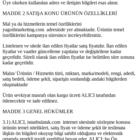
Üye olurken kullanılan adres ve iletişim bilgileri esas alınır.
MADDE 2 SATIŞA KONU ÜRÜNÜN ÖZELLİKLERİ
Mal ya da hizmetlerin temel özelliklerini
yagoilmarketing.com adresinde yer almaktadır. Ürünün temel
özelliklerini kampanya süresince inceleyebilirsiniz.
Listelenen ve sitede ilan edilen fiyatlar satış fiyatıdır. İlan edilen
fiyatlar ve vaatler güncelleme yapılana ve değiştirilene kadar
geçerlidir. Süreli olarak ilan edilen fiyatlar ise belirtilen süre sonuna
kadar geçerlidir.
Malın/ Ürünün / Hizmetin türü, miktarı, marka/modeli, rengi, adedi,
satış bedeli, ödeme şekli, siparişin sonlandığı andaki bilgilerden
oluşmaktadır
Ürün sevkiyat masrafı olan kargo ücreti ALICI tarafından
ödenecektir ve iade edilmez.
MADDE 3 GENEL HÜKÜMLER
3.1) ALICI, istanbulatak.com internet sitesinde sözleşme konusu
ürünün temel nitelikleri, satış fiyatı ve ödeme şekli ile teslimata
ilişkin ön bilgileri okuyup bilgi sahibi olduğunu ve elektronik
ortamda gerekli teyidi verdiğini beyan eder. ALICI; bu Ön