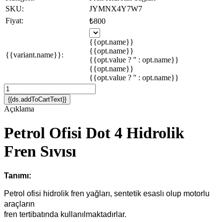
SKU:
JYMNX4Y7W7
Fiyat:
₺800
{{opt.name}}
{{opt.name}}
{{variant.name}}:
{{opt.value ? '' : opt.name}}
{{opt.name}}
{{opt.value ? '' : opt.name}}
{{ds.addToCartText}}
Açıklama
Petrol Ofisi Dot 4 Hidrolik
Fren Sıvısı
Tanımı:
Petrol ofisi hidrolik fren yağları, sentetik esaslı olup motorlu
araçların
fren tertibatında kullanılmaktadırlar.