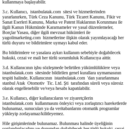
kullanmaya başlayabilir.
3.c. Kullanıcı, istanbulatak.com sitesi ve hizmetlerinden
yararlanırken, Türk Ceza Kanunu, Türk Ticaret Kanunu, Fikir ve
Sanat Eserleri Kanunu, Marka ve Patent Haklarının Korunması ile
ilgili Kanun Hükmünde Kararnameler ve yasal düzenlemeler,
Borçlar Yasası, diğer ilgili mevzuat hükümleri ile
yagoilmarketing.com hizmetlerine ilişkin olarak yayımlayacağı her
türlü duyuru ve bildirimlere uymayı kabul eder.
Bu bildirimlere ve yasalara aykırı kullanım sebebiyle doğabilecek
hukuki, cezai ve mali her türlü sorumluluk Kullanıcıya aittir.
3.d. Kullanıcının işbu sözleşmede belirtilen yükümlülüklere veya
istanbulatak.com sitesinde bildirilen genel kurallara uymamasının
tespiti halinde, Kullanıcının istanbulatak.com 'dan yararlanması
stanbul Atak Otomotiv Tic. Ltd. Şti tarafından süreli veya süresiz
olarak engellenebilir ve/veya hesabı kapatılabilir.
3.e. Kullanıcı, diğer kullanıcıların ve ziyaretçilerin
istanbulatak.com kullanmasını önleyici veya zorlaştırıcı hareketlerde
bulunamaz, sunucuları ya da veritabanlarını otomatik programlar
yükleyip zorlayamaz/kilitleyemez.
Hile girişimlerinde bulunamaz. Bulunması halinde üyeliğinin
sonlandırılacağını ve durumdan doğabilecek her türlü hukuki, cezai