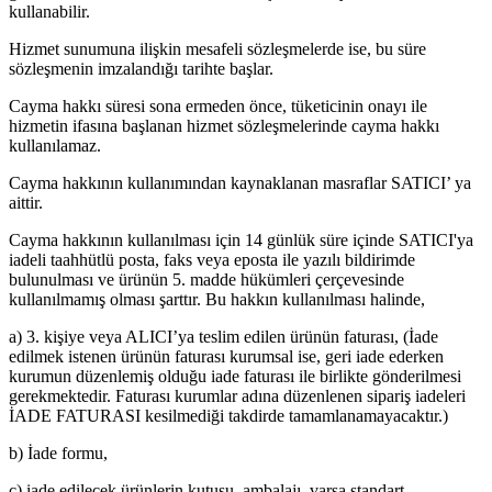
kullanabilir.
Hizmet sunumuna ilişkin mesafeli sözleşmelerde ise, bu süre
sözleşmenin imzalandığı tarihte başlar.
Cayma hakkı süresi sona ermeden önce, tüketicinin onayı ile
hizmetin ifasına başlanan hizmet sözleşmelerinde cayma hakkı
kullanılamaz.
Cayma hakkının kullanımından kaynaklanan masraflar SATICI’ ya
aittir.
Cayma hakkının kullanılması için 14 günlük süre içinde SATICI'ya
iadeli taahhütlü posta, faks veya eposta ile yazılı bildirimde
bulunulması ve ürünün 5. madde hükümleri çerçevesinde
kullanılmamış olması şarttır. Bu hakkın kullanılması halinde,
a) 3. kişiye veya ALICI’ya teslim edilen ürünün faturası, (İade
edilmek istenen ürünün faturası kurumsal ise, geri iade ederken
kurumun düzenlemiş olduğu iade faturası ile birlikte gönderilmesi
gerekmektedir. Faturası kurumlar adına düzenlenen sipariş iadeleri
İADE FATURASI kesilmediği takdirde tamamlanamayacaktır.)
b) İade formu,
c) iade edilecek ürünlerin kutusu, ambalajı, varsa standart