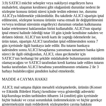
3.9) SATICI mücbir sebepler veya nakliyeyi engelleyen hava
muhalefeti, ulaşımın kesilmesi gibi olağanüstü durumlar nedeni ile
sözleşme konusu ürünü süresi içinde teslim edemez ise, durumu
ALICI'ya bildirmekle yükümlüdür. Bu takdirde ALICI siparişin iptal
edilmesini, sözleşme konusu ürünün varsa emsali ile değiştirilmesini
ve/veya teslimat süresinin engelleyici durumun ortadan kalkmasına
kadar ertelenmesi haklarından birini kullanabilir. ALICI'nın siparişi
iptal etmesi halinde ödediği tutar 10 gün içinde kendisine nakden ve
defaten ödenir. ALICI’nın kredi kartı ile yaptığı ödemelerde ise,
ürün tutarı, siparişin ALICI tarafından iptal edilmesinden sonra 7
gün içerisinde ilgili bankaya iade edilir. Bu tutarın bankaya
iadesinden sonra ALICI hesaplarına yansıması tamamen banka işlem
süreci ile ilgili olduğundan, ALICI, olası gecikmeler için
SATICI’nın herhangi bir şekilde müdahalede bulunmasının mümkün
olamayacağını ve SATICI tarafından kredi kartına iade edilen tutarın
banka tarafından ALICI hesabına yansıtılmasının ortalama 2 ile 3
haftayı bulabileceğini şimdiden kabul etmektedir.
MADDE 4 CAYMA HAKKI
ALICI; mal satışına ilişkin mesafeli sözleşmelerde, ürünün (Konser
ve Etkinlik Biletleri Hariç) kendisine veya gösterdiği adresteki
kişi/kuruluşa teslim tarihinden itibaren 14 (ondört) gün içerisinde
hiçbir hukuki ve cezai sorumluluk üstlenmeksizin ve hiçbir gerekçe
göstermeksizin malı reddederek sözleşmeden cayma hakkını