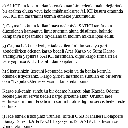
e) ALICI’nın kusurundan kaynaklanan bir nedenle malın değerinde
bir azalma olursa veya iade imkânsızlaşırsa ALICI kusuru oranında
SATICI’nın zararlarını tazmin etmekle yükümlüdür.
f) Cayma hakkının kullanılması nedeniyle SATICI tarafından
düzenlenen kampanya limit tutarının altına düşülmesi halinde
kampanya kapsamında faydalanılan indirim miktarı iptal edilir.
g) Cayma hakkı nedeniyle iade edilen ürünün satıcıya geri
gönderilirken ödenen kargo bedeli Aras Kargo ve Sürat Kargo
aracılığıyla yapılırsa SATICI tarafından, diğer kargo firmaları ile
iade yapılırsa ALICI tarafından karşılanır.
h) Siparişinizin ücretini kapınızda peşin ya da banka kartıyla
ödemek istiyorsanız, Kargo Şirketi tarafından sunulan ek bir servis
olan "Kapıda Ödeme servisini" kullanabilirsiniz.
Kargo şirketinin sunduğu bir ödeme hizmeti olan Kapıda Ödeme
seçeneğine ait servis bedeli kargo şirketine aittir. Ürünün iade
edilmesi durumunda satıcının sorumlu olmadığı bu servis bedeli iade
edilmez.
ı) İade etmek istediğiniz ürünleri İkitelli OSB Mahallesi Dolapdere
Sanayi Sitesi 3.Ada No:21 Başakşehir/İSTANBUL adresimize
gönderebilirsiniz.