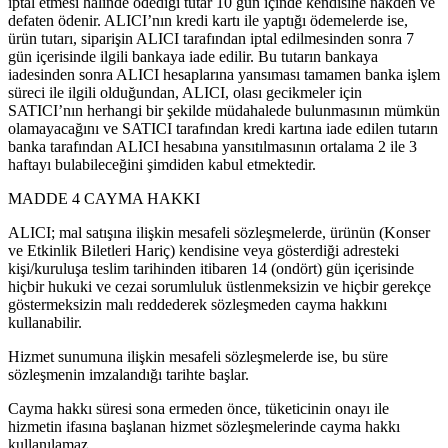
iptal etmesi halinde ödediği tutar 10 gün içinde kendisine nakden ve
defaten ödenir. ALICI’nın kredi kartı ile yaptığı ödemelerde ise,
ürün tutarı, siparişin ALICI tarafından iptal edilmesinden sonra 7
gün içerisinde ilgili bankaya iade edilir. Bu tutarın bankaya
iadesinden sonra ALICI hesaplarına yansıması tamamen banka işlem
süreci ile ilgili olduğundan, ALICI, olası gecikmeler için
SATICI’nın herhangi bir şekilde müdahalede bulunmasının mümkün
olamayacağını ve SATICI tarafından kredi kartına iade edilen tutarın
banka tarafından ALICI hesabına yansıtılmasının ortalama 2 ile 3
haftayı bulabileceğini şimdiden kabul etmektedir.
MADDE 4 CAYMA HAKKI
ALICI; mal satışına ilişkin mesafeli sözleşmelerde, ürünün (Konser
ve Etkinlik Biletleri Hariç) kendisine veya gösterdiği adresteki
kişi/kuruluşa teslim tarihinden itibaren 14 (ondört) gün içerisinde
hiçbir hukuki ve cezai sorumluluk üstlenmeksizin ve hiçbir gerekçe
göstermeksizin malı reddederek sözleşmeden cayma hakkını
kullanabilir.
Hizmet sunumuna ilişkin mesafeli sözleşmelerde ise, bu süre
sözleşmenin imzalandığı tarihte başlar.
Cayma hakkı süresi sona ermeden önce, tüketicinin onayı ile
hizmetin ifasına başlanan hizmet sözleşmelerinde cayma hakkı
kullanılamaz.