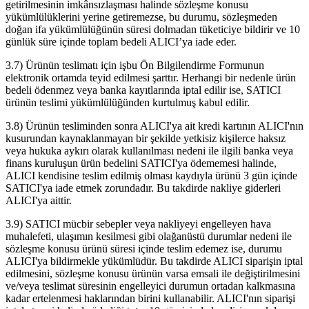
getirilmesinin imkânsızlaşması halinde sözleşme konusu
yükümlülüklerini yerine getiremezse, bu durumu, sözleşmeden
doğan ifa yükümlülüğünün süresi dolmadan tüketiciye bildirir ve 10
günlük süre içinde toplam bedeli ALICI’ya iade eder.
3.7) Ürünün teslimatı için işbu Ön Bilgilendirme Formunun
elektronik ortamda teyid edilmesi şarttır. Herhangi bir nedenle ürün
bedeli ödenmez veya banka kayıtlarında iptal edilir ise, SATICI
ürünün teslimi yükümlülüğünden kurtulmuş kabul edilir.
3.8) Ürünün tesliminden sonra ALICI'ya ait kredi kartının ALICI'nın
kusurundan kaynaklanmayan bir şekilde yetkisiz kişilerce haksız
veya hukuka aykırı olarak kullanılması nedeni ile ilgili banka veya
finans kuruluşun ürün bedelini SATICI'ya ödememesi halinde,
ALICI kendisine teslim edilmiş olması kaydıyla ürünü 3 gün içinde
SATICI'ya iade etmek zorundadır. Bu takdirde nakliye giderleri
ALICI'ya aittir.
3.9) SATICI mücbir sebepler veya nakliyeyi engelleyen hava
muhalefeti, ulaşımın kesilmesi gibi olağanüstü durumlar nedeni ile
sözleşme konusu ürünü süresi içinde teslim edemez ise, durumu
ALICI'ya bildirmekle yükümlüdür. Bu takdirde ALICI siparişin iptal
edilmesini, sözleşme konusu ürünün varsa emsali ile değiştirilmesini
ve/veya teslimat süresinin engelleyici durumun ortadan kalkmasına
kadar ertelenmesi haklarından birini kullanabilir. ALICI'nın siparişi