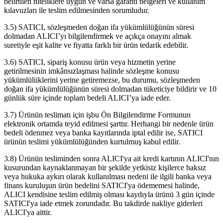
belirtilen niteliklere uygun ve varsa garanti belgeleri ve kullanım
kılavuzları ile teslim edilmesinden sorumludur.
3.5) SATICI, sözleşmeden doğan ifa yükümlülüğünün süresi
dolmadan ALICI’yı bilgilendirmek ve açıkça onayını almak
suretiyle eşit kalite ve fiyatta farklı bir ürün tedarik edebilir.
3.6) SATICI, sipariş konusu ürün veya hizmetin yerine
getirilmesinin imkânsızlaşması halinde sözleşme konusu
yükümlülüklerini yerine getiremezse, bu durumu, sözleşmeden
doğan ifa yükümlülüğünün süresi dolmadan tüketiciye bildirir ve 10
günlük süre içinde toplam bedeli ALICI’ya iade eder.
3.7) Ürünün teslimatı için işbu Ön Bilgilendirme Formunun
elektronik ortamda teyid edilmesi şarttır. Herhangi bir nedenle ürün
bedeli ödenmez veya banka kayıtlarında iptal edilir ise, SATICI
ürünün teslimi yükümlülüğünden kurtulmuş kabul edilir.
3.8) Ürünün tesliminden sonra ALICI'ya ait kredi kartının ALICI'nın
kusurundan kaynaklanmayan bir şekilde yetkisiz kişilerce haksız
veya hukuka aykırı olarak kullanılması nedeni ile ilgili banka veya
finans kuruluşun ürün bedelini SATICI'ya ödememesi halinde,
ALICI kendisine teslim edilmiş olması kaydıyla ürünü 3 gün içinde
SATICI'ya iade etmek zorundadır. Bu takdirde nakliye giderleri
ALICI'ya aittir.