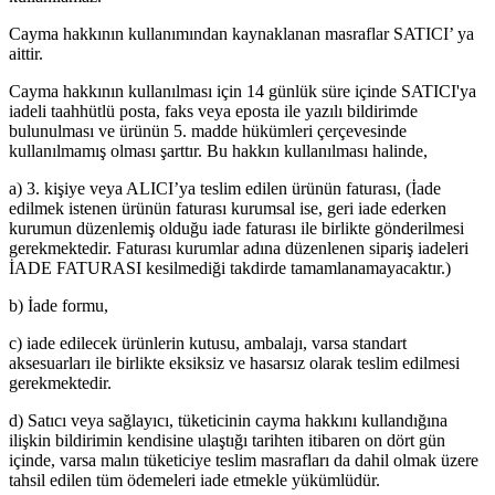
Cayma hakkının kullanımından kaynaklanan masraflar SATICI’ ya
aittir.
Cayma hakkının kullanılması için 14 günlük süre içinde SATICI'ya
iadeli taahhütlü posta, faks veya eposta ile yazılı bildirimde
bulunulması ve ürünün 5. madde hükümleri çerçevesinde
kullanılmamış olması şarttır. Bu hakkın kullanılması halinde,
a) 3. kişiye veya ALICI’ya teslim edilen ürünün faturası, (İade
edilmek istenen ürünün faturası kurumsal ise, geri iade ederken
kurumun düzenlemiş olduğu iade faturası ile birlikte gönderilmesi
gerekmektedir. Faturası kurumlar adına düzenlenen sipariş iadeleri
İADE FATURASI kesilmediği takdirde tamamlanamayacaktır.)
b) İade formu,
c) iade edilecek ürünlerin kutusu, ambalajı, varsa standart
aksesuarları ile birlikte eksiksiz ve hasarsız olarak teslim edilmesi
gerekmektedir.
d) Satıcı veya sağlayıcı, tüketicinin cayma hakkını kullandığına
ilişkin bildirimin kendisine ulaştığı tarihten itibaren on dört gün
içinde, varsa malın tüketiciye teslim masrafları da dahil olmak üzere
tahsil edilen tüm ödemeleri iade etmekle yükümlüdür.