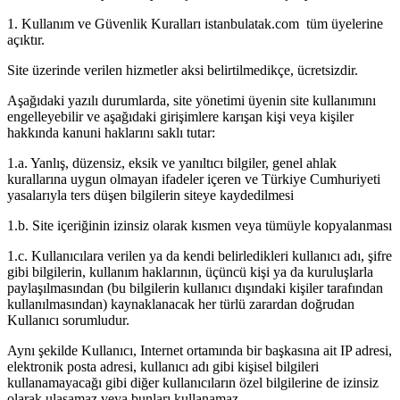
1. Kullanım ve Güvenlik Kuralları istanbulatak.com tüm üyelerine
açıktır.
Site üzerinde verilen hizmetler aksi belirtilmedikçe, ücretsizdir.
Aşağıdaki yazılı durumlarda, site yönetimi üyenin site kullanımını
engelleyebilir ve aşağıdaki girişimlere karışan kişi veya kişiler
hakkında kanuni haklarını saklı tutar:
1.a. Yanlış, düzensiz, eksik ve yanıltıcı bilgiler, genel ahlak
kurallarına uygun olmayan ifadeler içeren ve Türkiye Cumhuriyeti
yasalarıyla ters düşen bilgilerin siteye kaydedilmesi
1.b. Site içeriğinin izinsiz olarak kısmen veya tümüyle kopyalanması
1.c. Kullanıcılara verilen ya da kendi belirledikleri kullanıcı adı, şifre
gibi bilgilerin, kullanım haklarının, üçüncü kişi ya da kuruluşlarla
paylaşılmasından (bu bilgilerin kullanıcı dışındaki kişiler tarafından
kullanılmasından) kaynaklanacak her türlü zarardan doğrudan
Kullanıcı sorumludur.
Aynı şekilde Kullanıcı, Internet ortamında bir başkasına ait IP adresi,
elektronik posta adresi, kullanıcı adı gibi kişisel bilgileri
kullanamayacağı gibi diğer kullanıcıların özel bilgilerine de izinsiz
olarak ulaşamaz veya bunları kullanamaz.