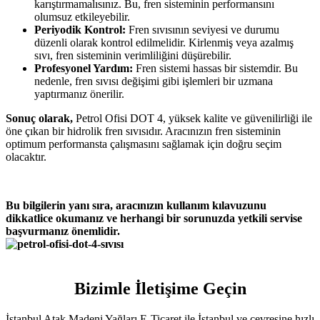
karıştırmamalısınız. Bu, fren sisteminin performansını
olumsuz etkileyebilir.
Periyodik Kontrol:
Fren sıvısının seviyesi ve durumu
düzenli olarak kontrol edilmelidir. Kirlenmiş veya azalmış
sıvı, fren sisteminin verimliliğini düşürebilir.
Profesyonel Yardım:
Fren sistemi hassas bir sistemdir. Bu
nedenle, fren sıvısı değişimi gibi işlemleri bir uzmana
yaptırmanız önerilir.
Sonuç olarak,
Petrol Ofisi DOT 4, yüksek kalite ve güvenilirliği ile
öne çıkan bir hidrolik fren sıvısıdır. Aracınızın fren sisteminin
optimum performansta çalışmasını sağlamak için doğru seçim
olacaktır.
Bu bilgilerin yanı sıra, aracınızın kullanım kılavuzunu
dikkatlice okumanız ve herhangi bir sorunuzda yetkili servise
başvurmanız önemlidir.
Bizimle İletişime Geçin
İstanbul Atak Madeni Yağları E-Ticaret ile İstanbul ve çevresine hızlı