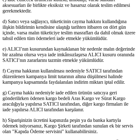
aksesuarları ile birlikte eksiksiz ve hasarsız olarak teslim edilmesi
gerekmektedir.
d) Satıcı veya sağlayıcı, tüketicinin cayma hakkını kullandığına
ilişkin bildirimin kendisine ulaştığı tarihten itibaren on dört gün
içinde, varsa malın tüketiciye teslim masrafları da dahil olmak üzere
tahsil edilen tüm ödemeleri iade etmekle yükümlüdür.
e) ALICI’nın kusurundan kaynaklanan bir nedenle malın değerinde
bir azalma olursa veya iade imkânsızlaşırsa ALICI kusuru oranında
SATICI’nın zararlarını tazmin etmekle yükümlüdür.
f) Cayma hakkının kullanılması nedeniyle SATICI tarafından
düzenlenen kampanya limit tutarının altına düşülmesi halinde
kampanya kapsamında faydalanılan indirim miktarı iptal edilir.
g) Cayma hakkı nedeniyle iade edilen ürünün satıcıya geri
gönderilirken ödenen kargo bedeli Aras Kargo ve Sürat Kargo
aracılığıyla yapılırsa SATICI tarafından, diğer kargo firmaları ile
iade yapılırsa ALICI tarafından karşılanır.
h) Siparişinizin ücretini kapınızda peşin ya da banka kartıyla
ödemek istiyorsanız, Kargo Şirketi tarafından sunulan ek bir servis
olan "Kapıda Ödeme servisini" kullanabilirsiniz.