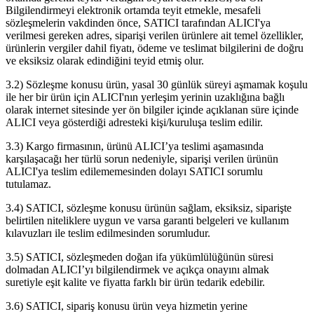
Bilgilendirmeyi elektronik ortamda teyit etmekle, mesafeli
sözleşmelerin vakdinden önce, SATICI tarafından ALICI'ya
verilmesi gereken adres, siparişi verilen ürünlere ait temel özellikler,
ürünlerin vergiler dahil fiyatı, ödeme ve teslimat bilgilerini de doğru
ve eksiksiz olarak edindiğini teyid etmiş olur.
3.2) Sözleşme konusu ürün, yasal 30 günlük süreyi aşmamak koşulu
ile her bir ürün için ALICI'nın yerleşim yerinin uzaklığına bağlı
olarak internet sitesinde yer ön bilgiler içinde açıklanan süre içinde
ALICI veya gösterdiği adresteki kişi/kuruluşa teslim edilir.
3.3) Kargo firmasının, ürünü ALICI’ya teslimi aşamasında
karşılaşacağı her türlü sorun nedeniyle, siparişi verilen ürünün
ALICI'ya teslim edilememesinden dolayı SATICI sorumlu
tutulamaz.
3.4) SATICI, sözleşme konusu ürünün sağlam, eksiksiz, siparişte
belirtilen niteliklere uygun ve varsa garanti belgeleri ve kullanım
kılavuzları ile teslim edilmesinden sorumludur.
3.5) SATICI, sözleşmeden doğan ifa yükümlülüğünün süresi
dolmadan ALICI’yı bilgilendirmek ve açıkça onayını almak
suretiyle eşit kalite ve fiyatta farklı bir ürün tedarik edebilir.
3.6) SATICI, sipariş konusu ürün veya hizmetin yerine