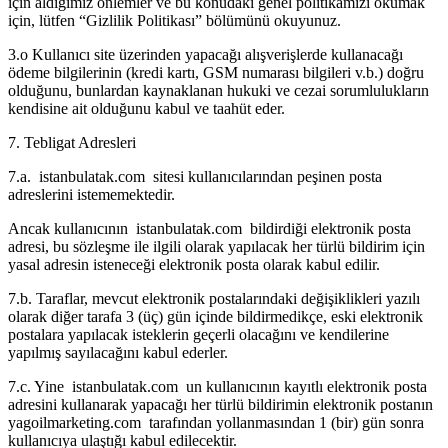
için aldığımız önlemler ve bu konudaki genel politikamızı okumak
için, lütfen “Gizlilik Politikası” bölümünü okuyunuz.
3.o Kullanıcı site üzerinden yapacağı alışverişlerde kullanacağı
ödeme bilgilerinin (kredi kartı, GSM numarası bilgileri v.b.) doğru
olduğunu, bunlardan kaynaklanan hukuki ve cezai sorumlulukların
kendisine ait olduğunu kabul ve taahüt eder.
7. Tebligat Adresleri
7.a. istanbulatak.com sitesi kullanıcılarından peşinen posta
adreslerini istememektedir.
Ancak kullanıcının istanbulatak.com bildirdiği elektronik posta
adresi, bu sözleşme ile ilgili olarak yapılacak her türlü bildirim için
yasal adresin isteneceği elektronik posta olarak kabul edilir.
7.b. Taraflar, mevcut elektronik postalarındaki değişiklikleri yazılı
olarak diğer tarafa 3 (üç) gün içinde bildirmedikçe, eski elektronik
postalara yapılacak isteklerin geçerli olacağını ve kendilerine
yapılmış sayılacağını kabul ederler.
7.c. Yine istanbulatak.com un kullanıcının kayıtlı elektronik posta
adresini kullanarak yapacağı her türlü bildirimin elektronik postanın
yagoilmarketing.com tarafından yollanmasından 1 (bir) gün sonra
kullanıcıya ulaştığı kabul edilecektir.