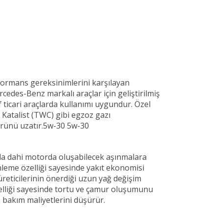
rformans gereksinimlerini karşılayan
edes-Benz markalı araçlar için geliştirilmiş
 ticari araçlarda kullanımı uygundur. Özel
u Katalist (TWC) gibi egzoz gazı
ömrünü uzatır.5w-30 5w-30
nda dahi motorda oluşabilecek aşınmalara
leme özelliği sayesinde yakıt ekonomisi
 üreticilerinin önerdiği uzun yağ değişim
zelliği sayesinde tortu ve çamur oluşumunu
 bakım maliyetlerini düşürür.