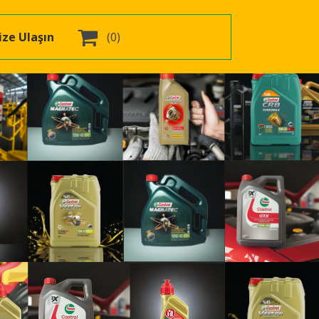

ize Ulaşın
(0)