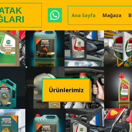
 ATAK
Ana Sayfa
Mağaza
B
ĞLARI
Ürünlerimiz