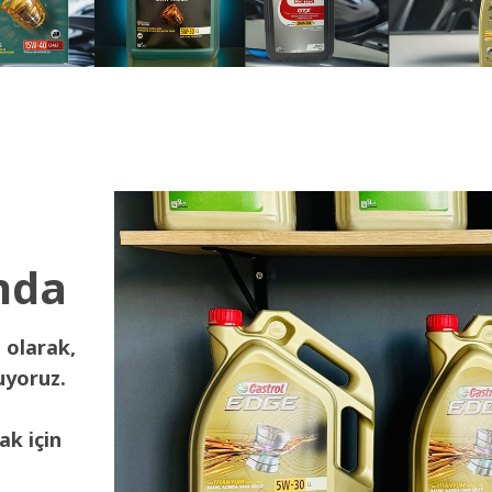
nda
 olarak,
uyoruz.
ak için