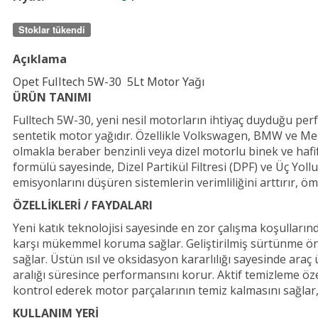
Stoklar tükendi
Açıklama
Opet Fulltech 5W-30 5Lt Motor Yağı
ÜRÜN TANIMI
Fulltech 5W-30, yeni nesil motorların ihtiyaç duyduğu pe
sentetik motor yağıdır. Özellikle Volkswagen, BMW ve Merc
olmakla beraber benzinli veya dizel motorlu binek ve hafif
formülü sayesinde, Dizel Partikül Filtresi (DPF) ve Üç Yoll
emisyonlarını düşüren sistemlerin verimliliğini arttırır, 
ÖZELLİKLERİ / FAYDALARI
Yeni katık teknolojisi sayesinde en zor çalışma koşulları
karşı mükemmel koruma sağlar. Geliştirilmiş sürtünme ön
sağlar. Üstün ısıl ve oksidasyon kararlılığı sayesinde araç
aralığı süresince performansını korur. Aktif temizleme ö
kontrol ederek motor parçalarının temiz kalmasını sağlar,
KULLANIM YERİ