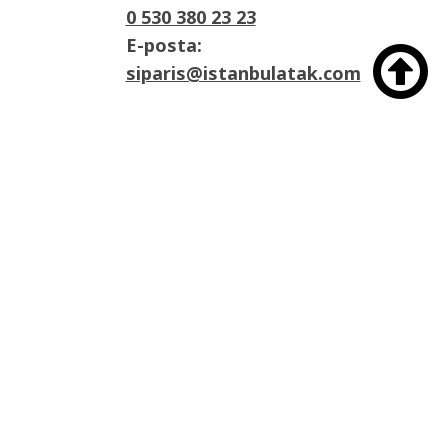
0 530 380 23 23
E-posta:

siparis@istanbulatak.com
Adres:
İosb Mah Dolapdere sanayii sitesi 3. Ada
No:21 Başakşehir/İstanbul

