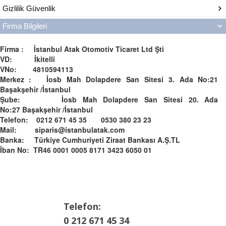
Gizlilik Güvenlik
Firma Bilgileri
Firma : İstanbul Atak Otomotiv Ticaret Ltd Şti
VD: İkitelli
VNo: 4810594113
Merkez : İosb Mah Dolapdere San Sitesi 3. Ada No:21
Başakşehir /İstanbul
Şube: İosb Mah Dolapdere San Sitesi 20. Ada
No:27 Başakşehir /İstanbul
Telefon: 0212 671 45 35 0530 380 23 23
Mail: siparis@istanbulatak.com
Banka: Türkiye Cumhuriyeti Ziraat Bankası A.Ş.­­TL­
İban No: TR46 0001 0005 8171 3423 6050 01
Telefon:
0 212 671 45 34