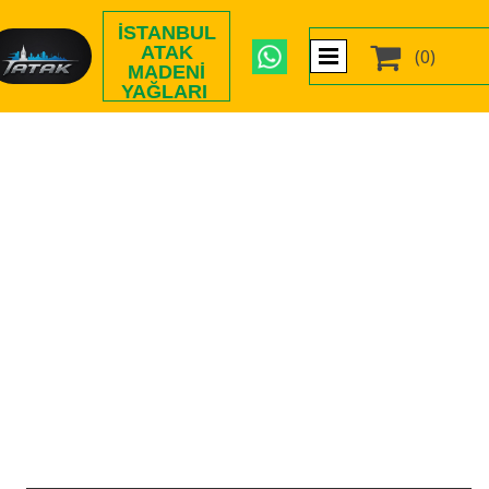
İSTANBUL

ATAK
(0)
MADENI
YAĞLARI