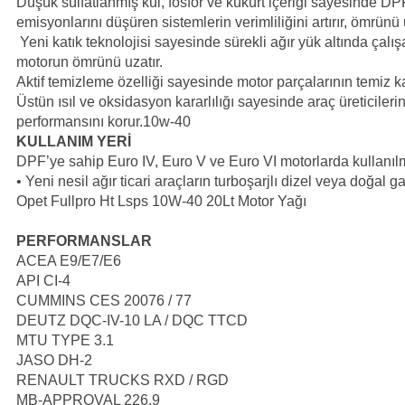
Düşük sülfatlanmış kül, fosfor ve kükürt içeriği sayesinde DPF 
emisyonlarını düşüren sistemlerin verimliliğini artırır, ömrünü 
Yeni katık teknolojisi sayesinde sürekli ağır yük altında ça
motorun ömrünü uzatır.
Aktif temizleme özelliği sayesinde motor parçalarının temiz ka
Üstün ısıl ve oksidasyon kararlılığı sayesinde araç üreticiler
performansını korur.10w-40
KULLANIM YERİ
DPF’ye sahip Euro IV, Euro V ve Euro VI motorlarda kullanılmas
• Yeni nesil ağır ticari araçların turboşarjlı dizel veya doğal 
Opet Fullpro Ht Lsps 10W-40 20Lt Motor Yağı
PERFORMANSLAR
ACEA E9/E7/E6
API CI-4
CUMMINS CES 20076 / 77
DEUTZ DQC-IV-10 LA / DQC TTCD
MTU TYPE 3.1
JASO DH-2
RENAULT TRUCKS RXD / RGD
MB-APPROVAL 226.9