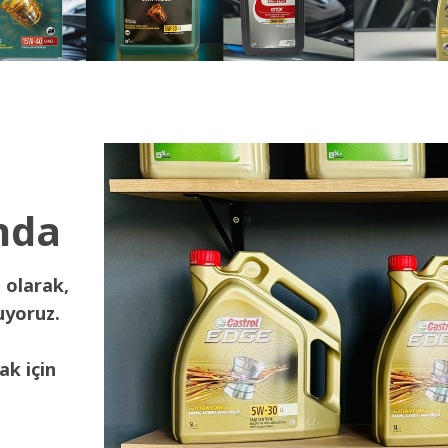
nda
 olarak,
uyoruz.
ak için