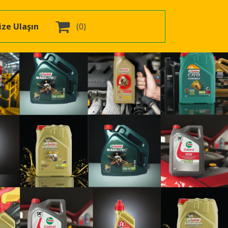

ize Ulaşın
(0)