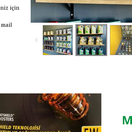
niz için
mail
M