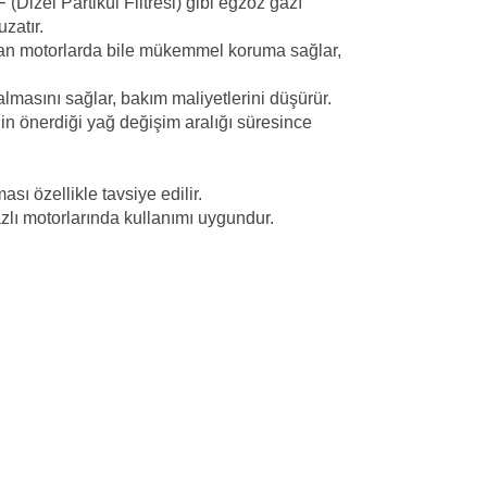
(Dizel Partikül Filtresi) gibi egzoz gazı
uzatır.
lışan motorlarda bile mükemmel koruma sağlar,
lmasını sağlar, bakım maliyetlerini düşürür.
inin önerdiği yağ değişim aralığı süresince
ı özellikle tavsiye edilir.
gazlı motorlarında kullanımı uygundur.