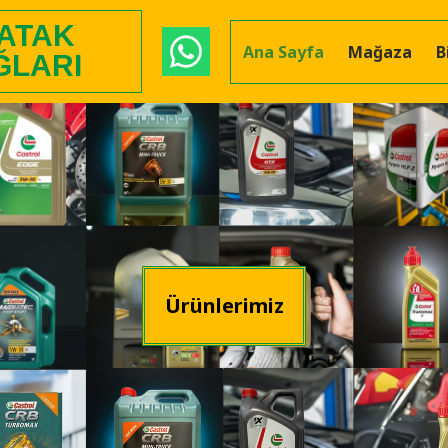
 ATAK
Ana Sayfa
Mağaza
B
ĞLARI
Ürünlerimiz