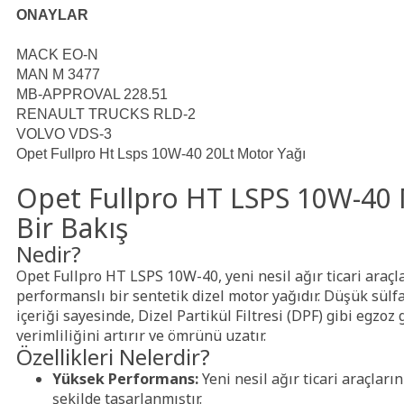
ONAYLAR
MACK EO-N
MAN M 3477
MB-APPROVAL 228.51
RENAULT TRUCKS RLD-2
VOLVO VDS-3
Opet Fullpro Ht Lsps 10W-40 20Lt Motor Yağı
Opet Fullpro HT LSPS 10W-40 
Bir Bakış
Nedir?
Opet Fullpro HT LSPS 10W-40, yeni nesil ağır ticari araçlar
performanslı bir sentetik dizel motor yağıdır. Düşük sülf
içeriği sayesinde, Dizel Partikül Filtresi (DPF) gibi egzo
verimliliğini artırır ve ömrünü uzatır.
Özellikleri Nelerdir?
Yüksek Performans:
Yeni nesil ağır ticari araçlar
şekilde tasarlanmıştır.