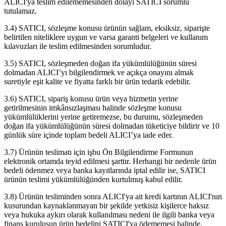
ALICI'ya teslim edilememesinden dolayı SATICI sorumlu
tutulamaz.
3.4) SATICI, sözleşme konusu ürünün sağlam, eksiksiz, siparişte
belirtilen niteliklere uygun ve varsa garanti belgeleri ve kullanım
kılavuzları ile teslim edilmesinden sorumludur.
3.5) SATICI, sözleşmeden doğan ifa yükümlülüğünün süresi
dolmadan ALICI’yı bilgilendirmek ve açıkça onayını almak
suretiyle eşit kalite ve fiyatta farklı bir ürün tedarik edebilir.
3.6) SATICI, sipariş konusu ürün veya hizmetin yerine
getirilmesinin imkânsızlaşması halinde sözleşme konusu
yükümlülüklerini yerine getiremezse, bu durumu, sözleşmeden
doğan ifa yükümlülüğünün süresi dolmadan tüketiciye bildirir ve 10
günlük süre içinde toplam bedeli ALICI’ya iade eder.
3.7) Ürünün teslimatı için işbu Ön Bilgilendirme Formunun
elektronik ortamda teyid edilmesi şarttır. Herhangi bir nedenle ürün
bedeli ödenmez veya banka kayıtlarında iptal edilir ise, SATICI
ürünün teslimi yükümlülüğünden kurtulmuş kabul edilir.
3.8) Ürünün tesliminden sonra ALICI'ya ait kredi kartının ALICI'nın
kusurundan kaynaklanmayan bir şekilde yetkisiz kişilerce haksız
veya hukuka aykırı olarak kullanılması nedeni ile ilgili banka veya
finans kuruluşun ürün bedelini SATICI'ya ödememesi halinde,