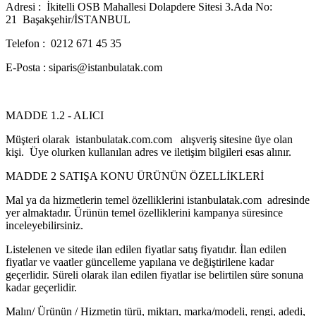
Adresi : İkitelli OSB Mahallesi Dolapdere Sitesi 3.Ada No:
21 Başakşehir/İSTANBUL
Telefon : 0212 671 45 35
E-Posta : siparis@istanbulatak.com
MADDE 1.2 - ALICI
Müşteri olarak istanbulatak.com.com alışveriş sitesine üye olan
kişi. Üye olurken kullanılan adres ve iletişim bilgileri esas alınır.
MADDE 2 SATIŞA KONU ÜRÜNÜN ÖZELLİKLERİ
Mal ya da hizmetlerin temel özelliklerini istanbulatak.com adresinde
yer almaktadır. Ürünün temel özelliklerini kampanya süresince
inceleyebilirsiniz.
Listelenen ve sitede ilan edilen fiyatlar satış fiyatıdır. İlan edilen
fiyatlar ve vaatler güncelleme yapılana ve değiştirilene kadar
geçerlidir. Süreli olarak ilan edilen fiyatlar ise belirtilen süre sonuna
kadar geçerlidir.
Malın/ Ürünün / Hizmetin türü, miktarı, marka/modeli, rengi, adedi,