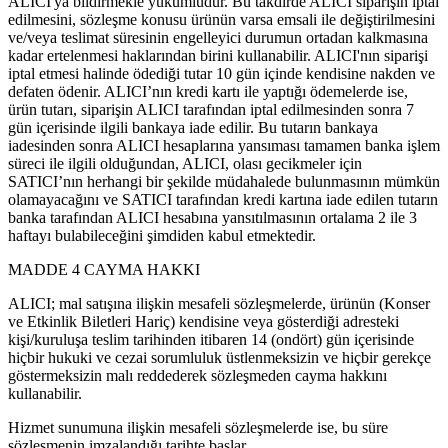
ALICI'ya bildirmekle yükümlüdür. Bu takdirde ALICI siparişin iptal
edilmesini, sözleşme konusu ürünün varsa emsali ile değiştirilmesini
ve/veya teslimat süresinin engelleyici durumun ortadan kalkmasına
kadar ertelenmesi haklarından birini kullanabilir. ALICI'nın siparişi
iptal etmesi halinde ödediği tutar 10 gün içinde kendisine nakden ve
defaten ödenir. ALICI’nın kredi kartı ile yaptığı ödemelerde ise,
ürün tutarı, siparişin ALICI tarafından iptal edilmesinden sonra 7
gün içerisinde ilgili bankaya iade edilir. Bu tutarın bankaya
iadesinden sonra ALICI hesaplarına yansıması tamamen banka işlem
süreci ile ilgili olduğundan, ALICI, olası gecikmeler için
SATICI’nın herhangi bir şekilde müdahalede bulunmasının mümkün
olamayacağını ve SATICI tarafından kredi kartına iade edilen tutarın
banka tarafından ALICI hesabına yansıtılmasının ortalama 2 ile 3
haftayı bulabileceğini şimdiden kabul etmektedir.
MADDE 4 CAYMA HAKKI
ALICI; mal satışına ilişkin mesafeli sözleşmelerde, ürünün (Konser
ve Etkinlik Biletleri Hariç) kendisine veya gösterdiği adresteki
kişi/kuruluşa teslim tarihinden itibaren 14 (ondört) gün içerisinde
hiçbir hukuki ve cezai sorumluluk üstlenmeksizin ve hiçbir gerekçe
göstermeksizin malı reddederek sözleşmeden cayma hakkını
kullanabilir.
Hizmet sunumuna ilişkin mesafeli sözleşmelerde ise, bu süre
sözleşmenin imzalandığı tarihte başlar.