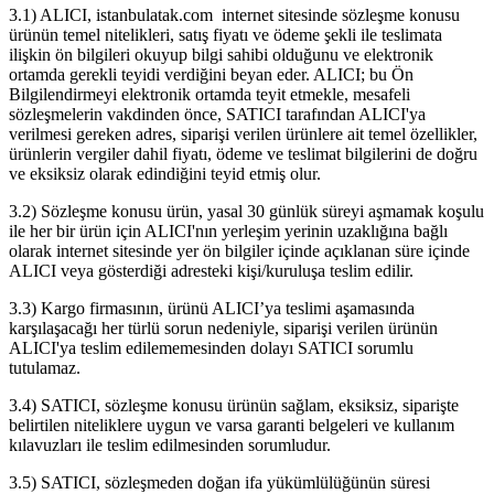
3.1) ALICI, istanbulatak.com internet sitesinde sözleşme konusu
ürünün temel nitelikleri, satış fiyatı ve ödeme şekli ile teslimata
ilişkin ön bilgileri okuyup bilgi sahibi olduğunu ve elektronik
ortamda gerekli teyidi verdiğini beyan eder. ALICI; bu Ön
Bilgilendirmeyi elektronik ortamda teyit etmekle, mesafeli
sözleşmelerin vakdinden önce, SATICI tarafından ALICI'ya
verilmesi gereken adres, siparişi verilen ürünlere ait temel özellikler,
ürünlerin vergiler dahil fiyatı, ödeme ve teslimat bilgilerini de doğru
ve eksiksiz olarak edindiğini teyid etmiş olur.
3.2) Sözleşme konusu ürün, yasal 30 günlük süreyi aşmamak koşulu
ile her bir ürün için ALICI'nın yerleşim yerinin uzaklığına bağlı
olarak internet sitesinde yer ön bilgiler içinde açıklanan süre içinde
ALICI veya gösterdiği adresteki kişi/kuruluşa teslim edilir.
3.3) Kargo firmasının, ürünü ALICI’ya teslimi aşamasında
karşılaşacağı her türlü sorun nedeniyle, siparişi verilen ürünün
ALICI'ya teslim edilememesinden dolayı SATICI sorumlu
tutulamaz.
3.4) SATICI, sözleşme konusu ürünün sağlam, eksiksiz, siparişte
belirtilen niteliklere uygun ve varsa garanti belgeleri ve kullanım
kılavuzları ile teslim edilmesinden sorumludur.
3.5) SATICI, sözleşmeden doğan ifa yükümlülüğünün süresi