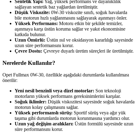
Sentetik Yapı:
Yağ, yüksek performans ve dayanıklılık
sağlayan sentetik baz yağlardan üretilmiştir.
Düşük Viskozite:
0W-30 viskozite sınıfı, soğuk havalarda
bile motorun hızlı yağlanmasını sağlayarak aşınmayı önler.
Yüksek Performans:
Motoru etkin bir şekilde temizler,
aşınmaya karşı üstün koruma sağlar ve yakıt ekonomisine
katkıda bulunur.
Uzun Ömürlü:
Üstün ısıl ve oksidasyon kararlılığı sayesinde
uzun süre performansını korur.
Çevre Dostu:
Çevreye duyarlı üretim süreçleri ile üretilmiştir.
Nerelerde Kullanılır?
Opet Fullmax 0W-30, özellikle aşağıdaki durumlarda kullanılması
önerilir:
Yeni nesil benzinli veya dizel motorlar:
Son teknoloji
motorların yüksek performans gereksinimlerini karşılar.
Soğuk iklimler:
Düşük viskozitesi sayesinde soğuk havalarda
motorun kolay çalışmasını sağlar.
Yüksek performanslı sürüş:
Sportif sürüş veya ağır yük
taşıma gibi durumlarda motorun korunmasına yardımcı olur.
Uzun yağ değişim aralıkları:
Üstün formülü sayesinde uzun
süre performansını korur.