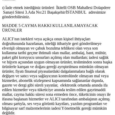
ı) İade etmek istediğiniz ürünleri İkitelli OSB Mahallesi Dolapdere
Sanayi Sitesi 3.Ada No:21 Başakşehir/İSTANBUL adresimize
gönderebilirsiniz.
MADDE 5 CAYMA HAKKI KULLANILAMAYACAK
ÜRÜNLER
ALICI’nın istekleri veya açıkça onun kişisel ihtiyaçları
doğrultusunda hazırlanan, niteliği itibariyle geri gönderilmeye
elverişli olmayan ve çabuk bozulma tehlikesi olan veya son
kullanma tarihi geçme ihtimali olan mallar, ambalaj, bant, mühür,
paket gibi koruyucu unsurları açılmış olan mallardan; iadesi sağlık
ve hijyen açısından uygun olmayan ürünler, tesliminden sonra başka
ürünlerle karışan ve doğası gereği ayrıştırılması mümkün olmayan
ürünler, fiyatı finansal piyasalardaki dalgalanmalara bağlı olarak
değişen ve satıcı veya sağlayıcının kontrolünde olmayan mal veya
hizmetler, abonelik sözleşmesi kapsamında sağlananlar dışında,
gazete ve dergi gibi süreli yayınlar, elektronik ortamda anında ifa
edilen hizmetler veya tüketiciye anında teslim edilen gayrimaddi
mallar, cayma hakkı süresi sona ermeden önce, tüketicinin onayı ile
ifasına başlanan hizmetler ve ALICI tarafından ambalajının açılmış
olması şartıyla, ses veya görüntü kayıtları, yazılım programları ve
bilgisayar sarf malzemelerinin iadesi Yönetmelik gereği mümkün
değildir.