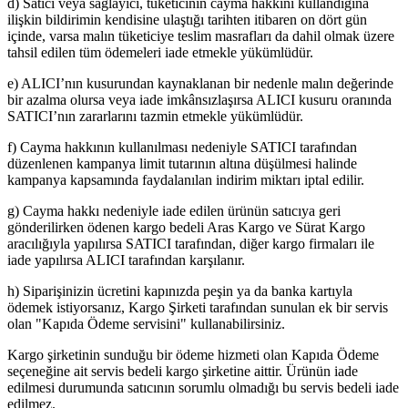
d) Satıcı veya sağlayıcı, tüketicinin cayma hakkını kullandığına
ilişkin bildirimin kendisine ulaştığı tarihten itibaren on dört gün
içinde, varsa malın tüketiciye teslim masrafları da dahil olmak üzere
tahsil edilen tüm ödemeleri iade etmekle yükümlüdür.
e) ALICI’nın kusurundan kaynaklanan bir nedenle malın değerinde
bir azalma olursa veya iade imkânsızlaşırsa ALICI kusuru oranında
SATICI’nın zararlarını tazmin etmekle yükümlüdür.
f) Cayma hakkının kullanılması nedeniyle SATICI tarafından
düzenlenen kampanya limit tutarının altına düşülmesi halinde
kampanya kapsamında faydalanılan indirim miktarı iptal edilir.
g) Cayma hakkı nedeniyle iade edilen ürünün satıcıya geri
gönderilirken ödenen kargo bedeli Aras Kargo ve Sürat Kargo
aracılığıyla yapılırsa SATICI tarafından, diğer kargo firmaları ile
iade yapılırsa ALICI tarafından karşılanır.
h) Siparişinizin ücretini kapınızda peşin ya da banka kartıyla
ödemek istiyorsanız, Kargo Şirketi tarafından sunulan ek bir servis
olan "Kapıda Ödeme servisini" kullanabilirsiniz.
Kargo şirketinin sunduğu bir ödeme hizmeti olan Kapıda Ödeme
seçeneğine ait servis bedeli kargo şirketine aittir. Ürünün iade
edilmesi durumunda satıcının sorumlu olmadığı bu servis bedeli iade
edilmez.