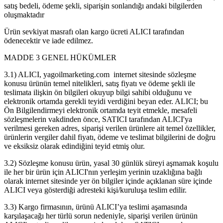
satış bedeli, ödeme şekli, siparişin sonlandığı andaki bilgilerden
oluşmaktadır
Ürün sevkiyat masrafı olan kargo ücreti ALICI tarafından
ödenecektir ve iade edilmez.
MADDE 3 GENEL HÜKÜMLER
3.1) ALICI, yagoilmarketing.com internet sitesinde sözleşme
konusu ürünün temel nitelikleri, satış fiyatı ve ödeme şekli ile
teslimata ilişkin ön bilgileri okuyup bilgi sahibi olduğunu ve
elektronik ortamda gerekli teyidi verdiğini beyan eder. ALICI; bu
Ön Bilgilendirmeyi elektronik ortamda teyit etmekle, mesafeli
sözleşmelerin vakdinden önce, SATICI tarafından ALICI'ya
verilmesi gereken adres, siparişi verilen ürünlere ait temel özellikler,
ürünlerin vergiler dahil fiyatı, ödeme ve teslimat bilgilerini de doğru
ve eksiksiz olarak edindiğini teyid etmiş olur.
3.2) Sözleşme konusu ürün, yasal 30 günlük süreyi aşmamak koşulu
ile her bir ürün için ALICI'nın yerleşim yerinin uzaklığına bağlı
olarak internet sitesinde yer ön bilgiler içinde açıklanan süre içinde
ALICI veya gösterdiği adresteki kişi/kuruluşa teslim edilir.
3.3) Kargo firmasının, ürünü ALICI’ya teslimi aşamasında
karşılaşacağı her türlü sorun nedeniyle, siparişi verilen ürünün