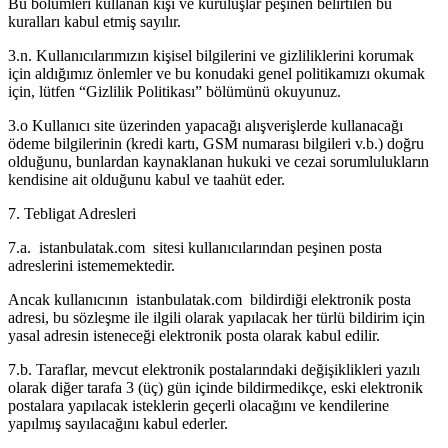
Bu bölümleri kullanan kişi ve kuruluşlar peşinen belirtilen bu
kuralları kabul etmiş sayılır.
3.n. Kullanıcılarımızın kişisel bilgilerini ve gizliliklerini korumak
için aldığımız önlemler ve bu konudaki genel politikamızı okumak
için, lütfen “Gizlilik Politikası” bölümünü okuyunuz.
3.o Kullanıcı site üzerinden yapacağı alışverişlerde kullanacağı
ödeme bilgilerinin (kredi kartı, GSM numarası bilgileri v.b.) doğru
olduğunu, bunlardan kaynaklanan hukuki ve cezai sorumlulukların
kendisine ait olduğunu kabul ve taahüt eder.
7. Tebligat Adresleri
7.a. istanbulatak.com sitesi kullanıcılarından peşinen posta
adreslerini istememektedir.
Ancak kullanıcının istanbulatak.com bildirdiği elektronik posta
adresi, bu sözleşme ile ilgili olarak yapılacak her türlü bildirim için
yasal adresin isteneceği elektronik posta olarak kabul edilir.
7.b. Taraflar, mevcut elektronik postalarındaki değişiklikleri yazılı
olarak diğer tarafa 3 (üç) gün içinde bildirmedikçe, eski elektronik
postalara yapılacak isteklerin geçerli olacağını ve kendilerine
yapılmış sayılacağını kabul ederler.