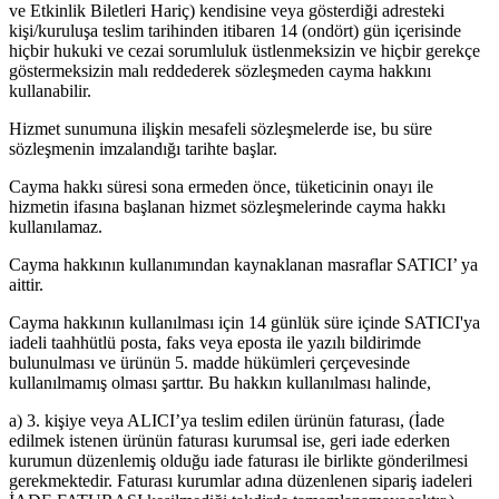
ve Etkinlik Biletleri Hariç) kendisine veya gösterdiği adresteki
kişi/kuruluşa teslim tarihinden itibaren 14 (ondört) gün içerisinde
hiçbir hukuki ve cezai sorumluluk üstlenmeksizin ve hiçbir gerekçe
göstermeksizin malı reddederek sözleşmeden cayma hakkını
kullanabilir.
Hizmet sunumuna ilişkin mesafeli sözleşmelerde ise, bu süre
sözleşmenin imzalandığı tarihte başlar.
Cayma hakkı süresi sona ermeden önce, tüketicinin onayı ile
hizmetin ifasına başlanan hizmet sözleşmelerinde cayma hakkı
kullanılamaz.
Cayma hakkının kullanımından kaynaklanan masraflar SATICI’ ya
aittir.
Cayma hakkının kullanılması için 14 günlük süre içinde SATICI'ya
iadeli taahhütlü posta, faks veya eposta ile yazılı bildirimde
bulunulması ve ürünün 5. madde hükümleri çerçevesinde
kullanılmamış olması şarttır. Bu hakkın kullanılması halinde,
a) 3. kişiye veya ALICI’ya teslim edilen ürünün faturası, (İade
edilmek istenen ürünün faturası kurumsal ise, geri iade ederken
kurumun düzenlemiş olduğu iade faturası ile birlikte gönderilmesi
gerekmektedir. Faturası kurumlar adına düzenlenen sipariş iadeleri