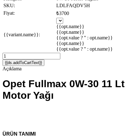
SKU:
LDLFAQDV5H
Fiyat:
₺3700
{{opt.name}}
{{opt.name}}
{{variant.name}}:
{{opt.value ? '' : opt.name}}
{{opt.name}}
{{opt.value ? '' : opt.name}}
{{ds.addToCartText}}
Açıklama
Opet Fullmax 0W-30 11 Lt
Motor Yağı
ÜRÜN TANIMI