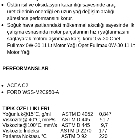
Üstün ısıl ve oksidasyon kararlılığı sayesinde araç
üreticilerinin önerdiği en uzun yağ değişim aralığı
süresince performansını korur.
Soğuk hava şartlarındaki mükemmel akıcılığı sayesinde ilk
çalışma esnasında motor parçalarının hızlı yağlanmasını
sağlayarak motoru aşınmaya karşı korur.0w-30 Opet
Fullmax 0W-30 11 Lt Motor Yağı Opet Fullmax 0W-30 11 Lt
Motor Yağı
PERFORMANSLAR
ACEA C2
FORD WSS-M2C950-A
TİPİK ÖZELLİKLERİ
Yoğunluk@15°C, g/ml ASTM D 4052 0,847
Viskozite@ 40°C, mm²/s ASTM D 445 51,7
Viskozite@100°C, mm²/s ASTM D 445 9,7
Viskozite İndeksi ASTM D 2270 177
Parlama Noktası, °C ASTM D 92 220