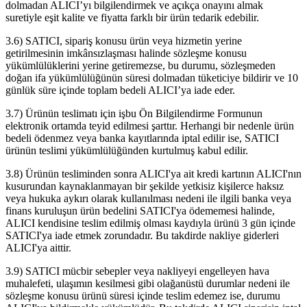
dolmadan ALICI’yı bilgilendirmek ve açıkça onayını almak
suretiyle eşit kalite ve fiyatta farklı bir ürün tedarik edebilir.
3.6) SATICI, sipariş konusu ürün veya hizmetin yerine
getirilmesinin imkânsızlaşması halinde sözleşme konusu
yükümlülüklerini yerine getiremezse, bu durumu, sözleşmeden
doğan ifa yükümlülüğünün süresi dolmadan tüketiciye bildirir ve 10
günlük süre içinde toplam bedeli ALICI’ya iade eder.
3.7) Ürünün teslimatı için işbu Ön Bilgilendirme Formunun
elektronik ortamda teyid edilmesi şarttır. Herhangi bir nedenle ürün
bedeli ödenmez veya banka kayıtlarında iptal edilir ise, SATICI
ürünün teslimi yükümlülüğünden kurtulmuş kabul edilir.
3.8) Ürünün tesliminden sonra ALICI'ya ait kredi kartının ALICI'nın
kusurundan kaynaklanmayan bir şekilde yetkisiz kişilerce haksız
veya hukuka aykırı olarak kullanılması nedeni ile ilgili banka veya
finans kuruluşun ürün bedelini SATICI'ya ödememesi halinde,
ALICI kendisine teslim edilmiş olması kaydıyla ürünü 3 gün içinde
SATICI'ya iade etmek zorundadır. Bu takdirde nakliye giderleri
ALICI'ya aittir.
3.9) SATICI mücbir sebepler veya nakliyeyi engelleyen hava
muhalefeti, ulaşımın kesilmesi gibi olağanüstü durumlar nedeni ile
sözleşme konusu ürünü süresi içinde teslim edemez ise, durumu