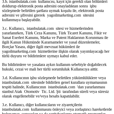
3.b. istanbulatak.com kullanıcısı, kayıt için gerekli olan bölümleri
doldurup elektronik posta adresini onayladıktan sonra işbu
sözleşmede belirtilen şartlara uymak koşulu ile, elektronik posta
adresini ve şifresini girerek yagoilmarketing.com sitesini
kullanmaya başlayabilir.
3.c. Kullanıcı, istanbulatak.com sitesi ve hizmetlerinden
yararlanırken, Türk Ceza Kanunu, Türk Ticaret Kanunu, Fikir ve
Sanat Eserleri Kanunu, Marka ve Patent Haklarının Korunması ile
ilgili Kanun Hükmünde Kararnameler ve yasal düzenlemeler,
Borçlar Yasası, diğer ilgili mevzuat hükümleri ile
yagoilmarketing.com hizmetlerine ilişkin olarak yayımlayacağı her
türlü duyuru ve bildirimlere uymayı kabul eder.
Bu bildirimlere ve yasalara aykırı kullanım sebebiyle doğabilecek
hukuki, cezai ve mali her türlü sorumluluk Kullanıcıya aittir.
3.d. Kullanıcının işbu sözleşmede belirtilen yükümlülüklere veya
istanbulatak.com sitesinde bildirilen genel kurallara uymamasının
tespiti halinde, Kullanıcının istanbulatak.com 'dan yararlanması
stanbul Atak Otomotiv Tic. Ltd. Şti tarafından süreli veya süresiz
olarak engellenebilir ve/veya hesabı kapatılabilir.
3.e. Kullanıcı, diğer kullanıcıların ve ziyaretçilerin
istanbulatak.com kullanmasını önleyici veya zorlaştırıcı hareketlerde
bulunamaz, sunucuları ya da veritabanlarını otomatik programlar