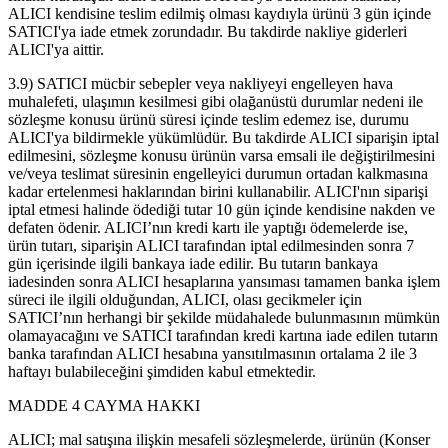
ALICI kendisine teslim edilmiş olması kaydıyla ürünü 3 gün içinde
SATICI'ya iade etmek zorundadır. Bu takdirde nakliye giderleri
ALICI'ya aittir.
3.9) SATICI mücbir sebepler veya nakliyeyi engelleyen hava
muhalefeti, ulaşımın kesilmesi gibi olağanüstü durumlar nedeni ile
sözleşme konusu ürünü süresi içinde teslim edemez ise, durumu
ALICI'ya bildirmekle yükümlüdür. Bu takdirde ALICI siparişin iptal
edilmesini, sözleşme konusu ürünün varsa emsali ile değiştirilmesini
ve/veya teslimat süresinin engelleyici durumun ortadan kalkmasına
kadar ertelenmesi haklarından birini kullanabilir. ALICI'nın siparişi
iptal etmesi halinde ödediği tutar 10 gün içinde kendisine nakden ve
defaten ödenir. ALICI’nın kredi kartı ile yaptığı ödemelerde ise,
ürün tutarı, siparişin ALICI tarafından iptal edilmesinden sonra 7
gün içerisinde ilgili bankaya iade edilir. Bu tutarın bankaya
iadesinden sonra ALICI hesaplarına yansıması tamamen banka işlem
süreci ile ilgili olduğundan, ALICI, olası gecikmeler için
SATICI’nın herhangi bir şekilde müdahalede bulunmasının mümkün
olamayacağını ve SATICI tarafından kredi kartına iade edilen tutarın
banka tarafından ALICI hesabına yansıtılmasının ortalama 2 ile 3
haftayı bulabileceğini şimdiden kabul etmektedir.
MADDE 4 CAYMA HAKKI
ALICI; mal satışına ilişkin mesafeli sözleşmelerde, ürünün (Konser