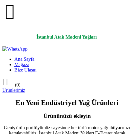

İstanbul Atak Madeni Yağları
Ana Sayfa
Mağaza
Bize Ulaşın

(0)
Ürünlerimiz
En Yeni Endüstriyel Yağ Ürünleri
Ürününüzü ekleyin
Geniş ürün portföyümüz sayesinde her türlü motor yağı ihtiyacınızı
karşılayabiliriz. İstanbul Atak Madeni Yağları E-Ticaret olarak