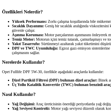
Özellikleri Nelerdir?
Yüksek Performans:
Zorlu çalışma koşullarında bile mükemm
Sıcaklık Dayanımı:
Geniş bir sıcaklık aralığında viskozitesini
güvenle çalışır.
Aşınma Koruması:
Motor parçalarının aşınmasını önleyerek m
Temiz Motor:
Motorun içini temiz tutarak, çamurlaşmayı ve to
Yakıt Tasarrufu:
Sürtünmeyi azaltarak yakıt tüketimini düşürü
DPF ve TWC Uyumluluğu:
Egzoz gazı emisyon sistemlerine z
çalışmasını sağlar.
Nerelerde Kullanılır?
Opet Fulllife DPF 5W-30, özellikle aşağıdaki araçlarda kullanılır:
Dizel Partikül Filtresi (DPF) bulunan dizel araçlar:
Binek ara
Üç Yollu Katalitik Konvertör (TWC) bulunan benzinli araç
Nasıl Kullanılır?
Yağ Değişimi:
Araç üreticisinin önerdiği periyotlarda yağ değiş
Yağ Seviyesi Kontrolü:
Motor yağı seviyesi düzenli olarak kon