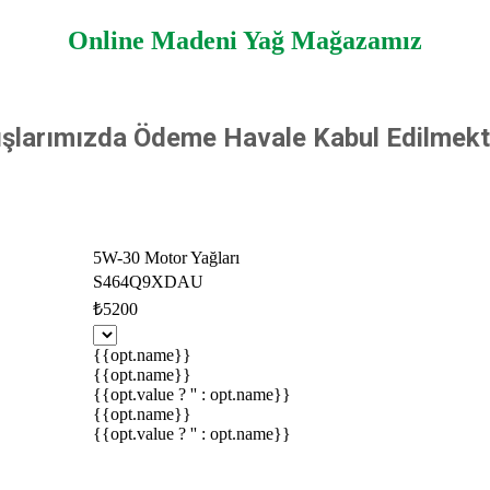
Online Madeni Yağ Mağazamız
ışlarımızda Ödeme Havale Kabul Edilmekt
5W-30 Motor Yağları
S464Q9XDAU
₺5200
{{opt.name}}
{{opt.name}}
{{opt.value ? '' : opt.name}}
{{opt.name}}
{{opt.value ? '' : opt.name}}