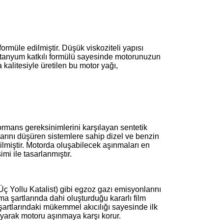
formüle edilmiştir. Düşük viskoziteli yapısı
itanyum katkılı formülü sayesinde motorunuzun
 kalitesiyle üretilen bu motor yağı,
ormans gereksinimlerini karşılayan sentetik
rını düşüren sistemlere sahip dizel ve benzin
irilmiştir. Motorda oluşabilecek aşınmaları en
imi ile tasarlanmıştır.
ç Yollu Katalist) gibi egzoz gazı emisyonlarını
şma şartlarında dahi oluşturduğu kararlı film
rtlarındaki mükemmel akıcılığı sayesinde ilk
ayarak motoru aşınmaya karşı korur.