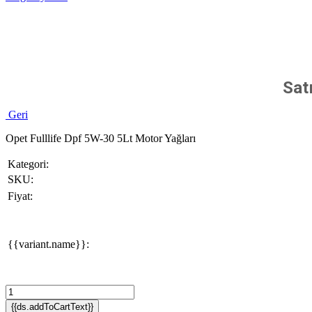
Sat
Geri
Opet Fulllife Dpf 5W-30 5Lt Motor Yağları
Kategori:
SKU:
Fiyat:
{{variant.name}}:
{{ds.addToCartText}}