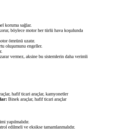
el koruma sağlar.
 korur, böylece motor her türlü hava koşulunda
otor ömrünü uzatır.
rtu oluşumunu engeller.
r.
arar vermez, aksine bu sistemlerin daha verimli
çlar, hafif ticari araçlar, kamyonetler
lar:
Binek araçlar, hafif ticari araçlar
imi yapılmalıdır.
trol edilmeli ve eksikse tamamlanmalıdır.