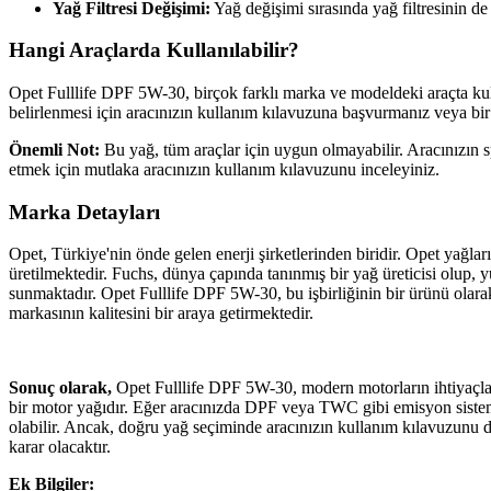
Yağ Filtresi Değişimi:
Yağ değişimi sırasında yağ filtresinin de 
Hangi Araçlarda Kullanılabilir?
Opet Fulllife DPF 5W-30, birçok farklı marka ve modeldeki araçta kull
belirlenmesi için aracınızın kullanım kılavuzuna başvurmanız veya bi
Önemli Not:
Bu yağ, tüm araçlar için uygun olmayabilir. Aracınızın 
etmek için mutlaka aracınızın kullanım kılavuzunu inceleyiniz.
Marka Detayları
Opet, Türkiye'nin önde gelen enerji şirketlerinden biridir. Opet yağları
üretilmektedir. Fuchs, dünya çapında tanınmış bir yağ üreticisi olup, y
sunmaktadır. Opet Fulllife DPF 5W-30, bu işbirliğinin bir ürünü olara
markasının kalitesini bir araya getirmektedir.
Sonuç olarak,
Opet Fulllife DPF 5W-30, modern motorların ihtiyaçlar
bir motor yağıdır. Eğer aracınızda DPF veya TWC gibi emisyon sistemle
olabilir. Ancak, doğru yağ seçiminde aracınızın kullanım kılavuzunu
karar olacaktır.
Ek Bilgiler: