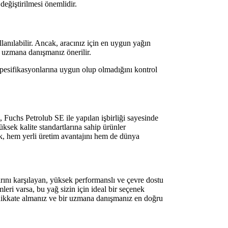
değiştirilmesi önemlidir.
anılabilir. Ancak, aracınız için en uygun yağın
r uzmana danışmanız önerilir.
spesifikasyonlarına uygun olup olmadığını kontrol
, Fuchs Petrolub SE ile yapılan işbirliği sayesinde
üksek kalite standartlarına sahip ürünler
k, hem yerli üretim avantajını hem de dünya
ını karşılayan, yüksek performanslı ve çevre dostu
ri varsa, bu yağ sizin için ideal bir seçenek
 dikkate almanız ve bir uzmana danışmanız en doğru