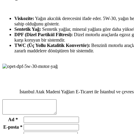
Viskozite:
Yağın akıcılık derecesini ifade eder. 5W-30, yağın h
sahip olduğunu gösterir.
Sentetik Yağ:
Sentetik yağlar, mineral yağlara göre daha yüks
DPF (Dizel Partikül Filtresi):
Dizel motorlu araçlarda egzoz ga
karşı koruyan bir sistemdir.
TWC (Üç Yollu Katalitik Konvertör):
Benzinli motorlu araçl
zararlı maddelere dönüştüren bir sistemdir.
İstanbul Atak Madeni Yağları E-Ticaret ile İstanbul ve çevre
Ad
*
E-posta
*