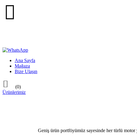

Ana Sayfa
Mağaza
Bize Ulaşın

(0)
Ürünlerimiz
Geniş ürün portföyümüz sayesinde her türlü motor ya