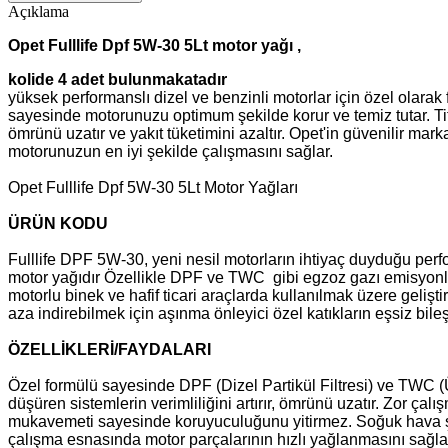
Açıklama
Opet Fulllife Dpf 5W-30 5Lt motor yağı ,
kolide 4 adet bulunmakatadır
yüksek performanslı dizel ve benzinli motorlar için özel olarak 
sayesinde motorunuzu optimum şekilde korur ve temiz tutar. T
ömrünü uzatır ve yakıt tüketimini azaltır. Opet'in güvenilir marka
motorunuzun en iyi şekilde çalışmasını sağlar.
Opet Fulllife Dpf 5W-30 5Lt Motor Yağları
ÜRÜN KODU
Fulllife DPF 5W-30, yeni nesil motorların ihtiyaç duyduğu perf
motor yağıdır Özellikle DPF ve TWC gibi egzoz gazı emisyonla
motorlu binek ve hafif ticari araçlarda kullanılmak üzere gelişt
aza indirebilmek için aşınma önleyici özel katıkların eşsiz bileş
ÖZELLİKLERİ/FAYDALARI
Özel formülü sayesinde DPF (Dizel Partikül Filtresi) ve TWC (Ü
düşüren sistemlerin verimliliğini artırır, ömrünü uzatır. Zor çalı
mukavemeti sayesinde koruyuculuğunu yitirmez. Soğuk hava şa
çalışma esnasında motor parçalarının hızlı yağlanmasını sağl