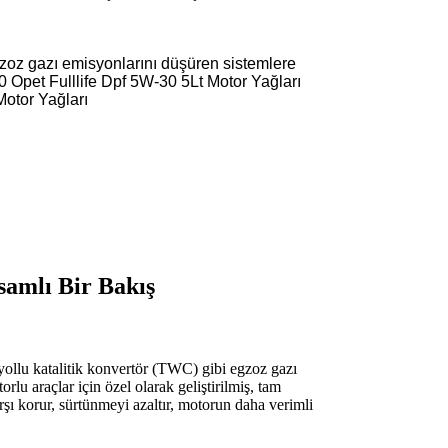
egzoz gazı emisyonlarını düşüren sistemlere
-30 Opet Fulllife Dpf 5W-30 5Lt Motor Yağları
Motor Yağları
samlı Bir Bakış
 yollu katalitik konvertör (TWC) gibi egzoz gazı
lu araçlar için özel olarak geliştirilmiş, tam
rşı korur, sürtünmeyi azaltır, motorun daha verimli