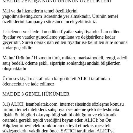
MADDE 2 SATIŞA KONU ÜRÜNÜN ÖZELLİKLERİ
Mal ya da hizmetlerin temel özelliklerini
yagoilmarketing.com adresinde yer almaktadır. Ürünün temel
özelliklerini kampanya süresince inceleyebilirsiniz.
Listelenen ve sitede ilan edilen fiyatlar satış fiyatıdır. İlan edilen
fiyatlar ve vaatler güncelleme yapılana ve değiştirilene kadar
geçerlidir. Süreli olarak ilan edilen fiyatlar ise belirtilen süre sonuna
kadar geçerlidir.
Malın/ Ürünün / Hizmetin türü, miktarı, marka/modeli, rengi, adedi,
satış bedeli, ödeme şekli, siparişin sonlandığı andaki bilgilerden
oluşmaktadır
Ürün sevkiyat masrafı olan kargo ücreti ALICI tarafından
ödenecektir ve iade edilmez.
MADDE 3 GENEL HÜKÜMLER
3.1) ALICI, istanbulatak.com internet sitesinde sözleşme konusu
ürünün temel nitelikleri, satış fiyatı ve ödeme şekli ile teslimata
ilişkin ön bilgileri okuyup bilgi sahibi olduğunu ve elektronik
ortamda gerekli teyidi verdiğini beyan eder. ALICI; bu Ön
Bilgilendirmeyi elektronik ortamda teyit etmekle, mesafeli
sözleşmelerin vakdinden önce, SATICI tarafından ALICI'ya