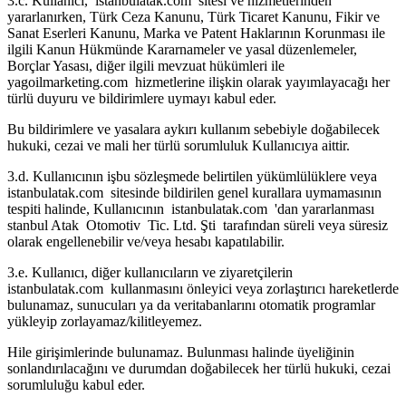
3.c. Kullanıcı, istanbulatak.com sitesi ve hizmetlerinden
yararlanırken, Türk Ceza Kanunu, Türk Ticaret Kanunu, Fikir ve
Sanat Eserleri Kanunu, Marka ve Patent Haklarının Korunması ile
ilgili Kanun Hükmünde Kararnameler ve yasal düzenlemeler,
Borçlar Yasası, diğer ilgili mevzuat hükümleri ile
yagoilmarketing.com hizmetlerine ilişkin olarak yayımlayacağı her
türlü duyuru ve bildirimlere uymayı kabul eder.
Bu bildirimlere ve yasalara aykırı kullanım sebebiyle doğabilecek
hukuki, cezai ve mali her türlü sorumluluk Kullanıcıya aittir.
3.d. Kullanıcının işbu sözleşmede belirtilen yükümlülüklere veya
istanbulatak.com sitesinde bildirilen genel kurallara uymamasının
tespiti halinde, Kullanıcının istanbulatak.com 'dan yararlanması
stanbul Atak Otomotiv Tic. Ltd. Şti tarafından süreli veya süresiz
olarak engellenebilir ve/veya hesabı kapatılabilir.
3.e. Kullanıcı, diğer kullanıcıların ve ziyaretçilerin
istanbulatak.com kullanmasını önleyici veya zorlaştırıcı hareketlerde
bulunamaz, sunucuları ya da veritabanlarını otomatik programlar
yükleyip zorlayamaz/kilitleyemez.
Hile girişimlerinde bulunamaz. Bulunması halinde üyeliğinin
sonlandırılacağını ve durumdan doğabilecek her türlü hukuki, cezai
sorumluluğu kabul eder.