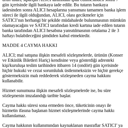
gün içerisinde ilgili bankaya iade edilir. Bu tutarın bankaya
iadesinden sonra ALICI hesaplarına yansıması tamamen banka işlem
süreci ile ilgili olduğundan, ALICI, olası gecikmeler için
SATICI’nın herhangi bir şekilde müdahalede bulunmasının mümkün
olamayacağını ve SATICI tarafından kredi kartına iade edilen tutarın
banka tarafından ALICI hesabına yansıtılmasının ortalama 2 ile 3
haftayı bulabileceğini şimdiden kabul etmektedir.
MADDE 4 CAYMA HAKKI
ALICI; mal satışına ilişkin mesafeli sözleşmelerde, ürünün (Konser
ve Etkinlik Biletleri Hariç) kendisine veya gösterdiği adresteki
kişi/kuruluşa teslim tarihinden itibaren 14 (ondört) gün içerisinde
hiçbir hukuki ve cezai sorumluluk üstlenmeksizin ve hiçbir gerekçe
göstermeksizin malı reddederek sözleşmeden cayma hakkını
kullanabilir.
Hizmet sunumuna ilişkin mesafeli sözleşmelerde ise, bu süre
sözleşmenin imzalandığı tarihte başlar.
Cayma hakkı süresi sona ermeden önce, tüketicinin onayı ile
hizmetin ifasına başlanan hizmet sözleşmelerinde cayma hakkı
kullanılamaz.
Cayma hakkının kullanımından kaynaklanan masraflar SATICI’ ya