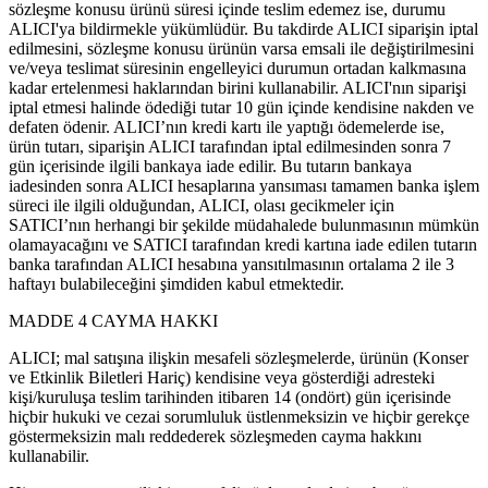
sözleşme konusu ürünü süresi içinde teslim edemez ise, durumu
ALICI'ya bildirmekle yükümlüdür. Bu takdirde ALICI siparişin iptal
edilmesini, sözleşme konusu ürünün varsa emsali ile değiştirilmesini
ve/veya teslimat süresinin engelleyici durumun ortadan kalkmasına
kadar ertelenmesi haklarından birini kullanabilir. ALICI'nın siparişi
iptal etmesi halinde ödediği tutar 10 gün içinde kendisine nakden ve
defaten ödenir. ALICI’nın kredi kartı ile yaptığı ödemelerde ise,
ürün tutarı, siparişin ALICI tarafından iptal edilmesinden sonra 7
gün içerisinde ilgili bankaya iade edilir. Bu tutarın bankaya
iadesinden sonra ALICI hesaplarına yansıması tamamen banka işlem
süreci ile ilgili olduğundan, ALICI, olası gecikmeler için
SATICI’nın herhangi bir şekilde müdahalede bulunmasının mümkün
olamayacağını ve SATICI tarafından kredi kartına iade edilen tutarın
banka tarafından ALICI hesabına yansıtılmasının ortalama 2 ile 3
haftayı bulabileceğini şimdiden kabul etmektedir.
MADDE 4 CAYMA HAKKI
ALICI; mal satışına ilişkin mesafeli sözleşmelerde, ürünün (Konser
ve Etkinlik Biletleri Hariç) kendisine veya gösterdiği adresteki
kişi/kuruluşa teslim tarihinden itibaren 14 (ondört) gün içerisinde
hiçbir hukuki ve cezai sorumluluk üstlenmeksizin ve hiçbir gerekçe
göstermeksizin malı reddederek sözleşmeden cayma hakkını
kullanabilir.