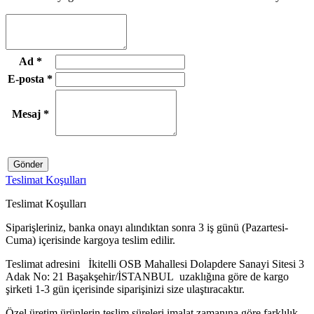
Ad
*
E-posta
*
Mesaj
*
Gönder
Teslimat Koşulları
Teslimat Koşulları
Siparişleriniz, banka onayı alındıktan sonra 3 iş günü (Pazartesi-
Cuma) içerisinde kargoya teslim edilir.
Teslimat adresini İkitelli OSB Mahallesi Dolapdere Sanayi Sitesi 3
Adak No: 21 Başakşehir/İSTANBUL uzaklığına göre de kargo
şirketi 1-3 gün içerisinde siparişinizi size ulaştıracaktır.
Özel üretim ürünlerin teslim süreleri imalat zamanına göre farklılık