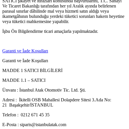
SATICI şikâyet ve itirazları konusunda başvurularını, T.C. Sanayi
Ve Ticaret Bakanlığı tarafından her yıl Aralık ayında belirlenen
parasal sınırlar dâhilinde mal veya hizmeti satın aldığı veya
ikametgâhının bulunduğu yerdeki tüketici sorunları hakem heyetine
veya tüketici mahkemesine yapabilir.
İşbu Ön Bilgilendirme ticari amaçlarla yapılmaktadır.
Garanti ve İade Koşulları
Garanti ve İade Koşulları
MADDE 1 SATICI BİLGİLERİ
MADDE 1.1 – SATICI
Ünvanı : İstanbul Atak Otomotiv Tic. Ltd. Şti.
Adresi : İkitelli OSB Mahallesi Dolapdere Sitesi 3.Ada No:
21 Başakşehir/İSTANBUL
Telefon : 0212 671 45 35
E-Posta : siparis@istanbulatak.com