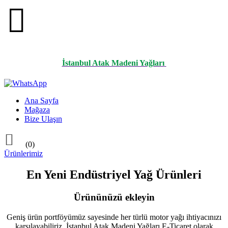

İstanbul Atak Madeni Yağları
Ana Sayfa
Mağaza
Bize Ulaşın

(0)
Ürünlerimiz
En Yeni Endüstriyel Yağ Ürünleri
Ürününüzü ekleyin
Geniş ürün portföyümüz sayesinde her türlü motor yağı ihtiyacınızı
karşılayabiliriz. İstanbul Atak Madeni Yağları E-Ticaret olarak