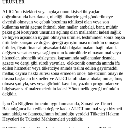
ÜRÜNLER
ALICI’nın istekleri veya açıkça onun kişisel ihtiyaçları
doğrultusunda hazırlanan, niteliği itibariyle geri gönderilmeye
elverişli olmayan ve çabuk bozulma tehlikesi olan veya son
kullanma tarihi geçme ihtimali olan mallar, ambalaj, bant, mühür,
paket gibi koruyucu unsurları açılmış olan mallardan; iadesi sağlık
ve hijyen açısından uygun olmayan ürünler, tesliminden sonra başka
ürünlerle karışan ve doğası gereği ayrıştırılması mümkün olmayan
ürünler, fiyatı finansal piyasalardaki dalgalanmalara bağlı olarak
değişen ve satıcı veya sağlayıcının kontrolünde olmayan mal veya
hizmetler, abonelik sözleşmesi kapsamında sağlananlar dışında,
gazete ve dergi gibi süreli yayınlar, elektronik ortamda anında ifa
edilen hizmetler veya tüketiciye anında teslim edilen gayrimaddi
mallar, cayma hakkı süresi sona ermeden önce, tüketicinin onayı ile
ifasına başlanan hizmetler ve ALICI tarafından ambalajının açılmış
olması şartıyla, ses veya görüntü kayıtları, yazılım programları ve
bilgisayar sarf malzemelerinin iadesi Yönetmelik gereği mümkün
değildir.
İşbu Ön Bilgilendirmenin uygulanmasında, Sanayi ve Ticaret
Bakanlığınca ilan edilen değere kadar ALICI’nın mal veya hizmeti
satın aldığı ve ikametgahının bulunduğu yerdeki Tüketici Hakem
Heyetleri ile Tüketici Mahkemeleri yetkilidir.