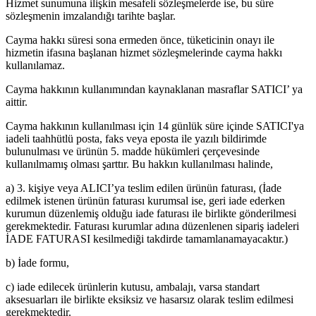
Hizmet sunumuna ilişkin mesafeli sözleşmelerde ise, bu süre
sözleşmenin imzalandığı tarihte başlar.
Cayma hakkı süresi sona ermeden önce, tüketicinin onayı ile
hizmetin ifasına başlanan hizmet sözleşmelerinde cayma hakkı
kullanılamaz.
Cayma hakkının kullanımından kaynaklanan masraflar SATICI’ ya
aittir.
Cayma hakkının kullanılması için 14 günlük süre içinde SATICI'ya
iadeli taahhütlü posta, faks veya eposta ile yazılı bildirimde
bulunulması ve ürünün 5. madde hükümleri çerçevesinde
kullanılmamış olması şarttır. Bu hakkın kullanılması halinde,
a) 3. kişiye veya ALICI’ya teslim edilen ürünün faturası, (İade
edilmek istenen ürünün faturası kurumsal ise, geri iade ederken
kurumun düzenlemiş olduğu iade faturası ile birlikte gönderilmesi
gerekmektedir. Faturası kurumlar adına düzenlenen sipariş iadeleri
İADE FATURASI kesilmediği takdirde tamamlanamayacaktır.)
b) İade formu,
c) iade edilecek ürünlerin kutusu, ambalajı, varsa standart
aksesuarları ile birlikte eksiksiz ve hasarsız olarak teslim edilmesi
gerekmektedir.