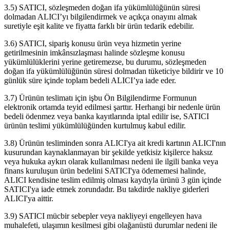
3.5) SATICI, sözleşmeden doğan ifa yükümlülüğünün süresi
dolmadan ALICI’yı bilgilendirmek ve açıkça onayını almak
suretiyle eşit kalite ve fiyatta farklı bir ürün tedarik edebilir.
3.6) SATICI, sipariş konusu ürün veya hizmetin yerine
getirilmesinin imkânsızlaşması halinde sözleşme konusu
yükümlülüklerini yerine getiremezse, bu durumu, sözleşmeden
doğan ifa yükümlülüğünün süresi dolmadan tüketiciye bildirir ve 10
günlük süre içinde toplam bedeli ALICI’ya iade eder.
3.7) Ürünün teslimatı için işbu Ön Bilgilendirme Formunun
elektronik ortamda teyid edilmesi şarttır. Herhangi bir nedenle ürün
bedeli ödenmez veya banka kayıtlarında iptal edilir ise, SATICI
ürünün teslimi yükümlülüğünden kurtulmuş kabul edilir.
3.8) Ürünün tesliminden sonra ALICI'ya ait kredi kartının ALICI'nın
kusurundan kaynaklanmayan bir şekilde yetkisiz kişilerce haksız
veya hukuka aykırı olarak kullanılması nedeni ile ilgili banka veya
finans kuruluşun ürün bedelini SATICI'ya ödememesi halinde,
ALICI kendisine teslim edilmiş olması kaydıyla ürünü 3 gün içinde
SATICI'ya iade etmek zorundadır. Bu takdirde nakliye giderleri
ALICI'ya aittir.
3.9) SATICI mücbir sebepler veya nakliyeyi engelleyen hava
muhalefeti, ulaşımın kesilmesi gibi olağanüstü durumlar nedeni ile