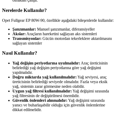
olmadan çalışır.
Nerelerde Kullanılır?
Opet Fullgear EP 80W-90, özellikle aşağıdaki bileşenlerde kullanılır:
Şanzımanlar:
Manuel şanzımanlar, diferansiyeller
Akslar:
Araçların hareketini sağlayan aks sistemleri
Transmisyonlar:
Gücün motordan tekerleklere aktarılmasını
sağlayan sistemler
Nasıl Kullanılır?
Yağ değişim periyotlarına uyulmalıdır:
Araç üreticisinin
belirlediği yağ değişim periyotlarına göre yağ değişimi
yapılmalıdır.
Doğru miktarda yağ kullanılmalıdır:
Yağ seviyesi, araç
üreticisinin belirlediği seviyede olmalıdır. Fazla veya eksik
yağ, sistemin zarar görmesine neden olabilir.
Uygun yağ filtresi kullanılmalıdır:
Yağ değişimi sırasında
yağ filtresinin de değiştirilmesi önemlidir.
Güvenlik önlemleri alınmalıdır:
Yağ değişimi sırasında
yanıcı ve buharlaşabilir olduğu için güvenlik önlemlerine
dikkat edilmelidir.