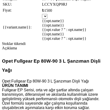
SKU:
LCCYXQP9RJ
Fiyat:
₺1500
{{opt.name}}
{{opt.name}}
{{variant.name}}:
{{opt.value ? '' : opt.name}}
{{opt.name}}
{{opt.value ? '' : opt.name}}
Stoklar tükendi
Açıklama
Opet Fullgear Ep 80W-90 3 L Şanzıman Dişli
Yağı
Opet Fullgear Ep 80W-90 3 L Şanzıman Dişli Yağı
ÜRÜN TANIMI
Fullgear EP Serisi, orta ve ağır şartlar altında çalışan
transmisyon, diferansiyel ve akslarda kullanılmak üzere
geliştirilmiş yüksek performanslı otomotiv dişli yağlarıdır.
Özel formülü sayesinde ağır çalışma koşullarında
oluşabilecek aşınmalara karşı etkin koruma sağlar.