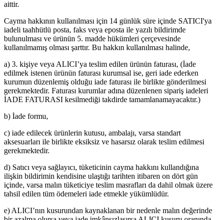
aittir.
Cayma hakkının kullanılması için 14 günlük süre içinde SATICI'ya
iadeli taahhütlü posta, faks veya eposta ile yazılı bildirimde
bulunulması ve ürünün 5. madde hükümleri çerçevesinde
kullanılmamış olması şarttır. Bu hakkın kullanılması halinde,
a) 3. kişiye veya ALICI’ya teslim edilen ürünün faturası, (İade
edilmek istenen ürünün faturası kurumsal ise, geri iade ederken
kurumun düzenlemiş olduğu iade faturası ile birlikte gönderilmesi
gerekmektedir. Faturası kurumlar adına düzenlenen sipariş iadeleri
İADE FATURASI kesilmediği takdirde tamamlanamayacaktır.)
b) İade formu,
c) iade edilecek ürünlerin kutusu, ambalajı, varsa standart
aksesuarları ile birlikte eksiksiz ve hasarsız olarak teslim edilmesi
gerekmektedir.
d) Satıcı veya sağlayıcı, tüketicinin cayma hakkını kullandığına
ilişkin bildirimin kendisine ulaştığı tarihten itibaren on dört gün
içinde, varsa malın tüketiciye teslim masrafları da dahil olmak üzere
tahsil edilen tüm ödemeleri iade etmekle yükümlüdür.
e) ALICI’nın kusurundan kaynaklanan bir nedenle malın değerinde
bir azalma olursa veya iade imkânsızlaşırsa ALICI kusuru oranında