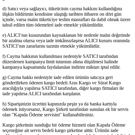
d) Satıcı veya sağlayıcı, tüketicinin cayma hakkını kullandığına
ilişkin bildirimin kendisine ulaştığı tarihten itibaren on dört gün
içinde, varsa malın tüketiciye teslim masrafları da dahil olmak üzere
tahsil edilen tüm ödemeleri iade etmekle yükümlüdür.
e) ALICI’nın kusurundan kaynaklanan bir nedenle malın değerinde
bir azalma olursa veya iade imkânsızlaşırsa ALICI kusuru oranında
SATICI’nın zararlarını tazmin etmekle yükümlüdür.
f) Cayma hakkının kullanılması nedeniyle SATICI tarafından
düzenlenen kampanya limit tutarının altına düşülmesi halinde
kampanya kapsamında faydalanılan indirim miktarı iptal edilir.
g) Cayma hakkı nedeniyle iade edilen ürünün satıcıya geri
gönderilirken ödenen kargo bedeli Aras Kargo ve Sürat Kargo
aracılığıyla yapılırsa SATICI tarafından, diğer kargo firmaları ile
iade yapılırsa ALICI tarafından karşılanır.
h) Siparişinizin ücretini kapınızda peşin ya da banka kartıyla
ödemek istiyorsanız, Kargo Şirketi tarafından sunulan ek bir servis
olan "Kapıda Ödeme servisini" kullanabilirsiniz.
Kargo şirketinin sunduğu bir ödeme hizmeti olan Kapıda Ödeme
seçeneğine ait servis bedeli kargo şirketine aittir. Ürünün iade