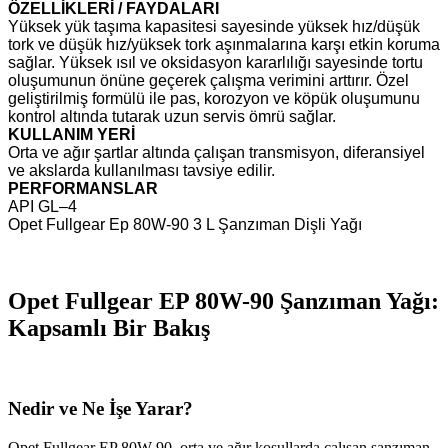
ÖZELLİKLERİ / FAYDALARI
Yüksek yük taşıma kapasitesi sayesinde yüksek hız/düşük
tork ve düşük hız/yüksek tork aşınmalarına karşı etkin koruma
sağlar. Yüksek ısıl ve oksidasyon kararlılığı sayesinde tortu
oluşumunun önüne geçerek çalışma verimini arttırır. Özel
geliştirilmiş formülü ile pas, korozyon ve köpük oluşumunu
kontrol altında tutarak uzun servis ömrü sağlar.
KULLANIM YERİ
Orta ve ağır şartlar altında çalışan transmisyon, diferansiyel
ve akslarda kullanılması tavsiye edilir.
PERFORMANSLAR
API GL–4
Opet Fullgear Ep 80W-90 3 L Şanzıman Dişli Yağı
Opet Fullgear EP 80W-90 Şanzıman Yağı:
Kapsamlı Bir Bakış
Nedir ve Ne İşe Yarar?
Opet Fullgear EP 80W-90, orta ve ağır koşullarda çalışan şanzıman,