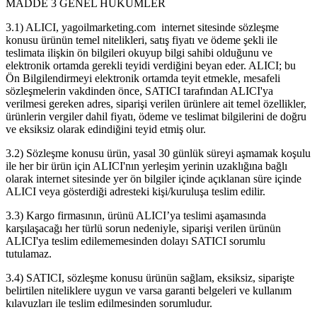
MADDE 3 GENEL HÜKÜMLER
3.1) ALICI, yagoilmarketing.com internet sitesinde sözleşme
konusu ürünün temel nitelikleri, satış fiyatı ve ödeme şekli ile
teslimata ilişkin ön bilgileri okuyup bilgi sahibi olduğunu ve
elektronik ortamda gerekli teyidi verdiğini beyan eder. ALICI; bu
Ön Bilgilendirmeyi elektronik ortamda teyit etmekle, mesafeli
sözleşmelerin vakdinden önce, SATICI tarafından ALICI'ya
verilmesi gereken adres, siparişi verilen ürünlere ait temel özellikler,
ürünlerin vergiler dahil fiyatı, ödeme ve teslimat bilgilerini de doğru
ve eksiksiz olarak edindiğini teyid etmiş olur.
3.2) Sözleşme konusu ürün, yasal 30 günlük süreyi aşmamak koşulu
ile her bir ürün için ALICI'nın yerleşim yerinin uzaklığına bağlı
olarak internet sitesinde yer ön bilgiler içinde açıklanan süre içinde
ALICI veya gösterdiği adresteki kişi/kuruluşa teslim edilir.
3.3) Kargo firmasının, ürünü ALICI’ya teslimi aşamasında
karşılaşacağı her türlü sorun nedeniyle, siparişi verilen ürünün
ALICI'ya teslim edilememesinden dolayı SATICI sorumlu
tutulamaz.
3.4) SATICI, sözleşme konusu ürünün sağlam, eksiksiz, siparişte
belirtilen niteliklere uygun ve varsa garanti belgeleri ve kullanım
kılavuzları ile teslim edilmesinden sorumludur.