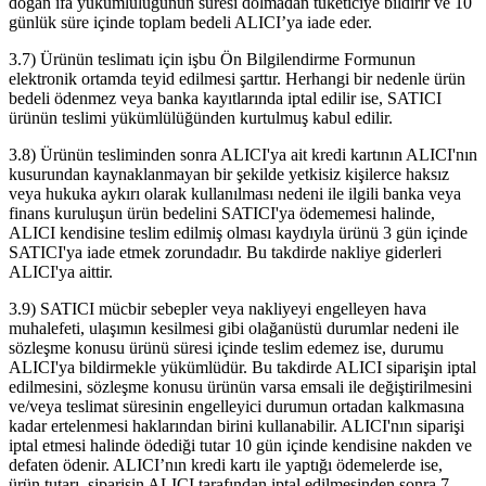
doğan ifa yükümlülüğünün süresi dolmadan tüketiciye bildirir ve 10
günlük süre içinde toplam bedeli ALICI’ya iade eder.
3.7) Ürünün teslimatı için işbu Ön Bilgilendirme Formunun
elektronik ortamda teyid edilmesi şarttır. Herhangi bir nedenle ürün
bedeli ödenmez veya banka kayıtlarında iptal edilir ise, SATICI
ürünün teslimi yükümlülüğünden kurtulmuş kabul edilir.
3.8) Ürünün tesliminden sonra ALICI'ya ait kredi kartının ALICI'nın
kusurundan kaynaklanmayan bir şekilde yetkisiz kişilerce haksız
veya hukuka aykırı olarak kullanılması nedeni ile ilgili banka veya
finans kuruluşun ürün bedelini SATICI'ya ödememesi halinde,
ALICI kendisine teslim edilmiş olması kaydıyla ürünü 3 gün içinde
SATICI'ya iade etmek zorundadır. Bu takdirde nakliye giderleri
ALICI'ya aittir.
3.9) SATICI mücbir sebepler veya nakliyeyi engelleyen hava
muhalefeti, ulaşımın kesilmesi gibi olağanüstü durumlar nedeni ile
sözleşme konusu ürünü süresi içinde teslim edemez ise, durumu
ALICI'ya bildirmekle yükümlüdür. Bu takdirde ALICI siparişin iptal
edilmesini, sözleşme konusu ürünün varsa emsali ile değiştirilmesini
ve/veya teslimat süresinin engelleyici durumun ortadan kalkmasına
kadar ertelenmesi haklarından birini kullanabilir. ALICI'nın siparişi
iptal etmesi halinde ödediği tutar 10 gün içinde kendisine nakden ve
defaten ödenir. ALICI’nın kredi kartı ile yaptığı ödemelerde ise,
ürün tutarı, siparişin ALICI tarafından iptal edilmesinden sonra 7