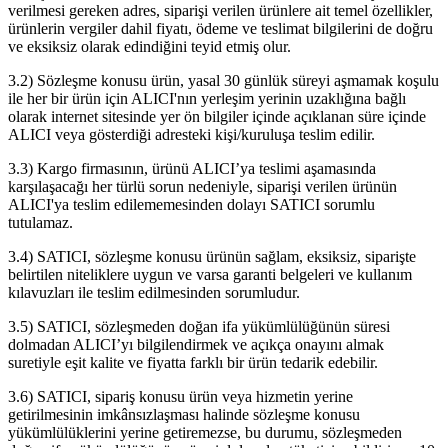
verilmesi gereken adres, siparişi verilen ürünlere ait temel özellikler,
ürünlerin vergiler dahil fiyatı, ödeme ve teslimat bilgilerini de doğru
ve eksiksiz olarak edindiğini teyid etmiş olur.
3.2) Sözleşme konusu ürün, yasal 30 günlük süreyi aşmamak koşulu
ile her bir ürün için ALICI'nın yerleşim yerinin uzaklığına bağlı
olarak internet sitesinde yer ön bilgiler içinde açıklanan süre içinde
ALICI veya gösterdiği adresteki kişi/kuruluşa teslim edilir.
3.3) Kargo firmasının, ürünü ALICI’ya teslimi aşamasında
karşılaşacağı her türlü sorun nedeniyle, siparişi verilen ürünün
ALICI'ya teslim edilememesinden dolayı SATICI sorumlu
tutulamaz.
3.4) SATICI, sözleşme konusu ürünün sağlam, eksiksiz, siparişte
belirtilen niteliklere uygun ve varsa garanti belgeleri ve kullanım
kılavuzları ile teslim edilmesinden sorumludur.
3.5) SATICI, sözleşmeden doğan ifa yükümlülüğünün süresi
dolmadan ALICI’yı bilgilendirmek ve açıkça onayını almak
suretiyle eşit kalite ve fiyatta farklı bir ürün tedarik edebilir.
3.6) SATICI, sipariş konusu ürün veya hizmetin yerine
getirilmesinin imkânsızlaşması halinde sözleşme konusu
yükümlülüklerini yerine getiremezse, bu durumu, sözleşmeden