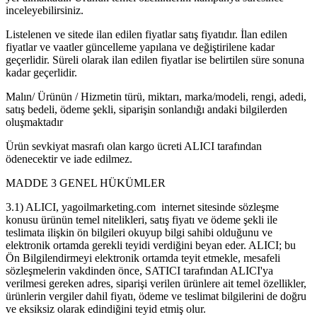
inceleyebilirsiniz.
Listelenen ve sitede ilan edilen fiyatlar satış fiyatıdır. İlan edilen
fiyatlar ve vaatler güncelleme yapılana ve değiştirilene kadar
geçerlidir. Süreli olarak ilan edilen fiyatlar ise belirtilen süre sonuna
kadar geçerlidir.
Malın/ Ürünün / Hizmetin türü, miktarı, marka/modeli, rengi, adedi,
satış bedeli, ödeme şekli, siparişin sonlandığı andaki bilgilerden
oluşmaktadır
Ürün sevkiyat masrafı olan kargo ücreti ALICI tarafından
ödenecektir ve iade edilmez.
MADDE 3 GENEL HÜKÜMLER
3.1) ALICI, yagoilmarketing.com internet sitesinde sözleşme
konusu ürünün temel nitelikleri, satış fiyatı ve ödeme şekli ile
teslimata ilişkin ön bilgileri okuyup bilgi sahibi olduğunu ve
elektronik ortamda gerekli teyidi verdiğini beyan eder. ALICI; bu
Ön Bilgilendirmeyi elektronik ortamda teyit etmekle, mesafeli
sözleşmelerin vakdinden önce, SATICI tarafından ALICI'ya
verilmesi gereken adres, siparişi verilen ürünlere ait temel özellikler,
ürünlerin vergiler dahil fiyatı, ödeme ve teslimat bilgilerini de doğru
ve eksiksiz olarak edindiğini teyid etmiş olur.