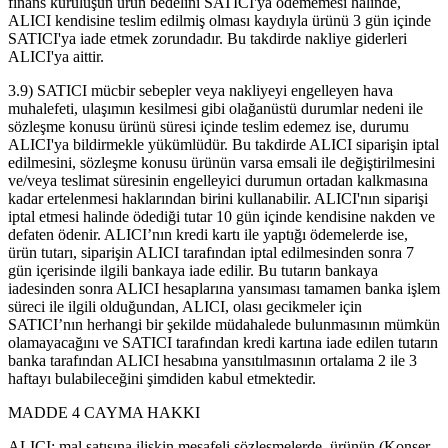
finans kuruluşun ürün bedelini SATICI'ya ödememesi halinde,
ALICI kendisine teslim edilmiş olması kaydıyla ürünü 3 gün içinde
SATICI'ya iade etmek zorundadır. Bu takdirde nakliye giderleri
ALICI'ya aittir.
3.9) SATICI mücbir sebepler veya nakliyeyi engelleyen hava
muhalefeti, ulaşımın kesilmesi gibi olağanüstü durumlar nedeni ile
sözleşme konusu ürünü süresi içinde teslim edemez ise, durumu
ALICI'ya bildirmekle yükümlüdür. Bu takdirde ALICI siparişin iptal
edilmesini, sözleşme konusu ürünün varsa emsali ile değiştirilmesini
ve/veya teslimat süresinin engelleyici durumun ortadan kalkmasına
kadar ertelenmesi haklarından birini kullanabilir. ALICI'nın siparişi
iptal etmesi halinde ödediği tutar 10 gün içinde kendisine nakden ve
defaten ödenir. ALICI’nın kredi kartı ile yaptığı ödemelerde ise,
ürün tutarı, siparişin ALICI tarafından iptal edilmesinden sonra 7
gün içerisinde ilgili bankaya iade edilir. Bu tutarın bankaya
iadesinden sonra ALICI hesaplarına yansıması tamamen banka işlem
süreci ile ilgili olduğundan, ALICI, olası gecikmeler için
SATICI’nın herhangi bir şekilde müdahalede bulunmasının mümkün
olamayacağını ve SATICI tarafından kredi kartına iade edilen tutarın
banka tarafından ALICI hesabına yansıtılmasının ortalama 2 ile 3
haftayı bulabileceğini şimdiden kabul etmektedir.
MADDE 4 CAYMA HAKKI
ALICI; mal satışına ilişkin mesafeli sözleşmelerde, ürünün (Konser