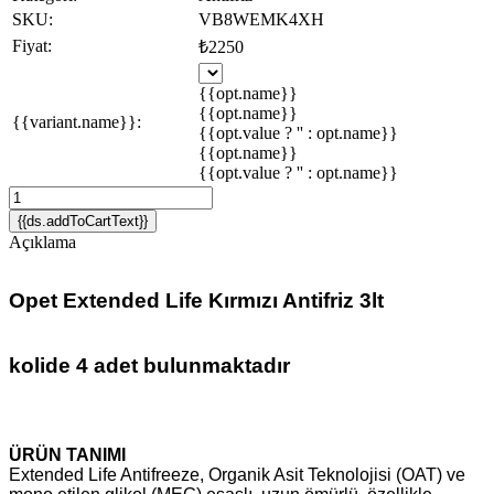
SKU:
VB8WEMK4XH
Fiyat:
₺2250
{{opt.name}}
{{opt.name}}
{{variant.name}}:
{{opt.value ? '' : opt.name}}
{{opt.name}}
{{opt.value ? '' : opt.name}}
{{ds.addToCartText}}
Açıklama
Opet Extended Life Kırmızı Antifriz 3lt
kolide 4 adet bulunmaktadır
ÜRÜN TANIMI
Extended Life Antifreeze, Organik Asit Teknolojisi (OAT) ve