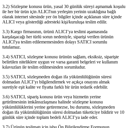
3.2) Sözleşme konusu ürün, yasal 30 günlük süreyi aşmamak koşulu
ile her bir ürün için ALICI'nın yerleşim yerinin uzaklığına bağlı
olarak internet sitesinde yer ön bilgiler içinde açıklanan süre içinde
ALICI veya gösterdiği adresteki kişi/kuruluşa teslim edilir.
3.3) Kargo firmasının, ürünü ALICI’ya teslimi aşamasında
karşılaşacağı her türlü sorun nedeniyle, siparişi verilen ürünün
ALICI'ya teslim edilememesinden dolayı SATICI sorumlu
tutulamaz.
3.4) SATICI, sözleşme konusu ürünün sağlam, eksiksiz, siparişte
belirtilen niteliklere uygun ve varsa garanti belgeleri ve kullanım
kılavuzları ile teslim edilmesinden sorumludur.
3.5) SATICI, sözleşmeden doğan ifa yükümlülüğünün süresi
dolmadan ALICI’yı bilgilendirmek ve açıkça onayını almak
suretiyle eşit kalite ve fiyatta farklı bir ürün tedarik edebilir.
3.6) SATICI, sipariş konusu ürün veya hizmetin yerine
getirilmesinin imkânsızlaşması halinde sözleşme konusu
yükümlülüklerini yerine getiremezse, bu durumu, sözleşmeden
doğan ifa yükümlülüğünün süresi dolmadan tüketiciye bildirir ve 10
günlük süre içinde toplam bedeli ALICI’ya iade eder.
3.7) Ürünün teslimatı için işbu Ön Bilgilendirme Formunun