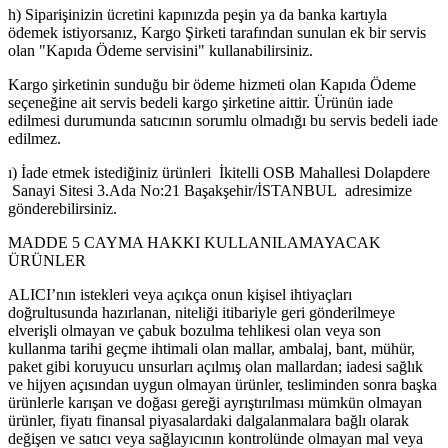
h) Siparişinizin ücretini kapınızda peşin ya da banka kartıyla
ödemek istiyorsanız, Kargo Şirketi tarafından sunulan ek bir servis
olan "Kapıda Ödeme servisini" kullanabilirsiniz.
Kargo şirketinin sunduğu bir ödeme hizmeti olan Kapıda Ödeme
seçeneğine ait servis bedeli kargo şirketine aittir. Ürünün iade
edilmesi durumunda satıcının sorumlu olmadığı bu servis bedeli iade
edilmez.
ı) İade etmek istediğiniz ürünleri İkitelli OSB Mahallesi Dolapdere
Sanayi Sitesi 3.Ada No:21 Başakşehir/İSTANBUL adresimize
gönderebilirsiniz.
MADDE 5 CAYMA HAKKI KULLANILAMAYACAK
ÜRÜNLER
ALICI’nın istekleri veya açıkça onun kişisel ihtiyaçları
doğrultusunda hazırlanan, niteliği itibariyle geri gönderilmeye
elverişli olmayan ve çabuk bozulma tehlikesi olan veya son
kullanma tarihi geçme ihtimali olan mallar, ambalaj, bant, mühür,
paket gibi koruyucu unsurları açılmış olan mallardan; iadesi sağlık
ve hijyen açısından uygun olmayan ürünler, tesliminden sonra başka
ürünlerle karışan ve doğası gereği ayrıştırılması mümkün olmayan
ürünler, fiyatı finansal piyasalardaki dalgalanmalara bağlı olarak
değişen ve satıcı veya sağlayıcının kontrolünde olmayan mal veya