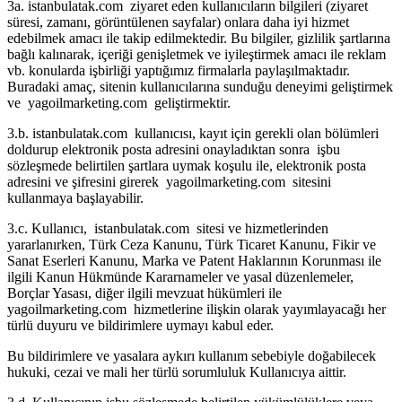
3a. istanbulatak.com ziyaret eden kullanıcıların bilgileri (ziyaret
süresi, zamanı, görüntülenen sayfalar) onlara daha iyi hizmet
edebilmek amacı ile takip edilmektedir. Bu bilgiler, gizlilik şartlarına
bağlı kalınarak, içeriği genişletmek ve iyileştirmek amacı ile reklam
vb. konularda işbirliği yaptığımız firmalarla paylaşılmaktadır.
Buradaki amaç, sitenin kullanıcılarına sunduğu deneyimi geliştirmek
ve yagoilmarketing.com geliştirmektir.
3.b. istanbulatak.com kullanıcısı, kayıt için gerekli olan bölümleri
doldurup elektronik posta adresini onayladıktan sonra işbu
sözleşmede belirtilen şartlara uymak koşulu ile, elektronik posta
adresini ve şifresini girerek yagoilmarketing.com sitesini
kullanmaya başlayabilir.
3.c. Kullanıcı, istanbulatak.com sitesi ve hizmetlerinden
yararlanırken, Türk Ceza Kanunu, Türk Ticaret Kanunu, Fikir ve
Sanat Eserleri Kanunu, Marka ve Patent Haklarının Korunması ile
ilgili Kanun Hükmünde Kararnameler ve yasal düzenlemeler,
Borçlar Yasası, diğer ilgili mevzuat hükümleri ile
yagoilmarketing.com hizmetlerine ilişkin olarak yayımlayacağı her
türlü duyuru ve bildirimlere uymayı kabul eder.
Bu bildirimlere ve yasalara aykırı kullanım sebebiyle doğabilecek
hukuki, cezai ve mali her türlü sorumluluk Kullanıcıya aittir.