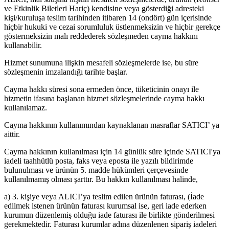
ve Etkinlik Biletleri Hariç) kendisine veya gösterdiği adresteki
kişi/kuruluşa teslim tarihinden itibaren 14 (ondört) gün içerisinde
hiçbir hukuki ve cezai sorumluluk üstlenmeksizin ve hiçbir gerekçe
göstermeksizin malı reddederek sözleşmeden cayma hakkını
kullanabilir.
Hizmet sunumuna ilişkin mesafeli sözleşmelerde ise, bu süre
sözleşmenin imzalandığı tarihte başlar.
Cayma hakkı süresi sona ermeden önce, tüketicinin onayı ile
hizmetin ifasına başlanan hizmet sözleşmelerinde cayma hakkı
kullanılamaz.
Cayma hakkının kullanımından kaynaklanan masraflar SATICI’ ya
aittir.
Cayma hakkının kullanılması için 14 günlük süre içinde SATICI'ya
iadeli taahhütlü posta, faks veya eposta ile yazılı bildirimde
bulunulması ve ürünün 5. madde hükümleri çerçevesinde
kullanılmamış olması şarttır. Bu hakkın kullanılması halinde,
a) 3. kişiye veya ALICI’ya teslim edilen ürünün faturası, (İade
edilmek istenen ürünün faturası kurumsal ise, geri iade ederken
kurumun düzenlemiş olduğu iade faturası ile birlikte gönderilmesi
gerekmektedir. Faturası kurumlar adına düzenlenen sipariş iadeleri