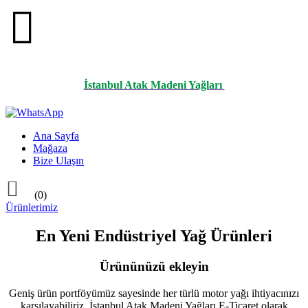

İstanbul Atak Madeni Yağları
Ana Sayfa
Mağaza
Bize Ulaşın

(0)
Ürünlerimiz
En Yeni Endüstriyel Yağ Ürünleri
Ürününüzü ekleyin
Geniş ürün portföyümüz sayesinde her türlü motor yağı ihtiyacınızı
karşılayabiliriz. İstanbul Atak Madeni Yağları E-Ticaret olarak