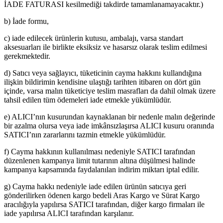
İADE FATURASI kesilmediği takdirde tamamlanamayacaktır.)
b) İade formu,
c) iade edilecek ürünlerin kutusu, ambalajı, varsa standart
aksesuarları ile birlikte eksiksiz ve hasarsız olarak teslim edilmesi
gerekmektedir.
d) Satıcı veya sağlayıcı, tüketicinin cayma hakkını kullandığına
ilişkin bildirimin kendisine ulaştığı tarihten itibaren on dört gün
içinde, varsa malın tüketiciye teslim masrafları da dahil olmak üzere
tahsil edilen tüm ödemeleri iade etmekle yükümlüdür.
e) ALICI’nın kusurundan kaynaklanan bir nedenle malın değerinde
bir azalma olursa veya iade imkânsızlaşırsa ALICI kusuru oranında
SATICI’nın zararlarını tazmin etmekle yükümlüdür.
f) Cayma hakkının kullanılması nedeniyle SATICI tarafından
düzenlenen kampanya limit tutarının altına düşülmesi halinde
kampanya kapsamında faydalanılan indirim miktarı iptal edilir.
g) Cayma hakkı nedeniyle iade edilen ürünün satıcıya geri
gönderilirken ödenen kargo bedeli Aras Kargo ve Sürat Kargo
aracılığıyla yapılırsa SATICI tarafından, diğer kargo firmaları ile
iade yapılırsa ALICI tarafından karşılanır.