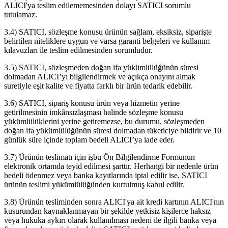
ALICI'ya teslim edilememesinden dolayı SATICI sorumlu
tutulamaz.
3.4) SATICI, sözleşme konusu ürünün sağlam, eksiksiz, siparişte
belirtilen niteliklere uygun ve varsa garanti belgeleri ve kullanım
kılavuzları ile teslim edilmesinden sorumludur.
3.5) SATICI, sözleşmeden doğan ifa yükümlülüğünün süresi
dolmadan ALICI’yı bilgilendirmek ve açıkça onayını almak
suretiyle eşit kalite ve fiyatta farklı bir ürün tedarik edebilir.
3.6) SATICI, sipariş konusu ürün veya hizmetin yerine
getirilmesinin imkânsızlaşması halinde sözleşme konusu
yükümlülüklerini yerine getiremezse, bu durumu, sözleşmeden
doğan ifa yükümlülüğünün süresi dolmadan tüketiciye bildirir ve 10
günlük süre içinde toplam bedeli ALICI’ya iade eder.
3.7) Ürünün teslimatı için işbu Ön Bilgilendirme Formunun
elektronik ortamda teyid edilmesi şarttır. Herhangi bir nedenle ürün
bedeli ödenmez veya banka kayıtlarında iptal edilir ise, SATICI
ürünün teslimi yükümlülüğünden kurtulmuş kabul edilir.
3.8) Ürünün tesliminden sonra ALICI'ya ait kredi kartının ALICI'nın
kusurundan kaynaklanmayan bir şekilde yetkisiz kişilerce haksız
veya hukuka aykırı olarak kullanılması nedeni ile ilgili banka veya