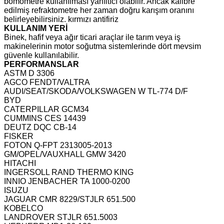
bomometre kullanılması yanıltıcı olabilir. Ancak kalibre
edilmiş refraktometre her zaman doğru karışım oranını
belirleyebilirsiniz. kırmızı antifiriz
KULLANIM YERİ
Binek, hafif veya ağır ticari araçlar ile tarım veya iş
makinelerinin motor soğutma sistemlerinde dört mevsim
güvenle kullanılabilir.
PERFORMANSLAR
ASTM D 3306
AGCO FENDT/VALTRA
AUDI/SEAT/SKODA/VOLKSWAGEN W TL-774 D/F
BYD
CATERPILLAR GCM34
CUMMINS CES 14439
DEUTZ DQC CB-14
FISKER
FOTON Q-FPT 2313005-2013
GM/OPEL/VAUXHALL GMW 3420
HITACHI
INGERSOLL RAND THERMO KING
INNIO JENBACHER TA 1000-0200
ISUZU
JAGUAR CMR 8229/STJLR 651.500
KOBELCO
LANDROVER STJLR 651.5003