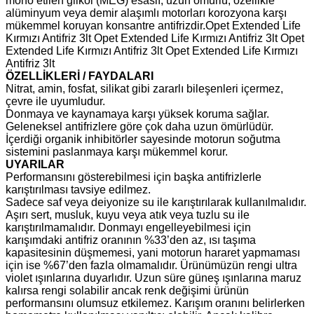
mono etilen glikol (MEG) esaslı, uzun ömürlü, özellikle
alüminyum veya demir alaşımlı motorları korozyona karşı
mükemmel koruyan konsantre antifrizdir.Opet Extended Life
Kırmızı Antifriz 3lt Opet Extended Life Kırmızı Antifriz 3lt Opet
Extended Life Kırmızı Antifriz 3lt Opet Extended Life Kırmızı
Antifriz 3lt
ÖZELLİKLERİ / FAYDALARI
Nitrat, amin, fosfat, silikat gibi zararlı bileşenleri içermez,
çevre ile uyumludur.
Donmaya ve kaynamaya karşı yüksek koruma sağlar.
Geleneksel antifrizlere göre çok daha uzun ömürlüdür.
İçerdiği organik inhibitörler sayesinde motorun soğutma
sistemini paslanmaya karşı mükemmel korur.
UYARILAR
Performansını gösterebilmesi için başka antifrizlerle
karıştırılması tavsiye edilmez.
Sadece saf veya deiyonize su ile karıştırılarak kullanılmalıdır.
Aşırı sert, musluk, kuyu veya atık veya tuzlu su ile
karıştırılmamalıdır. Donmayı engelleyebilmesi için
karışımdaki antifriz oranının %33’den az, ısı taşıma
kapasitesinin düşmemesi, yani motorun hararet yapmaması
için ise %67’den fazla olmamalıdır. Ürünümüzün rengi ultra
violet ışınlarına duyarlıdır. Uzun süre güneş ışınlarına maruz
kalırsa rengi solabilir ancak renk değişimi ürünün
performansını olumsuz etkilemez. Karışım oranını belirlerken