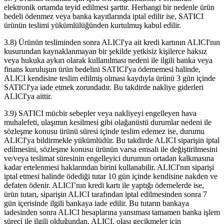
elektronik ortamda teyid edilmesi şarttır. Herhangi bir nedenle ürün
bedeli ödenmez veya banka kayıtlarında iptal edilir ise, SATICI
ürünün teslimi yükümlülüğünden kurtulmuş kabul edilir.
3.8) Ürünün tesliminden sonra ALICI'ya ait kredi kartının ALICI'nın
kusurundan kaynaklanmayan bir şekilde yetkisiz kişilerce haksız
veya hukuka aykırı olarak kullanılması nedeni ile ilgili banka veya
finans kuruluşun ürün bedelini SATICI'ya ödememesi halinde,
ALICI kendisine teslim edilmiş olması kaydıyla ürünü 3 gün içinde
SATICI'ya iade etmek zorundadır. Bu takdirde nakliye giderleri
ALICI'ya aittir.
3.9) SATICI mücbir sebepler veya nakliyeyi engelleyen hava
muhalefeti, ulaşımın kesilmesi gibi olağanüstü durumlar nedeni ile
sözleşme konusu ürünü süresi içinde teslim edemez ise, durumu
ALICI'ya bildirmekle yükümlüdür. Bu takdirde ALICI siparişin iptal
edilmesini, sözleşme konusu ürünün varsa emsali ile değiştirilmesini
ve/veya teslimat süresinin engelleyici durumun ortadan kalkmasına
kadar ertelenmesi haklarından birini kullanabilir. ALICI'nın siparişi
iptal etmesi halinde ödediği tutar 10 gün içinde kendisine nakden ve
defaten ödenir. ALICI’nın kredi kartı ile yaptığı ödemelerde ise,
ürün tutarı, siparişin ALICI tarafından iptal edilmesinden sonra 7
gün içerisinde ilgili bankaya iade edilir. Bu tutarın bankaya
iadesinden sonra ALICI hesaplarına yansıması tamamen banka işlem
süreci ile ilgili olduğundan, ALICI, olası gecikmeler için