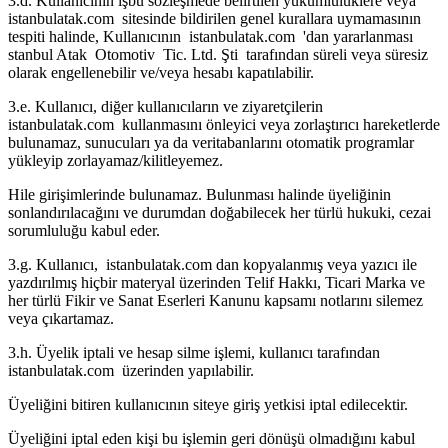
3.d. Kullanıcının işbu sözleşmede belirtilen yükümlülüklere veya
istanbulatak.com sitesinde bildirilen genel kurallara uymamasının
tespiti halinde, Kullanıcının istanbulatak.com 'dan yararlanması
stanbul Atak Otomotiv Tic. Ltd. Şti tarafından süreli veya süresiz
olarak engellenebilir ve/veya hesabı kapatılabilir.
3.e. Kullanıcı, diğer kullanıcıların ve ziyaretçilerin
istanbulatak.com kullanmasını önleyici veya zorlaştırıcı hareketlerde
bulunamaz, sunucuları ya da veritabanlarını otomatik programlar
yükleyip zorlayamaz/kilitleyemez.
Hile girişimlerinde bulunamaz. Bulunması halinde üyeliğinin
sonlandırılacağını ve durumdan doğabilecek her türlü hukuki, cezai
sorumluluğu kabul eder.
3.g. Kullanıcı, istanbulatak.com dan kopyalanmış veya yazıcı ile
yazdırılmış hiçbir materyal üzerinden Telif Hakkı, Ticari Marka ve
her türlü Fikir ve Sanat Eserleri Kanunu kapsamı notlarını silemez
veya çıkartamaz.
3.h. Üyelik iptali ve hesap silme işlemi, kullanıcı tarafından
istanbulatak.com üzerinden yapılabilir.
Üyeliğini bitiren kullanıcının siteye giriş yetkisi iptal edilecektir.
Üyeliğini iptal eden kişi bu işlemin geri dönüşü olmadığını kabul