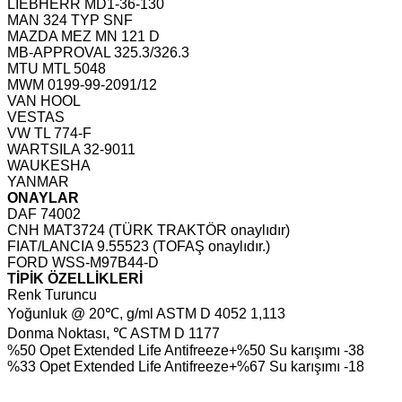
LIEBHERR MD1-36-130
MAN 324 TYP SNF
MAZDA MEZ MN 121 D
MB-APPROVAL 325.3/326.3
MTU MTL 5048
MWM 0199-99-2091/12
VAN HOOL
VESTAS
VW TL 774-F
WARTSILA 32-9011
WAUKESHA
YANMAR
ONAYLAR
DAF 74002
CNH MAT3724 (TÜRK TRAKTÖR onaylıdır)
FIAT/LANCIA 9.55523 (TOFAŞ onaylıdır.)
FORD WSS-M97B44-D
TİPİK ÖZELLİKLERİ
Renk Turuncu
Yoğunluk @ 20℃, g/ml ASTM D 4052 1,113
Donma Noktası, ℃ ASTM D 1177
%50 Opet Extended Life Antifreeze+%50 Su karışımı -38
%33 Opet Extended Life Antifreeze+%67 Su karışımı -18