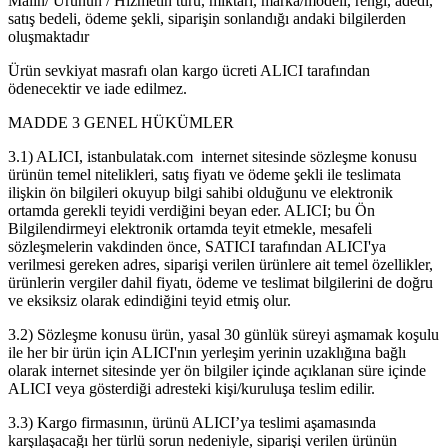
Malın/ Ürünün / Hizmetin türü, miktarı, marka/modeli, rengi, adedi,
satış bedeli, ödeme şekli, siparişin sonlandığı andaki bilgilerden
oluşmaktadır
Ürün sevkiyat masrafı olan kargo ücreti ALICI tarafından
ödenecektir ve iade edilmez.
MADDE 3 GENEL HÜKÜMLER
3.1) ALICI, istanbulatak.com internet sitesinde sözleşme konusu
ürünün temel nitelikleri, satış fiyatı ve ödeme şekli ile teslimata
ilişkin ön bilgileri okuyup bilgi sahibi olduğunu ve elektronik
ortamda gerekli teyidi verdiğini beyan eder. ALICI; bu Ön
Bilgilendirmeyi elektronik ortamda teyit etmekle, mesafeli
sözleşmelerin vakdinden önce, SATICI tarafından ALICI'ya
verilmesi gereken adres, siparişi verilen ürünlere ait temel özellikler,
ürünlerin vergiler dahil fiyatı, ödeme ve teslimat bilgilerini de doğru
ve eksiksiz olarak edindiğini teyid etmiş olur.
3.2) Sözleşme konusu ürün, yasal 30 günlük süreyi aşmamak koşulu
ile her bir ürün için ALICI'nın yerleşim yerinin uzaklığına bağlı
olarak internet sitesinde yer ön bilgiler içinde açıklanan süre içinde
ALICI veya gösterdiği adresteki kişi/kuruluşa teslim edilir.
3.3) Kargo firmasının, ürünü ALICI’ya teslimi aşamasında
karşılaşacağı her türlü sorun nedeniyle, siparişi verilen ürünün