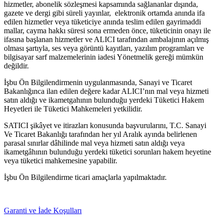
hizmetler, abonelik sözleşmesi kapsamında sağlananlar dışında,
gazete ve dergi gibi süreli yayınlar, elektronik ortamda anında ifa
edilen hizmetler veya tüketiciye anında teslim edilen gayrimaddi
mallar, cayma hakkı süresi sona ermeden önce, tüketicinin onayı ile
ifasına başlanan hizmetler ve ALICI tarafından ambalajının açılmış
olması şartıyla, ses veya görüntü kayıtları, yazılım programları ve
bilgisayar sarf malzemelerinin iadesi Yönetmelik gereği mümkün
değildir.
İşbu Ön Bilgilendirmenin uygulanmasında, Sanayi ve Ticaret
Bakanlığınca ilan edilen değere kadar ALICI’nın mal veya hizmeti
satın aldığı ve ikametgahının bulunduğu yerdeki Tüketici Hakem
Heyetleri ile Tüketici Mahkemeleri yetkilidir.
SATICI şikâyet ve itirazları konusunda başvurularını, T.C. Sanayi
Ve Ticaret Bakanlığı tarafından her yıl Aralık ayında belirlenen
parasal sınırlar dâhilinde mal veya hizmeti satın aldığı veya
ikametgâhının bulunduğu yerdeki tüketici sorunları hakem heyetine
veya tüketici mahkemesine yapabilir.
İşbu Ön Bilgilendirme ticari amaçlarla yapılmaktadır.
Garanti ve İade Koşulları