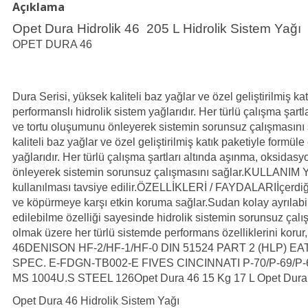
Açıklama
Opet Dura Hidrolik 46 205 L Hidrolik Sistem Yağı
OPET DURA 46
Dura Serisi, yüksek kaliteli baz yağlar ve özel geliştirilmiş k
performanslı hidrolik sistem yağlarıdır. Her türlü çalışma şar
ve tortu oluşumunu önleyerek sistemin sorunsuz çalışmasını 
kaliteli baz yağlar ve özel geliştirilmiş katık paketiyle formül
yağlarıdır. Her türlü çalışma şartları altında aşınma, oksida
önleyerek sistemin sorunsuz çalışmasını sağlar.
KULLANIM YER
kullanılması tavsiye edilir.
ÖZELLİKLERİ / FAYDALARI
İçerdi
ve köpürmeye karşı etkin koruma sağlar.
Sudan kolay ayrılabi
edilebilme özelliği sayesinde hidrolik sistemin sorunsuz çal
olmak üzere her türlü sistemde performans özelliklerini korur,
46
DENISON HF-2/HF-1/HF-0
DIN 51524 PART 2 (HLP)
EAT
SPEC. E-FDGN-TB002-E
FIVES CINCINNATI P-70/P-69/P-
MS 1004
U.S STEEL 126
Opet Dura 46 15 Kg 17 L
Opet Dura
Opet Dura 46 Hidrolik Sistem Yağı