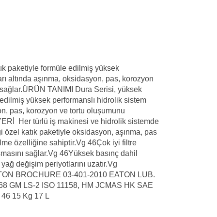
atık paketiyle formüle edilmiş yüksek
tları altında aşınma, oksidasyon, pas, korozyon
sağlar.
ÜRÜN TANIMI Dura Serisi, yüksek
e edilmiş yüksek performanslı hidrolik sistem
syon, pas, korozyon ve tortu oluşumunu
İ Her türlü iş makinesi ve hidrolik sistemde
ği özel katık paketiyle oksidasyon, aşınma, pas
lme özelliğine sahiptir.Vg 46
Çok iyi filtre
ışmasını sağlar.Vg 46
Yüksek basınç dahil
 yağ değişim periyotlarını uzatır.Vg
ON BROCHURE 03-401-2010
EATON LUB.
68
GM LS-2
ISO 11158, HM
JCMAS HK
SAE
 46 15 Kg 17 L