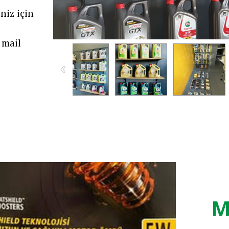
niz için
mail
M