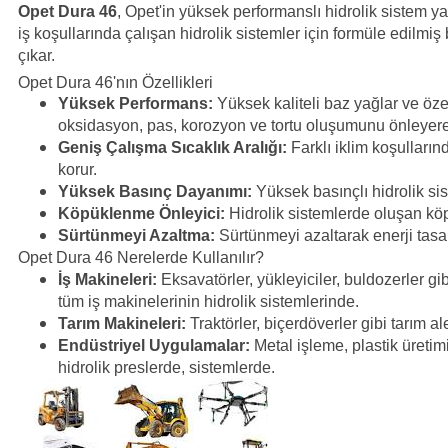
Opet Dura 46
, Opet'in yüksek performanslı hidrolik sistem yağ
iş koşullarında çalışan hidrolik sistemler için formüle edilmiş 
çıkar.
Opet Dura 46'nın Özellikleri
Yüksek Performans:
Yüksek kaliteli baz yağlar ve özel
oksidasyon, pas, korozyon ve tortu oluşumunu önleyere
Geniş Çalışma Sıcaklık Aralığı:
Farklı iklim koşullarınd
korur.
Yüksek Basınç Dayanımı:
Yüksek basınçlı hidrolik sis
Köpüklenme Önleyici:
Hidrolik sistemlerde oluşan köpü
Sürtünmeyi Azaltma:
Sürtünmeyi azaltarak enerji tasar
Opet Dura 46 Nerelerde Kullanılır?
İş Makineleri:
Eksavatörler, yükleyiciler, buldozerler gi
tüm iş makinelerinin hidrolik sistemlerinde.
Tarım Makineleri:
Traktörler, biçerdöverler gibi tarım al
Endüstriyel Uygulamalar:
Metal işleme, plastik üretim
hidrolik preslerde, sistemlerde.