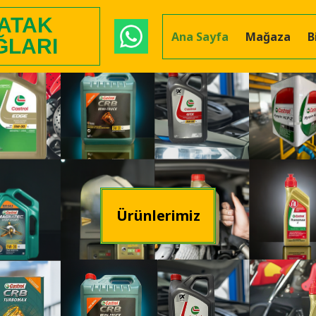
 ATAK
Ana Sayfa
Mağaza
B
ĞLARI
Ürünlerimiz