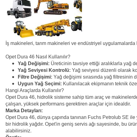
İş makineleri, tarım makineleri ve endüstriyel uygulamalarda k
Opet Dura 46 Nasıl Kullanılır?
Yağ Değişimi:
Üreticinin tavsiye ettiği aralıklarla yağ d
Yağ Seviyesi Kontrolü:
Yağ seviyesi düzenli olarak ko
Filtre Değişimi:
Yağ değişimi sırasında yağ filtresinin d
Uygun Yağ Seçimi:
Kullanılacak ekipmanın teknik özel
Hangi Araçlarda Kullanılır?
Opet Dura 46, hidrolik sisteme sahip tüm araç ve makinelerde k
çalışan, yüksek performans gerektiren araçlar için idealdir.
Marka Detayları:
Opet Dura 46, dünya çapında tanınan Fuchs Petrolub SE ile yap
bir hidrolik yağdır. Opet'in geniş servis ağı sayesinde, bu ürü
alabilirsiniz.