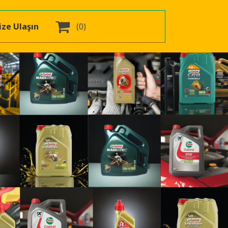

ize Ulaşın
(0)