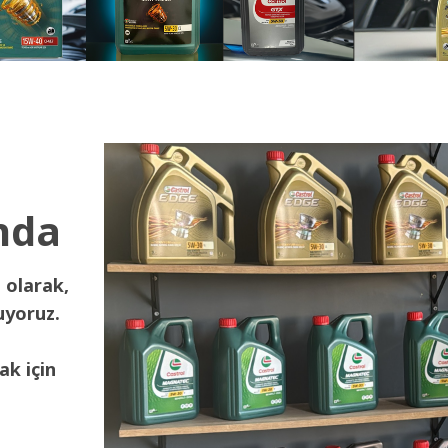
nda
 olarak,
uyoruz.
ak için