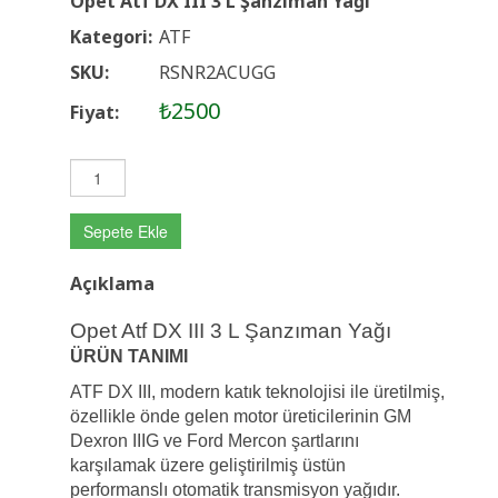
Opet Atf DX III 3 L Şanzıman Yağı
Kategori:
ATF
SKU:
RSNR2ACUGG
₺2500
Fiyat:
Sepete Ekle
Açıklama
Opet Atf DX III 3 L Şanzıman Yağı
ÜRÜN TANIMI
ATF DX III, modern katık teknolojisi ile üretilmiş,
özellikle önde gelen motor üreticilerinin GM
Dexron IIIG ve Ford Mercon şartlarını
karşılamak üzere geliştirilmiş üstün
performanslı otomatik transmisyon yağıdır.