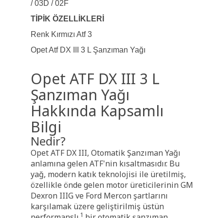
/ 03D / 02F
TİPİK ÖZELLİKLERİ
Renk Kırmızı Atf 3
Opet Atf DX III 3 L Şanzıman Yağı
Opet ATF DX III 3 L
Şanzıman Yağı
Hakkında Kapsamlı
Bilgi
Nedir?
Opet ATF DX III, Otomatik Şanzıman Yağı
anlamına gelen ATF'nin kısaltmasıdır. Bu
yağ,
modern katık teknolojisi ile üretilmiş,
özellikle önde gelen motor üreticilerinin GM
Dexron IIIG ve Ford Mercon şartlarını
karşılamak üzere geliştirilmiş üstün
1
performanslı
bir otomatik şanzıman