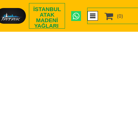
İSTANBUL

ATAK
(0)
MADENI
YAĞLARI