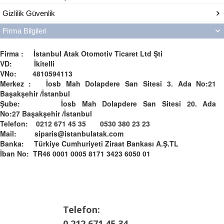
Gizlilik Güvenlik
Firma Bilgileri
Firma : İstanbul Atak Otomotiv Ticaret Ltd Şti
VD: İkitelli
VNo: 4810594113
Merkez : İosb Mah Dolapdere San Sitesi 3. Ada No:21
Başakşehir /İstanbul
Şube: İosb Mah Dolapdere San Sitesi 20. Ada
No:27 Başakşehir /İstanbul
Telefon: 0212 671 45 35 0530 380 23 23
Mail: siparis@istanbulatak.com
Banka: Türkiye Cumhuriyeti Ziraat Bankası A.Ş.­­TL­
İban No: TR46 0001 0005 8171 3423 6050 01
Telefon:
0 212 671 45 34