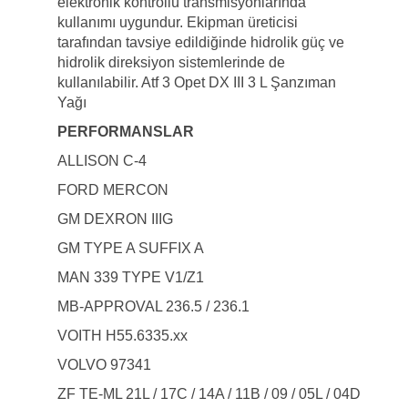
elektronik kontrollü transmisyonlarında
kullanımı uygundur. Ekipman üreticisi
tarafından tavsiye edildiğinde hidrolik güç ve
hidrolik direksiyon sistemlerinde de
kullanılabilir. Atf 3 Opet DX III 3 L Şanzıman
Yağı
PERFORMANSLAR
ALLISON C-4
FORD MERCON
GM DEXRON IIIG
GM TYPE A SUFFIX A
MAN 339 TYPE V1/Z1
MB-APPROVAL 236.5 / 236.1
VOITH H55.6335.xx
VOLVO 97341
ZF TE-ML 21L / 17C / 14A / 11B / 09 / 05L / 04D