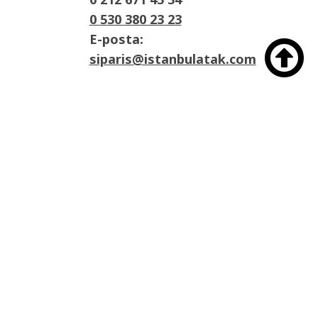
0 530 380 23 23
E-posta:

siparis@istanbulatak.com
Adres:
İosb Mah Dolapdere sanayii sitesi 3. Ada
No:21 Başakşehir/İstanbul

