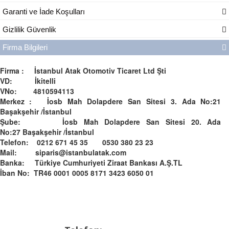
Garanti ve İade Koşulları
Gizlilik Güvenlik
Firma Bilgileri
Firma : İstanbul Atak Otomotiv Ticaret Ltd Şti
VD: İkitelli
VNo: 4810594113
Merkez : İosb Mah Dolapdere San Sitesi 3. Ada No:21
Başakşehir /İstanbul
Şube: İosb Mah Dolapdere San Sitesi 20. Ada
No:27 Başakşehir /İstanbul
Telefon: 0212 671 45 35 0530 380 23 23
Mail: siparis@istanbulatak.com
Banka: Türkiye Cumhuriyeti Ziraat Bankası A.Ş.­­TL­
İban No: TR46 0001 0005 8171 3423 6050 01