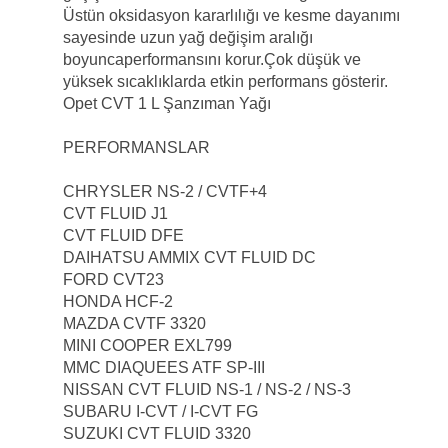
Üstün oksidasyon kararlılığı ve kesme dayanımı
sayesinde uzun yağ değişim aralığı
boyunca
performansını korur.
Çok düşük ve
yüksek sıcaklıklarda etkin performans gösterir.
Opet CVT 1 L Şanzıman Yağı
PERFORMANSLAR
CHRYSLER NS-2 / CVTF+4
CVT FLUID J1
CVT FLUID DFE
DAIHATSU AMMIX CVT FLUID DC
FORD CVT23
HONDA HCF-2
MAZDA CVTF 3320
MINI COOPER EXL799
MMC DIAQUEES ATF SP-III
NISSAN CVT FLUID NS-1 / NS-2 / NS-3
SUBARU I-CVT / I-CVT FG
SUZUKI CVT FLUID 3320