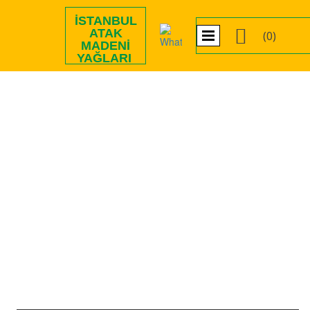
İSTANBUL

ATAK
(0)
MADENI
YAĞLARI