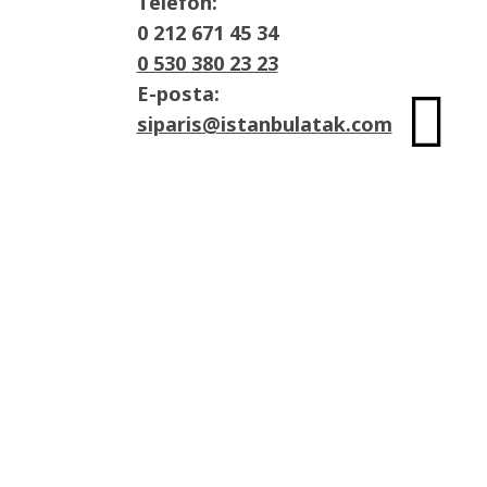
Telefon:
0 212 671 45 34
0 530 380 23 23
E-posta:

siparis@istanbulatak.com
Adres:
İosb Mah Dolapdere sanayii sitesi 3. Ada
No:21 Başakşehir/İstanbul

