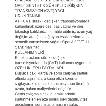
OPET SENTETİK SÜREKLİ DEĞİŞKEN
TRANSMİSYON (CVT) YAĞI
ÜRÜN TANIMI
ATF CVT, sürekli değişken transmisyonlarda
kullanılmak üzere özel baz yağlar ve ileri
teknoloji katıklardan
formüle edilmiş, uzun yağ
değişim aralığını sağlayan eşsiz performanslı
sentetik transmisyon yağıdır.Opet Atf CVT 1 L
Şanzıman Yağı
KULLANIM YERİ
Binek araçların sürekli değişken
transmisyonlarında (CVT) kullanımı uygundur.
ÖZELLİKLERİ / FAYDALARI
Düşük sıcaklıklarda ve zorlu çalışma şartları
altında aşınmalara karşı etkin koruma
sağlayarak, otomatik
transmisyonun ömrünü
uzatır, bakım maliyetlerini düşürür.
Geniş çalışma sıcaklığı aralıklarında
sürtünmeleri en aza indirir, ısıyı dağıtır, vites
geçişlerinin sorunsuz
olmasını sağlar.