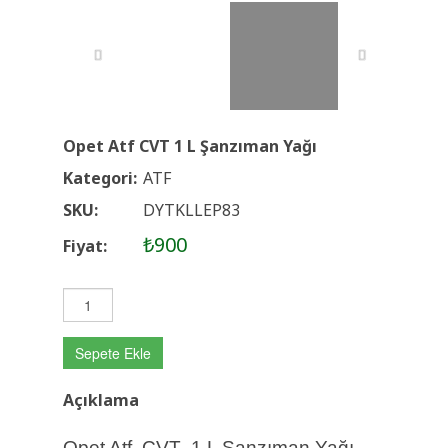
Opet Atf CVT 1 L Şanzıman Yağı
Kategori:
ATF
SKU:
DYTKLLEP83
₺900
Fiyat:
Sepete Ekle
Açıklama
Opet Atf CVT 1 L Şanzıman Yağı