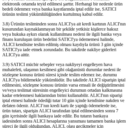
elektronik ortamda teyid edilmesi şarttır. Herhangi bir nedenle ürün
bedeli ödenmez veya banka kayıtlarında iptal edilir ise, SATICI
ürünün teslimi yükümlülüğünden kurtulmuş kabul edilir.
3.8) Ürünün tesliminden sonra ALICI'ya ait kredi kartının ALICI'nın
kusurundan kaynaklanmayan bir şekilde yetkisiz kişilerce haksız
veya hukuka aykırı olarak kullanılması nedeni ile ilgili banka veya
finans kuruluşun ürün bedelini SATICI'ya ödememesi halinde,
ALICI kendisine teslim edilmiş olması kaydıyla ürünü 3 gün içinde
SATICI'ya iade etmek zorundadır. Bu takdirde nakliye giderleri
ALICI'ya aittir.
3.9) SATICI mücbir sebepler veya nakliyeyi engelleyen hava
muhalefeti, ulaşımın kesilmesi gibi olağanüstü durumlar nedeni ile
sözleşme konusu ürünü süresi içinde teslim edemez ise, durumu
ALICI'ya bildirmekle yükümlüdür. Bu takdirde ALICI siparişin iptal
edilmesini, sözleşme konusu ürünün varsa emsali ile değiştirilmesini
ve/veya teslimat süresinin engelleyici durumun ortadan kalkmasına
kadar ertelenmesi haklarından birini kullanabilir. ALICI'nın siparişi
iptal etmesi halinde ödediği tutar 10 gün içinde kendisine nakden ve
defaten ödenir. ALICI’nın kredi kartı ile yaptığı ödemelerde ise,
ürün tutarı, siparişin ALICI tarafından iptal edilmesinden sonra 7
gün içerisinde ilgili bankaya iade edilir. Bu tutarın bankaya
iadesinden sonra ALICI hesaplarına yansıması tamamen banka işlem
süreci ile ilgili olduğundan, ALICI, olası gecikmeler için