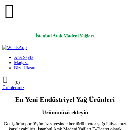

İstanbul Atak Madeni Yağları
Ana Sayfa
Mağaza
Bize Ulaşın

(0)
Ürünlerimiz
En Yeni Endüstriyel Yağ Ürünleri
Ürününüzü ekleyin
Geniş ürün portföyümüz sayesinde her türlü motor yağı ihtiyacınızı
karşılayabiliriz. İstanbul Atak Madeni Yağları E-Ticaret olarak