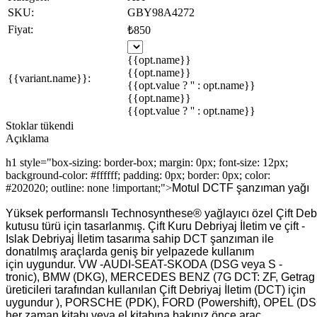
SKU:
GBY98A4272
Fiyat:
₺850
{{opt.name}}
{{opt.name}}
{{variant.name}}:
{{opt.value ? '' : opt.name}}
{{opt.name}}
{{opt.value ? '' : opt.name}}
Stoklar tükendi
Açıklama
h1 style="box-sizing: border-box; margin: 0px; font-size: 12px;
background-color: #ffffff; padding: 0px; border: 0px; color:
#202020; outline: none !important;">
Motul DCTF şanzıman yağı
Yüksek
performanslı
Technosynthese®
yağlayıcı
özel
Çift
Debr
kutusu
türü için
tasarlanmış
.
Çift
Kuru
Debriyaj
İletim
ve
çift
-
Islak
Debriyaj
İletim
tasarıma sahip
DCT
şanzıman
ile
donatılmış
araçlarda
geniş bir yelpazede
kullanım
için
uygundur
.
VW
-
AUDI
-
SEAT
-
SKODA
(
DSG
veya S
-
tronic),
BMW
(
DKG),
MERCEDES
BENZ
(
7G
DCT
:
ZF
,
Getrag
üreticileri
tarafından
kullanılan
Çift
Debriyaj
İletim
(
DCT)
için
uygundur
)
,
PORSCHE
(
PDK),
FORD
(
Powershift),
OPEL
(
DS
her zaman
kitabı
veya
el kitabına
bakınız
önce
araç
.