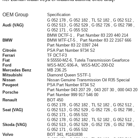
OEM Group
Specification
G 052 178 , G 052 182 , TL 52 182 , G 052 512 ,
Audi (VAG)
G 052 513 , G 052 529 , G 052 726 , G 052 798 ,
G 052 171 , G 055 532
BMW DCTF-1 , Part Number 83 220 440 214
BMW
BMW MTF-LT-5 , Part Number 83 22 2167 666
Part Number 83 22 0397 244
Citroën
PSA Part Number 9734 S2
Ferrari
TF DCT-F3
Fiat
9.55550-MZ-6, Tutela Transmission Gearforce
Ford
WSS-M2C-936-A, WSS-M2C-200-D2
Mercedes Benz
MB 236.25
Mitsubishi
Diamond Queen SSTF-1
Nissan
Nissan Genuine Transmission Oil R35 Special
Peugeot
PSA Part Number 9734 S2
Part Number 043 207 29 , 043 207 30 , 000 043 20 
Porsche
Part Number 999 917 546 00
Renault
BOT 450
G 052 178 , G 052 182 , TL 52 182 , G 052 512 ,
Seat (VAG)
G 052 513 , G 052 529 , G 052 726 , G 052 798 ,
G 052 171 , G 055 532
G 052 178 , G 052 182 , TL 52 182 , G 052 512 ,
Skoda (VAG)
G 052 513 , G 052 529 , G 052 726 , G 052 798 ,
G 052 171 , G 055 532
Volvo
BOT 341, #1161838