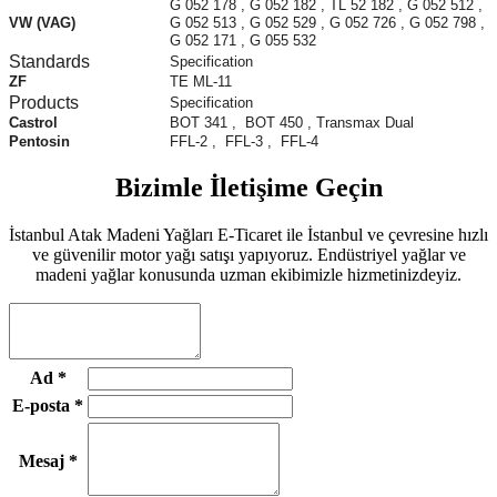
G 052 178 , G 052 182 , TL 52 182 , G 052 512 ,
VW (VAG)
G 052 513 , G 052 529 , G 052 726 , G 052 798 ,
G 052 171 , G 055 532
Standards
Specification
ZF
TE ML-11
Products
Specification
Castrol
BOT 341 , BOT 450 , Transmax Dual
Pentosin
FFL-2 , FFL-3 , FFL-4
Bizimle İletişime Geçin
İstanbul Atak Madeni Yağları E-Ticaret ile İstanbul ve çevresine hızlı
ve güvenilir motor yağı satışı yapıyoruz. Endüstriyel yağlar ve
madeni yağlar konusunda uzman ekibimizle hizmetinizdeyiz.
Ad
*
E-posta
*
Mesaj
*