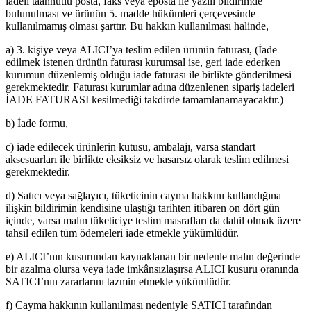
iadeli taahhütlü posta, faks veya eposta ile yazılı bildirimde
bulunulması ve ürünün 5. madde hükümleri çerçevesinde
kullanılmamış olması şarttır. Bu hakkın kullanılması halinde,
a) 3. kişiye veya ALICI’ya teslim edilen ürünün faturası, (İade
edilmek istenen ürünün faturası kurumsal ise, geri iade ederken
kurumun düzenlemiş olduğu iade faturası ile birlikte gönderilmesi
gerekmektedir. Faturası kurumlar adına düzenlenen sipariş iadeleri
İADE FATURASI kesilmediği takdirde tamamlanamayacaktır.)
b) İade formu,
c) iade edilecek ürünlerin kutusu, ambalajı, varsa standart
aksesuarları ile birlikte eksiksiz ve hasarsız olarak teslim edilmesi
gerekmektedir.
d) Satıcı veya sağlayıcı, tüketicinin cayma hakkını kullandığına
ilişkin bildirimin kendisine ulaştığı tarihten itibaren on dört gün
içinde, varsa malın tüketiciye teslim masrafları da dahil olmak üzere
tahsil edilen tüm ödemeleri iade etmekle yükümlüdür.
e) ALICI’nın kusurundan kaynaklanan bir nedenle malın değerinde
bir azalma olursa veya iade imkânsızlaşırsa ALICI kusuru oranında
SATICI’nın zararlarını tazmin etmekle yükümlüdür.
f) Cayma hakkının kullanılması nedeniyle SATICI tarafından