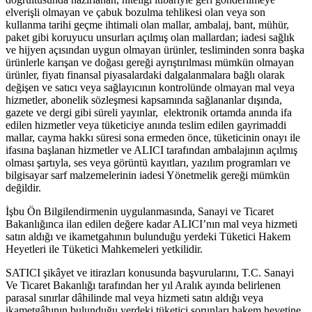
elverişli olmayan ve çabuk bozulma tehlikesi olan veya son
kullanma tarihi geçme ihtimali olan mallar, ambalaj, bant, mühür,
paket gibi koruyucu unsurları açılmış olan mallardan; iadesi sağlık
ve hijyen açısından uygun olmayan ürünler, tesliminden sonra başka
ürünlerle karışan ve doğası gereği ayrıştırılması mümkün olmayan
ürünler, fiyatı finansal piyasalardaki dalgalanmalara bağlı olarak
değişen ve satıcı veya sağlayıcının kontrolünde olmayan mal veya
hizmetler, abonelik sözleşmesi kapsamında sağlananlar dışında,
gazete ve dergi gibi süreli yayınlar, elektronik ortamda anında ifa
edilen hizmetler veya tüketiciye anında teslim edilen gayrimaddi
mallar, cayma hakkı süresi sona ermeden önce, tüketicinin onayı ile
ifasına başlanan hizmetler ve ALICI tarafından ambalajının açılmış
olması şartıyla, ses veya görüntü kayıtları, yazılım programları ve
bilgisayar sarf malzemelerinin iadesi Yönetmelik gereği mümkün
değildir.
İşbu Ön Bilgilendirmenin uygulanmasında, Sanayi ve Ticaret
Bakanlığınca ilan edilen değere kadar ALICI’nın mal veya hizmeti
satın aldığı ve ikametgahının bulunduğu yerdeki Tüketici Hakem
Heyetleri ile Tüketici Mahkemeleri yetkilidir.
SATICI şikâyet ve itirazları konusunda başvurularını, T.C. Sanayi
Ve Ticaret Bakanlığı tarafından her yıl Aralık ayında belirlenen
parasal sınırlar dâhilinde mal veya hizmeti satın aldığı veya
ikametgâhının bulunduğu yerdeki tüketici sorunları hakem heyetine