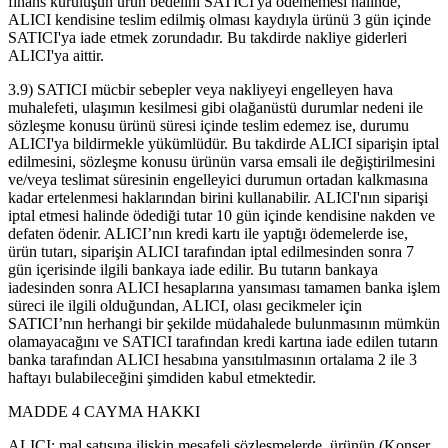
finans kuruluşun ürün bedelini SATICI'ya ödememesi halinde,
ALICI kendisine teslim edilmiş olması kaydıyla ürünü 3 gün içinde
SATICI'ya iade etmek zorundadır. Bu takdirde nakliye giderleri
ALICI'ya aittir.
3.9) SATICI mücbir sebepler veya nakliyeyi engelleyen hava
muhalefeti, ulaşımın kesilmesi gibi olağanüstü durumlar nedeni ile
sözleşme konusu ürünü süresi içinde teslim edemez ise, durumu
ALICI'ya bildirmekle yükümlüdür. Bu takdirde ALICI siparişin iptal
edilmesini, sözleşme konusu ürünün varsa emsali ile değiştirilmesini
ve/veya teslimat süresinin engelleyici durumun ortadan kalkmasına
kadar ertelenmesi haklarından birini kullanabilir. ALICI'nın siparişi
iptal etmesi halinde ödediği tutar 10 gün içinde kendisine nakden ve
defaten ödenir. ALICI’nın kredi kartı ile yaptığı ödemelerde ise,
ürün tutarı, siparişin ALICI tarafından iptal edilmesinden sonra 7
gün içerisinde ilgili bankaya iade edilir. Bu tutarın bankaya
iadesinden sonra ALICI hesaplarına yansıması tamamen banka işlem
süreci ile ilgili olduğundan, ALICI, olası gecikmeler için
SATICI’nın herhangi bir şekilde müdahalede bulunmasının mümkün
olamayacağını ve SATICI tarafından kredi kartına iade edilen tutarın
banka tarafından ALICI hesabına yansıtılmasının ortalama 2 ile 3
haftayı bulabileceğini şimdiden kabul etmektedir.
MADDE 4 CAYMA HAKKI
ALICI; mal satışına ilişkin mesafeli sözleşmelerde, ürünün (Konser