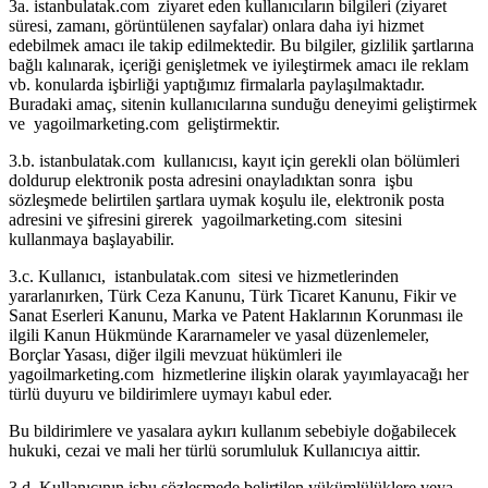
3a. istanbulatak.com ziyaret eden kullanıcıların bilgileri (ziyaret
süresi, zamanı, görüntülenen sayfalar) onlara daha iyi hizmet
edebilmek amacı ile takip edilmektedir. Bu bilgiler, gizlilik şartlarına
bağlı kalınarak, içeriği genişletmek ve iyileştirmek amacı ile reklam
vb. konularda işbirliği yaptığımız firmalarla paylaşılmaktadır.
Buradaki amaç, sitenin kullanıcılarına sunduğu deneyimi geliştirmek
ve yagoilmarketing.com geliştirmektir.
3.b. istanbulatak.com kullanıcısı, kayıt için gerekli olan bölümleri
doldurup elektronik posta adresini onayladıktan sonra işbu
sözleşmede belirtilen şartlara uymak koşulu ile, elektronik posta
adresini ve şifresini girerek yagoilmarketing.com sitesini
kullanmaya başlayabilir.
3.c. Kullanıcı, istanbulatak.com sitesi ve hizmetlerinden
yararlanırken, Türk Ceza Kanunu, Türk Ticaret Kanunu, Fikir ve
Sanat Eserleri Kanunu, Marka ve Patent Haklarının Korunması ile
ilgili Kanun Hükmünde Kararnameler ve yasal düzenlemeler,
Borçlar Yasası, diğer ilgili mevzuat hükümleri ile
yagoilmarketing.com hizmetlerine ilişkin olarak yayımlayacağı her
türlü duyuru ve bildirimlere uymayı kabul eder.
Bu bildirimlere ve yasalara aykırı kullanım sebebiyle doğabilecek
hukuki, cezai ve mali her türlü sorumluluk Kullanıcıya aittir.
3.d. Kullanıcının işbu sözleşmede belirtilen yükümlülüklere veya