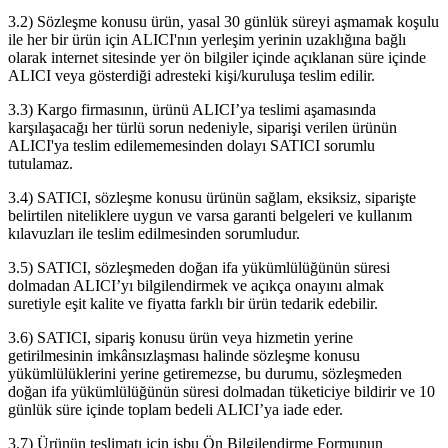
3.2) Sözleşme konusu ürün, yasal 30 günlük süreyi aşmamak koşulu
ile her bir ürün için ALICI'nın yerleşim yerinin uzaklığına bağlı
olarak internet sitesinde yer ön bilgiler içinde açıklanan süre içinde
ALICI veya gösterdiği adresteki kişi/kuruluşa teslim edilir.
3.3) Kargo firmasının, ürünü ALICI’ya teslimi aşamasında
karşılaşacağı her türlü sorun nedeniyle, siparişi verilen ürünün
ALICI'ya teslim edilememesinden dolayı SATICI sorumlu
tutulamaz.
3.4) SATICI, sözleşme konusu ürünün sağlam, eksiksiz, siparişte
belirtilen niteliklere uygun ve varsa garanti belgeleri ve kullanım
kılavuzları ile teslim edilmesinden sorumludur.
3.5) SATICI, sözleşmeden doğan ifa yükümlülüğünün süresi
dolmadan ALICI’yı bilgilendirmek ve açıkça onayını almak
suretiyle eşit kalite ve fiyatta farklı bir ürün tedarik edebilir.
3.6) SATICI, sipariş konusu ürün veya hizmetin yerine
getirilmesinin imkânsızlaşması halinde sözleşme konusu
yükümlülüklerini yerine getiremezse, bu durumu, sözleşmeden
doğan ifa yükümlülüğünün süresi dolmadan tüketiciye bildirir ve 10
günlük süre içinde toplam bedeli ALICI’ya iade eder.
3.7) Ürünün teslimatı için işbu Ön Bilgilendirme Formunun