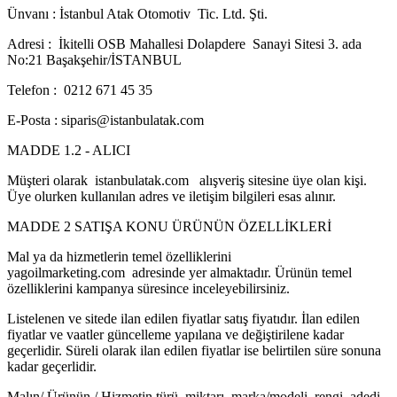
Ünvanı : İstanbul Atak Otomotiv Tic. Ltd. Şti.
Adresi : İkitelli OSB Mahallesi Dolapdere Sanayi Sitesi 3. ada
No:21 Başakşehir/İSTANBUL
Telefon : 0212 671 45 35
E-Posta : siparis@istanbulatak.com
MADDE 1.2 - ALICI
Müşteri olarak istanbulatak.com alışveriş sitesine üye olan kişi.
Üye olurken kullanılan adres ve iletişim bilgileri esas alınır.
MADDE 2 SATIŞA KONU ÜRÜNÜN ÖZELLİKLERİ
Mal ya da hizmetlerin temel özelliklerini
yagoilmarketing.com adresinde yer almaktadır. Ürünün temel
özelliklerini kampanya süresince inceleyebilirsiniz.
Listelenen ve sitede ilan edilen fiyatlar satış fiyatıdır. İlan edilen
fiyatlar ve vaatler güncelleme yapılana ve değiştirilene kadar
geçerlidir. Süreli olarak ilan edilen fiyatlar ise belirtilen süre sonuna
kadar geçerlidir.
Malın/ Ürünün / Hizmetin türü, miktarı, marka/modeli, rengi, adedi,