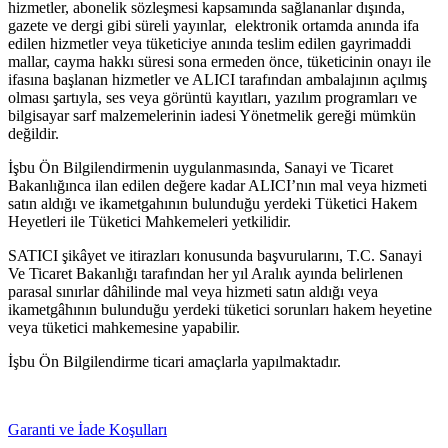
hizmetler, abonelik sözleşmesi kapsamında sağlananlar dışında,
gazete ve dergi gibi süreli yayınlar, elektronik ortamda anında ifa
edilen hizmetler veya tüketiciye anında teslim edilen gayrimaddi
mallar, cayma hakkı süresi sona ermeden önce, tüketicinin onayı ile
ifasına başlanan hizmetler ve ALICI tarafından ambalajının açılmış
olması şartıyla, ses veya görüntü kayıtları, yazılım programları ve
bilgisayar sarf malzemelerinin iadesi Yönetmelik gereği mümkün
değildir.
İşbu Ön Bilgilendirmenin uygulanmasında, Sanayi ve Ticaret
Bakanlığınca ilan edilen değere kadar ALICI’nın mal veya hizmeti
satın aldığı ve ikametgahının bulunduğu yerdeki Tüketici Hakem
Heyetleri ile Tüketici Mahkemeleri yetkilidir.
SATICI şikâyet ve itirazları konusunda başvurularını, T.C. Sanayi
Ve Ticaret Bakanlığı tarafından her yıl Aralık ayında belirlenen
parasal sınırlar dâhilinde mal veya hizmeti satın aldığı veya
ikametgâhının bulunduğu yerdeki tüketici sorunları hakem heyetine
veya tüketici mahkemesine yapabilir.
İşbu Ön Bilgilendirme ticari amaçlarla yapılmaktadır.
Garanti ve İade Koşulları