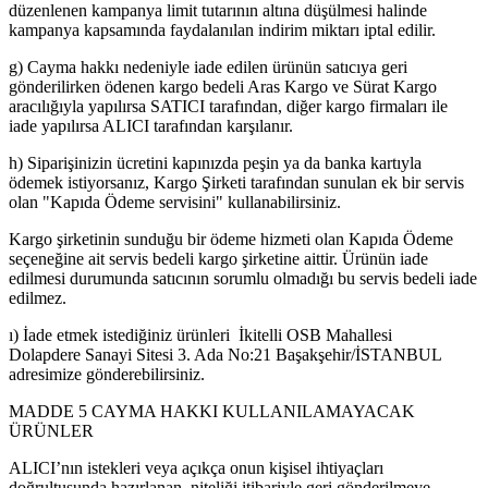
düzenlenen kampanya limit tutarının altına düşülmesi halinde
kampanya kapsamında faydalanılan indirim miktarı iptal edilir.
g) Cayma hakkı nedeniyle iade edilen ürünün satıcıya geri
gönderilirken ödenen kargo bedeli Aras Kargo ve Sürat Kargo
aracılığıyla yapılırsa SATICI tarafından, diğer kargo firmaları ile
iade yapılırsa ALICI tarafından karşılanır.
h) Siparişinizin ücretini kapınızda peşin ya da banka kartıyla
ödemek istiyorsanız, Kargo Şirketi tarafından sunulan ek bir servis
olan "Kapıda Ödeme servisini" kullanabilirsiniz.
Kargo şirketinin sunduğu bir ödeme hizmeti olan Kapıda Ödeme
seçeneğine ait servis bedeli kargo şirketine aittir. Ürünün iade
edilmesi durumunda satıcının sorumlu olmadığı bu servis bedeli iade
edilmez.
ı) İade etmek istediğiniz ürünleri İkitelli OSB Mahallesi
Dolapdere Sanayi Sitesi 3. Ada No:21 Başakşehir/İSTANBUL
adresimize gönderebilirsiniz.
MADDE 5 CAYMA HAKKI KULLANILAMAYACAK
ÜRÜNLER
ALICI’nın istekleri veya açıkça onun kişisel ihtiyaçları
doğrultusunda hazırlanan, niteliği itibariyle geri gönderilmeye