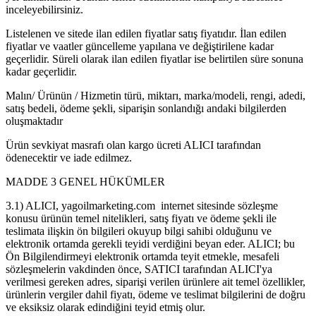
inceleyebilirsiniz.
Listelenen ve sitede ilan edilen fiyatlar satış fiyatıdır. İlan edilen
fiyatlar ve vaatler güncelleme yapılana ve değiştirilene kadar
geçerlidir. Süreli olarak ilan edilen fiyatlar ise belirtilen süre sonuna
kadar geçerlidir.
Malın/ Ürünün / Hizmetin türü, miktarı, marka/modeli, rengi, adedi,
satış bedeli, ödeme şekli, siparişin sonlandığı andaki bilgilerden
oluşmaktadır
Ürün sevkiyat masrafı olan kargo ücreti ALICI tarafından
ödenecektir ve iade edilmez.
MADDE 3 GENEL HÜKÜMLER
3.1) ALICI, yagoilmarketing.com internet sitesinde sözleşme
konusu ürünün temel nitelikleri, satış fiyatı ve ödeme şekli ile
teslimata ilişkin ön bilgileri okuyup bilgi sahibi olduğunu ve
elektronik ortamda gerekli teyidi verdiğini beyan eder. ALICI; bu
Ön Bilgilendirmeyi elektronik ortamda teyit etmekle, mesafeli
sözleşmelerin vakdinden önce, SATICI tarafından ALICI'ya
verilmesi gereken adres, siparişi verilen ürünlere ait temel özellikler,
ürünlerin vergiler dahil fiyatı, ödeme ve teslimat bilgilerini de doğru
ve eksiksiz olarak edindiğini teyid etmiş olur.