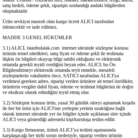
satış bedeli, ödeme şekli, siparişin sonlandığı andaki bilgilerden
oluşmaktadır
Ürün sevkiyat masrafı olan kargo ücreti ALICI tarafından
ödenecektir ve iade edilmez.
MADDE 3 GENEL HÜKÜMLER
3.1) ALICI, istanbulatak.com internet sitesinde sözleşme konusu
ürünün temel nitelikleri, satış fiyatı ve ödeme şekli ile teslimata
ilişkin ön bilgileri okuyup bilgi sahibi olduğunu ve elektronik
ortamda gerekli teyidi verdiğini beyan eder. ALICI; bu Ön
Bilgilendirmeyi elektronik ortamda teyit etmekle, mesafeli
sözleşmelerin vakdinden önce, SATICI tarafından ALICI'ya
verilmesi gereken adres, siparişi verilen ürünlere ait temel özellikler,
ürünlerin vergiler dahil fiyatı, ödeme ve teslimat bilgilerini de doğru
ve eksiksiz olarak edindiğini teyid etmiş olur.
3.2) Sözleşme konusu ürün, yasal 30 günlük süreyi aşmamak koşulu
ile her bir ürün için ALICI'nın yerleşim yerinin uzaklığına bağlı
olarak internet sitesinde yer ön bilgiler içinde açıklanan süre içinde
ALICI veya gösterdiği adresteki kişi/kuruluşa teslim edilir.
3.3) Kargo firmasının, ürünü ALICI’ya teslimi aşamasında
karşılaşacağı her türlü sorun nedeniyle, siparişi verilen ürünün