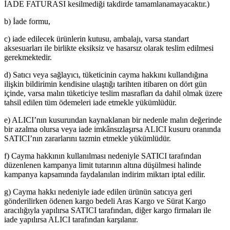
İADE FATURASI kesilmediği takdirde tamamlanamayacaktır.)
b) İade formu,
c) iade edilecek ürünlerin kutusu, ambalajı, varsa standart
aksesuarları ile birlikte eksiksiz ve hasarsız olarak teslim edilmesi
gerekmektedir.
d) Satıcı veya sağlayıcı, tüketicinin cayma hakkını kullandığına
ilişkin bildirimin kendisine ulaştığı tarihten itibaren on dört gün
içinde, varsa malın tüketiciye teslim masrafları da dahil olmak üzere
tahsil edilen tüm ödemeleri iade etmekle yükümlüdür.
e) ALICI’nın kusurundan kaynaklanan bir nedenle malın değerinde
bir azalma olursa veya iade imkânsızlaşırsa ALICI kusuru oranında
SATICI’nın zararlarını tazmin etmekle yükümlüdür.
f) Cayma hakkının kullanılması nedeniyle SATICI tarafından
düzenlenen kampanya limit tutarının altına düşülmesi halinde
kampanya kapsamında faydalanılan indirim miktarı iptal edilir.
g) Cayma hakkı nedeniyle iade edilen ürünün satıcıya geri
gönderilirken ödenen kargo bedeli Aras Kargo ve Sürat Kargo
aracılığıyla yapılırsa SATICI tarafından, diğer kargo firmaları ile
iade yapılırsa ALICI tarafından karşılanır.