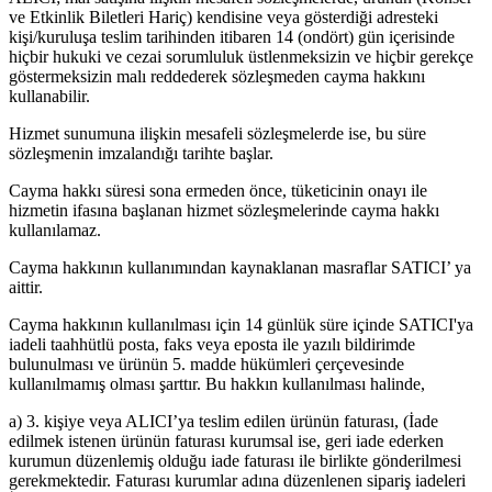
ve Etkinlik Biletleri Hariç) kendisine veya gösterdiği adresteki
kişi/kuruluşa teslim tarihinden itibaren 14 (ondört) gün içerisinde
hiçbir hukuki ve cezai sorumluluk üstlenmeksizin ve hiçbir gerekçe
göstermeksizin malı reddederek sözleşmeden cayma hakkını
kullanabilir.
Hizmet sunumuna ilişkin mesafeli sözleşmelerde ise, bu süre
sözleşmenin imzalandığı tarihte başlar.
Cayma hakkı süresi sona ermeden önce, tüketicinin onayı ile
hizmetin ifasına başlanan hizmet sözleşmelerinde cayma hakkı
kullanılamaz.
Cayma hakkının kullanımından kaynaklanan masraflar SATICI’ ya
aittir.
Cayma hakkının kullanılması için 14 günlük süre içinde SATICI'ya
iadeli taahhütlü posta, faks veya eposta ile yazılı bildirimde
bulunulması ve ürünün 5. madde hükümleri çerçevesinde
kullanılmamış olması şarttır. Bu hakkın kullanılması halinde,
a) 3. kişiye veya ALICI’ya teslim edilen ürünün faturası, (İade
edilmek istenen ürünün faturası kurumsal ise, geri iade ederken
kurumun düzenlemiş olduğu iade faturası ile birlikte gönderilmesi
gerekmektedir. Faturası kurumlar adına düzenlenen sipariş iadeleri