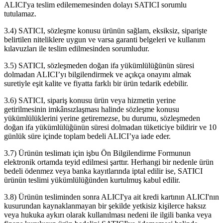
ALICI'ya teslim edilememesinden dolayı SATICI sorumlu
tutulamaz.
3.4) SATICI, sözleşme konusu ürünün sağlam, eksiksiz, siparişte
belirtilen niteliklere uygun ve varsa garanti belgeleri ve kullanım
kılavuzları ile teslim edilmesinden sorumludur.
3.5) SATICI, sözleşmeden doğan ifa yükümlülüğünün süresi
dolmadan ALICI’yı bilgilendirmek ve açıkça onayını almak
suretiyle eşit kalite ve fiyatta farklı bir ürün tedarik edebilir.
3.6) SATICI, sipariş konusu ürün veya hizmetin yerine
getirilmesinin imkânsızlaşması halinde sözleşme konusu
yükümlülüklerini yerine getiremezse, bu durumu, sözleşmeden
doğan ifa yükümlülüğünün süresi dolmadan tüketiciye bildirir ve 10
günlük süre içinde toplam bedeli ALICI’ya iade eder.
3.7) Ürünün teslimatı için işbu Ön Bilgilendirme Formunun
elektronik ortamda teyid edilmesi şarttır. Herhangi bir nedenle ürün
bedeli ödenmez veya banka kayıtlarında iptal edilir ise, SATICI
ürünün teslimi yükümlülüğünden kurtulmuş kabul edilir.
3.8) Ürünün tesliminden sonra ALICI'ya ait kredi kartının ALICI'nın
kusurundan kaynaklanmayan bir şekilde yetkisiz kişilerce haksız
veya hukuka aykırı olarak kullanılması nedeni ile ilgili banka veya