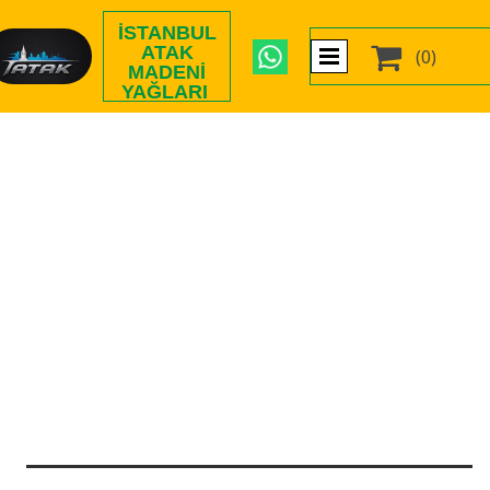
İSTANBUL

ATAK
(0)
MADENI
YAĞLARI