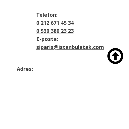
Telefon:
0 212 671 45 34
0 530 380 23 23
E-posta:
siparis@istanbulatak.com

Adres:
İosb Mah Dolapdere sanayii sitesi 3. Ada
No:21 Başakşehir/İstanbul
