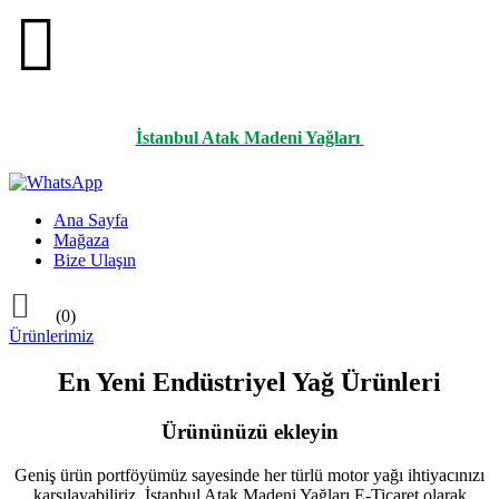

İstanbul Atak Madeni Yağları
Ana Sayfa
Mağaza
Bize Ulaşın

(0)
Ürünlerimiz
En Yeni Endüstriyel Yağ Ürünleri
Ürününüzü ekleyin
Geniş ürün portföyümüz sayesinde her türlü motor yağı ihtiyacınızı
karşılayabiliriz. İstanbul Atak Madeni Yağları E-Ticaret olarak