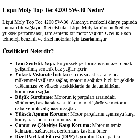
Liqui Moly Top Tec 4200 5W-30 Nedir?
Liqui Moly Top Tec 4200 5W-30, Almanya merkezli dünya çapında
tanınan bir yağlayıcı üreticisi olan Liqui Moly tarafından üretilen
yüksek performanslı, tam sentetik bir motor yağıdır. Özellikle son
teknoloji benzinli ve dizel motorlar için tasarlanmıştır.
Özellikleri Nelerdir?
Tam Sentetik Yapı:
En yüksek performans için özel olarak
geliştirilmiş sentetik baz yağlar içerir.
Yüksek Viskozite İndeksi:
Geniş sıcaklık aralığında
mükemmel yağlama sağlar, motorun soğukta hızlı bir şekilde
yağlanması ve yüksek sıcaklıklarda da dayanıklılığını
korumasını sağlar.
Düşük Sürtünme:
Motorun iç parçaları arasındaki
sürtünmeyi azaltarak yakıt tüketimini düşürür ve motorun
daha verimli çalışmasını sağlar.
Yüksek Aşınma Koruma:
Motor parçalarını aşınmaya karşı
koruyarak motor ömrünü uzatır.
Çamur ve Çökeltiye Karşı Koruma:
Motorun temiz
kalmasını sağlayarak performans kaybını önler.
Dizel Partikül Filtresi (DPF) Uyumlu:
Dizel partikül