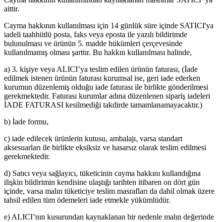
aittir.
Cayma hakkının kullanılması için 14 günlük süre içinde SATICI'ya
iadeli taahhütlü posta, faks veya eposta ile yazılı bildirimde
bulunulması ve ürünün 5. madde hükümleri çerçevesinde
kullanılmamış olması şarttır. Bu hakkın kullanılması halinde,
a) 3. kişiye veya ALICI’ya teslim edilen ürünün faturası, (İade
edilmek istenen ürünün faturası kurumsal ise, geri iade ederken
kurumun düzenlemiş olduğu iade faturası ile birlikte gönderilmesi
gerekmektedir. Faturası kurumlar adına düzenlenen sipariş iadeleri
İADE FATURASI kesilmediği takdirde tamamlanamayacaktır.)
b) İade formu,
c) iade edilecek ürünlerin kutusu, ambalajı, varsa standart
aksesuarları ile birlikte eksiksiz ve hasarsız olarak teslim edilmesi
gerekmektedir.
d) Satıcı veya sağlayıcı, tüketicinin cayma hakkını kullandığına
ilişkin bildirimin kendisine ulaştığı tarihten itibaren on dört gün
içinde, varsa malın tüketiciye teslim masrafları da dahil olmak üzere
tahsil edilen tüm ödemeleri iade etmekle yükümlüdür.
e) ALICI’nın kusurundan kaynaklanan bir nedenle malın değerinde