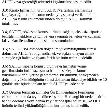
ALICI veya gösterdiği adresteki kişi/kuruluşa teslim edilir.
3.3) Kargo firmasının, ürünü ALICI’ya teslimi aşamasında
karşılaşacağı her türlü sorun nedeniyle, siparişi verilen ürünün
ALICI'ya teslim edilememesinden dolayı SATICI sorumlu
tutulamaz.
3.4) SATICI, sözleşme konusu ürünün sağlam, eksiksiz, siparişte
belirtilen niteliklere uygun ve varsa garanti belgeleri ve kullanım
kılavuzları ile teslim edilmesinden sorumludur.
3.5) SATICI, sözleşmeden doğan ifa yükümlülüğünün süresi
dolmadan ALICI’yı bilgilendirmek ve açıkça onayını almak
suretiyle eşit kalite ve fiyatta farklı bir ürün tedarik edebilir.
3.6) SATICI, sipariş konusu ürün veya hizmetin yerine
getirilmesinin imkânsızlaşması halinde sözleşme konusu
yükümlülüklerini yerine getiremezse, bu durumu, sözleşmeden
doğan ifa yükümlülüğünün süresi dolmadan tüketiciye bildirir ve 10
günlük süre içinde toplam bedeli ALICI’ya iade eder.
3.7) Ürünün teslimatı için işbu Ön Bilgilendirme Formunun
elektronik ortamda teyid edilmesi şarttır. Herhangi bir nedenle ürün
bedeli ödenmez veya banka kayıtlarında iptal edilir ise, SATICI
ürünün teslimi yükümlülüğünden kurtulmuş kabul edilir.