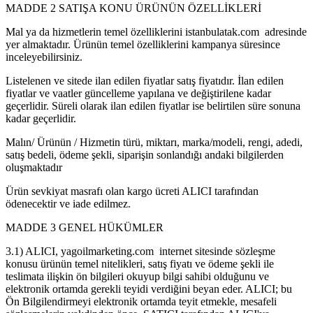
MADDE 2 SATIŞA KONU ÜRÜNÜN ÖZELLİKLERİ
Mal ya da hizmetlerin temel özelliklerini istanbulatak.com adresinde
yer almaktadır. Ürünün temel özelliklerini kampanya süresince
inceleyebilirsiniz.
Listelenen ve sitede ilan edilen fiyatlar satış fiyatıdır. İlan edilen
fiyatlar ve vaatler güncelleme yapılana ve değiştirilene kadar
geçerlidir. Süreli olarak ilan edilen fiyatlar ise belirtilen süre sonuna
kadar geçerlidir.
Malın/ Ürünün / Hizmetin türü, miktarı, marka/modeli, rengi, adedi,
satış bedeli, ödeme şekli, siparişin sonlandığı andaki bilgilerden
oluşmaktadır
Ürün sevkiyat masrafı olan kargo ücreti ALICI tarafından
ödenecektir ve iade edilmez.
MADDE 3 GENEL HÜKÜMLER
3.1) ALICI, yagoilmarketing.com internet sitesinde sözleşme
konusu ürünün temel nitelikleri, satış fiyatı ve ödeme şekli ile
teslimata ilişkin ön bilgileri okuyup bilgi sahibi olduğunu ve
elektronik ortamda gerekli teyidi verdiğini beyan eder. ALICI; bu
Ön Bilgilendirmeyi elektronik ortamda teyit etmekle, mesafeli