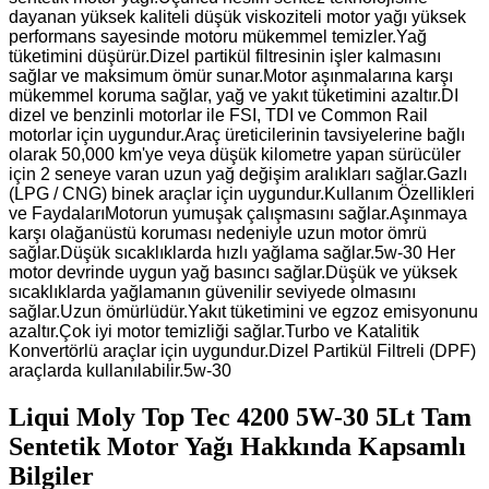
dayanan yüksek kaliteli düşük viskoziteli motor yağı yüksek
performans sayesinde motoru mükemmel temizler.Yağ
tüketimini düşürür.Dizel partikül filtresinin işler kalmasını
sağlar ve maksimum ömür sunar.Motor aşınmalarına karşı
mükemmel koruma sağlar, yağ ve yakıt tüketimini azaltır.DI
dizel ve benzinli motorlar ile FSI, TDI ve Common Rail
motorlar için uygundur.Araç üreticilerinin tavsiyelerine bağlı
olarak 50,000 km'ye veya düşük kilometre yapan sürücüler
için 2 seneye varan uzun yağ değişim aralıkları sağlar.Gazlı
(LPG / CNG) binek araçlar için uygundur.Kullanım Özellikleri
ve FaydalarıMotorun yumuşak çalışmasını sağlar.Aşınmaya
karşı olağanüstü koruması nedeniyle uzun motor ömrü
sağlar.Düşük sıcaklıklarda hızlı yağlama sağlar.5w-30 Her
motor devrinde uygun yağ basıncı sağlar.Düşük ve yüksek
sıcaklıklarda yağlamanın güvenilir seviyede olmasını
sağlar.Uzun ömürlüdür.Yakıt tüketimini ve egzoz emisyonunu
azaltır.Çok iyi motor temizliği sağlar.Turbo ve Katalitik
Konvertörlü araçlar için uygundur.Dizel Partikül Filtreli (DPF)
araçlarda kullanılabilir.5w-30
Liqui Moly Top Tec 4200 5W-30 5Lt Tam
Sentetik Motor Yağı Hakkında Kapsamlı
Bilgiler