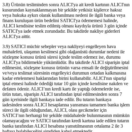
3.8) Ürünün tesliminden sonra ALICI'ya ait kredi kartının ALICI'nın
kusurundan kaynaklanmayan bir şekilde yetkisiz kişilerce haksız
veya hukuka aykırı olarak kullanılması nedeni ile ilgili banka veya
finans kuruluşun ürün bedelini SATICI'ya ödememesi halinde,
ALICI kendisine teslim edilmiş olması kaydıyla ürünü 3 gün içinde
SATICI'ya iade etmek zorundadır. Bu takdirde nakliye giderleri
ALICI'ya aittir.
3.9) SATICI mücbir sebepler veya nakliyeyi engelleyen hava
muhalefeti, ulaşımın kesilmesi gibi olağanüstü durumlar nedeni ile
sözleşme konusu ürünü süresi içinde teslim edemez ise, durumu
ALICI'ya bildirmekle yükümlüdür. Bu takdirde ALICI siparişin iptal
edilmesini, sözleşme konusu ürünün varsa emsali ile değiştirilmesini
ve/veya teslimat süresinin engelleyici durumun ortadan kalkmasına
kadar ertelenmesi haklarından birini kullanabilir. ALICI'nın siparişi
iptal etmesi halinde ödediği tutar 10 gün içinde kendisine nakden ve
defaten ödenir. ALICI’nın kredi kartı ile yaptığı ödemelerde ise,
ürün tutarı, siparişin ALICI tarafından iptal edilmesinden sonra 7
gün içerisinde ilgili bankaya iade edilir. Bu tutarın bankaya
iadesinden sonra ALICI hesaplarına yansıması tamamen banka işlem
süreci ile ilgili olduğundan, ALICI, olası gecikmeler için
SATICI’nın herhangi bir şekilde müdahalede bulunmasının mümkün
olamayacağını ve SATICI tarafından kredi kartına iade edilen tutarın
banka tarafından ALICI hesabına yansıtılmasının ortalama 2 ile 3
haftayı bulabileceğini şimdiden kabul etmektedir.