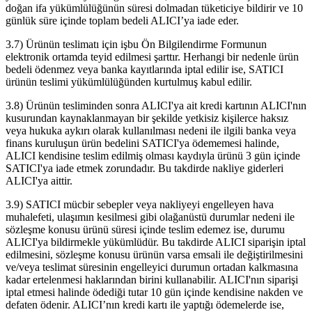
doğan ifa yükümlülüğünün süresi dolmadan tüketiciye bildirir ve 10
günlük süre içinde toplam bedeli ALICI’ya iade eder.
3.7) Ürünün teslimatı için işbu Ön Bilgilendirme Formunun
elektronik ortamda teyid edilmesi şarttır. Herhangi bir nedenle ürün
bedeli ödenmez veya banka kayıtlarında iptal edilir ise, SATICI
ürünün teslimi yükümlülüğünden kurtulmuş kabul edilir.
3.8) Ürünün tesliminden sonra ALICI'ya ait kredi kartının ALICI'nın
kusurundan kaynaklanmayan bir şekilde yetkisiz kişilerce haksız
veya hukuka aykırı olarak kullanılması nedeni ile ilgili banka veya
finans kuruluşun ürün bedelini SATICI'ya ödememesi halinde,
ALICI kendisine teslim edilmiş olması kaydıyla ürünü 3 gün içinde
SATICI'ya iade etmek zorundadır. Bu takdirde nakliye giderleri
ALICI'ya aittir.
3.9) SATICI mücbir sebepler veya nakliyeyi engelleyen hava
muhalefeti, ulaşımın kesilmesi gibi olağanüstü durumlar nedeni ile
sözleşme konusu ürünü süresi içinde teslim edemez ise, durumu
ALICI'ya bildirmekle yükümlüdür. Bu takdirde ALICI siparişin iptal
edilmesini, sözleşme konusu ürünün varsa emsali ile değiştirilmesini
ve/veya teslimat süresinin engelleyici durumun ortadan kalkmasına
kadar ertelenmesi haklarından birini kullanabilir. ALICI'nın siparişi
iptal etmesi halinde ödediği tutar 10 gün içinde kendisine nakden ve
defaten ödenir. ALICI’nın kredi kartı ile yaptığı ödemelerde ise,