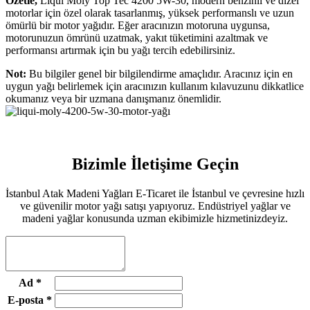
Özetle,
Liqui Moly Top Tec 4200 5W-30, modern benzinli ve dizel
motorlar için özel olarak tasarlanmış, yüksek performanslı ve uzun
ömürlü bir motor yağıdır. Eğer aracınızın motoruna uygunsa,
motorunuzun ömrünü uzatmak, yakıt tüketimini azaltmak ve
performansı artırmak için bu yağı tercih edebilirsiniz.
Not:
Bu bilgiler genel bir bilgilendirme amaçlıdır. Aracınız için en
uygun yağı belirlemek için aracınızın kullanım kılavuzunu dikkatlice
okumanız veya bir uzmana danışmanız önemlidir.
Bizimle İletişime Geçin
İstanbul Atak Madeni Yağları E-Ticaret ile İstanbul ve çevresine hızlı
ve güvenilir motor yağı satışı yapıyoruz. Endüstriyel yağlar ve
madeni yağlar konusunda uzman ekibimizle hizmetinizdeyiz.
Ad
*
E-posta
*