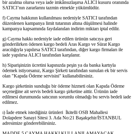
bir azalma olursa veya iade imkânsızlaşırsa ALICI kusuru oranında
SATICI’nın zararlarını tazmin etmekle yükümlüdür.
f) Cayma hakkının kullanılması nedeniyle SATICI tarafından
düzenlenen kampanya limit tutarının altına düşülmesi halinde
kampanya kapsamında faydalanılan indirim miktarı iptal edilir.
g) Cayma hakkı nedeniyle iade edilen ürünün satıcıya geri
gönderilirken ödenen kargo bedeli Aras Kargo ve Sürat Kargo
aracılığıyla yapılırsa SATICI tarafından, diğer kargo firmaları ile
iade yapılırsa ALICI tarafından karşılanır.
h) Siparişinizin ücretini kapınızda peşin ya da banka kartıyla
ödemek istiyorsanız, Kargo Şirketi tarafından sunulan ek bir servis
olan "Kapıda Ödeme servisini" kullanabilirsiniz.
Kargo şirketinin sunduğu bir ödeme hizmeti olan Kapıda Ödeme
seçeneğine ait servis bedeli kargo şirketine aittir. Ürünün iade
edilmesi durumunda satıcının sorumlu olmadığı bu servis bedeli iade
edilmez.
ı) İade etmek istediğiniz ürünleri İkitelli OSB Mahallesi
Dolapdere Sanayi Sitesi 3. Ada No:21 Başakşehir/İSTANBUL
adresimize gönderebilirsiniz.
MADDE 5 CAYMA HAKKI KULLANILAMAYACAK