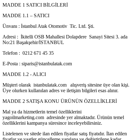
MADDE 1 SATICI BİLGİLERİ
MADDE 1.1 – SATICI
Ünvanı : İstanbul Atak Otomotiv Tic. Ltd. Şti.
Adresi : İkitelli OSB Mahallesi Dolapdere Sanayi Sitesi 3. ada
No:21 Başakşehir/İSTANBUL
Telefon : 0212 671 45 35
E-Posta : siparis@istanbulatak.com
MADDE 1.2 - ALICI
Müşteri olarak istanbulatak.com alışveriş sitesine üye olan kişi.
Üye olurken kullanılan adres ve iletişim bilgileri esas alınır.
MADDE 2 SATIŞA KONU ÜRÜNÜN ÖZELLİKLERİ
Mal ya da hizmetlerin temel özelliklerini
yagoilmarketing.com adresinde yer almaktadır. Ürünün temel
özelliklerini kampanya süresince inceleyebilirsiniz.
Listelenen ve sitede ilan edilen fiyatlar satış fiyatıdır. İlan edilen
fiyatlar ve vaatler güncelleme yapılana ve değiştirilene kadar