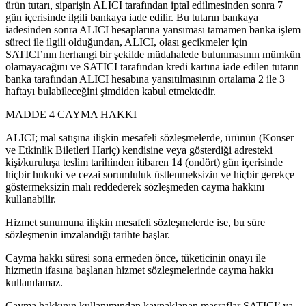
ürün tutarı, siparişin ALICI tarafından iptal edilmesinden sonra 7
gün içerisinde ilgili bankaya iade edilir. Bu tutarın bankaya
iadesinden sonra ALICI hesaplarına yansıması tamamen banka işlem
süreci ile ilgili olduğundan, ALICI, olası gecikmeler için
SATICI’nın herhangi bir şekilde müdahalede bulunmasının mümkün
olamayacağını ve SATICI tarafından kredi kartına iade edilen tutarın
banka tarafından ALICI hesabına yansıtılmasının ortalama 2 ile 3
haftayı bulabileceğini şimdiden kabul etmektedir.
MADDE 4 CAYMA HAKKI
ALICI; mal satışına ilişkin mesafeli sözleşmelerde, ürünün (Konser
ve Etkinlik Biletleri Hariç) kendisine veya gösterdiği adresteki
kişi/kuruluşa teslim tarihinden itibaren 14 (ondört) gün içerisinde
hiçbir hukuki ve cezai sorumluluk üstlenmeksizin ve hiçbir gerekçe
göstermeksizin malı reddederek sözleşmeden cayma hakkını
kullanabilir.
Hizmet sunumuna ilişkin mesafeli sözleşmelerde ise, bu süre
sözleşmenin imzalandığı tarihte başlar.
Cayma hakkı süresi sona ermeden önce, tüketicinin onayı ile
hizmetin ifasına başlanan hizmet sözleşmelerinde cayma hakkı
kullanılamaz.
Cayma hakkının kullanımından kaynaklanan masraflar SATICI’ ya