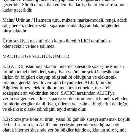
geçerlidir. Süreli olarak ilan edilen fiyatlar ise belirtilen süre sonuna
kadar geçerlidir.
Malın/ Ürünün / Hizmetin türü, miktarı, marka/modeli, rengi, adedi,
satış bedeli, ödeme şekli, siparişin sonlandığı andaki bilgilerden
oluşmaktadır
Ürün sevkiyat masrafı olan kargo ücreti ALICI tarafından
ödenecektir ve iade edilmez.
MADDE 3 GENEL HÜKÜMLER
3.1) ALICI, istanbulatak.com internet sitesinde sözleşme konusu
ürünün temel nitelikleri, satış fiyatı ve ödeme şekli ile teslimata
ilişkin ön bilgileri okuyup bilgi sahibi olduğunu ve elektronik
ortamda gerekli teyidi verdiğini beyan eder. ALICI; bu Ön
Bilgilendirmeyi elektronik ortamda teyit etmekle, mesafeli
sözleşmelerin vakdinden önce, SATICI tarafından ALICI'ya
verilmesi gereken adres, siparişi verilen ürünlere ait temel özellikler,
ürünlerin vergiler dahil fiyatı, ödeme ve teslimat bilgilerini de doğru
ve eksiksiz olarak edindiğini teyid etmiş olur.
3.2) Sözleşme konusu ürün, yasal 30 günlük süreyi aşmamak koşulu
ile her bir ürün için ALICI'nın yerleşim yerinin uzaklığına bağlı
olarak internet sitesinde yer ön bilgiler içinde açıklanan süre içinde