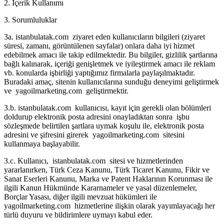
2. İçerik Kullanımı
3. Sorumluluklar
3a. istanbulatak.com ziyaret eden kullanıcıların bilgileri (ziyaret
süresi, zamanı, görüntülenen sayfalar) onlara daha iyi hizmet
edebilmek amacı ile takip edilmektedir. Bu bilgiler, gizlilik şartlarına
bağlı kalınarak, içeriği genişletmek ve iyileştirmek amacı ile reklam
vb. konularda işbirliği yaptığımız firmalarla paylaşılmaktadır.
Buradaki amaç, sitenin kullanıcılarına sunduğu deneyimi geliştirmek
ve yagoilmarketing.com geliştirmektir.
3.b. istanbulatak.com kullanıcısı, kayıt için gerekli olan bölümleri
doldurup elektronik posta adresini onayladıktan sonra işbu
sözleşmede belirtilen şartlara uymak koşulu ile, elektronik posta
adresini ve şifresini girerek yagoilmarketing.com sitesini
kullanmaya başlayabilir.
3.c. Kullanıcı, istanbulatak.com sitesi ve hizmetlerinden
yararlanırken, Türk Ceza Kanunu, Türk Ticaret Kanunu, Fikir ve
Sanat Eserleri Kanunu, Marka ve Patent Haklarının Korunması ile
ilgili Kanun Hükmünde Kararnameler ve yasal düzenlemeler,
Borçlar Yasası, diğer ilgili mevzuat hükümleri ile
yagoilmarketing.com hizmetlerine ilişkin olarak yayımlayacağı her
türlü duyuru ve bildirimlere uymayı kabul eder.