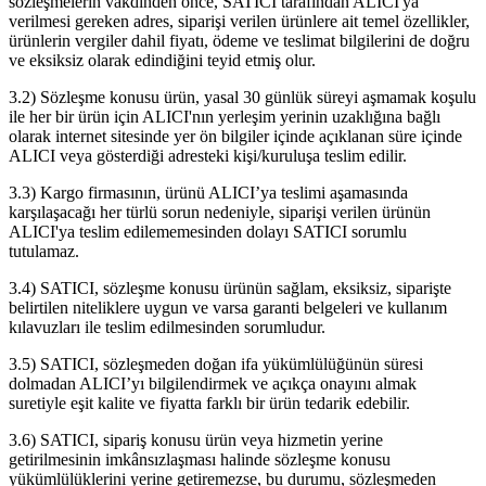
sözleşmelerin vakdinden önce, SATICI tarafından ALICI'ya
verilmesi gereken adres, siparişi verilen ürünlere ait temel özellikler,
ürünlerin vergiler dahil fiyatı, ödeme ve teslimat bilgilerini de doğru
ve eksiksiz olarak edindiğini teyid etmiş olur.
3.2) Sözleşme konusu ürün, yasal 30 günlük süreyi aşmamak koşulu
ile her bir ürün için ALICI'nın yerleşim yerinin uzaklığına bağlı
olarak internet sitesinde yer ön bilgiler içinde açıklanan süre içinde
ALICI veya gösterdiği adresteki kişi/kuruluşa teslim edilir.
3.3) Kargo firmasının, ürünü ALICI’ya teslimi aşamasında
karşılaşacağı her türlü sorun nedeniyle, siparişi verilen ürünün
ALICI'ya teslim edilememesinden dolayı SATICI sorumlu
tutulamaz.
3.4) SATICI, sözleşme konusu ürünün sağlam, eksiksiz, siparişte
belirtilen niteliklere uygun ve varsa garanti belgeleri ve kullanım
kılavuzları ile teslim edilmesinden sorumludur.
3.5) SATICI, sözleşmeden doğan ifa yükümlülüğünün süresi
dolmadan ALICI’yı bilgilendirmek ve açıkça onayını almak
suretiyle eşit kalite ve fiyatta farklı bir ürün tedarik edebilir.
3.6) SATICI, sipariş konusu ürün veya hizmetin yerine
getirilmesinin imkânsızlaşması halinde sözleşme konusu
yükümlülüklerini yerine getiremezse, bu durumu, sözleşmeden