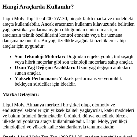
Hangi Araçlarda Kullanılır?
Liqui Moly Top Tec 4200 5W-30, birçok farklı marka ve modeldeki
araçta kullanılabilir. Ancak aracınızın kullanım kılavuzunda belirtilen
yağ spesifikasyonlarına uygun olduğundan emin olmak için
aracınızın teknik özelliklerini kontrol etmeniz veya bir uzmana
danışmanız önerilir. Bu yağ, özellikle aşağıdaki özelliklere sahip
araçlar için uygundur:
Son Teknoloji Motorlar:
Doğrudan enjeksiyonlu, turboşarjlı
veya hibrit motorlar gibi son teknoloji motorlara sahip araçlar.
Uzun Yağ Değişim Aralıkları:
Uzun yağ değişim aralıkları
sunan araçlar.
Yüksek Performans:
Yüksek performans ve verimlilik
bekleyen sürücüler için idealdir.
Marka Detayları:
Liqui Moly, Almanya merkezli bir şirket olup, otomotiv ve
endüstriyel sektörler için yüksek kaliteli yağlayıcılar, katkı maddeleri
ve bakım ürünleri üretmektedir. Ürünleri, dünya genelinde birçok
ülkede milyonlarca araçta kullanılmaktadır. Liqui Moly, yenilikçi
teknolojileri ve yüksek kalite standartlarıyla tanınmaktadır.