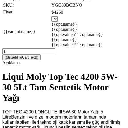
SKU:
YGC83BCBNQ
Fiyat:
₺4250
{{opt.name}}
{{opt.name}}
{{variant.name}}:
{{opt.value ? '' : opt.name}}
{{opt.name}}
{{opt.value ? '' : opt.name}}
{{ds.addToCartText}}
Açıklama
Liqui Moly Top Tec 4200 5W-
30 5Lt Tam Sentetik Motor
Yağı
TOP TEC 4200 LONGLIFE III 5W-30 Motor Yağı 5
LitreBenzinli ve dizel modern motorların tamamında
kullanılabilen, ileri teknoloji katık karışımı ile güçlendirilmiş
sentetik motor yağı.Üçüncü neslin sentez teknolojisine