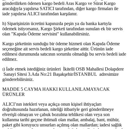
gönderilirken ödenen kargo bedeli Aras Kargo ve Sürat Kargo
aracılığıyla yapılırsa SATICI tarafından, diğer kargo firmaları ile
iade yapılırsa ALICI tarafından karşılanır.
h) Siparişinizin ücretini kapınızda peşin ya da banka kartıyla
ödemek istiyorsanız, Kargo Şirketi tarafından sunulan ek bir servis
olan "Kapıda Ödeme servisini" kullanabilirsiniz.
Kargo şirketinin sunduğu bir ödeme hizmeti olan Kapıda Ödeme
seçeneğine ait servis bedeli kargo şirketine aittir. Ürünün iade
edilmesi durumunda satıcının sorumlu olmadığı bu servis bedeli iade
edilmez.
ı) İade etmek istediğiniz ürünleri İkitelli OSB Mahallesi Dolapdere
Sanayi Sitesi 3.Ada No:21 Başakşehir/İSTANBUL adresimize
gönderebilirsiniz.
MADDE 5 CAYMA HAKKI KULLANILAMAYACAK
ÜRÜNLER
ALICI’nın istekleri veya açıkça onun kişisel ihtiyaçları
doğrultusunda hazırlanan, niteliği itibariyle geri gönderilmeye
elverişli olmayan ve çabuk bozulma tehlikesi olan veya son
kullanma tarihi geçme ihtimali olan mallar, ambalaj, bant, mühür,
paket gibi koruyucu unsurları açılmış olan mallardan; iadesi sağlık