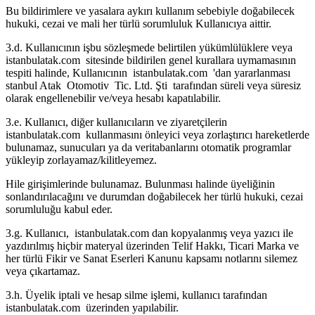
Bu bildirimlere ve yasalara aykırı kullanım sebebiyle doğabilecek
hukuki, cezai ve mali her türlü sorumluluk Kullanıcıya aittir.
3.d. Kullanıcının işbu sözleşmede belirtilen yükümlülüklere veya
istanbulatak.com sitesinde bildirilen genel kurallara uymamasının
tespiti halinde, Kullanıcının istanbulatak.com 'dan yararlanması
stanbul Atak Otomotiv Tic. Ltd. Şti tarafından süreli veya süresiz
olarak engellenebilir ve/veya hesabı kapatılabilir.
3.e. Kullanıcı, diğer kullanıcıların ve ziyaretçilerin
istanbulatak.com kullanmasını önleyici veya zorlaştırıcı hareketlerde
bulunamaz, sunucuları ya da veritabanlarını otomatik programlar
yükleyip zorlayamaz/kilitleyemez.
Hile girişimlerinde bulunamaz. Bulunması halinde üyeliğinin
sonlandırılacağını ve durumdan doğabilecek her türlü hukuki, cezai
sorumluluğu kabul eder.
3.g. Kullanıcı, istanbulatak.com dan kopyalanmış veya yazıcı ile
yazdırılmış hiçbir materyal üzerinden Telif Hakkı, Ticari Marka ve
her türlü Fikir ve Sanat Eserleri Kanunu kapsamı notlarını silemez
veya çıkartamaz.
3.h. Üyelik iptali ve hesap silme işlemi, kullanıcı tarafından
istanbulatak.com üzerinden yapılabilir.