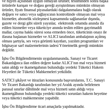
ve hijyen açısından uygun olmayan ürünler, tesliminden sonra başka
ürünlerle karışan ve doğası gereği ayrıştırılması mümkün olmayan
ürünler, fiyatı finansal piyasalardaki dalgalanmalara bağlı olarak
değişen ve satıcı veya sağlayıcının kontrolünde olmayan mal veya
hizmetler, abonelik sözleşmesi kapsamında sağlananlar dışında,
gazete ve dergi gibi süreli yayınlar, elektronik ortamda anında ifa
edilen hizmetler veya tüketiciye anında teslim edilen gayrimaddi
mallar, cayma hakkı süresi sona ermeden önce, tüketicinin onayı ile
ifasına başlanan hizmetler ve ALICI tarafından ambalajının açılmış
olması şartıyla, ses veya görüntü kayıtları, yazılım programları ve
bilgisayar sarf malzemelerinin iadesi Yönetmelik gereği mümkün
değildir.
İşbu Ön Bilgilendirmenin uygulanmasında, Sanayi ve Ticaret
Bakanlığınca ilan edilen değere kadar ALICI’nın mal veya hizmeti
satın aldığı ve ikametgahının bulunduğu yerdeki Tüketici Hakem
Heyetleri ile Tüketici Mahkemeleri yetkilidir.
SATICI şikâyet ve itirazları konusunda başvurularını, T.C. Sanayi
Ve Ticaret Bakanlığı tarafından her yıl Aralık ayında belirlenen
parasal sınırlar dâhilinde mal veya hizmeti satın aldığı veya
ikametgâhının bulunduğu yerdeki tüketici sorunları hakem heyetine
veya tüketici mahkemesine yapabilir.
İşbu Ön Bilgilendirme ticari amaçlarla yapılmaktadır.