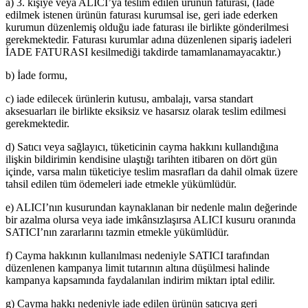
a) 3. kişiye veya ALICI’ya teslim edilen ürünün faturası, (İade
edilmek istenen ürünün faturası kurumsal ise, geri iade ederken
kurumun düzenlemiş olduğu iade faturası ile birlikte gönderilmesi
gerekmektedir. Faturası kurumlar adına düzenlenen sipariş iadeleri
İADE FATURASI kesilmediği takdirde tamamlanamayacaktır.)
b) İade formu,
c) iade edilecek ürünlerin kutusu, ambalajı, varsa standart
aksesuarları ile birlikte eksiksiz ve hasarsız olarak teslim edilmesi
gerekmektedir.
d) Satıcı veya sağlayıcı, tüketicinin cayma hakkını kullandığına
ilişkin bildirimin kendisine ulaştığı tarihten itibaren on dört gün
içinde, varsa malın tüketiciye teslim masrafları da dahil olmak üzere
tahsil edilen tüm ödemeleri iade etmekle yükümlüdür.
e) ALICI’nın kusurundan kaynaklanan bir nedenle malın değerinde
bir azalma olursa veya iade imkânsızlaşırsa ALICI kusuru oranında
SATICI’nın zararlarını tazmin etmekle yükümlüdür.
f) Cayma hakkının kullanılması nedeniyle SATICI tarafından
düzenlenen kampanya limit tutarının altına düşülmesi halinde
kampanya kapsamında faydalanılan indirim miktarı iptal edilir.
g) Cayma hakkı nedeniyle iade edilen ürünün satıcıya geri