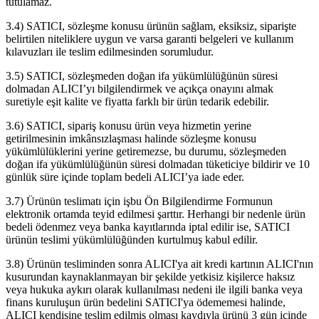
tutulamaz.
3.4) SATICI, sözleşme konusu ürünün sağlam, eksiksiz, siparişte
belirtilen niteliklere uygun ve varsa garanti belgeleri ve kullanım
kılavuzları ile teslim edilmesinden sorumludur.
3.5) SATICI, sözleşmeden doğan ifa yükümlülüğünün süresi
dolmadan ALICI’yı bilgilendirmek ve açıkça onayını almak
suretiyle eşit kalite ve fiyatta farklı bir ürün tedarik edebilir.
3.6) SATICI, sipariş konusu ürün veya hizmetin yerine
getirilmesinin imkânsızlaşması halinde sözleşme konusu
yükümlülüklerini yerine getiremezse, bu durumu, sözleşmeden
doğan ifa yükümlülüğünün süresi dolmadan tüketiciye bildirir ve 10
günlük süre içinde toplam bedeli ALICI’ya iade eder.
3.7) Ürünün teslimatı için işbu Ön Bilgilendirme Formunun
elektronik ortamda teyid edilmesi şarttır. Herhangi bir nedenle ürün
bedeli ödenmez veya banka kayıtlarında iptal edilir ise, SATICI
ürünün teslimi yükümlülüğünden kurtulmuş kabul edilir.
3.8) Ürünün tesliminden sonra ALICI'ya ait kredi kartının ALICI'nın
kusurundan kaynaklanmayan bir şekilde yetkisiz kişilerce haksız
veya hukuka aykırı olarak kullanılması nedeni ile ilgili banka veya
finans kuruluşun ürün bedelini SATICI'ya ödememesi halinde,
ALICI kendisine teslim edilmiş olması kaydıyla ürünü 3 gün içinde