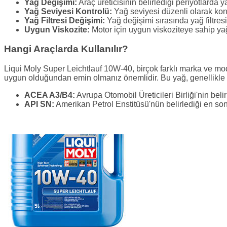
Yağ Değişimi:
Araç üreticisinin belirlediği periyotlarda y
Yağ Seviyesi Kontrolü:
Yağ seviyesi düzenli olarak kon
Yağ Filtresi Değişimi:
Yağ değişimi sırasında yağ filtresi
Uygun Viskozite:
Motor için uygun viskoziteye sahip yağ 
Hangi Araçlarda Kullanılır?
Liqui Moly Super Leichtlauf 10W-40, birçok farklı marka ve mode
uygun olduğundan emin olmanız önemlidir. Bu yağ, genellikle a
ACEA A3/B4:
Avrupa Otomobil Üreticileri Birliği'nin belir
API SN:
Amerikan Petrol Enstitüsü'nün belirlediği en son