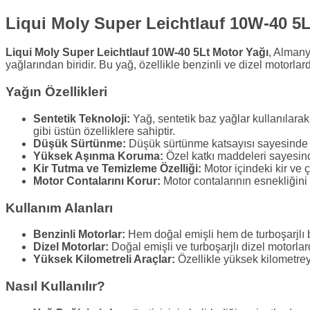
Liqui Moly Super Leichtlauf 10W-40 5L
Liqui Moly Super Leichtlauf 10W-40 5Lt Motor Yağı
, Almany
yağlarından biridir. Bu yağ, özellikle benzinli ve dizel motor
Yağın Özellikleri
Sentetik Teknoloji:
Yağ, sentetik baz yağlar kullanılara
gibi üstün özelliklere sahiptir.
Düşük Sürtünme:
Düşük sürtünme katsayısı sayesinde mo
Yüksek Aşınma Koruma:
Özel katkı maddeleri sayesind
Kir Tutma ve Temizleme Özelliği:
Motor içindeki kir ve ç
Motor Contalarını Korur:
Motor contalarının esnekliğini 
Kullanım Alanları
Benzinli Motorlar:
Hem doğal emişli hem de turboşarjlı be
Dizel Motorlar:
Doğal emişli ve turboşarjlı dizel motorlard
Yüksek Kilometreli Araçlar:
Özellikle yüksek kilometrey
Nasıl Kullanılır?