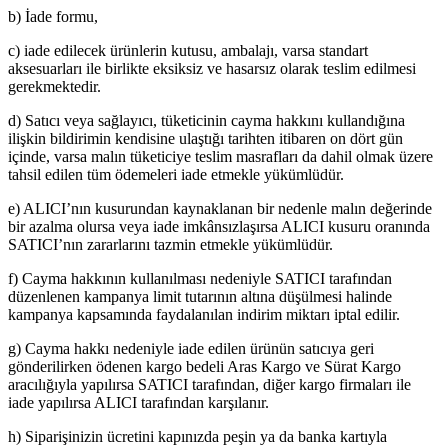
b) İade formu,
c) iade edilecek ürünlerin kutusu, ambalajı, varsa standart
aksesuarları ile birlikte eksiksiz ve hasarsız olarak teslim edilmesi
gerekmektedir.
d) Satıcı veya sağlayıcı, tüketicinin cayma hakkını kullandığına
ilişkin bildirimin kendisine ulaştığı tarihten itibaren on dört gün
içinde, varsa malın tüketiciye teslim masrafları da dahil olmak üzere
tahsil edilen tüm ödemeleri iade etmekle yükümlüdür.
e) ALICI’nın kusurundan kaynaklanan bir nedenle malın değerinde
bir azalma olursa veya iade imkânsızlaşırsa ALICI kusuru oranında
SATICI’nın zararlarını tazmin etmekle yükümlüdür.
f) Cayma hakkının kullanılması nedeniyle SATICI tarafından
düzenlenen kampanya limit tutarının altına düşülmesi halinde
kampanya kapsamında faydalanılan indirim miktarı iptal edilir.
g) Cayma hakkı nedeniyle iade edilen ürünün satıcıya geri
gönderilirken ödenen kargo bedeli Aras Kargo ve Sürat Kargo
aracılığıyla yapılırsa SATICI tarafından, diğer kargo firmaları ile
iade yapılırsa ALICI tarafından karşılanır.
h) Siparişinizin ücretini kapınızda peşin ya da banka kartıyla