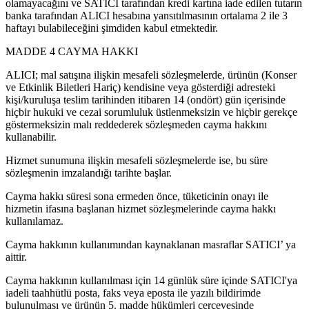
olamayacağını ve SATICI tarafından kredi kartına iade edilen tutarın
banka tarafından ALICI hesabına yansıtılmasının ortalama 2 ile 3
haftayı bulabileceğini şimdiden kabul etmektedir.
MADDE 4 CAYMA HAKKI
ALICI; mal satışına ilişkin mesafeli sözleşmelerde, ürünün (Konser
ve Etkinlik Biletleri Hariç) kendisine veya gösterdiği adresteki
kişi/kuruluşa teslim tarihinden itibaren 14 (ondört) gün içerisinde
hiçbir hukuki ve cezai sorumluluk üstlenmeksizin ve hiçbir gerekçe
göstermeksizin malı reddederek sözleşmeden cayma hakkını
kullanabilir.
Hizmet sunumuna ilişkin mesafeli sözleşmelerde ise, bu süre
sözleşmenin imzalandığı tarihte başlar.
Cayma hakkı süresi sona ermeden önce, tüketicinin onayı ile
hizmetin ifasına başlanan hizmet sözleşmelerinde cayma hakkı
kullanılamaz.
Cayma hakkının kullanımından kaynaklanan masraflar SATICI’ ya
aittir.
Cayma hakkının kullanılması için 14 günlük süre içinde SATICI'ya
iadeli taahhütlü posta, faks veya eposta ile yazılı bildirimde
bulunulması ve ürünün 5. madde hükümleri çerçevesinde