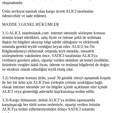
oluşmaktadır
Ürün sevkiyat masrafı olan kargo ücreti ALICI tarafından
ödenecektir ve iade edilmez.
MADDE 3 GENEL HÜKÜMLER
3.1) ALICI, istanbulatak.com internet sitesinde sözleşme konusu
ürünün temel nitelikleri, satış fiyatı ve ödeme şekli ile teslimata
ilişkin ön bilgileri okuyup bilgi sahibi olduğunu ve elektronik
ortamda gerekli teyidi verdiğini beyan eder. ALICI; bu Ön
Bilgilendirmeyi elektronik ortamda teyit etmekle, mesafeli
sözleşmelerin vakdinden önce, SATICI tarafından ALICI'ya
verilmesi gereken adres, siparişi verilen ürünlere ait temel özellikler,
ürünlerin vergiler dahil fiyatı, ödeme ve teslimat bilgilerini de doğru
ve eksiksiz olarak edindiğini teyid etmiş olur.
3.2) Sözleşme konusu ürün, yasal 30 günlük süreyi aşmamak koşulu
ile her bir ürün için ALICI'nın yerleşim yerinin uzaklığına bağlı
olarak internet sitesinde yer ön bilgiler içinde açıklanan süre içinde
ALICI veya gösterdiği adresteki kişi/kuruluşa teslim edilir.
3.3) Kargo firmasının, ürünü ALICI’ya teslimi aşamasında
karşılaşacağı her türlü sorun nedeniyle, siparişi verilen ürünün
ALICI'ya teslim edilememesinden dolayı SATICI sorumlu