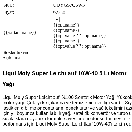
SKU:
UUYGS7Q5WN
Fiyat:
₺2250
{{opt.name}}
{{opt.name}}
{{variant.name}}:
{{opt.value ? '' : opt.name}}
{{opt.name}}
{{opt.value ? '' : opt.name}}
Stoklar tükendi
Açıklama
Liqui Moly Super Leichtlauf 10W-40 5 Lt Motor
Yağı
Liqui Moly Super Leichtlauf %100 Sentetik Motor Yağı Yüksek ki
motor yağı. Çok iyi kir çıkarma ve temizleme özelliği vardır. 
lastikleri gibi motor contalarını esnek tutar ve yağ tüketimini az
için yıl boyunca kullanılabilir yağ. Katalitik konvertör ve tu
sıcaklıklara dayanıklı formülü sayesinde motor sürtünmesini en 
performans için Liqui Moly Super Leichtlauf 10W-40'ı tercih ed