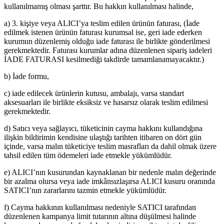
kullanılmamış olması şarttır. Bu hakkın kullanılması halinde,
a) 3. kişiye veya ALICI’ya teslim edilen ürünün faturası, (İade
edilmek istenen ürünün faturası kurumsal ise, geri iade ederken
kurumun düzenlemiş olduğu iade faturası ile birlikte gönderilmesi
gerekmektedir. Faturası kurumlar adına düzenlenen sipariş iadeleri
İADE FATURASI kesilmediği takdirde tamamlanamayacaktır.)
b) İade formu,
c) iade edilecek ürünlerin kutusu, ambalajı, varsa standart
aksesuarları ile birlikte eksiksiz ve hasarsız olarak teslim edilmesi
gerekmektedir.
d) Satıcı veya sağlayıcı, tüketicinin cayma hakkını kullandığına
ilişkin bildirimin kendisine ulaştığı tarihten itibaren on dört gün
içinde, varsa malın tüketiciye teslim masrafları da dahil olmak üzere
tahsil edilen tüm ödemeleri iade etmekle yükümlüdür.
e) ALICI’nın kusurundan kaynaklanan bir nedenle malın değerinde
bir azalma olursa veya iade imkânsızlaşırsa ALICI kusuru oranında
SATICI’nın zararlarını tazmin etmekle yükümlüdür.
f) Cayma hakkının kullanılması nedeniyle SATICI tarafından
düzenlenen kampanya limit tutarının altına düşülmesi halinde