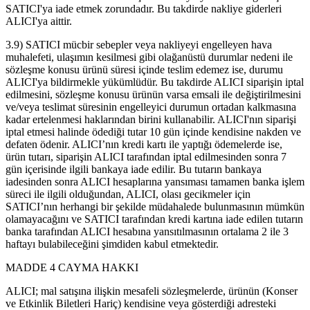
SATICI'ya iade etmek zorundadır. Bu takdirde nakliye giderleri
ALICI'ya aittir.
3.9) SATICI mücbir sebepler veya nakliyeyi engelleyen hava
muhalefeti, ulaşımın kesilmesi gibi olağanüstü durumlar nedeni ile
sözleşme konusu ürünü süresi içinde teslim edemez ise, durumu
ALICI'ya bildirmekle yükümlüdür. Bu takdirde ALICI siparişin iptal
edilmesini, sözleşme konusu ürünün varsa emsali ile değiştirilmesini
ve/veya teslimat süresinin engelleyici durumun ortadan kalkmasına
kadar ertelenmesi haklarından birini kullanabilir. ALICI'nın siparişi
iptal etmesi halinde ödediği tutar 10 gün içinde kendisine nakden ve
defaten ödenir. ALICI’nın kredi kartı ile yaptığı ödemelerde ise,
ürün tutarı, siparişin ALICI tarafından iptal edilmesinden sonra 7
gün içerisinde ilgili bankaya iade edilir. Bu tutarın bankaya
iadesinden sonra ALICI hesaplarına yansıması tamamen banka işlem
süreci ile ilgili olduğundan, ALICI, olası gecikmeler için
SATICI’nın herhangi bir şekilde müdahalede bulunmasının mümkün
olamayacağını ve SATICI tarafından kredi kartına iade edilen tutarın
banka tarafından ALICI hesabına yansıtılmasının ortalama 2 ile 3
haftayı bulabileceğini şimdiden kabul etmektedir.
MADDE 4 CAYMA HAKKI
ALICI; mal satışına ilişkin mesafeli sözleşmelerde, ürünün (Konser
ve Etkinlik Biletleri Hariç) kendisine veya gösterdiği adresteki