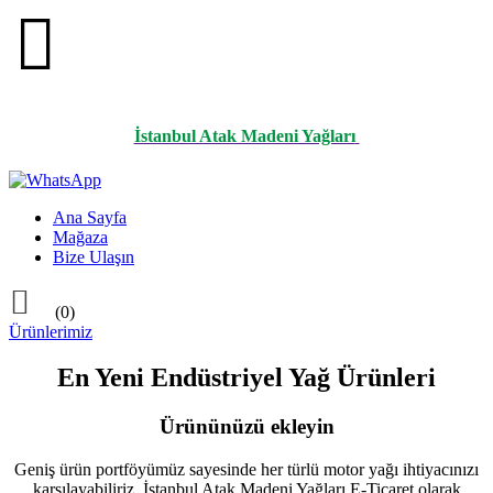

İstanbul Atak Madeni Yağları
Ana Sayfa
Mağaza
Bize Ulaşın

(0)
Ürünlerimiz
En Yeni Endüstriyel Yağ Ürünleri
Ürününüzü ekleyin
Geniş ürün portföyümüz sayesinde her türlü motor yağı ihtiyacınızı
karşılayabiliriz. İstanbul Atak Madeni Yağları E-Ticaret olarak