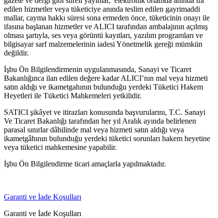
gazete ve dergi gibi süreli yayınlar, elektronik ortamda anında ifa
edilen hizmetler veya tüketiciye anında teslim edilen gayrimaddi
mallar, cayma hakkı süresi sona ermeden önce, tüketicinin onayı ile
ifasına başlanan hizmetler ve ALICI tarafından ambalajının açılmış
olması şartıyla, ses veya görüntü kayıtları, yazılım programları ve
bilgisayar sarf malzemelerinin iadesi Yönetmelik gereği mümkün
değildir.
İşbu Ön Bilgilendirmenin uygulanmasında, Sanayi ve Ticaret
Bakanlığınca ilan edilen değere kadar ALICI’nın mal veya hizmeti
satın aldığı ve ikametgahının bulunduğu yerdeki Tüketici Hakem
Heyetleri ile Tüketici Mahkemeleri yetkilidir.
SATICI şikâyet ve itirazları konusunda başvurularını, T.C. Sanayi
Ve Ticaret Bakanlığı tarafından her yıl Aralık ayında belirlenen
parasal sınırlar dâhilinde mal veya hizmeti satın aldığı veya
ikametgâhının bulunduğu yerdeki tüketici sorunları hakem heyetine
veya tüketici mahkemesine yapabilir.
İşbu Ön Bilgilendirme ticari amaçlarla yapılmaktadır.
Garanti ve İade Koşulları
Garanti ve İade Koşulları