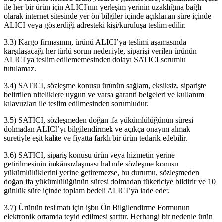
ile her bir ürün için ALICI'nın yerleşim yerinin uzaklığına bağlı
olarak internet sitesinde yer ön bilgiler içinde açıklanan süre içinde
ALICI veya gösterdiği adresteki kişi/kuruluşa teslim edilir.
3.3) Kargo firmasının, ürünü ALICI’ya teslimi aşamasında
karşılaşacağı her türlü sorun nedeniyle, siparişi verilen ürünün
ALICI'ya teslim edilememesinden dolayı SATICI sorumlu
tutulamaz.
3.4) SATICI, sözleşme konusu ürünün sağlam, eksiksiz, siparişte
belirtilen niteliklere uygun ve varsa garanti belgeleri ve kullanım
kılavuzları ile teslim edilmesinden sorumludur.
3.5) SATICI, sözleşmeden doğan ifa yükümlülüğünün süresi
dolmadan ALICI’yı bilgilendirmek ve açıkça onayını almak
suretiyle eşit kalite ve fiyatta farklı bir ürün tedarik edebilir.
3.6) SATICI, sipariş konusu ürün veya hizmetin yerine
getirilmesinin imkânsızlaşması halinde sözleşme konusu
yükümlülüklerini yerine getiremezse, bu durumu, sözleşmeden
doğan ifa yükümlülüğünün süresi dolmadan tüketiciye bildirir ve 10
günlük süre içinde toplam bedeli ALICI’ya iade eder.
3.7) Ürünün teslimatı için işbu Ön Bilgilendirme Formunun
elektronik ortamda teyid edilmesi şarttır. Herhangi bir nedenle ürün