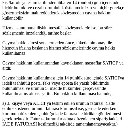
kişi/kuruluşa teslim tarihinden itibaren 14 (ondört) gün içerisinde
hiçbir hukuki ve cezai sorumluluk üstlenmeksizin ve hiçbir gerekçe
göstermeksizin malı reddederek sözleşmeden cayma hakkını
kullanabilir.
Hizmet sunumuna ilişkin mesafeli sözleşmelerde ise, bu süre
sözleşmenin imzalandığı tarihte başlar.
Cayma hakkı süresi sona ermeden önce, tüketicinin onayı ile
hizmetin ifasına başlanan hizmet sözleşmelerinde cayma hakkı
kullanılamaz.
Cayma hakkının kullanımından kaynaklanan masraflar SATICI’ ya
aittir.
Cayma hakkının kullanılması için 14 günlük süre içinde SATICI'ya
iadeli taahhütlü posta, faks veya eposta ile yazılı bildirimde
bulunulması ve ürünün 5. madde hükümleri çerçevesinde
kullanılmamış olması şarttır. Bu hakkın kullanılması halinde,
a) 3. kişiye veya ALICI’ya teslim edilen ürünün faturası, (İade
edilmek istenen ürünün faturası kurumsal ise, geri iade ederken
kurumun düzenlemiş olduğu iade faturası ile birlikte gönderilmesi
gerekmektedir. Faturası kurumlar adına düzenlenen sipariş iadeleri
İADE FATURASI kesilmediği takdirde tamamlanamayacaktır.)