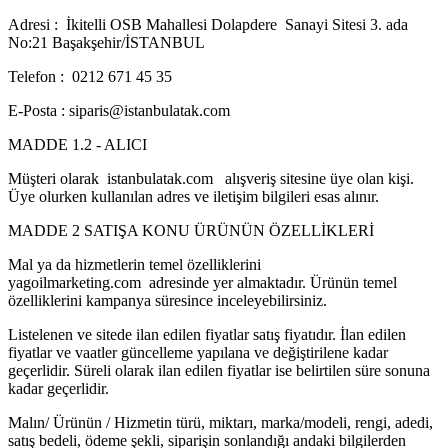
Adresi : İkitelli OSB Mahallesi Dolapdere Sanayi Sitesi 3. ada
No:21 Başakşehir/İSTANBUL
Telefon : 0212 671 45 35
E-Posta : siparis@istanbulatak.com
MADDE 1.2 - ALICI
Müşteri olarak istanbulatak.com alışveriş sitesine üye olan kişi.
Üye olurken kullanılan adres ve iletişim bilgileri esas alınır.
MADDE 2 SATIŞA KONU ÜRÜNÜN ÖZELLİKLERİ
Mal ya da hizmetlerin temel özelliklerini
yagoilmarketing.com adresinde yer almaktadır. Ürünün temel
özelliklerini kampanya süresince inceleyebilirsiniz.
Listelenen ve sitede ilan edilen fiyatlar satış fiyatıdır. İlan edilen
fiyatlar ve vaatler güncelleme yapılana ve değiştirilene kadar
geçerlidir. Süreli olarak ilan edilen fiyatlar ise belirtilen süre sonuna
kadar geçerlidir.
Malın/ Ürünün / Hizmetin türü, miktarı, marka/modeli, rengi, adedi,
satış bedeli, ödeme şekli, siparişin sonlandığı andaki bilgilerden