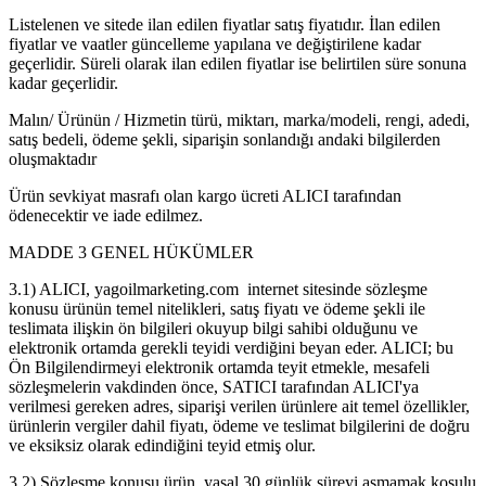
Listelenen ve sitede ilan edilen fiyatlar satış fiyatıdır. İlan edilen
fiyatlar ve vaatler güncelleme yapılana ve değiştirilene kadar
geçerlidir. Süreli olarak ilan edilen fiyatlar ise belirtilen süre sonuna
kadar geçerlidir.
Malın/ Ürünün / Hizmetin türü, miktarı, marka/modeli, rengi, adedi,
satış bedeli, ödeme şekli, siparişin sonlandığı andaki bilgilerden
oluşmaktadır
Ürün sevkiyat masrafı olan kargo ücreti ALICI tarafından
ödenecektir ve iade edilmez.
MADDE 3 GENEL HÜKÜMLER
3.1) ALICI, yagoilmarketing.com internet sitesinde sözleşme
konusu ürünün temel nitelikleri, satış fiyatı ve ödeme şekli ile
teslimata ilişkin ön bilgileri okuyup bilgi sahibi olduğunu ve
elektronik ortamda gerekli teyidi verdiğini beyan eder. ALICI; bu
Ön Bilgilendirmeyi elektronik ortamda teyit etmekle, mesafeli
sözleşmelerin vakdinden önce, SATICI tarafından ALICI'ya
verilmesi gereken adres, siparişi verilen ürünlere ait temel özellikler,
ürünlerin vergiler dahil fiyatı, ödeme ve teslimat bilgilerini de doğru
ve eksiksiz olarak edindiğini teyid etmiş olur.
3.2) Sözleşme konusu ürün, yasal 30 günlük süreyi aşmamak koşulu