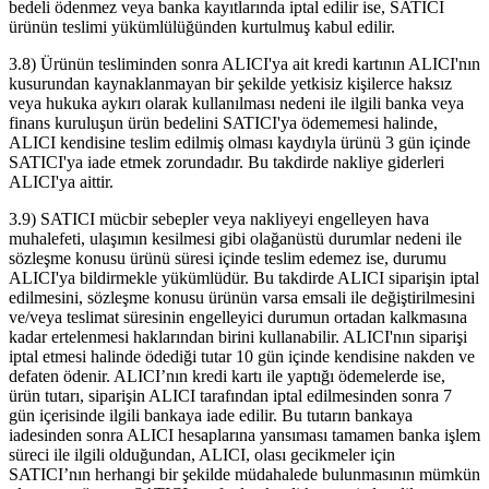
bedeli ödenmez veya banka kayıtlarında iptal edilir ise, SATICI
ürünün teslimi yükümlülüğünden kurtulmuş kabul edilir.
3.8) Ürünün tesliminden sonra ALICI'ya ait kredi kartının ALICI'nın
kusurundan kaynaklanmayan bir şekilde yetkisiz kişilerce haksız
veya hukuka aykırı olarak kullanılması nedeni ile ilgili banka veya
finans kuruluşun ürün bedelini SATICI'ya ödememesi halinde,
ALICI kendisine teslim edilmiş olması kaydıyla ürünü 3 gün içinde
SATICI'ya iade etmek zorundadır. Bu takdirde nakliye giderleri
ALICI'ya aittir.
3.9) SATICI mücbir sebepler veya nakliyeyi engelleyen hava
muhalefeti, ulaşımın kesilmesi gibi olağanüstü durumlar nedeni ile
sözleşme konusu ürünü süresi içinde teslim edemez ise, durumu
ALICI'ya bildirmekle yükümlüdür. Bu takdirde ALICI siparişin iptal
edilmesini, sözleşme konusu ürünün varsa emsali ile değiştirilmesini
ve/veya teslimat süresinin engelleyici durumun ortadan kalkmasına
kadar ertelenmesi haklarından birini kullanabilir. ALICI'nın siparişi
iptal etmesi halinde ödediği tutar 10 gün içinde kendisine nakden ve
defaten ödenir. ALICI’nın kredi kartı ile yaptığı ödemelerde ise,
ürün tutarı, siparişin ALICI tarafından iptal edilmesinden sonra 7
gün içerisinde ilgili bankaya iade edilir. Bu tutarın bankaya
iadesinden sonra ALICI hesaplarına yansıması tamamen banka işlem
süreci ile ilgili olduğundan, ALICI, olası gecikmeler için
SATICI’nın herhangi bir şekilde müdahalede bulunmasının mümkün