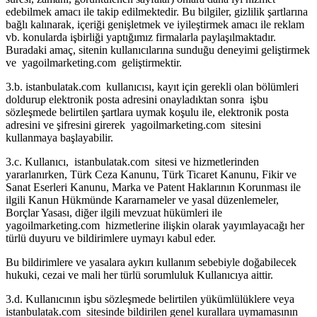
edebilmek amacı ile takip edilmektedir. Bu bilgiler, gizlilik şartlarına
bağlı kalınarak, içeriği genişletmek ve iyileştirmek amacı ile reklam
vb. konularda işbirliği yaptığımız firmalarla paylaşılmaktadır.
Buradaki amaç, sitenin kullanıcılarına sunduğu deneyimi geliştirmek
ve yagoilmarketing.com geliştirmektir.
3.b. istanbulatak.com kullanıcısı, kayıt için gerekli olan bölümleri
doldurup elektronik posta adresini onayladıktan sonra işbu
sözleşmede belirtilen şartlara uymak koşulu ile, elektronik posta
adresini ve şifresini girerek yagoilmarketing.com sitesini
kullanmaya başlayabilir.
3.c. Kullanıcı, istanbulatak.com sitesi ve hizmetlerinden
yararlanırken, Türk Ceza Kanunu, Türk Ticaret Kanunu, Fikir ve
Sanat Eserleri Kanunu, Marka ve Patent Haklarının Korunması ile
ilgili Kanun Hükmünde Kararnameler ve yasal düzenlemeler,
Borçlar Yasası, diğer ilgili mevzuat hükümleri ile
yagoilmarketing.com hizmetlerine ilişkin olarak yayımlayacağı her
türlü duyuru ve bildirimlere uymayı kabul eder.
Bu bildirimlere ve yasalara aykırı kullanım sebebiyle doğabilecek
hukuki, cezai ve mali her türlü sorumluluk Kullanıcıya aittir.
3.d. Kullanıcının işbu sözleşmede belirtilen yükümlülüklere veya
istanbulatak.com sitesinde bildirilen genel kurallara uymamasının