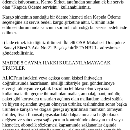
ödemek istiyorsanız, Kargo Şirketi tarafından sunulan ek bir servis
olan "Kapıda Ödeme servisini" kullanabilirsiniz.
Kargo şirketinin sunduğu bir ödeme hizmeti olan Kapıda Ödeme
seçeneğine ait servis bedeli kargo şirketine aittir. Ürünün iade
edilmesi durumunda satıcının sorumlu olmadığı bu servis bedeli iade
edilmez.
ı) İade etmek istediğiniz ürünleri İkitelli OSB Mahallesi Dolapdere
Sanayi Sitesi 3.Ada No:21 Başakşehir/İSTANBUL adresimize
gönderebilirsiniz.
MADDE 5 CAYMA HAKKI KULLANILAMAYACAK
ÜRÜNLER
ALICI’nın istekleri veya açıkça onun kişisel ihtiyaçları
doğrultusunda hazırlanan, niteliği itibariyle geri gönderilmeye
elverişli olmayan ve çabuk bozulma tehlikesi olan veya son
kullanma tarihi geçme ihtimali olan mallar, ambalaj, bant, mühür,
paket gibi koruyucu unsurları açılmış olan mallardan; iadesi sağlık
ve hijyen açısından uygun olmayan ürünler, tesliminden sonra başka
ürünlerle karışan ve doğası gereği ayrıştırılması mümkün olmayan
ürünler, fiyatı finansal piyasalardaki dalgalanmalara bağlı olarak
değişen ve satıcı veya sağlayıcının kontrolünde olmayan mal veya
hizmetler, abonelik sözleşmesi kapsamında sağlananlar dışında,