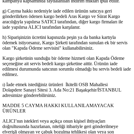
kampanya kapsamında faydalanılan indirim miktarı iptal edilir.
g) Cayma hakkı nedeniyle iade edilen ürünün satıcıya geri
gönderilirken ödenen kargo bedeli Aras Kargo ve Sürat Kargo
aracılığıyla yapılırsa SATICI tarafından, diğer kargo firmaları ile
iade yapılırsa ALICI tarafından karşılanır.
h) Siparişinizin ücretini kapınızda peşin ya da banka kartıyla
ödemek istiyorsanız, Kargo Şirketi tarafından sunulan ek bir servis
olan "Kapıda Ödeme servisini" kullanabilirsiniz.
Kargo şirketinin sunduğu bir ödeme hizmeti olan Kapıda Ödeme
seçeneğine ait servis bedeli kargo şirketine aittir. Ürünün iade
edilmesi durumunda satıcının sorumlu olmadığı bu servis bedeli iade
edilmez.
ı) İade etmek istediğiniz ürünleri İkitelli OSB Mahallesi
Dolapdere Sanayi Sitesi 3. Ada No:21 Başakşehir/İSTANBUL
adresimize gönderebilirsiniz.
MADDE 5 CAYMA HAKKI KULLANILAMAYACAK
ÜRÜNLER
ALICI’nın istekleri veya açıkça onun kişisel ihtiyaçları
doğrultusunda hazırlanan, niteliği itibariyle geri gönderilmeye
elverişli olmayan ve çabuk bozulma tehlikesi olan veya son