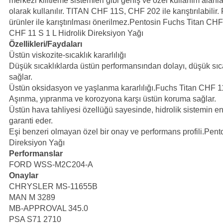
merkezi kilitleme sistemleri gibi geniş ve özel kullanım alanla
olarak kullanılır. TITAN CHF 11S, CHF 202 ile karıştırılabilir.
ürünler ile karıştırılması önerilmez.Pentosin Fuchs Titan CHF
CHF 11 S 1 L Hidrolik Direksiyon Yağı
Özellikleri/Faydaları
Üstün viskozite-sıcaklık kararlılığı
Düşük sıcaklıklarda üstün performansından dolayı, düşük sı
sağlar.
Üstün oksidasyon ve yaşlanma kararlılığı.Fuchs Titan CHF 11
Aşınma, yıpranma ve korozyona karşı üstün koruma sağlar.
Üstün hava tahliyesi özellüğü sayesinde, hidrolik sistemin en 
garanti eder.
Eşi benzeri olmayan özel bir onay ve performans profili.Pent
Direksiyon Yağı
Performanslar
FORD WSS-M2C204-A
Onaylar
CHRYSLER MS-11655B
MAN M 3289
MB-APPROVAL 345.0
PSA S71 2710