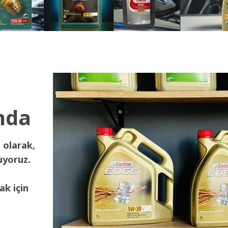
nda
 olarak,
uyoruz.
ak için