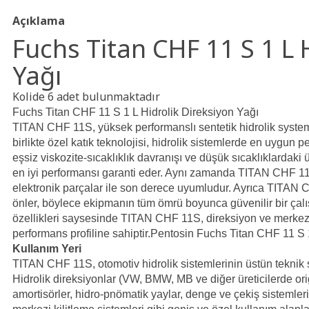
Açıklama
Fuchs Titan CHF 11 S 1 L 
Yağı
Kolide 6 adet bulunmaktadır
Fuchs Titan CHF 11 S 1 L Hidrolik Direksiyon Yağı
TITAN CHF 11S, yüksek performanslı sentetik hidrolik system 
birlikte özel katık teknolojisi, hidrolik sistemlerde en uygu
eşsiz viskozite-sıcaklıklık davranışı ve düşük sıcaklıklardaki
en iyi performansı garanti eder. Aynı zamanda TITAN CHF 11S
elektronik parçalar ile son derece uyumludur. Ayrıca TITAN
önler, böylece ekipmanın tüm ömrü boyunca güvenilir bir çal
özellikleri saysesinde TITAN CHF 11S, direksiyon ve merkezi
performans profiline sahiptir.Pentosin Fuchs Titan CHF 11 S 
Kullanım Yeri
TITAN CHF 11S, otomotiv hidrolik sistemlerinin üstün teknik st
Hidrolik direksiyonlar (VW, BMW, MB ve diğer üreticilerde origi
amortisörler, hidro-pnömatik yaylar, denge ve çekiş sistemleri, e