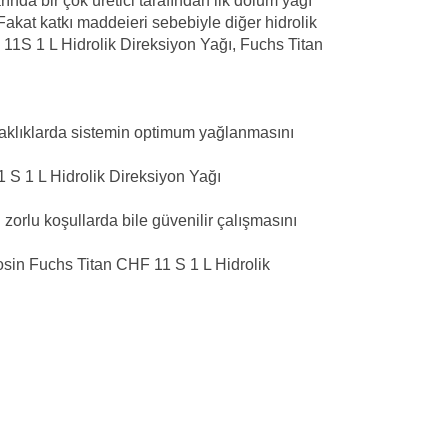
rında bir çok üretici tarafından ilk dolum yağı
 Fakat katkı maddeieri sebebiyle diğer hidrolik
 11S 1 L Hidrolik Direksiyon Yağı, Fuchs Titan
caklıklarda sistemin optimum yağlanmasını
 S 1 L Hidrolik Direksiyon Yağı
zorlu koşullarda bile güvenilir çalışmasını
osin Fuchs Titan CHF 11 S 1 L Hidrolik