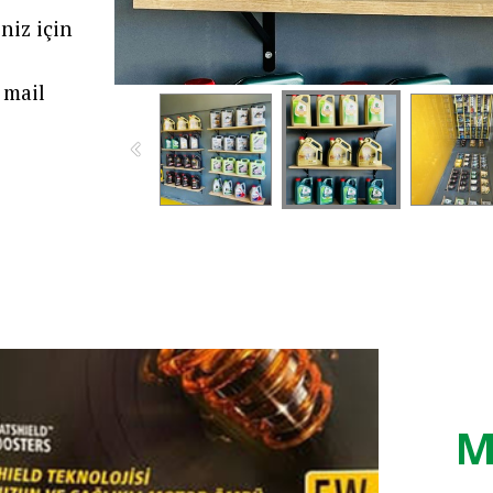
niz için
mail
M