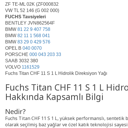
ZF TE-ML 02K (ZF000832
VW TL 52 146 (G 002 000)
FUCHS Tavsiyeleri
BENTLEY JVN862564F
BMW
81 22 9 407 758
BMW
82 11 1 568 041
BMW
83 29 0 429 576
OPEL B
040 0070
PORSCHE
000 043 203 33
SAAB 3032 380
VOLVO
1161529
Fuchs Titan CHF 11 S 1 L Hidrolik Direksiyon Yağı
Fuchs Titan CHF 11 S 1 L Hidro
Hakkında Kapsamlı Bilgi
Nedir?
Fuchs Titan CHF 11 S 1 L, yüksek performanslı, sentetik bi
olarak seçilmiş baz yağlar ve özel katık teknolojisi saye