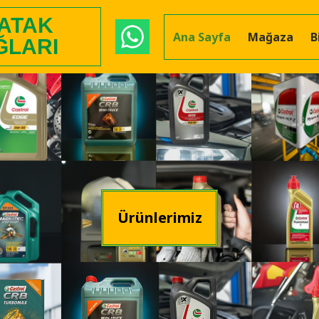
 ATAK
Ana Sayfa
Mağaza
B
ĞLARI
Ürünlerimiz