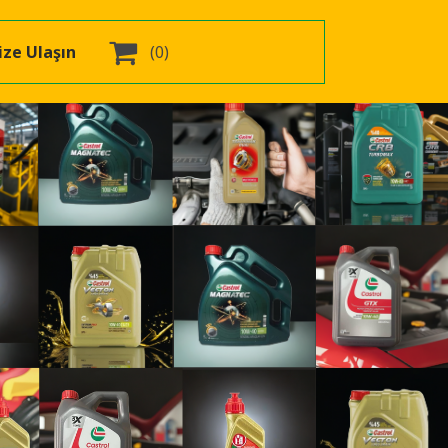

ize Ulaşın
(0)