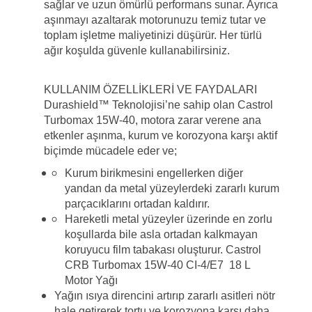
sağlar ve uzun ömürlü performans sunar. Ayrıca
aşınmayı azaltarak motorunuzu temiz tutar ve
toplam işletme maliyetinizi düşürür. Her türlü
ağır koşulda güvenle kullanabilirsiniz.
KULLANIM ÖZELLİKLERİ VE FAYDALARI
Durashield™ Teknolojisi’ne sahip olan Castrol
Turbomax 15W-40, motora zarar verene ana
etkenler aşınma, kurum ve korozyona karşı aktif
biçimde mücadele eder ve;
Kurum birikmesini engellerken diğer
yandan da metal yüzeylerdeki zararlı kurum
parçacıklarını ortadan kaldırır.
Hareketli metal yüzeyler üzerinde en zorlu
koşullarda bile asla ortadan kalkmayan
koruyucu film tabakası oluşturur. Castrol
CRB Turbomax 15W-40 CI-4/E7 18 L
Motor Yağı
Yağın ısıya direncini artırıp zararlı asitleri nötr
hale getirerek tortu ve korozyona karşı daha