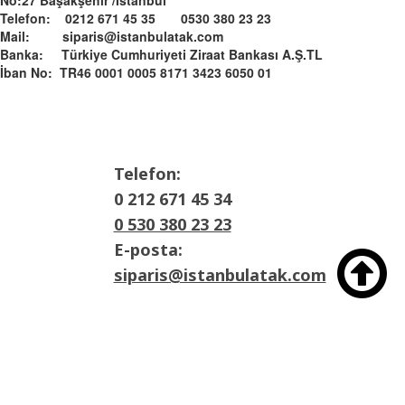
No:27 Başakşehir /İstanbul
Telefon: 0212 671 45 35 0530 380 23 23
Mail: siparis@istanbulatak.com
Banka: Türkiye Cumhuriyeti Ziraat Bankası A.Ş.­­TL­
İban No: TR46 0001 0005 8171 3423 6050 01
Telefon:
0 212 671 45 34
0 530 380 23 23
E-posta:

siparis@istanbulatak.com
Adres:
İosb Mah Dolapdere sanayii sitesi 3. Ada
No:21 Başakşehir/İstanbul