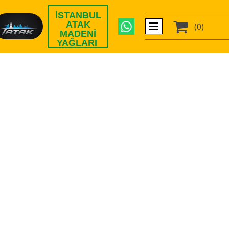
İSTANBUL

ATAK
(0)
MADENI
YAĞLARI