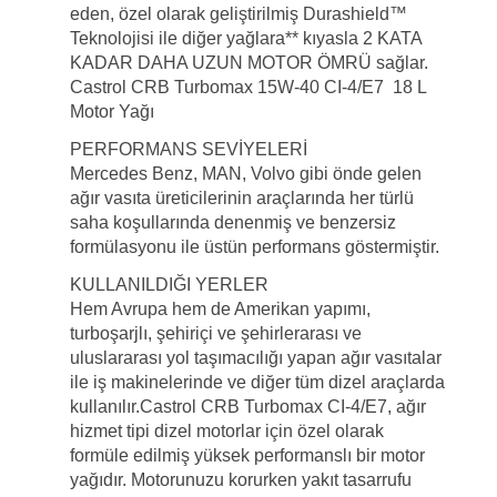
eden, özel olarak geliştirilmiş Durashield™
Teknolojisi ile diğer yağlara** kıyasla 2 KATA
KADAR DAHA UZUN MOTOR ÖMRÜ sağlar.
Castrol CRB Turbomax 15W-40 CI-4/E7 18 L
Motor Yağı
PERFORMANS SEVİYELERİ
Mercedes Benz, MAN, Volvo gibi önde gelen
ağır vasıta üreticilerinin araçlarında her türlü
saha koşullarında denenmiş ve benzersiz
formülasyonu ile üstün performans göstermiştir.
KULLANILDIĞI YERLER
Hem Avrupa hem de Amerikan yapımı,
turboşarjlı, şehiriçi ve şehirlerarası ve
uluslararası yol taşımacılığı yapan ağır vasıtalar
ile iş makinelerinde ve diğer tüm dizel araçlarda
kullanılır.Castrol CRB Turbomax CI-4/E7, ağır
hizmet tipi dizel motorlar için özel olarak
formüle edilmiş yüksek performanslı bir motor
yağıdır. Motorunuzu korurken yakıt tasarrufu