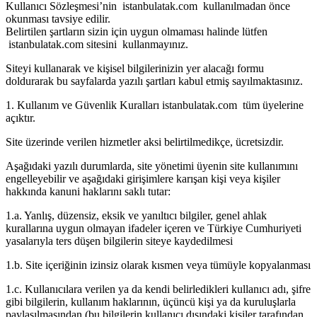
Kullanıcı Sözleşmesi’nin istanbulatak.com kullanılmadan önce
okunması tavsiye edilir.
Belirtilen şartların sizin için uygun olmaması halinde lütfen
istanbulatak.com sitesini kullanmayınız.
Siteyi kullanarak ve kişisel bilgilerinizin yer alacağı formu
doldurarak bu sayfalarda yazılı şartları kabul etmiş sayılmaktasınız.
1. Kullanım ve Güvenlik Kuralları istanbulatak.com tüm üyelerine
açıktır.
Site üzerinde verilen hizmetler aksi belirtilmedikçe, ücretsizdir.
Aşağıdaki yazılı durumlarda, site yönetimi üyenin site kullanımını
engelleyebilir ve aşağıdaki girişimlere karışan kişi veya kişiler
hakkında kanuni haklarını saklı tutar:
1.a. Yanlış, düzensiz, eksik ve yanıltıcı bilgiler, genel ahlak
kurallarına uygun olmayan ifadeler içeren ve Türkiye Cumhuriyeti
yasalarıyla ters düşen bilgilerin siteye kaydedilmesi
1.b. Site içeriğinin izinsiz olarak kısmen veya tümüyle kopyalanması
1.c. Kullanıcılara verilen ya da kendi belirledikleri kullanıcı adı, şifre
gibi bilgilerin, kullanım haklarının, üçüncü kişi ya da kuruluşlarla
paylaşılmasından (bu bilgilerin kullanıcı dışındaki kişiler tarafından