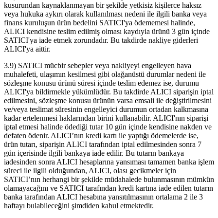
kusurundan kaynaklanmayan bir şekilde yetkisiz kişilerce haksız
veya hukuka aykırı olarak kullanılması nedeni ile ilgili banka veya
finans kuruluşun ürün bedelini SATICI'ya ödememesi halinde,
ALICI kendisine teslim edilmiş olması kaydıyla ürünü 3 gün içinde
SATICI'ya iade etmek zorundadır. Bu takdirde nakliye giderleri
ALICI'ya aittir.
3.9) SATICI mücbir sebepler veya nakliyeyi engelleyen hava
muhalefeti, ulaşımın kesilmesi gibi olağanüstü durumlar nedeni ile
sözleşme konusu ürünü süresi içinde teslim edemez ise, durumu
ALICI'ya bildirmekle yükümlüdür. Bu takdirde ALICI siparişin iptal
edilmesini, sözleşme konusu ürünün varsa emsali ile değiştirilmesini
ve/veya teslimat süresinin engelleyici durumun ortadan kalkmasına
kadar ertelenmesi haklarından birini kullanabilir. ALICI'nın siparişi
iptal etmesi halinde ödediği tutar 10 gün içinde kendisine nakden ve
defaten ödenir. ALICI’nın kredi kartı ile yaptığı ödemelerde ise,
ürün tutarı, siparişin ALICI tarafından iptal edilmesinden sonra 7
gün içerisinde ilgili bankaya iade edilir. Bu tutarın bankaya
iadesinden sonra ALICI hesaplarına yansıması tamamen banka işlem
süreci ile ilgili olduğundan, ALICI, olası gecikmeler için
SATICI’nın herhangi bir şekilde müdahalede bulunmasının mümkün
olamayacağını ve SATICI tarafından kredi kartına iade edilen tutarın
banka tarafından ALICI hesabına yansıtılmasının ortalama 2 ile 3
haftayı bulabileceğini şimdiden kabul etmektedir.