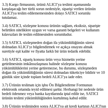
3.3) Kargo firmasının, ürünü ALICI’ya teslimi aşamasında
karşılaşacağı her türlü sorun nedeniyle, siparişi verilen ürünün
ALICI'ya teslim edilememesinden dolayı SATICI sorumlu
tutulamaz.
3.4) SATICI, sözleşme konusu ürünün sağlam, eksiksiz, siparişte
belirtilen niteliklere uygun ve varsa garanti belgeleri ve kullanım
kılavuzları ile teslim edilmesinden sorumludur.
3.5) SATICI, sözleşmeden doğan ifa yükümlülüğünün süresi
dolmadan ALICI’yı bilgilendirmek ve açıkça onayını almak
suretiyle eşit kalite ve fiyatta farklı bir ürün tedarik edebilir.
3.6) SATICI, sipariş konusu ürün veya hizmetin yerine
getirilmesinin imkânsızlaşması halinde sözleşme konusu
yükümlülüklerini yerine getiremezse, bu durumu, sözleşmeden
doğan ifa yükümlülüğünün süresi dolmadan tüketiciye bildirir ve 10
günlük süre içinde toplam bedeli ALICI’ya iade eder.
3.7) Ürünün teslimatı için işbu Ön Bilgilendirme Formunun
elektronik ortamda teyid edilmesi şarttır. Herhangi bir nedenle ürün
bedeli ödenmez veya banka kayıtlarında iptal edilir ise, SATICI
ürünün teslimi yükümlülüğünden kurtulmuş kabul edilir.
3.8) Ürünün tesliminden sonra ALICI'ya ait kredi kartının ALICI'nın