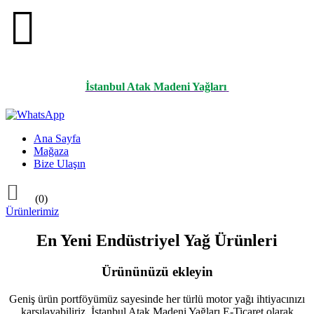

İstanbul Atak Madeni Yağları
Ana Sayfa
Mağaza
Bize Ulaşın

(0)
Ürünlerimiz
En Yeni Endüstriyel Yağ Ürünleri
Ürününüzü ekleyin
Geniş ürün portföyümüz sayesinde her türlü motor yağı ihtiyacınızı
karşılayabiliriz. İstanbul Atak Madeni Yağları E-Ticaret olarak