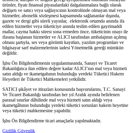
ürünler, fiyatı finansal piyasalardaki dalgalanmalara bağlı olarak
değişen ve satıcı veya sağlayıcının kontrolünde olmayan mal veya
hizmetler, abonelik sözleşmesi kapsamında sağlananlar dışında,
gazete ve dergi gibi süreli yayınlar, elektronik ortamda anında ifa
edilen hizmetler veya tüketiciye anında teslim edilen gayrimaddi
mallar, cayma hakkı süresi sona ermeden önce, tüketicinin onayı ile
ifasına başlanan hizmetler ve ALICI tarafından ambalajının açılmış
olması şartıyla, ses veya görüntü kayıtları, yazılım programları ve
bilgisayar sarf malzemelerinin iadesi Yönetmelik gereği mümkün
değildir.
İşbu Ön Bilgilendirmenin uygulanmasında, Sanayi ve Ticaret
Bakanlığınca ilan edilen değere kadar ALICI’nın mal veya hizmeti
satın aldığı ve ikametgahının bulunduğu yerdeki Tüketici Hakem
Heyetleri ile Tüketici Mahkemeleri yetkilidir.
SATICI şikâyet ve itirazları konusunda başvurularını, T.C. Sanayi
Ve Ticaret Bakanlığı tarafından her yıl Aralık ayında belirlenen
parasal sınırlar dâhilinde mal veya hizmeti satın aldığı veya
ikametgâhının bulunduğu yerdeki tüketici sorunları hakem heyetine
veya tüketici mahkemesine yapabilir.
İşbu Ön Bilgilendirme ticari amaçlarla yapılmaktadır.
Gizlilik Güvenlik