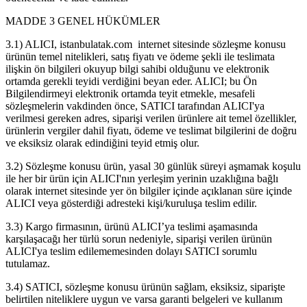
MADDE 3 GENEL HÜKÜMLER
3.1) ALICI, istanbulatak.com internet sitesinde sözleşme konusu
ürünün temel nitelikleri, satış fiyatı ve ödeme şekli ile teslimata
ilişkin ön bilgileri okuyup bilgi sahibi olduğunu ve elektronik
ortamda gerekli teyidi verdiğini beyan eder. ALICI; bu Ön
Bilgilendirmeyi elektronik ortamda teyit etmekle, mesafeli
sözleşmelerin vakdinden önce, SATICI tarafından ALICI'ya
verilmesi gereken adres, siparişi verilen ürünlere ait temel özellikler,
ürünlerin vergiler dahil fiyatı, ödeme ve teslimat bilgilerini de doğru
ve eksiksiz olarak edindiğini teyid etmiş olur.
3.2) Sözleşme konusu ürün, yasal 30 günlük süreyi aşmamak koşulu
ile her bir ürün için ALICI'nın yerleşim yerinin uzaklığına bağlı
olarak internet sitesinde yer ön bilgiler içinde açıklanan süre içinde
ALICI veya gösterdiği adresteki kişi/kuruluşa teslim edilir.
3.3) Kargo firmasının, ürünü ALICI’ya teslimi aşamasında
karşılaşacağı her türlü sorun nedeniyle, siparişi verilen ürünün
ALICI'ya teslim edilememesinden dolayı SATICI sorumlu
tutulamaz.
3.4) SATICI, sözleşme konusu ürünün sağlam, eksiksiz, siparişte
belirtilen niteliklere uygun ve varsa garanti belgeleri ve kullanım