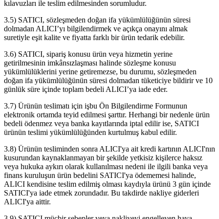
kılavuzları ile teslim edilmesinden sorumludur.
3.5) SATICI, sözleşmeden doğan ifa yükümlülüğünün süresi
dolmadan ALICI’yı bilgilendirmek ve açıkça onayını almak
suretiyle eşit kalite ve fiyatta farklı bir ürün tedarik edebilir.
3.6) SATICI, sipariş konusu ürün veya hizmetin yerine
getirilmesinin imkânsızlaşması halinde sözleşme konusu
yükümlülüklerini yerine getiremezse, bu durumu, sözleşmeden
doğan ifa yükümlülüğünün süresi dolmadan tüketiciye bildirir ve 10
günlük süre içinde toplam bedeli ALICI’ya iade eder.
3.7) Ürünün teslimatı için işbu Ön Bilgilendirme Formunun
elektronik ortamda teyid edilmesi şarttır. Herhangi bir nedenle ürün
bedeli ödenmez veya banka kayıtlarında iptal edilir ise, SATICI
ürünün teslimi yükümlülüğünden kurtulmuş kabul edilir.
3.8) Ürünün tesliminden sonra ALICI'ya ait kredi kartının ALICI'nın
kusurundan kaynaklanmayan bir şekilde yetkisiz kişilerce haksız
veya hukuka aykırı olarak kullanılması nedeni ile ilgili banka veya
finans kuruluşun ürün bedelini SATICI'ya ödememesi halinde,
ALICI kendisine teslim edilmiş olması kaydıyla ürünü 3 gün içinde
SATICI'ya iade etmek zorundadır. Bu takdirde nakliye giderleri
ALICI'ya aittir.
3.9) SATICI mücbir sebepler veya nakliyeyi engelleyen hava