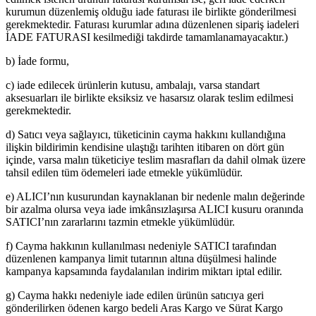
kurumun düzenlemiş olduğu iade faturası ile birlikte gönderilmesi
gerekmektedir. Faturası kurumlar adına düzenlenen sipariş iadeleri
İADE FATURASI kesilmediği takdirde tamamlanamayacaktır.)
b) İade formu,
c) iade edilecek ürünlerin kutusu, ambalajı, varsa standart
aksesuarları ile birlikte eksiksiz ve hasarsız olarak teslim edilmesi
gerekmektedir.
d) Satıcı veya sağlayıcı, tüketicinin cayma hakkını kullandığına
ilişkin bildirimin kendisine ulaştığı tarihten itibaren on dört gün
içinde, varsa malın tüketiciye teslim masrafları da dahil olmak üzere
tahsil edilen tüm ödemeleri iade etmekle yükümlüdür.
e) ALICI’nın kusurundan kaynaklanan bir nedenle malın değerinde
bir azalma olursa veya iade imkânsızlaşırsa ALICI kusuru oranında
SATICI’nın zararlarını tazmin etmekle yükümlüdür.
f) Cayma hakkının kullanılması nedeniyle SATICI tarafından
düzenlenen kampanya limit tutarının altına düşülmesi halinde
kampanya kapsamında faydalanılan indirim miktarı iptal edilir.
g) Cayma hakkı nedeniyle iade edilen ürünün satıcıya geri
gönderilirken ödenen kargo bedeli Aras Kargo ve Sürat Kargo