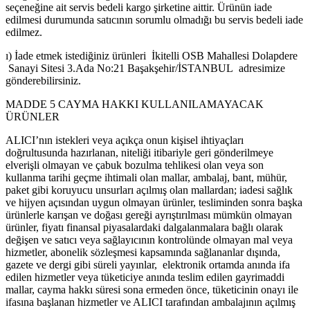
seçeneğine ait servis bedeli kargo şirketine aittir. Ürünün iade
edilmesi durumunda satıcının sorumlu olmadığı bu servis bedeli iade
edilmez.
ı) İade etmek istediğiniz ürünleri İkitelli OSB Mahallesi Dolapdere
Sanayi Sitesi 3.Ada No:21 Başakşehir/İSTANBUL adresimize
gönderebilirsiniz.
MADDE 5 CAYMA HAKKI KULLANILAMAYACAK
ÜRÜNLER
ALICI’nın istekleri veya açıkça onun kişisel ihtiyaçları
doğrultusunda hazırlanan, niteliği itibariyle geri gönderilmeye
elverişli olmayan ve çabuk bozulma tehlikesi olan veya son
kullanma tarihi geçme ihtimali olan mallar, ambalaj, bant, mühür,
paket gibi koruyucu unsurları açılmış olan mallardan; iadesi sağlık
ve hijyen açısından uygun olmayan ürünler, tesliminden sonra başka
ürünlerle karışan ve doğası gereği ayrıştırılması mümkün olmayan
ürünler, fiyatı finansal piyasalardaki dalgalanmalara bağlı olarak
değişen ve satıcı veya sağlayıcının kontrolünde olmayan mal veya
hizmetler, abonelik sözleşmesi kapsamında sağlananlar dışında,
gazete ve dergi gibi süreli yayınlar, elektronik ortamda anında ifa
edilen hizmetler veya tüketiciye anında teslim edilen gayrimaddi
mallar, cayma hakkı süresi sona ermeden önce, tüketicinin onayı ile
ifasına başlanan hizmetler ve ALICI tarafından ambalajının açılmış