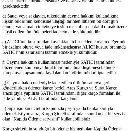
aksesuarları ile birlikte eksiksiz ve hasarsız olarak teslim edilmesi
gerekmektedir.
d) Satıcı veya sağlayıcı, tüketicinin cayma hakkını kullandığına
ilişkin bildirimin kendisine ulaştığı tarihten itibaren on dört gün
içinde, varsa malın tüketiciye teslim masrafları da dahil olmak üzere
tahsil edilen tüm ödemeleri iade etmekle yükümlüdür.
e) ALICI’nın kusurundan kaynaklanan bir nedenle malın değerinde
bir azalma olursa veya iade imkânsızlaşırsa ALICI kusuru oranında
SATICI’nın zararlarını tazmin etmekle yükümlüdür.
f) Cayma hakkının kullanılması nedeniyle SATICI tarafından
düzenlenen kampanya limit tutarının altına düşülmesi halinde
kampanya kapsamında faydalanılan indirim miktarı iptal edilir.
g) Cayma hakkı nedeniyle iade edilen ürünün satıcıya geri
gönderilirken ödenen kargo bedeli Aras Kargo ve Sürat Kargo
aracılığıyla yapılırsa SATICI tarafından, diğer kargo firmaları ile
iade yapılırsa ALICI tarafından karşılanır.
h) Siparişinizin ücretini kapınızda peşin ya da banka kartıyla
ödemek istiyorsanız, Kargo Şirketi tarafından sunulan ek bir servis
olan "Kapıda Ödeme servisini" kullanabilirsiniz.
Kargo şirketinin sunduğu bir ödeme hizmeti olan Kapıda Ödeme