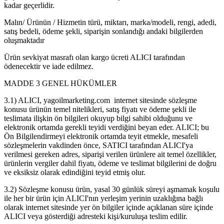
kadar geçerlidir.
Malın/ Ürünün / Hizmetin türü, miktarı, marka/modeli, rengi, adedi,
satış bedeli, ödeme şekli, siparişin sonlandığı andaki bilgilerden
oluşmaktadır
Ürün sevkiyat masrafı olan kargo ücreti ALICI tarafından
ödenecektir ve iade edilmez.
MADDE 3 GENEL HÜKÜMLER
3.1) ALICI, yagoilmarketing.com internet sitesinde sözleşme
konusu ürünün temel nitelikleri, satış fiyatı ve ödeme şekli ile
teslimata ilişkin ön bilgileri okuyup bilgi sahibi olduğunu ve
elektronik ortamda gerekli teyidi verdiğini beyan eder. ALICI; bu
Ön Bilgilendirmeyi elektronik ortamda teyit etmekle, mesafeli
sözleşmelerin vakdinden önce, SATICI tarafından ALICI'ya
verilmesi gereken adres, siparişi verilen ürünlere ait temel özellikler,
ürünlerin vergiler dahil fiyatı, ödeme ve teslimat bilgilerini de doğru
ve eksiksiz olarak edindiğini teyid etmiş olur.
3.2) Sözleşme konusu ürün, yasal 30 günlük süreyi aşmamak koşulu
ile her bir ürün için ALICI'nın yerleşim yerinin uzaklığına bağlı
olarak internet sitesinde yer ön bilgiler içinde açıklanan süre içinde
ALICI veya gösterdiği adresteki kişi/kuruluşa teslim edilir.