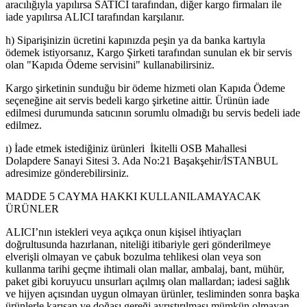
aracılığıyla yapılırsa SATICI tarafından, diğer kargo firmaları ile
iade yapılırsa ALICI tarafından karşılanır.
h) Siparişinizin ücretini kapınızda peşin ya da banka kartıyla
ödemek istiyorsanız, Kargo Şirketi tarafından sunulan ek bir servis
olan "Kapıda Ödeme servisini" kullanabilirsiniz.
Kargo şirketinin sunduğu bir ödeme hizmeti olan Kapıda Ödeme
seçeneğine ait servis bedeli kargo şirketine aittir. Ürünün iade
edilmesi durumunda satıcının sorumlu olmadığı bu servis bedeli iade
edilmez.
ı) İade etmek istediğiniz ürünleri İkitelli OSB Mahallesi
Dolapdere Sanayi Sitesi 3. Ada No:21 Başakşehir/İSTANBUL
adresimize gönderebilirsiniz.
MADDE 5 CAYMA HAKKI KULLANILAMAYACAK
ÜRÜNLER
ALICI’nın istekleri veya açıkça onun kişisel ihtiyaçları
doğrultusunda hazırlanan, niteliği itibariyle geri gönderilmeye
elverişli olmayan ve çabuk bozulma tehlikesi olan veya son
kullanma tarihi geçme ihtimali olan mallar, ambalaj, bant, mühür,
paket gibi koruyucu unsurları açılmış olan mallardan; iadesi sağlık
ve hijyen açısından uygun olmayan ürünler, tesliminden sonra başka
ürünlerle karışan ve doğası gereği ayrıştırılması mümkün olmayan