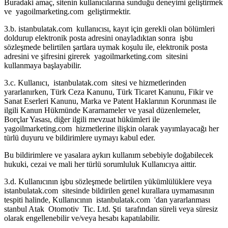
Buradaki amaç, sitenin kullanıcılarına sunduğu deneyimi geliştirmek
ve yagoilmarketing.com geliştirmektir.
3.b. istanbulatak.com kullanıcısı, kayıt için gerekli olan bölümleri
doldurup elektronik posta adresini onayladıktan sonra işbu
sözleşmede belirtilen şartlara uymak koşulu ile, elektronik posta
adresini ve şifresini girerek yagoilmarketing.com sitesini
kullanmaya başlayabilir.
3.c. Kullanıcı, istanbulatak.com sitesi ve hizmetlerinden
yararlanırken, Türk Ceza Kanunu, Türk Ticaret Kanunu, Fikir ve
Sanat Eserleri Kanunu, Marka ve Patent Haklarının Korunması ile
ilgili Kanun Hükmünde Kararnameler ve yasal düzenlemeler,
Borçlar Yasası, diğer ilgili mevzuat hükümleri ile
yagoilmarketing.com hizmetlerine ilişkin olarak yayımlayacağı her
türlü duyuru ve bildirimlere uymayı kabul eder.
Bu bildirimlere ve yasalara aykırı kullanım sebebiyle doğabilecek
hukuki, cezai ve mali her türlü sorumluluk Kullanıcıya aittir.
3.d. Kullanıcının işbu sözleşmede belirtilen yükümlülüklere veya
istanbulatak.com sitesinde bildirilen genel kurallara uymamasının
tespiti halinde, Kullanıcının istanbulatak.com 'dan yararlanması
stanbul Atak Otomotiv Tic. Ltd. Şti tarafından süreli veya süresiz
olarak engellenebilir ve/veya hesabı kapatılabilir.