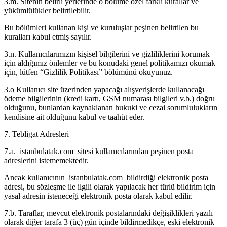
3.m. Sitenin belirli yerlerinde o bölüme özel farklı kurallar ve
yükümlülükler belirtilebilir.
Bu bölümleri kullanan kişi ve kuruluşlar peşinen belirtilen bu
kuralları kabul etmiş sayılır.
3.n. Kullanıcılarımızın kişisel bilgilerini ve gizliliklerini korumak
için aldığımız önlemler ve bu konudaki genel politikamızı okumak
için, lütfen “Gizlilik Politikası” bölümünü okuyunuz.
3.o Kullanıcı site üzerinden yapacağı alışverişlerde kullanacağı
ödeme bilgilerinin (kredi kartı, GSM numarası bilgileri v.b.) doğru
olduğunu, bunlardan kaynaklanan hukuki ve cezai sorumlulukların
kendisine ait olduğunu kabul ve taahüt eder.
7. Tebligat Adresleri
7.a. istanbulatak.com sitesi kullanıcılarından peşinen posta
adreslerini istememektedir.
Ancak kullanıcının istanbulatak.com bildirdiği elektronik posta
adresi, bu sözleşme ile ilgili olarak yapılacak her türlü bildirim için
yasal adresin isteneceği elektronik posta olarak kabul edilir.
7.b. Taraflar, mevcut elektronik postalarındaki değişiklikleri yazılı
olarak diğer tarafa 3 (üç) gün içinde bildirmedikçe, eski elektronik