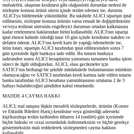
muhalefeti, ulaşımın kesilmesi gibi olağanüstü durumlar nedeni ile
sözleşme konusu ürünü süresi içinde teslim edemez ise, durumu
ALICI'ya bildirmekle yükümlüdür. Bu takdirde ALICI siparişin iptal
edilmesini, sözleşme konusu ürünün varsa emsali ile değiştirilmesini
ve/veya teslimat süresinin engelleyici durumun ortadan kalkmasına
kadar ertelenmesi haklarından birini kullanabilir. ALICI'nın siparişi
iptal etmesi halinde ödediği tutar 10 gün içinde kendisine nakden ve
defaten ödenir. ALICI’nın kredi kartı ile yaptığı ödemelerde ise,
ürün tutarı, siparişin ALICI tarafından iptal edilmesinden sonra 7
gün içerisinde ilgili bankaya iade edilir. Bu tutarın bankaya
iadesinden sonra ALICI hesaplarına yansıması tamamen banka işlem
süreci ile ilgili olduğundan, ALICI, olası gecikmeler için
SATICI’nın herhangi bir şekilde müdahalede bulunmasının mümkün
olamayacağını ve SATICI tarafından kredi kartına iade edilen tutarın
banka tarafından ALICI hesabına yansıtılmasının ortalama 2 ile 3
haftayı bulabileceğini şimdiden kabul etmektedir.
MADDE 4 CAYMA HAKKI
ALICI; mal satışına ilişkin mesafeli sözleşmelerde, ürünün (Konser
ve Etkinlik Biletleri Hariç) kendisine veya gösterdiği adresteki
kişi/kuruluşa teslim tarihinden itibaren 14 (ondört) gün içerisinde
hiçbir hukuki ve cezai sorumluluk üstlenmeksizin ve hiçbir gerekçe
göstermeksizin malı reddederek sözleşmeden cayma hakkını
kullanabilir.