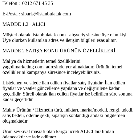
Telefon : 0212 671 45 35
E-Posta : siparis@istanbulatak.com
MADDE 1.2 - ALICI
Müşteri olarak istanbulatak.com alışveriş sitesine üye olan kişi.
Üye olurken kullanılan adres ve iletişim bilgileri esas alınır.
MADDE 2 SATIŞA KONU ÜRÜNÜN ÖZELLİKLERİ
Mal ya da hizmetlerin temel özelliklerini
yagoilmarketing.com adresinde yer almaktadır. Ürünün temel
özelliklerini kampanya süresince inceleyebilirsiniz.
Listelenen ve sitede ilan edilen fiyatlar satış fiyatıdır. İlan edilen
fiyatlar ve vaatler güncelleme yapılana ve değiştirilene kadar
geçerlidir. Süreli olarak ilan edilen fiyatlar ise belirtilen süre sonuna
kadar geçerlidir.
Malın/ Ürünün / Hizmetin türü, miktarı, marka/modeli, rengi, adedi,
satış bedeli, ödeme şekli, siparişin sonlandığı andaki bilgilerden
oluşmaktadır
Ürün sevkiyat masrafı olan kargo ücreti ALICI tarafından
ödenecektir ve iade edilmez.