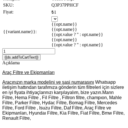
SKU:
Q3P37PPHCF
Fiyat:
₺1
{{opt.name}}
{{opt.name}}
{{variant.name}}:
{{opt.value ? '' : opt.name}}
{{opt.name}}
{{opt.value ? '' : opt.name}}
{{ds.addToCartText}}
Açıklama
Araç Filtre ve Ekipmanları
Aracınızın marka modelini ve şasi numarasını
Whatsapp
iletişim hattından tarafımıza gönderin tüm filtreleri için sizlere
en iyi fiyata ihtiyaçlarınızı karşılayalım, bize yazın.Mann
Filtre, Hema Filtre , Fil Filtre , Filtron filtre, champıon, Mahle
Filtre, Parker Filtre, Hydac Filtre, Bomag Filtre, Mercedes
Filtre, Ford Filtre , Isuzu Filtre, Daf Filtre, Araç Filtre ve
Ekipmanları, Hyundaı Filtre, Kia Filtre, Fiat Filtre, Bmw Filtre,
Renault Filtre,