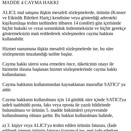
MADDE 4 CAYMA HAKKI
ALICI; mal satışına ilişkin mesafeli sözleşmelerde, ürünün (Konser
ve Etkinlik Biletleri Hariç) kendisine veya gösterdiği adresteki
kişi/kuruluşa teslim tarihinden itibaren 14 (ondört) gün içerisinde
hiçbir hukuki ve cezai sorumluluk üstlenmeksizin ve hiçbir gerekçe
göstermeksizin malı reddederek sözleşmeden cayma hakkını
kullanabilir.
Hizmet sunumuna ilişkin mesafeli sözleşmelerde ise, bu süre
sözleşmenin imzalandığı tarihte başlar.
Cayma hakkı süresi sona ermeden önce, tüketicinin onayı ile
hizmetin ifasına başlanan hizmet sözleşmelerinde cayma hakkı
kullanılamaz.
Cayma hakkının kullanımından kaynaklanan masraflar SATICI’ ya
aittir.
Cayma hakkının kullanılması için 14 günlük süre içinde SATICI'ya
iadeli taahhütlü posta, faks veya eposta ile yazılı bildirimde
bulunulması ve ürünün 5. madde hükümleri çerçevesinde
kullanılmamış olması şarttır. Bu hakkın kullanılması halinde,
a) 3. kişiye veya ALICI’ya teslim edilen ürünün faturası, (İade
edilmek istenen ürünün faturası kurumsal ise, geri iade ederken